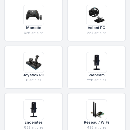
Manette
Volant PC
626 articles
224 articles
Joystick PC
Webcam
0 articles
228 articles
Enceintes
Réseau / WiFi
832 articles
425 articles