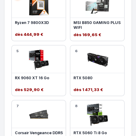
Ryzen 7 9800X3D
MSI B850 GAMING PLUS
WIFI
dès 444,99 €
dès 169,65 €
5
6
RX 9060 XT 16 Go
RTX 5080
dès 529,90 €
dès 1 471,33 €
7
8
Corsair Vengeance DDR5
RTX 5060 Ti 8 Go