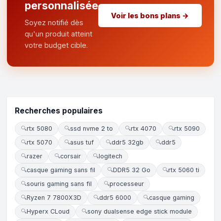
personnalisée
Voir les bons plans →
Soyez notifié dès
qu'un produit atteint
votre budget cible.
Recherches populaires
🔍
rtx 5080
🔍
ssd nvme 2 to
🔍
rtx 4070
🔍
rtx 5090
🔍
rtx 5070
🔍
asus tuf
🔍
ddr5 32gb
🔍
ddr5
🔍
razer
🔍
corsair
🔍
logitech
🔍
casque gaming sans fil
🔍
DDR5 32 Go
🔍
rtx 5060 ti
🔍
souris gaming sans fil
🔍
processeur
🔍
Ryzen 7 7800X3D
🔍
ddr5 6000
🔍
casque gaming
🔍
Hyperx CLoud
🔍
sony dualsense edge stick module