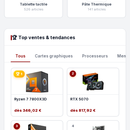
Tablette tactile
Pâte Thermique
526 articles
141 articles
🏆 Top ventes & tendances
Tous
Cartes graphiques
Processeurs
Memoi
2
🏆 1
Ryzen 7 7800X3D
RTX 5070
dès 346,02 €
dès 817,92 €
3
4