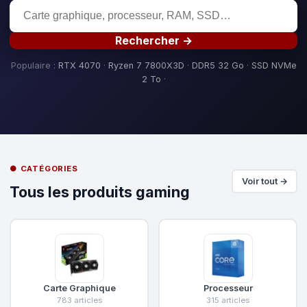
Rechercher →
Populaire :
RTX 4070
·
Ryzen 7 7800X3D
·
DDR5 32 Go
·
SSD NVMe
2 To
·
● CATÉGORIES
Voir tout →
Tous les produits gaming
Carte Graphique
Processeur
783 articles
315 articles