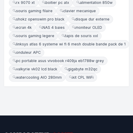
🔍
rx 9070 xt
🔍
boitier pc atx
🔍
alimentation 850w
🔍
souris gaming filaire
🔍
clavier mecanique
🔍
shokz openswim pro black
🔍
disque dur externe
🔍
ecran 4k
🔍
NAS 4 baies
🔍
moniteur OLED
🔍
souris gaming legere
🔍
tapis de souris xxl
🔍
linksys atlas 6 systeme wi fi 6 mesh double bande pack de 1
🔍
onduleur APC
🔍
pc portable asus vivobook r409ja eb1788w grey
🔍
valkyrie vk02 lcd black
🔍
gigabyte m32qc
🔍
watercooling AIO 280mm
🔍
kit CPL WiFi