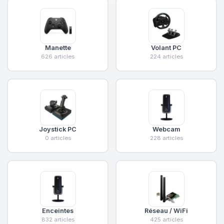
Manette
Volant PC
626 articles
224 articles
Joystick PC
Webcam
0 articles
228 articles
Enceintes
Réseau / WiFi
832 articles
425 articles