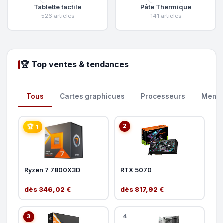
Tablette tactile
Pâte Thermique
526 articles
141 articles
🏆 Top ventes & tendances
Tous
Cartes graphiques
Processeurs
Memoi
2
🏆 1
Ryzen 7 7800X3D
RTX 5070
dès 346,02 €
dès 817,92 €
3
4