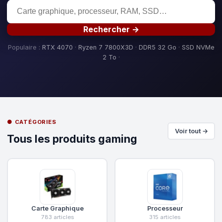
Rechercher →
Populaire :
RTX 4070
·
Ryzen 7 7800X3D
·
DDR5 32 Go
·
SSD NVMe
2 To
·
● CATÉGORIES
Voir tout →
Tous les produits gaming
Carte Graphique
Processeur
783 articles
315 articles