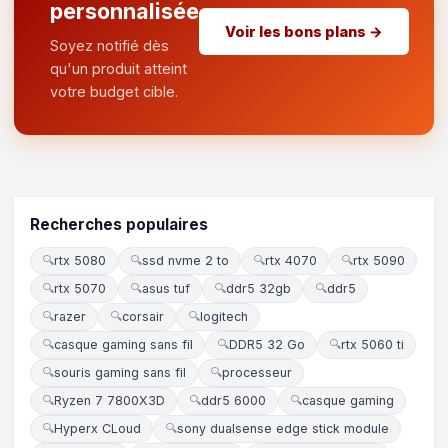
personnalisée
Voir les bons plans →
Soyez notifié dès
qu'un produit atteint
votre budget cible.
Recherches populaires
🔍
rtx 5080
🔍
ssd nvme 2 to
🔍
rtx 4070
🔍
rtx 5090
🔍
rtx 5070
🔍
asus tuf
🔍
ddr5 32gb
🔍
ddr5
🔍
razer
🔍
corsair
🔍
logitech
🔍
casque gaming sans fil
🔍
DDR5 32 Go
🔍
rtx 5060 ti
🔍
souris gaming sans fil
🔍
processeur
🔍
Ryzen 7 7800X3D
🔍
ddr5 6000
🔍
casque gaming
🔍
Hyperx CLoud
🔍
sony dualsense edge stick module