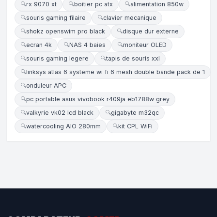
🔍
rx 9070 xt
🔍
boitier pc atx
🔍
alimentation 850w
🔍
souris gaming filaire
🔍
clavier mecanique
🔍
shokz openswim pro black
🔍
disque dur externe
🔍
ecran 4k
🔍
NAS 4 baies
🔍
moniteur OLED
🔍
souris gaming legere
🔍
tapis de souris xxl
🔍
linksys atlas 6 systeme wi fi 6 mesh double bande pack de 1
🔍
onduleur APC
🔍
pc portable asus vivobook r409ja eb1788w grey
🔍
valkyrie vk02 lcd black
🔍
gigabyte m32qc
🔍
watercooling AIO 280mm
🔍
kit CPL WiFi