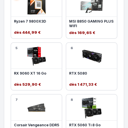
Ryzen 7 9800X3D
MSI B850 GAMING PLUS
WIFI
dès 444,99 €
dès 169,65 €
5
6
RX 9060 XT 16 Go
RTX 5080
dès 529,90 €
dès 1 471,33 €
7
8
Corsair Vengeance DDR5
RTX 5060 Ti 8 Go