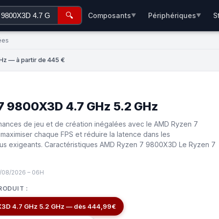
🔍
Composants
Périphériques
S
▼
▼
ées
z — à partir de 445 €
7 9800X3D 4.7 GHz 5.2 GHz
mances de jeu et de création inégalées avec le AMD Ryzen 7
aximiser chaque FPS et réduire la latence dans les
lus exigeants. Caractéristiques AMD Ryzen 7 9800X3D Le Ryzen 7
7/08/2026 – 06H
RODUIT :
3D 4.7 GHz 5.2 GHz — dès 444,99€