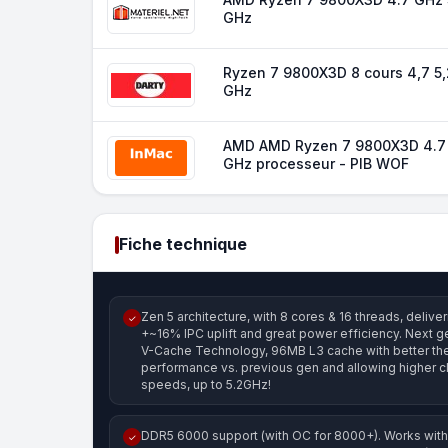
GHz
Ryzen 7 9800X3D 8 cours 4,7 5,
GHz
AMD AMD Ryzen 7 9800X3D 4.7
GHz processeur - PIB WOF
Fiche technique
Zen 5 architecture, with 8 cores & 16 threads, deliver
✓
+~16% IPC uplift and great power efficiency. Next 
V-Cache Technology, 96MB L3 cache with better th
performance vs. previous gen and allowing higher c
speeds, up to 5.2GHz!
DDR5 6000 support (with OC for 8000+). Works wit
✓