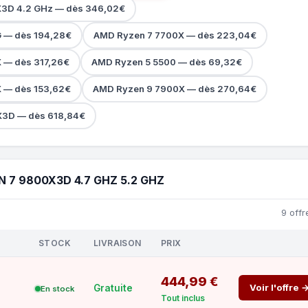
3D 4.2 GHz — dès 346,02€
 — dès 194,28€
AMD Ryzen 7 7700X — dès 223,04€
 — dès 317,26€
AMD Ryzen 5 5500 — dès 69,32€
 — dès 153,62€
AMD Ryzen 9 7900X — dès 270,64€
X3D — dès 618,84€
 7 9800X3D 4.7 GHZ 5.2 GHZ
9 offr
STOCK
LIVRAISON
PRIX
444,99 €
Voir l'offre 
Gratuite
En stock
Tout inclus