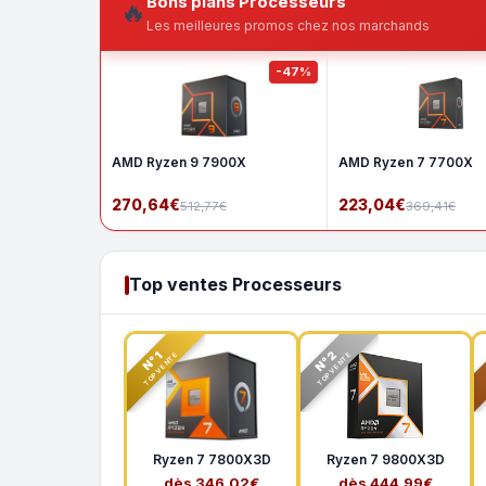
Bons plans Processeurs
🔥
Les meilleures promos chez nos marchands
-47%
AMD Ryzen 9 7900X
AMD Ryzen 7 7700X
270,64€
223,04€
512,77€
369,41€
Top ventes Processeurs
N°2
N°1
TOP VENTE
TOP VENTE
Ryzen 7 7800X3D
Ryzen 7 9800X3D
dès 346,02€
dès 444,99€