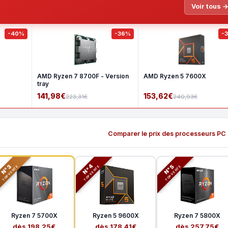
Voir tous 
-40%
-36%
-
AMD Ryzen 7 8700F - Version
AMD Ryzen 5 7600X
tray
141,98€
153,62€
223,31€
240,93€
Comparer le prix des processeurs PC
N°3
N°5
N°4
TOP VENTE
TOP VENTE
TOP VENTE
Ryzen 7 5700X
Ryzen 5 9600X
Ryzen 7 5800X
dès 198,25€
dès 178,41€
dès 257,75€