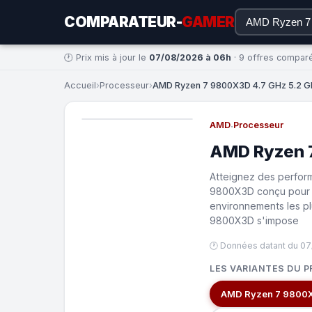
COMPARATEUR-
GAMER
🕐 Prix mis à jour le
07/08/2026 à 06h
· 9 offres compar
Accueil
›
Processeur
›
AMD Ryzen 7 9800X3D 4.7 GHz 5.2 GH
AMD
·
Processeur
AMD Ryzen 
Atteignez des perfor
9800X3D conçu pour m
environnements les p
9800X3D s'impose
🕐 Données datant du 0
LES VARIANTES DU P
AMD Ryzen 7 9800X