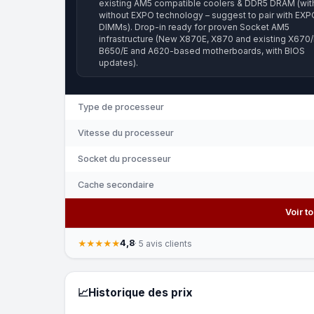
existing AM5 compatible coolers & DDR5 DRAM (wit
without EXPO technology – suggest to pair with EXP
DIMMs). Drop-in ready for proven Socket AM5
infrastructure (New X870E, X870 and existing X670/
B650/E and A620-based motherboards, with BIOS
updates).
Type de processeur
Vitesse du processeur
Socket du processeur
Cache secondaire
Voir t
4,8
★★★★★
· 5 avis clients
📈
Historique des prix