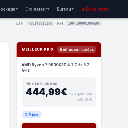
tockage
Ordinateur
Bureau
🔥 Bons plans
▼
▼
▼
EAN :
· Réf :
730143315289
100-100001084WOF
MEILLEUR PRIX
9 offres comparées
AMD Ryzen 7 9800X3D 4.7 GHz 5.2
GHz
PRIX LE PLUS BAS
444,99€
Prix le plus haut
522,00€
↻ À jour