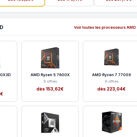
MD
Voir toutes les processeurs AMD
00X3D
AMD Ryzen 5 7600X
AMD Ryzen 7 7700X
9 offres
9 offres
dès 153,62€
dès 223,04€
2€