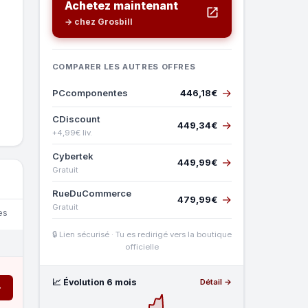
Achetez maintenant
→ chez Grosbill
COMPARER LES AUTRES OFFRES
→
PCcomponentes
446,18€
CDiscount
→
449,34€
+4,99€ liv.
Cybertek
→
449,99€
Gratuit
RueDuCommerce
→
479,99€
Gratuit
es
🔒 Lien sécurisé · Tu es redirigé vers la boutique
officielle
📈 Évolution 6 mois
Détail →
→