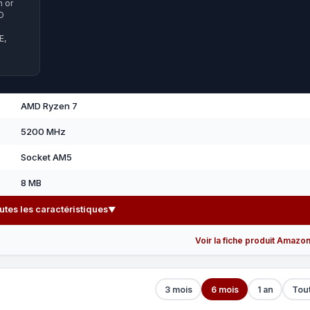
h or
O
E,
AMD Ryzen 7
5200 MHz
Socket AM5
8 MB
outes les caractéristiques
▼
Voir la fiche produit Amazo
3 mois
6 mois
1 an
Tou