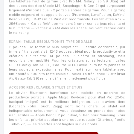
Les tablettes haut de gamme (iPad Pro M4, Galaxy Tab S9 Ultra) ont
des puces desktop (Apple M4, Snapdragon 8 Gen 2) qui surpassent
largement n'importe quel PC portable entrée de gamme. Pour le gaming
mobile exigeant et les apps créatives (Procreate, LumaFusion, DaVinci
Resolve iOS) : 8-12 Go de RAM est recommandé. Les tablettes à 128-
256€ avec 4 Go de RAM commencent à ramer sur les jeux récents et
le multitâche — vérifiez la RAM dans les specs, souvent cachée dans
le marketing.
ÉCRAN : TAILLE, RÉSOLUTION ET TYPE DE DALLE
11 pouces : le format le plus polyvalent — lecture confortable, jeu
immersif, transport aisé. 12-13 pouces : idéal pour la productivité et la
création sur tablette. 14 pouces+ : cinéma et streaming, mais
encombrant en mobilité. Pour les créateurs et les lecteurs : dalles
OLED (Galaxy Tab S9 FE, iPad Pro OLED) avec leurs noirs parfaits et
leurs couleurs exceptionnelles. Pour l'extérieur : une tablette avec
luminosité > 500 nits reste lisible au soleil. La fréquence 120Hz (iPad
Air, Galaxy Tab S9) rend le défilement nettement plus fluide.
ACCESSOIRES : CLAVIER, STYLET ET ÉTUIS
Le clavier Bluetooth transforme une tablette en machine de
productivité portable. Apple Magic Keyboard pour iPad Pro (250€,
trackpad intégré) est la meilleure intégration. Les claviers tiers
(Logitech Folio Touch, Zagg) sont moins chers. Le stylet est
indispensable uniquement si vous dessinez ou prenez des notes
manuscrites — Apple Pencil 2 pour iPad, S Pen pour Samsung. Pour
les enfants : priorité absolue à une coque robuste (Otterbox, Poetic
TurtleSkin) — les tablettes sont fragiles sur les bords.