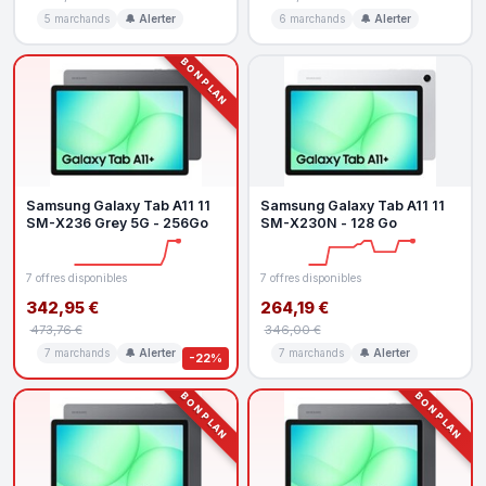
5 marchands
🔔 Alerter
6 marchands
🔔 Alerter
BON PLAN
Samsung Galaxy Tab A11 11
Samsung Galaxy Tab A11 11
SM-X236 Grey 5G - 256Go
SM-X230N - 128 Go
7 offres disponibles
7 offres disponibles
342,95 €
264,19 €
473,76 €
346,00 €
7 marchands
🔔 Alerter
7 marchands
🔔 Alerter
-22%
BON PLAN
BON PLAN