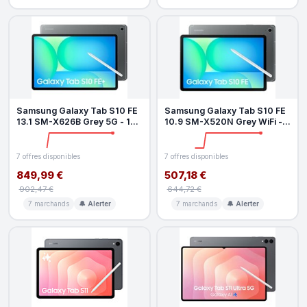
Samsung Galaxy Tab S10 FE
Samsung Galaxy Tab S10 FE
13.1 SM-X626B Grey 5G - 128
10.9 SM-X520N Grey WiFi -
Go - 8 Go
128 Go - 8 Go
7 offres disponibles
7 offres disponibles
849,99 €
507,18 €
902,47 €
644,72 €
7 marchands
🔔 Alerter
7 marchands
🔔 Alerter