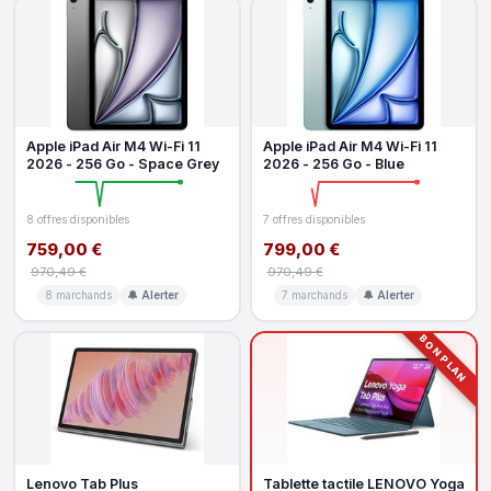
Apple iPad Air M4 Wi-Fi 11
Apple iPad Air M4 Wi-Fi 11
2026 - 256 Go - Space Grey
2026 - 256 Go - Blue
8 offres disponibles
7 offres disponibles
759,00 €
799,00 €
970,49 €
970,49 €
8 marchands
🔔 Alerter
7 marchands
🔔 Alerter
BON PLAN
Lenovo Tab Plus
Tablette tactile LENOVO Yoga