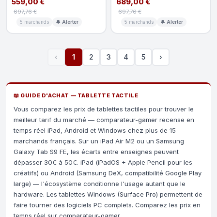
559,00 €
689,00 €
697,76 €
697,76 €
5 marchands
🔔 Alerter
5 marchands
🔔 Alerter
‹
1
2
3
4
5
›
📖 GUIDE D'ACHAT — TABLETTE TACTILE
Vous comparez les prix de tablettes tactiles pour trouver le
meilleur tarif du marché — comparateur-gamer recense en
temps réel iPad, Android et Windows chez plus de 15
marchands français. Sur un iPad Air M2 ou un Samsung
Galaxy Tab S9 FE, les écarts entre enseignes peuvent
dépasser 30€ à 50€. iPad (iPadOS + Apple Pencil pour les
créatifs) ou Android (Samsung DeX, compatibilité Google Play
large) — l'écosystème conditionne l'usage autant que le
hardware. Les tablettes Windows (Surface Pro) permettent de
faire tourner des logiciels PC complets. Comparez les prix en
temps réel sur comparateur-gamer.