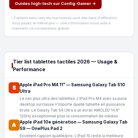
Guides high-tech sur Config-Gamer →
ℹ️ Certains liens vers les marchands sont des liens d'affiliation.
Vous payez le même prix — une commission nous aide à
maintenir ce comparateur gratuit.
Tier list tablettes tactiles 2026 — Usage &
Performance
Apple iPad Pro M4 11"
—
Samsung Galaxy Tab S10
S
Ultra
Le nec plus ultra des tablettes. L'iPad Pro M4 avec sa puce
desktop surclasse n'importe quelle tablette en puissance
brute. Le Galaxy Tab S9 Ultra a un écran AMOLED 14.6"
120Hz exceptionnel pour la consommation de médias.
Apple iPad 10e génération
—
Samsung Galaxy Tab
A
S9
—
OnePlus Pad 2
Excellent rapport qualité/prix. L'iPad 10 reste la meilleure