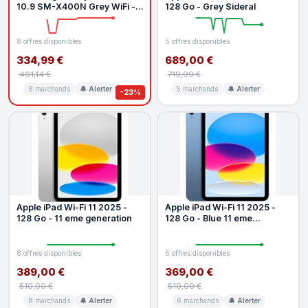
10.9 SM-X400N Grey WiFi -
128 Go - Grey Sideral
128 Go - 6 Go
8 offres disponibles
5 offres disponibles
334,99 €
689,00 €
461,14 €
719,99 €
8 marchands
🔔 Alerter
5 marchands
🔔 Alerter
-23%
Apple iPad Wi-Fi 11 2025 -
Apple iPad Wi-Fi 11 2025 -
128 Go - 11 eme generation
128 Go - Blue 11 eme
generation
8 offres disponibles
6 offres disponibles
389,00 €
369,00 €
510,00 €
510,00 €
8 marchands
🔔 Alerter
6 marchands
🔔 Alerter