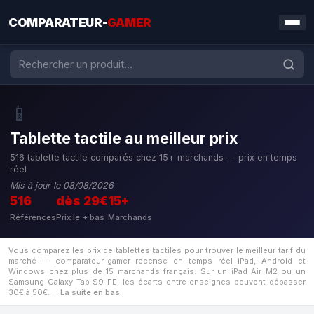
COMPARATEUR-
GAMER
📱
Tablette tactile au meilleur prix
516 tablette tactile comparés chez 15+ marchands — prix en temps
réel
Mis à jour le 08/08/2026
516
dès 29€
15+
Références
Prix le + bas
Marchands
Vous comparez les prix de tablettes tactiles pour trouver le meilleur tarif du
marché — comparateur-gamer recense en temps réel iPad, Android et
Windows chez plus de 15 marchands français. Sur un iPad Air M2 ou un
Samsung Galaxy Tab S9 FE, les écarts entre enseignes peuvent dépasser
30€ à 50€.
…
La suite en bas