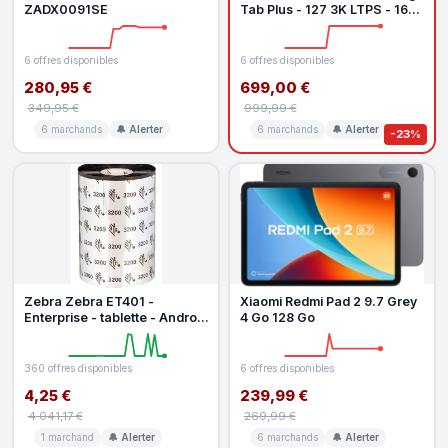
ZADX0091SE
Tab Plus - 127 3K LTPS - 16
Go RAM - Stockage 256 G
6 offres disponibles
6 offres disponibles
280,95 €
699,00 €
349,95 €
999,99 €
6 marchands
🔔 Alerter
6 marchands
🔔 Alerter
-23%
Zebra Zebra ET401 -
Xiaomi Redmi Pad 2 9.7 Grey
Enterprise - tablette - Android
4 Go 128 Go
15 - 64 Go - 10.1
360 offres disponibles
6 offres disponibles
4,25 €
239,99 €
4 041,17 €
269,99 €
1 marchand
🔔 Alerter
6 marchands
🔔 Alerter