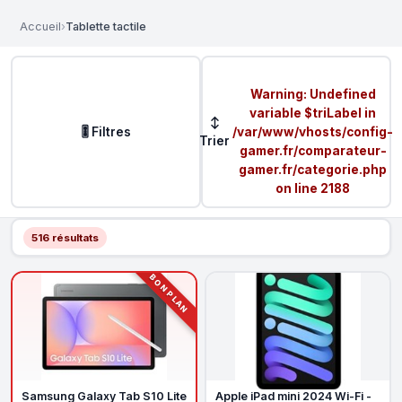
Accueil
›
Tablette tactile
Warning
: Undefined
variable $triLabel in
↕
🎚️ Filtres
/var/www/vhosts/config-
Trier
gamer.fr/comparateur-
gamer.fr/categorie.php
on line
2188
516 résultats
BON PLAN
Samsung Galaxy Tab S10 Lite
Apple iPad mini 2024 Wi-Fi -