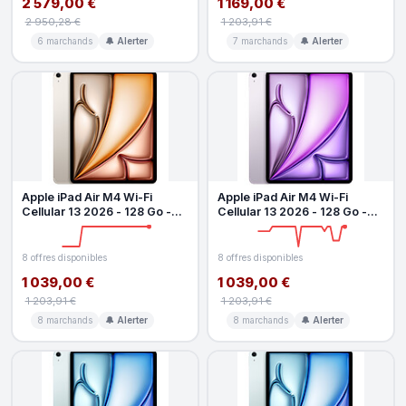
2 579,00 €
1 169,00 €
2 950,28 €
1 203,91 €
6 marchands
🔔 Alerter
7 marchands
🔔 Alerter
Apple iPad Air M4 Wi-Fi
Apple iPad Air M4 Wi-Fi
Cellular 13 2026 - 128 Go -
Cellular 13 2026 - 128 Go -
Lumiere stellaire
Mauve
8 offres disponibles
8 offres disponibles
1 039,00 €
1 039,00 €
1 203,91 €
1 203,91 €
8 marchands
🔔 Alerter
8 marchands
🔔 Alerter