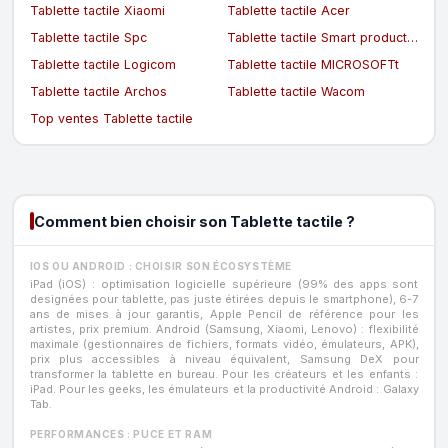
Tablette tactile Xiaomi
Tablette tactile Acer
Tablette tactile Spc
Tablette tactile Smart products connection
Tablette tactile Logicom
Tablette tactile MICROSOFTt
Tablette tactile Archos
Tablette tactile Wacom
Top ventes Tablette tactile
Comment bien choisir son Tablette tactile ?
IOS OU ANDROID : CHOISIR SON ÉCOSYSTÈME
iPad (iOS) : optimisation logicielle supérieure (99% des apps sont
designées pour tablette, pas juste étirées depuis le smartphone), 6-7
ans de mises à jour garantis, Apple Pencil de référence pour les
artistes, prix premium. Android (Samsung, Xiaomi, Lenovo) : flexibilité
maximale (gestionnaires de fichiers, formats vidéo, émulateurs, APK),
prix plus accessibles à niveau équivalent, Samsung DeX pour
transformer la tablette en bureau. Pour les créateurs et les enfants :
iPad. Pour les geeks, les émulateurs et la productivité Android : Galaxy
Tab.
PERFORMANCES : PUCE ET RAM