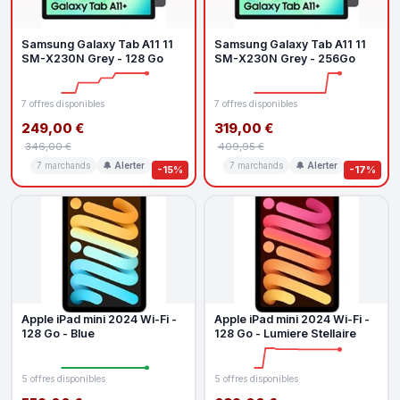
Samsung Galaxy Tab A11 11
Samsung Galaxy Tab A11 11
SM-X230N Grey - 128 Go
SM-X230N Grey - 256Go
7 offres disponibles
7 offres disponibles
249,00 €
319,00 €
346,00 €
409,95 €
7 marchands
🔔 Alerter
7 marchands
🔔 Alerter
-15%
-17%
Apple iPad mini 2024 Wi-Fi -
Apple iPad mini 2024 Wi-Fi -
128 Go - Blue
128 Go - Lumiere Stellaire
5 offres disponibles
5 offres disponibles