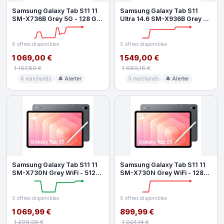
Samsung Galaxy Tab S11 11
Samsung Galaxy Tab S11
SM-X736B Grey 5G - 128 Go
Ultra 14.6 SM-X936B Grey 5G
- 12 Go
- 256 Go - 12 Go
6 offres disponibles
5 offres disponibles
1 069,00 €
1 549,00 €
1 167,80 €
1 689,16 €
6 marchands
🔔 Alerter
5 marchands
🔔 Alerter
Samsung Galaxy Tab S11 11
Samsung Galaxy Tab S11 11
SM-X730N Grey WiFi - 512
SM-X730N Grey WiFi - 128
Go - 12 Go
Go - 12 Go
5 offres disponibles
6 offres disponibles
1 069,99 €
899,99 €
1 299,95 €
1 001,14 €