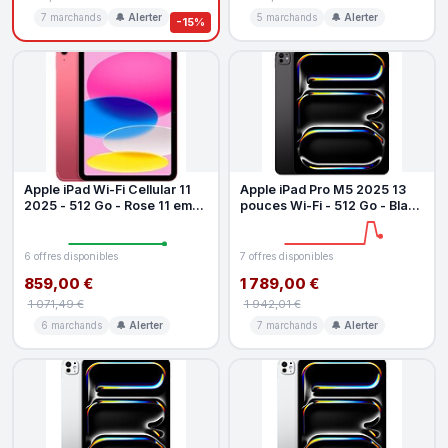
7 marchands
🔔 Alerter
5 marchands
🔔 Alerter
-15%
Apple iPad Wi-Fi Cellular 11
Apple iPad Pro M5 2025 13
2025 - 512 Go - Rose 11 eme
pouces Wi-Fi - 512 Go - Black
generation
sideral
6 offres disponibles
7 offres disponibles
859,00 €
1 789,00 €
1 071,49 €
1 942,01 €
6 marchands
🔔 Alerter
7 marchands
🔔 Alerter