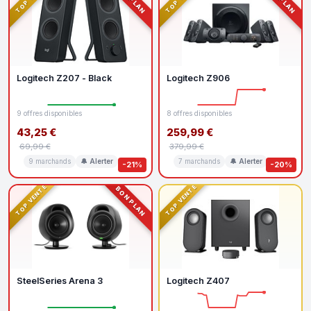
Logitech Z207 - Black
Logitech Z906
9 offres disponibles
8 offres disponibles
43,25 €
259,99 €
69,99 €
379,99 €
9 marchands
🔔 Alerter
7 marchands
🔔 Alerter
-21%
-20%
TOP VENTE
TOP VENTE
BON PLAN
SteelSeries Arena 3
Logitech Z407