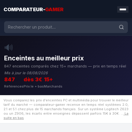
COMPARATEUR-
GAMER
🔊
Enceintes au meilleur prix
847 enceintes comparés chez 15+ marchands — prix en temps réel
Mis à jour le 08/08/2026
847
dès 3€
15+
Références
Prix le + bas
Marchands
Vous comparez les prix d'enceintes PC et multimédia pour trouver le meilleur
tarif du marché — comparateur-gamer recense en temps réel systèmes 2.0,
2.1 et 5.1 chez plus de 15 marchands français. Sur un système Logitech Z623
ou un Z906, les écarts entre enseignes dépassent parfois 15€ à 30€.
…
La
suite en bas