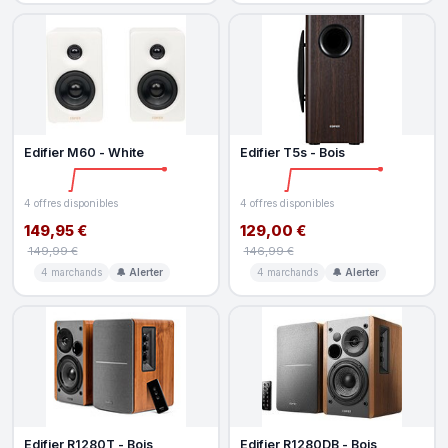
Edifier M60 - White
Edifier T5s - Bois
4 offres disponibles
4 offres disponibles
149,95 €
129,00 €
149,99 €
146,99 €
4 marchands
🔔 Alerter
4 marchands
🔔 Alerter
Edifier R1280T - Bois
Edifier R1280DB - Bois