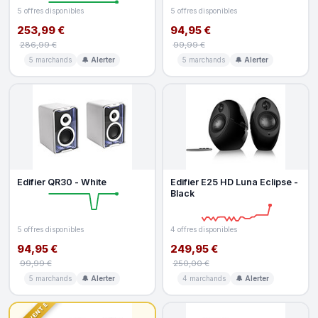
5 offres disponibles
5 offres disponibles
253,99 €
94,95 €
286,99 €
99,99 €
5 marchands
🔔 Alerter
5 marchands
🔔 Alerter
Edifier QR30 - White
Edifier E25 HD Luna Eclipse -
Black
5 offres disponibles
4 offres disponibles
94,95 €
249,95 €
99,99 €
250,00 €
5 marchands
🔔 Alerter
4 marchands
🔔 Alerter
TOP VENTE