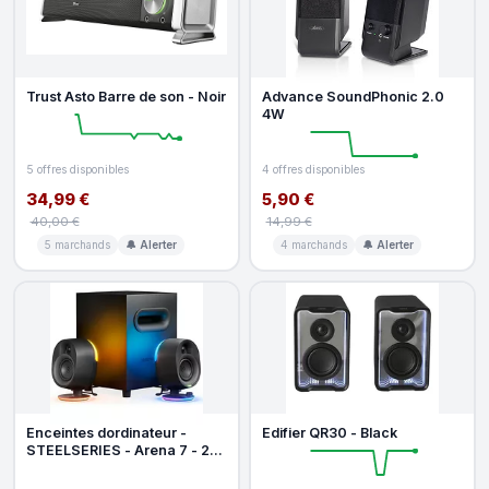
Trust Asto Barre de son - Noir
Advance SoundPhonic 2.0
4W
5 offres disponibles
4 offres disponibles
34,99 €
5,90 €
40,00 €
14,99 €
5 marchands
🔔 Alerter
4 marchands
🔔 Alerter
Enceintes dordinateur -
Edifier QR30 - Black
STEELSERIES - Arena 7 - 2-
en-1