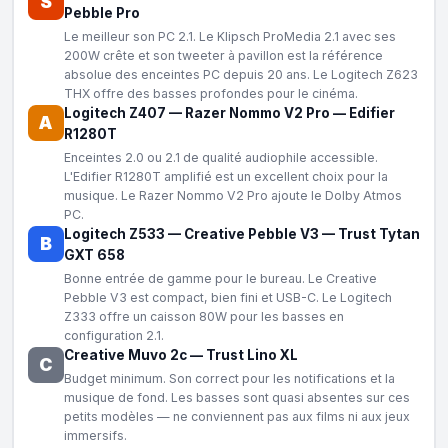
S
Pebble Pro
Le meilleur son PC 2.1. Le Klipsch ProMedia 2.1 avec ses
200W crête et son tweeter à pavillon est la référence
absolue des enceintes PC depuis 20 ans. Le Logitech Z623
THX offre des basses profondes pour le cinéma.
Logitech Z407
—
Razer Nommo V2 Pro
—
Edifier
A
R1280T
Enceintes 2.0 ou 2.1 de qualité audiophile accessible.
L'Edifier R1280T amplifié est un excellent choix pour la
musique. Le Razer Nommo V2 Pro ajoute le Dolby Atmos
PC.
Logitech Z533
—
Creative Pebble V3
—
Trust Tytan
B
GXT 658
Bonne entrée de gamme pour le bureau. Le Creative
Pebble V3 est compact, bien fini et USB-C. Le Logitech
Z333 offre un caisson 80W pour les basses en
configuration 2.1.
Creative Muvo 2c
—
Trust Lino XL
C
Budget minimum. Son correct pour les notifications et la
musique de fond. Les basses sont quasi absentes sur ces
petits modèles — ne conviennent pas aux films ni aux jeux
immersifs.