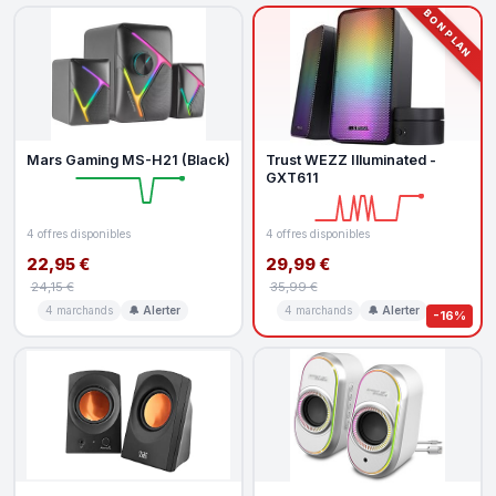
BON PLAN
Mars Gaming MS-H21 (Black)
Trust WEZZ Illuminated -
GXT611
4 offres disponibles
4 offres disponibles
22,95 €
29,99 €
24,15 €
35,99 €
4 marchands
🔔 Alerter
4 marchands
🔔 Alerter
-16%