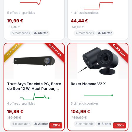
5 offres disponibles
4 offres disponibles
19,99 €
44,44 €
21,99 €
58,55 €
5 marchands
🔔 Alerter
4 marchands
🔔 Alerter
TOP VENTE
BON PLAN
BON PLAN
Trust Arys Enceinte PC, Barre
Razer Nommo V2 X
de Son 12 W, Haut Parleur,
Noir
4 offres disponibles
5 offres disponibles
19,89 €
104,99 €
30,95 €
169,99 €
4 marchands
🔔 Alerter
5 marchands
🔔 Alerter
-20%
-35%