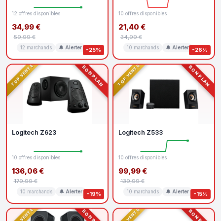
12 offres disponibles
10 offres disponibles
34,99 €
21,40 €
59,99 €
34,99 €
12 marchands
🔔 Alerter
10 marchands
🔔 Alerter
-25%
-26%
TOP VENTE
TOP VENTE
BON PLAN
BON PLAN
Logitech Z623
Logitech Z533
10 offres disponibles
10 offres disponibles
136,06 €
99,99 €
179,99 €
139,99 €
10 marchands
🔔 Alerter
10 marchands
🔔 Alerter
-19%
-15%
TOP VENTE
TOP VENTE
BON PLAN
BON PLAN