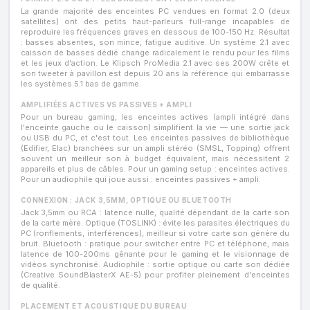
La grande majorité des enceintes PC vendues en format 2.0 (deux
satellites) ont des petits haut-parleurs full-range incapables de
reproduire les fréquences graves en dessous de 100-150 Hz. Résultat
: basses absentes, son mince, fatigue auditive. Un système 2.1 avec
caisson de basses dédié change radicalement le rendu pour les films
et les jeux d'action. Le Klipsch ProMedia 2.1 avec ses 200W crête et
son tweeter à pavillon est depuis 20 ans la référence qui embarrasse
les systèmes 5.1 bas de gamme.
AMPLIFIÉES ACTIVES VS PASSIVES + AMPLI
Pour un bureau gaming, les enceintes actives (ampli intégré dans
l'enceinte gauche ou le caisson) simplifient la vie — une sortie jack
ou USB du PC, et c'est tout. Les enceintes passives de bibliothèque
(Edifier, Elac) branchées sur un ampli stéréo (SMSL, Topping) offrent
souvent un meilleur son à budget équivalent, mais nécessitent 2
appareils et plus de câbles. Pour un gaming setup : enceintes actives.
Pour un audiophile qui joue aussi : enceintes passives + ampli.
CONNEXION : JACK 3,5MM, OPTIQUE OU BLUETOOTH
Jack 3,5mm ou RCA : latence nulle, qualité dépendant de la carte son
de la carte mère. Optique (TOSLINK) : évite les parasites électriques du
PC (ronflements, interférences), meilleur si votre carte son génère du
bruit. Bluetooth : pratique pour switcher entre PC et téléphone, mais
latence de 100-200ms gênante pour le gaming et le visionnage de
vidéos synchronisé. Audiophile : sortie optique ou carte son dédiée
(Creative SoundBlasterX AE-5) pour profiter pleinement d'enceintes
de qualité.
PLACEMENT ET ACOUSTIQUE DU BUREAU