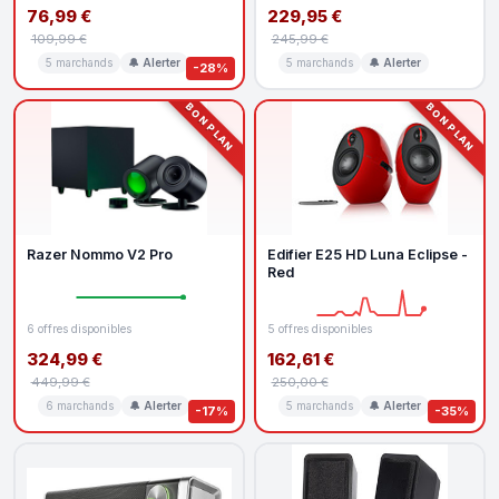
76,99 €
229,95 €
109,99 €
245,99 €
5 marchands
🔔 Alerter
5 marchands
🔔 Alerter
-28%
BON PLAN
BON PLAN
Razer Nommo V2 Pro
Edifier E25 HD Luna Eclipse -
Red
6 offres disponibles
5 offres disponibles
324,99 €
162,61 €
449,99 €
250,00 €
6 marchands
🔔 Alerter
5 marchands
🔔 Alerter
-17%
-35%