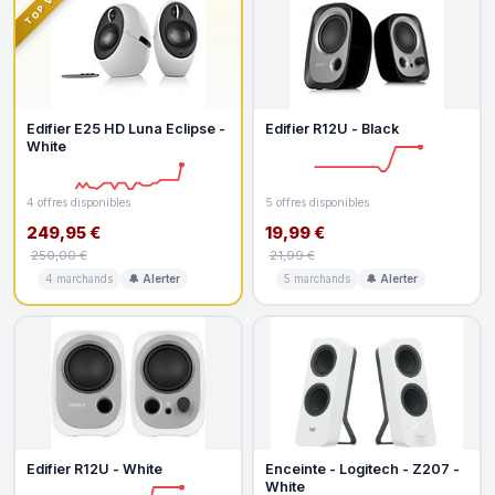
Edifier E25 HD Luna Eclipse -
Edifier R12U - Black
White
4 offres disponibles
5 offres disponibles
249,95 €
19,99 €
250,00 €
21,99 €
4 marchands
🔔 Alerter
5 marchands
🔔 Alerter
Edifier R12U - White
Enceinte - Logitech - Z207 -
White