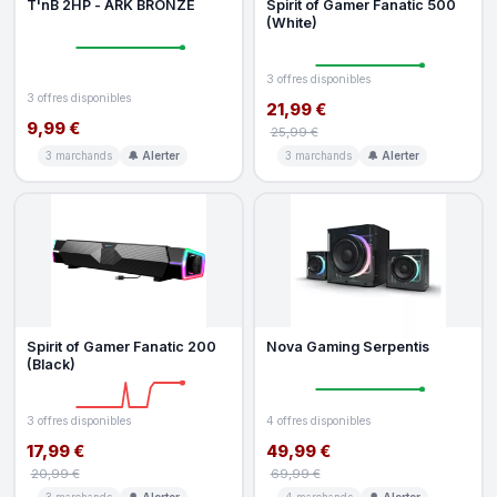
T'nB 2HP - ARK BRONZE
Spirit of Gamer Fanatic 500
(White)
3 offres disponibles
3 offres disponibles
21,99 €
9,99 €
25,99 €
3 marchands
🔔 Alerter
3 marchands
🔔 Alerter
Spirit of Gamer Fanatic 200
Nova Gaming Serpentis
(Black)
3 offres disponibles
4 offres disponibles
17,99 €
49,99 €
20,99 €
69,99 €
3 marchands
🔔 Alerter
4 marchands
🔔 Alerter