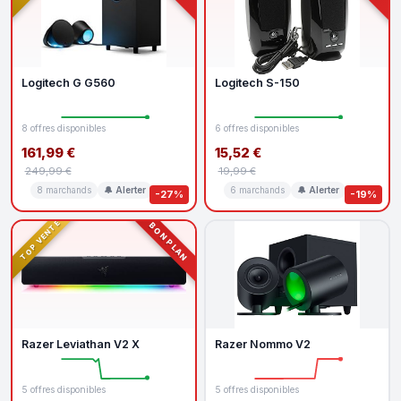
Logitech G G560
Logitech S-150
8 offres disponibles
6 offres disponibles
161,99 €
15,52 €
249,99 €
19,99 €
8 marchands
🔔 Alerter
6 marchands
🔔 Alerter
-27%
-19%
TOP VENTE
BON PLAN
Razer Leviathan V2 X
Razer Nommo V2
5 offres disponibles
5 offres disponibles