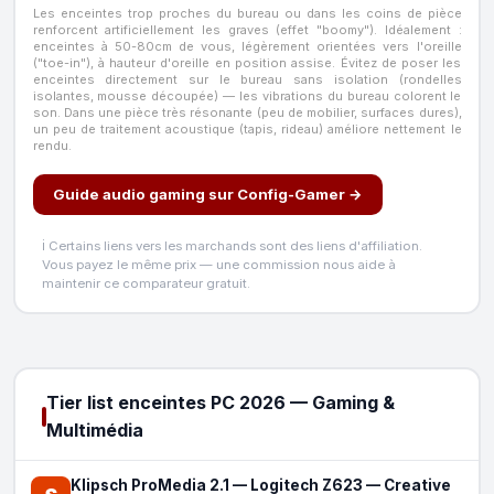
Les enceintes trop proches du bureau ou dans les coins de pièce
renforcent artificiellement les graves (effet "boomy"). Idéalement :
enceintes à 50-80cm de vous, légèrement orientées vers l'oreille
("toe-in"), à hauteur d'oreille en position assise. Évitez de poser les
enceintes directement sur le bureau sans isolation (rondelles
isolantes, mousse découpée) — les vibrations du bureau colorent le
son. Dans une pièce très résonante (peu de mobilier, surfaces dures),
un peu de traitement acoustique (tapis, rideau) améliore nettement le
rendu.
Guide audio gaming sur Config-Gamer →
ℹ️ Certains liens vers les marchands sont des liens d'affiliation.
Vous payez le même prix — une commission nous aide à
maintenir ce comparateur gratuit.
Tier list enceintes PC 2026 — Gaming &
Multimédia
Klipsch ProMedia 2.1
—
Logitech Z623
—
Creative