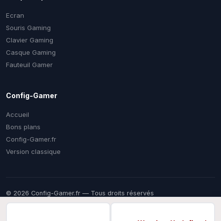
Ecran
Souris Gaming
Clavier Gaming
Casque Gaming
Fauteuil Gamer
Config-Gamer
Accueil
Bons plans
Config-Gamer.fr
Version classique
© 2026 Config-Gamer.fr — Tous droits réservés
Prix mis à jour régulièrement. Certains liens sont des liens
d'affiliation — vous payez le même prix chez le marchand, une