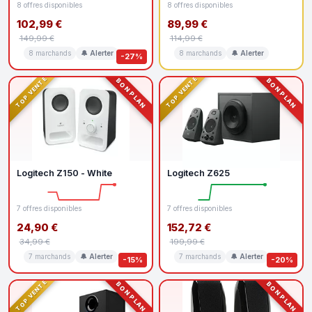
8 offres disponibles
8 offres disponibles
102,99 €
89,99 €
149,99 €
114,99 €
8 marchands
🔔 Alerter
8 marchands
🔔 Alerter
-27%
TOP VENTE
TOP VENTE
BON PLAN
BON PLAN
Logitech Z150 - White
Logitech Z625
7 offres disponibles
7 offres disponibles
24,90 €
152,72 €
34,99 €
199,99 €
7 marchands
🔔 Alerter
7 marchands
🔔 Alerter
-15%
-20%
TOP VENTE
BON PLAN
BON PLAN