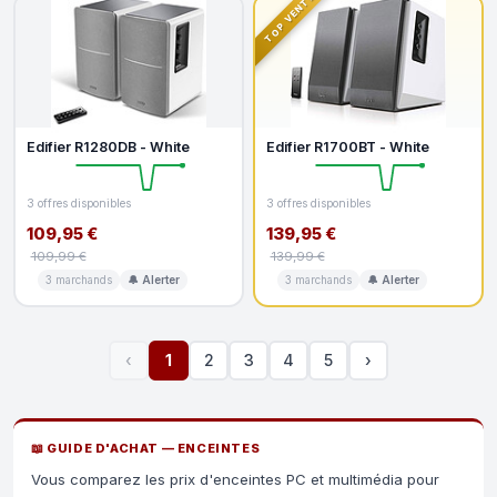
TOP VENTE
Edifier R1280DB - White
Edifier R1700BT - White
3 offres disponibles
3 offres disponibles
109,95 €
139,95 €
109,99 €
139,99 €
3 marchands
🔔 Alerter
3 marchands
🔔 Alerter
‹
1
2
3
4
5
›
📖 GUIDE D'ACHAT — ENCEINTES
Vous comparez les prix d'enceintes PC et multimédia pour