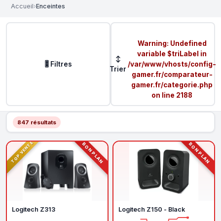
Accueil
›
Enceintes
Warning
: Undefined
variable $triLabel in
↕
🎚️ Filtres
/var/www/vhosts/config-
Trier
gamer.fr/comparateur-
gamer.fr/categorie.php
on line
2188
847 résultats
TOP VENTE
BON PLAN
BON PLAN
Logitech Z313
Logitech Z150 - Black