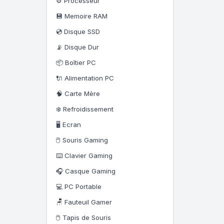
⚙️ Processeur
💾 Memoire RAM
💿 Disque SSD
📡 Disque Dur
📦 Boîtier PC
🔌 Alimentation PC
🧠 Carte Mère
❄️ Refroidissement
🖥️ Ecran
🖱️ Souris Gaming
⌨️ Clavier Gaming
🎧 Casque Gaming
💻 PC Portable
🪑 Fauteuil Gamer
🖱️ Tapis de Souris