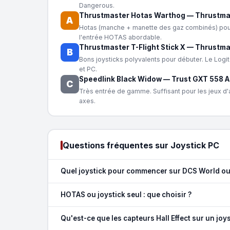
Dangerous.
Thrustmaster Hotas Warthog
—
Thrustma
A
Hotas (manche + manette des gaz combinés) pour
l'entrée HOTAS abordable.
Thrustmaster T-Flight Stick X
—
Thrustma
B
Bons joysticks polyvalents pour débuter. Le Logi
et PC.
Speedlink Black Widow
—
Trust GXT 558 
C
Très entrée de gamme. Suffisant pour les jeux d'
axes.
Questions fréquentes sur Joystick PC
Quel joystick pour commencer sur DCS World o
HOTAS ou joystick seul : que choisir ?
Qu'est-ce que les capteurs Hall Effect sur un joys