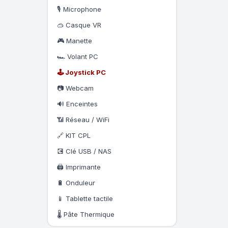
🎙️ Microphone
🥽 Casque VR
🎮 Manette
🏎️ Volant PC
🕹️ Joystick PC
📷 Webcam
🔊 Enceintes
📶 Réseau / WiFi
🔗 KIT CPL
💽 Clé USB / NAS
🖨️ Imprimante
🔋 Onduleur
📱 Tablette tactile
🌡️ Pâte Thermique