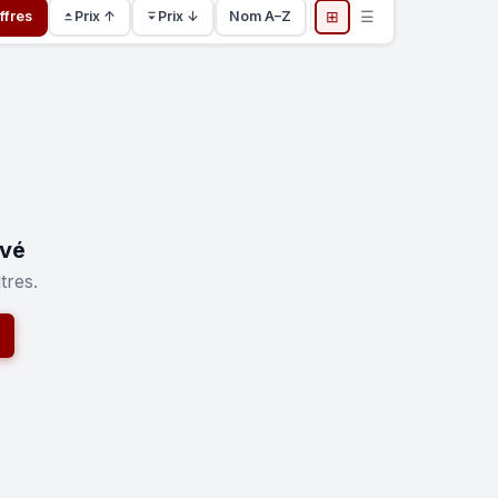
⊞
☰
ffres
Prix ↑
Prix ↓
Nom A–Z
uvé
tres.