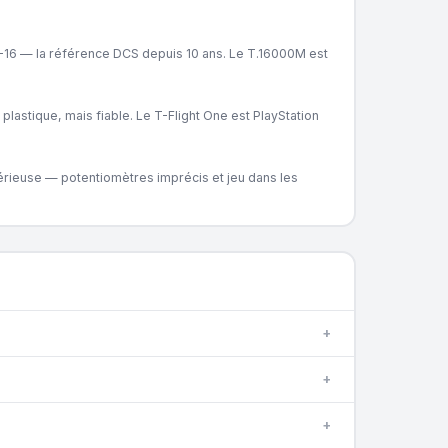
16 — la référence DCS depuis 10 ans. Le T.16000M est
astique, mais fiable. Le T-Flight One est PlayStation
sérieuse — potentiomètres imprécis et jeu dans les
+
+
+