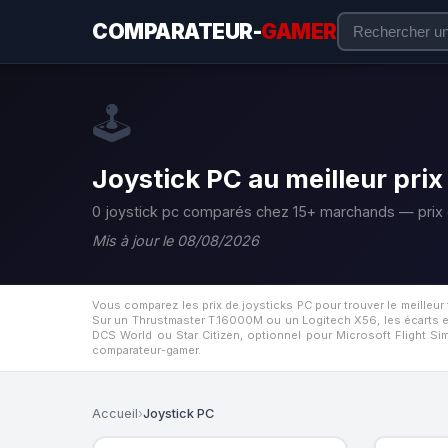
COMPARATEUR-
GAMER
🕹️
Joystick PC au meilleur prix
0 joystick pc comparés chez 15+ marchands — prix 
Mis à jour le 08/08/2026
Vous comparez les prix de joysticks PC pour trouver le meille
Sur un Thrustmaster T.16000M ou un Logitech X56, les écarts en
DCS World ou Star Citizen, optionnel pour Microsoft Flight Sim
comparateur-gamer.
Accueil
›
Joystick PC