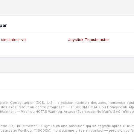
par
 simulateur vol
Joystick Thrustmaster
 cible. Combat aérien (DCS, IL-2) : précision maximale des axes, nombreux b
r des axes, retour au centre progressif — T.16000M HOTAS ou Honeycomb Alpha 
éalement — Virpil ou HOTAS Warthog. Arcade (Everspace, No Man's Sky) : n'import
eme 3D, Thrustmaster T-Flight) aura une précision qui se dégrade après 6-18 mo
, Thrustmaster Warthog, T.16000M) n'ont aucune pièce en contact — précision parf