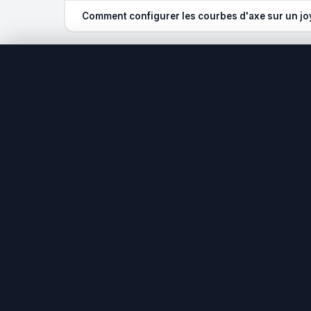
Comment configurer les courbes d'axe sur un joy
Trier les résultats
Nb offres
COMPARATEUR-
GAMER
Prix ↑
Le comparateur de prix gaming et hardware
Prix ↓
de référence en France. Trouvez les
meilleures offres chez les marchands
partenaires.
Nom A–Z
© 2026 Config-Gamer.fr — Tous droits réservés