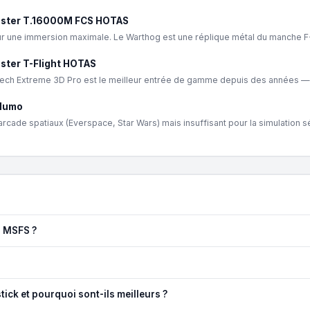
ster T.16000M FCS HOTAS
 une immersion maximale. Le Warthog est une réplique métal du manche F-
ster T-Flight HOTAS
tech Extreme 3D Pro est le meilleur entrée de gamme depuis des années — pl
Alumo
arcade spatiaux (Everspace, Star Wars) mais insuffisant pour la simulation 
u MSFS ?
tick et pourquoi sont-ils meilleurs ?