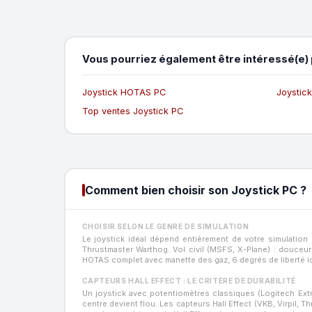
Vous pourriez également être intéressé(e) 
Joystick HOTAS PC
Joystick
Top ventes Joystick PC
Comment bien choisir son Joystick PC ?
CHOISIR SELON LE GENRE DE SIMULATION
Le joystick idéal dépend entièrement de votre simulation
Thrustmaster Warthog. Vol civil (MSFS, X-Plane) : douceu
HOTAS complet avec manette des gaz, 6 degrés de liberté id
CAPTEURS HALL EFFECT : LE CRITÈRE DE DURABILITÉ
Un joystick avec potentiomètres classiques (Logitech Extr
centre devient flou. Les capteurs Hall Effect (VKB, Virpil