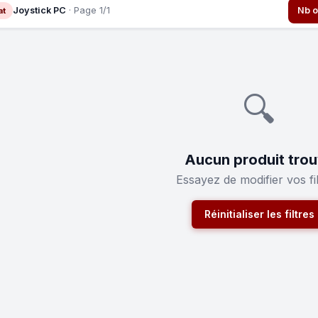
Joystick PC
· Page 1/1
Nb o
at
🔍
Aucun produit tro
Essayez de modifier vos fil
Réinitialiser les filtres