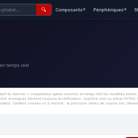
🔍
Composants
Périphériques
S
▼
▼
en temps réel
ur tarif du marché — comparateur-gamer recense en temps réel les modèles entré
tre enseignes méritent toujours la vérification.
Joystick seul ou setup HOTAS (
ulator. Cardans croisés vs à ressort : la précision milieu de course est clair