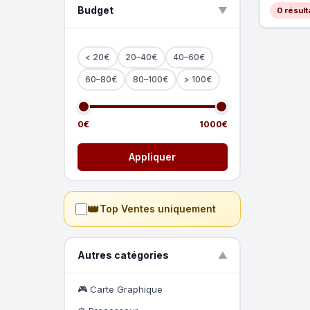
Budget
▲
0 résult
< 20€
20–40€
40–60€
60–80€
80–100€
> 100€
0€
1000€
Appliquer
👑
Top Ventes uniquement
Autres catégories
▼
🎮 Carte Graphique