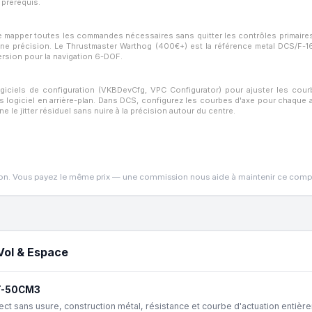
 prérequis.
e mapper toutes les commandes nécessaires sans quitter les contrôles primair
nne précision. Le Thrustmaster Warthog (400€+) est la référence metal DCS/F-1
rsion pour la navigation 6-DOF.
 logiciels de configuration (VKBDevCfg, VPC Configurator) pour ajuster les co
ns logiciel en arrière-plan. Dans DCS, configurez les courbes d'axe pour chaqu
 le jitter résiduel sans nuire à la précision autour du centre.
liation. Vous payez le même prix — une commission nous aide à maintenir ce compa
 Vol & Espace
sT-50CM3
ect sans usure, construction métal, résistance et courbe d'actuation entièr