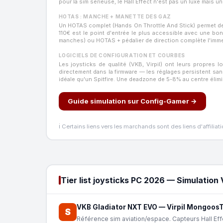
pour la sim sérieuse, le Hall Effect n'est pas un luxe mais un
HOTAS : MANCHE + MANETTE DES GAZ
Un HOTAS complet (Hands On Throttle And Stick) permet d
110€ est le point d'entrée le plus accessible avec une bo
manches) ou HOTAS + pédalier de direction complète l'imme
LOGICIELS DE CONFIGURATION ET COURBES
Les joysticks de qualité (VKB, Virpil) ont leurs propres
directement dans la firmware — les réglages persistent sa
idéale qu'un Spitfire. Une deadzone de 5-8% au centre élimine
Guide simulation sur Config-Gamer →
ℹ️ Certains liens vers les marchands sont des liens d'affi
Tier list joysticks PC 2026 — Simulation
VKB Gladiator NXT EVO
—
Virpil Mongoo
S
Référence sim aviation/espace. Capteurs Hall Eff