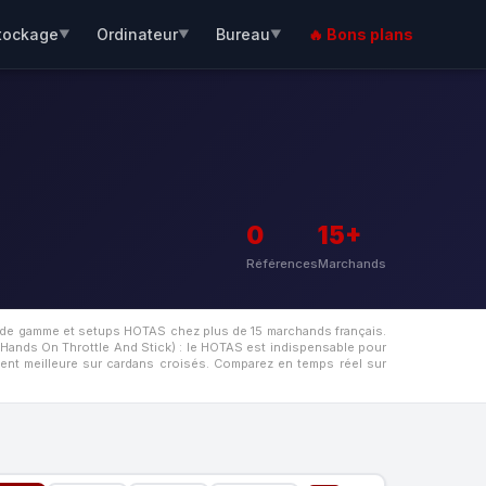
tockage
Ordinateur
Bureau
🔥 Bons plans
▼
▼
▼
0
15+
Références
Marchands
e de gamme et setups HOTAS chez plus de 15 marchands français.
Hands On Throttle And Stick) : le HOTAS est indispensable pour
ement meilleure sur cardans croisés. Comparez en temps réel sur