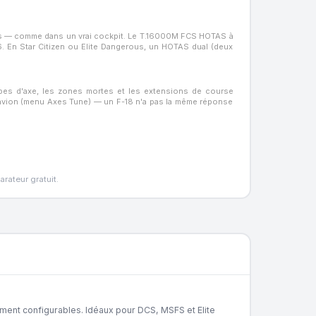
es — comme dans un vrai cockpit. Le T.16000M FCS HOTAS à
6. En Star Citizen ou Elite Dangerous, un HOTAS dual (deux
urbes d'axe, les zones mortes et les extensions de course
e avion (menu Axes Tune) — un F-18 n'a pas la même réponse
rateur gratuit.
ement configurables. Idéaux pour DCS, MSFS et Elite