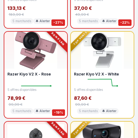
133,13 €
37,00 €
189,99 €
49,99 €
5 marchands
🔔 Alerter
5 marchands
🔔 Alerter
-27%
-22%
TOP VENTE
BON PLAN
Razer Kiyo V2 X - Rose
Razer Kiyo V2 X - White
5 offres disponibles
5 offres disponibles
78,99 €
87,60 €
99,99 €
99,99 €
5 marchands
🔔 Alerter
5 marchands
🔔 Alerter
-19%
TOP VENTE
BON PLAN