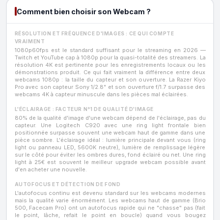
Comment bien choisir son Webcam ?
RÉSOLUTION ET FRÉQUENCE D'IMAGES : CE QUI COMPTE
VRAIMENT
1080p60fps est le standard suffisant pour le streaming en 2026 —
Twitch et YouTube cap à 1080p pour la quasi-totalité des streamers. La
résolution 4K est pertinente pour les enregistrements locaux ou les
démonstrations produit. Ce qui fait vraiment la différence entre deux
webcams 1080p : la taille du capteur et son ouverture. La Razer Kiyo
Pro avec son capteur Sony 1/2.8" et son ouverture f/1.7 surpasse des
webcams 4K à capteur minuscule dans les pièces mal éclairées.
L'ÉCLAIRAGE : FACTEUR N°1 DE QUALITÉ D'IMAGE
80% de la qualité d'image d'une webcam dépend de l'éclairage, pas du
capteur. Une Logitech C920 avec une ring light frontale bien
positionnée surpasse souvent une webcam haut de gamme dans une
pièce sombre. L'éclairage idéal : lumière principale devant vous (ring
light ou panneau LED, 5600K neutre), lumière de remplissage légère
sur le côté pour éviter les ombres dures, fond éclairé ou net. Une ring
light à 25€ est souvent le meilleur upgrade webcam possible avant
d'en acheter une nouvelle.
AUTOFOCUS ET DÉTECTION DE FOND
L'autofocus continu est devenu standard sur les webcams modernes
mais la qualité varie énormément. Les webcams haut de gamme (Brio
500, Facecam Pro) ont un autofocus rapide qui ne "chasse" pas (fait
le point, lâche, refait le point en boucle) quand vous bougez