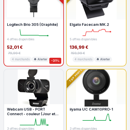
Logitech Brio 305 (Graphite)
Elgato Facecam MK.2
4 offres disponibles
5 offres disponibles
52,01 €
136,99 €
79,99 €
159,99 €
4 marchands
🔔 Alerter
4 marchands
🔔 Alerter
-31%
TOP VENTE
Webcam USB - PORT
iiyama UC CAM10PRO-1
Connect - couleur (Jour et
nuit) - 2 MP - 1920 x 1080 -
1080p
3 offres disponibles
3 offres disponibles