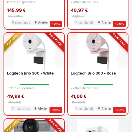
8 offres disponibles
7 offres disponibles
145,99 €
49,97 €
229,99 €
79,99 €
8 marchands
🔔 Alerter
7 marchands
🔔 Alerter
-21%
-24%
TOP VENTE
BON PLAN
BON PLAN
Logitech Brio 300 - White
Logitech Brio 300 - Rose
7 offres disponibles
7 offres disponibles
49,99 €
41,99 €
79,99 €
80,95 €
7 marchands
🔔 Alerter
7 marchands
🔔 Alerter
-22%
-39%
TOP VENTE
BON PLAN