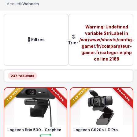
Accueil
›
Webcam
Warning
: Undefined
variable $triLabel in
↕
🎚️ Filtres
/var/www/vhosts/config-
Trier
gamer.fr/comparateur-
gamer.fr/categorie.php
on line
2188
237 résultats
TOP VENTE
TOP VENTE
BON PLAN
BON PLAN
Logitech Brio 500 - Graphite
Logitech C920s HD Pro