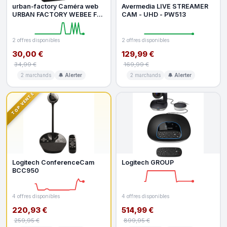
urban-factory Caméra web
Avermedia LIVE STREAMER
URBAN FACTORY WEBEE Full
CAM - UHD - PW513
HD 1080p USB 3.2
2 offres disponibles
2 offres disponibles
30,00 €
129,99 €
34,99 €
169,99 €
2 marchands
🔔 Alerter
2 marchands
🔔 Alerter
TOP VENTE
Logitech ConferenceCam
Logitech GROUP
BCC950
4 offres disponibles
4 offres disponibles
220,93 €
514,99 €
259,95 €
899,95 €