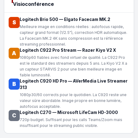
Visioconférence
Logitech Brio 500
—
Elgato Facecam MK.2
S
Meilleure image en conditions réelles : autofocus rapide,
capteur grand format (1/2.5"), correction HDR automatique.
La Facecam MK.2 4K sans compression est la référence
streaming professionnel.
Logitech C922 Pro Stream
—
Razer Kiyo V2 X
A
1080p60 fiables avec fond virtuel de qualité. La C922 Pro
est le standard des streamers depuis 5 ans. La Kiyo V2 X a
un capteur STARVIS 2 pour une bien meilleure image en
faible luminosité.
Logitech C920 HD Pro
—
AVerMedia Live Streamer
B
313
1080p30/60 corrects pour le quotidien. La C920 reste une
valeur sûre abordable. Image propre en bonne lumière,
autofocus acceptable.
Logitech C270
—
Microsoft LifeCam HD-3000
C
720p budget. Suffisant pour les calls Teams/Zoom mais
insuffisant pour le streaming public visible.