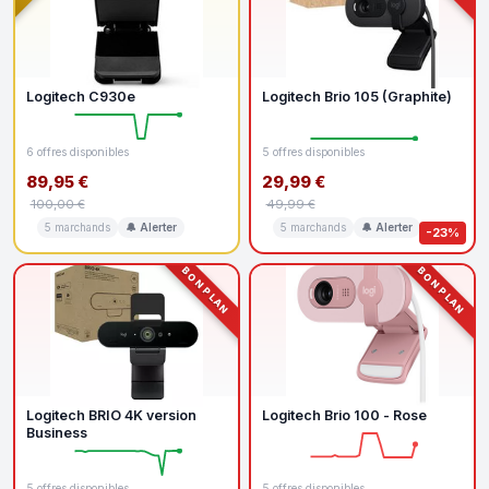
Logitech C930e
Logitech Brio 105 (Graphite)
6 offres disponibles
5 offres disponibles
89,95 €
29,99 €
100,00 €
49,99 €
5 marchands
🔔 Alerter
5 marchands
🔔 Alerter
-23%
BON PLAN
BON PLAN
Logitech BRIO 4K version
Logitech Brio 100 - Rose
Business
5 offres disponibles
5 offres disponibles