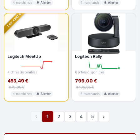
4 marchands
🔔 Alerter
4 marchands
🔔 Alerter
TOP VENTE
Logitech MeetUp
Logitech Rally
4 offres disponibles
6 offres disponibles
455,49 €
799,00 €
679,95 €
1 199,95 €
4 marchands
🔔 Alerter
6 marchands
🔔 Alerter
‹
1
2
3
4
5
›