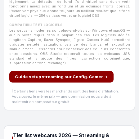
légèrement. La détection de fond (fond virtuel sans écran vert)
fonctionne mieux avec un fond uni et un éclairage frontal correct.
L'écran vert physique donne toujours un meilleur résultat que le fond
virtuel logiciel — 25€ de tissu vert et un logiciel OBS.
COMPATIBILITÉ ET LOGICIELS
Les webcams modernes sont plug-and-play sur Windows et macOS —
aucun pilote requis dans la plupart des cas. Les logiciels dédiés
(Logitech Capture, Razer Synapse, Elgato Camera Hub) permettent
d'ajuster netteté, saturation, balance des blancs et exposition
manuellement — essentiel pour conserver des couleurs cohérentes
entre sessions. OBS Studio reconnaît toutes les webcams USB
standard et y ajoute des filtres (correction colorimétrique,
suppression de fond, recadrage).
Guide setup streaming sur Config-Gamer →
ℹ️ Certains liens vers les marchands sont des liens d'affiliation.
Vous payez le même prix — une commission nous aide à
maintenir ce comparateur gratuit.
Tier list webcams 2026 — Streaming &