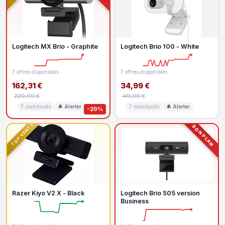
Logitech MX Brio - Graphite
Logitech Brio 100 - White
7 offres disponibles
7 offres disponibles
162,31 €
34,99 €
229,99 €
49,99 €
7 marchands
🔔 Alerter
7 marchands
🔔 Alerter
-20%
TOP VENTE
BON PLAN
Razer Kiyo V2 X - Black
Logitech Brio 505 version
Business