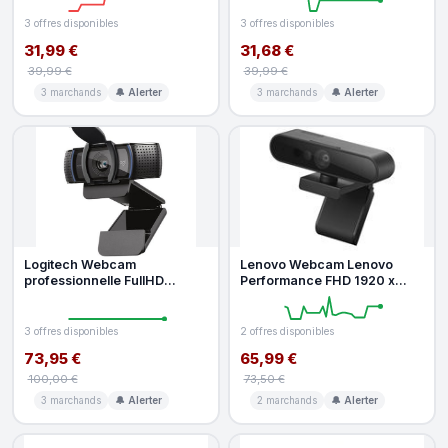
3 offres disponibles
3 offres disponibles
31,99 €
31,68 €
39,99 €
39,99 €
3 marchands
🔔 Alerter
3 marchands
🔔 Alerter
Logitech Webcam
Lenovo Webcam Lenovo
professionnelle FullHD
Performance FHD 1920 x
C920e de Logitech
1080 Pixels USB-C Black Clip
Support
3 offres disponibles
2 offres disponibles
73,95 €
65,99 €
100,00 €
73,50 €
3 marchands
🔔 Alerter
2 marchands
🔔 Alerter