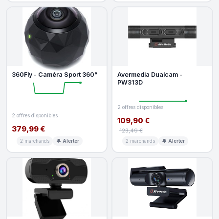
360Fly - Caméra Sport 360°
Avermedia Dualcam -
PW313D
2 offres disponibles
2 offres disponibles
109,90 €
379,99 €
123,49 €
2 marchands
🔔 Alerter
2 marchands
🔔 Alerter