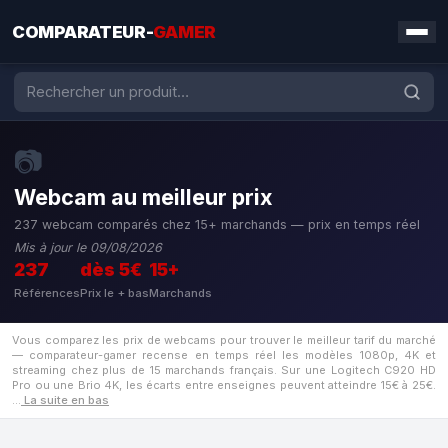
COMPARATEUR-
GAMER
📷
Webcam au meilleur prix
237 webcam comparés chez 15+ marchands — prix en temps réel
Mis à jour le 09/08/2026
237
dès 5€
15+
Références
Prix le + bas
Marchands
Vous comparez les prix de webcams pour trouver le meilleur tarif du marché
— comparateur-gamer recense en temps réel les modèles 1080p, 4K et
streaming chez plus de 15 marchands français. Sur une Logitech C920 HD
Pro ou une Brio 4K, les écarts entre enseignes peuvent atteindre 15€ à 25€.
…
La suite en bas