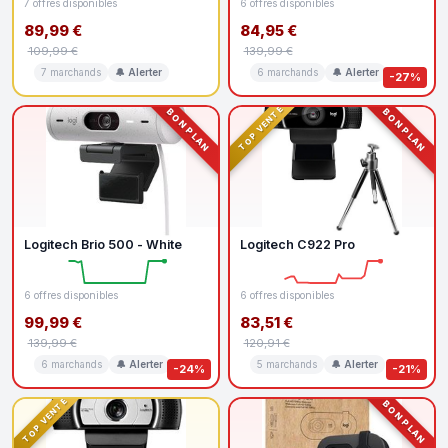
7 offres disponibles
6 offres disponibles
89,99 €
84,95 €
109,99 €
139,99 €
7 marchands
🔔 Alerter
6 marchands
🔔 Alerter
-27%
TOP VENTE
BON PLAN
BON PLAN
Logitech Brio 500 - White
Logitech C922 Pro
6 offres disponibles
6 offres disponibles
99,99 €
83,51 €
139,99 €
120,91 €
6 marchands
🔔 Alerter
5 marchands
🔔 Alerter
-24%
-21%
TOP VENTE
BON PLAN