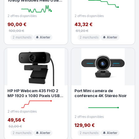
1080p Windows Hello USB
Black
2 offres disponibles
2 offres disponibles
90,00 €
43,32 €
100,00 €
61,20 €
2 marchands
🔔 Alerter
2 marchands
🔔 Alerter
HP HP Webcam 435 FHD 2
Port Mini caméra de
MP 1920 x 1080 Pixels USB
conférence 4K Stéréo Noir
Black
2 offres disponibles
2 offres disponibles
49,56 €
129,90 €
52,00 €
2 marchands
🔔 Alerter
2 marchands
🔔 Alerter