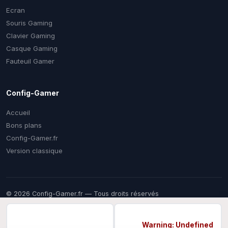
Ecran
Souris Gaming
Clavier Gaming
Casque Gaming
Fauteuil Gamer
Config-Gamer
Accueil
Bons plans
Config-Gamer.fr
Version classique
© 2026 Config-Gamer.fr — Tous droits réservés
Prix mis à jour régulièrement. Certains liens sont des liens
d'affiliation — vous payez le même prix chez le marchand, une
commission nous aide à financer ce comparateur gratuit.
Warning
: Undefined