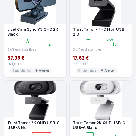
Live! Cam Sync V3 QHD 2K
Trust Tanor - FHD Noir USB
Black
2.0
3 offres disponibles
3 offres disponibles
37,99 €
17,62 €
43,00 €
22,99 €
3 marchands
🔔 Alerter
3 marchands
🔔 Alerter
Trust Tomar 2K QHD USB-C
Trust Tomar 2K QHD USB-C
USB-A Noir
USB-A Blanc