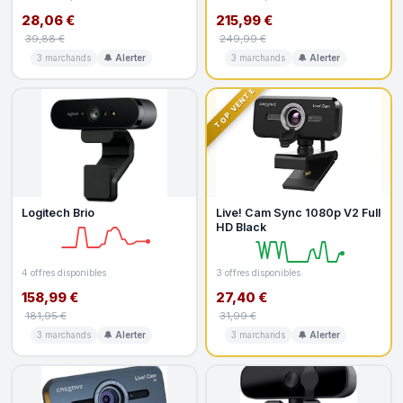
28,06 €
215,99 €
39,88 €
249,99 €
3 marchands
🔔 Alerter
3 marchands
🔔 Alerter
TOP VENTE
Logitech Brio
Live! Cam Sync 1080p V2 Full
HD Black
4 offres disponibles
3 offres disponibles
158,99 €
27,40 €
181,95 €
31,99 €
3 marchands
🔔 Alerter
3 marchands
🔔 Alerter