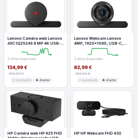
Lenovo Caméra web Lenovo
Lenovo Webcam Lenovo
4XC1Q25246 8 MP 4K USB-C
4MP, 1920x1080, USB-C,
Autofocus Microphone
Black, Clip Support
2 offres disponibles
2 offres disponibles
134,99 €
82,99 €
195,00 €
106,50 €
2 marchands
🔔 Alerter
2 marchands
🔔 Alerter
HP Caméra web HP 625 FHD
HP HP Webcam FHD 430