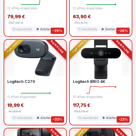
12 offres disponibles
12 offres disponibles
79,99 €
63,90 €
139,99 €
110,47 €
12 marchands
🔔 Alerter
11 marchands
🔔 Alerter
-29%
-26%
TOP VENTE
TOP VENTE
BON PLAN
BON PLAN
Logitech C270
Logitech BRIO 4K
11 offres disponibles
10 offres disponibles
19,99 €
117,75 €
41,88 €
193,79 €
10 marchands
🔔 Alerter
10 marchands
🔔 Alerter
-32%
-22%
TOP VENTE
BON PLAN
BON PLAN