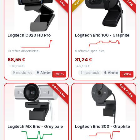
Logitech C920 HD Pro
Logitech Brio 100 - Graphite
10 offres disponibles
9 offres disponibles
68,55 €
31,24 €
106,80 €
49,99 €
9 marchands
🔔 Alerter
9 marchands
🔔 Alerter
-20%
-29%
BON PLAN
BON PLAN
Logitech MX Brio - Grey pale
Logitech Brio 300 - Graphite