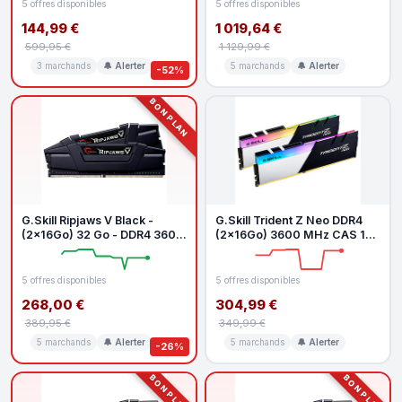
5 offres disponibles
5 offres disponibles
144,99 €
1 019,64 €
599,95 €
1 129,99 €
3 marchands
🔔 Alerter
5 marchands
🔔 Alerter
-52%
BON PLAN
G.Skill Ripjaws V Black -
G.Skill Trident Z Neo DDR4
(2x16Go) 32 Go - DDR4 3600
(2x16Go) 3600 MHz CAS 16
MHz CL18
Ryzen
5 offres disponibles
5 offres disponibles
268,00 €
304,99 €
389,95 €
349,99 €
5 marchands
🔔 Alerter
5 marchands
🔔 Alerter
-26%
BON PLAN
BON PLAN