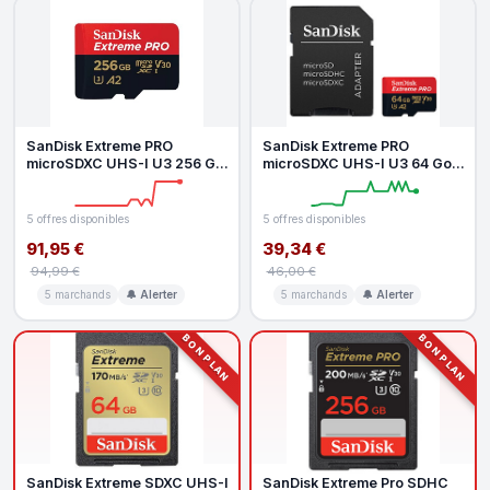
SanDisk Extreme PRO
SanDisk Extreme PRO
microSDXC UHS-I U3 256 Go
microSDXC UHS-I U3 64 Go
Adaptateur SD
Adaptateur SD
5 offres disponibles
5 offres disponibles
91,95 €
39,34 €
94,99 €
46,00 €
5 marchands
🔔 Alerter
5 marchands
🔔 Alerter
BON PLAN
BON PLAN
SanDisk Extreme SDXC UHS-I
SanDisk Extreme Pro SDHC