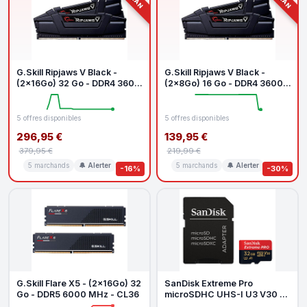
G.Skill Ripjaws V Black -
G.Skill Ripjaws V Black -
(2x16Go) 32 Go - DDR4 3600
(2x8Go) 16 Go - DDR4 3600
MHz - CL16
MHz - CL18
5 offres disponibles
5 offres disponibles
296,95 €
139,95 €
379,95 €
219,99 €
5 marchands
🔔 Alerter
5 marchands
🔔 Alerter
-16%
-30%
G.Skill Flare X5 - (2x16Go) 32
SanDisk Extreme Pro
Go - DDR5 6000 MHz - CL36
microSDHC UHS-I U3 V30 A1
32 Go Adaptateur SD