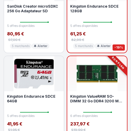
SanDisk Creator microSDXC
Kingston Endurance SDCE
256 Go Adaptateur SD
128GB
5 offres disponibles
5 offres disponibles
80,95 €
61,25 €
97,00 €
82,99 €
5 marchands
🔔 Alerter
5 marchands
🔔 Alerter
-19%
BON PLAN
Kingston Endurance SDCE
Kingston ValueRAM SO-
64GB
DIMM 32 Go DDR4 3200 MHz
CL22 2Rx8
5 offres disponibles
6 offres disponibles
41,95 €
237,97 €
51,95 €
519,90 €