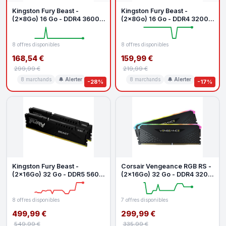
Kingston Fury Beast -
Kingston Fury Beast -
(2x8Go) 16 Go - DDR4 3600
(2x8Go) 16 Go - DDR4 3200
MHz - CL17
MHz - CL16
8 offres disponibles
8 offres disponibles
168,54 €
159,99 €
299,99 €
219,99 €
8 marchands
🔔 Alerter
8 marchands
🔔 Alerter
-28%
-17%
Kingston Fury Beast -
Corsair Vengeance RGB RS -
(2x16Go) 32 Go - DDR5 5600
(2x16Go) 32 Go - DDR4 3200
MHz - CL40
MHz - CL16
8 offres disponibles
7 offres disponibles
499,99 €
299,99 €
549,99 €
335,99 €