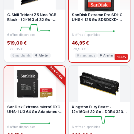
G.Skill Trident Z5 Neo RGB
SanDisk Extreme Pro SDHC
Black - (2x16Go) 32 Go -
UHS-I 128 Go SDSDXXD-
DDR5 6000 MHz - CL36
128G-GN4IN
6 offres disponibles
6 offres disponibles
519,00 €
46,95 €
616,95 €
70,90 €
6 marchands
🔔 Alerter
6 marchands
🔔 Alerter
-24%
BON PLAN
SanDisk Extreme microSDXC
Kingston Fury Beast -
UHS-I U3 64 Go Adaptateur
(2x16Go) 32 Go - DDR4 3200
SD
MHz - CL16
6 offres disponibles
6 offres disponibles