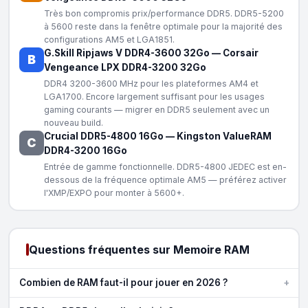
Très bon compromis prix/performance DDR5. DDR5-5200
à 5600 reste dans la fenêtre optimale pour la majorité des
configurations AM5 et LGA1851.
G.Skill Ripjaws V DDR4-3600 32Go
—
Corsair
B
Vengeance LPX DDR4-3200 32Go
DDR4 3200-3600 MHz pour les plateformes AM4 et
LGA1700. Encore largement suffisant pour les usages
gaming courants — migrer en DDR5 seulement avec un
nouveau build.
Crucial DDR5-4800 16Go
—
Kingston ValueRAM
C
DDR4-3200 16Go
Entrée de gamme fonctionnelle. DDR5-4800 JEDEC est en-
dessous de la fréquence optimale AM5 — préférez activer
l'XMP/EXPO pour monter à 5600+.
Questions fréquentes sur Memoire RAM
+
Combien de RAM faut-il pour jouer en 2026 ?