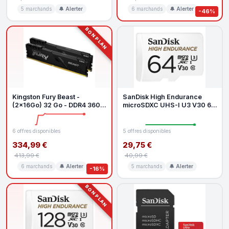
5 marchands
🔔 Alerter
6 marchands
🔔 Alerter
-46%
BON PLAN
Kingston Fury Beast -
SanDisk High Endurance
(2x16Go) 32 Go - DDR4 3600
microSDXC UHS-I U3 V30 64
MHz - CL18
Go Adaptateur SD
6 offres disponibles
5 offres disponibles
334,99 €
29,75 €
413,99 €
40,99 €
6 marchands
🔔 Alerter
5 marchands
🔔 Alerter
-16%
BON PLAN