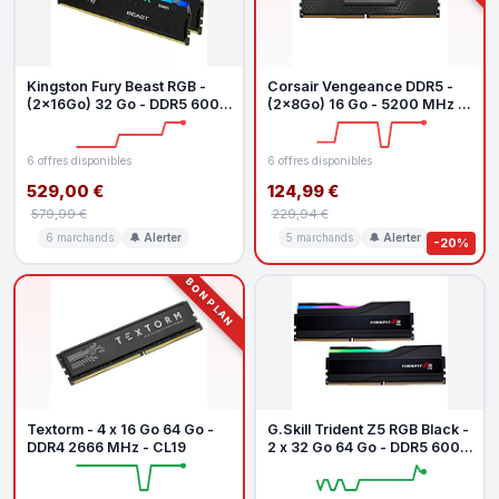
Kingston Fury Beast RGB -
Corsair Vengeance DDR5 -
(2x16Go) 32 Go - DDR5 6000
(2x8Go) 16 Go - 5200 MHz -
MHz - CL36
CL40
6 offres disponibles
6 offres disponibles
529,00 €
124,99 €
579,99 €
229,94 €
6 marchands
🔔 Alerter
5 marchands
🔔 Alerter
-20%
BON PLAN
Textorm - 4 x 16 Go 64 Go -
G.Skill Trident Z5 RGB Black -
DDR4 2666 MHz - CL19
2 x 32 Go 64 Go - DDR5 6000
MHz - CL40