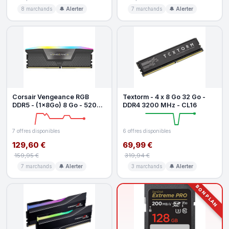
8 marchands
🔔 Alerter
7 marchands
🔔 Alerter
Corsair Vengeance RGB
Textorm - 4 x 8 Go 32 Go -
DDR5 - (1x8Go) 8 Go - 5200
DDR4 3200 MHz - CL16
MHz - CL40
7 offres disponibles
6 offres disponibles
129,60 €
69,99 €
159,95 €
319,94 €
7 marchands
🔔 Alerter
3 marchands
🔔 Alerter
BON PLAN