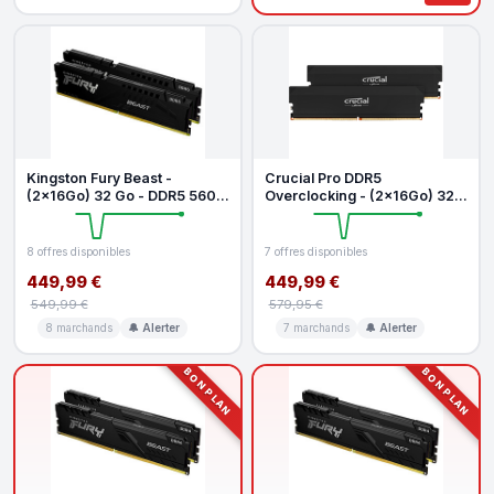
Kingston Fury Beast -
Crucial Pro DDR5
(2x16Go) 32 Go - DDR5 5600
Overclocking - (2x16Go) 32
MHz - CL36
Go - 6400 MHz - CL38
8 offres disponibles
7 offres disponibles
449,99 €
449,99 €
549,99 €
579,95 €
8 marchands
🔔 Alerter
7 marchands
🔔 Alerter
BON PLAN
BON PLAN