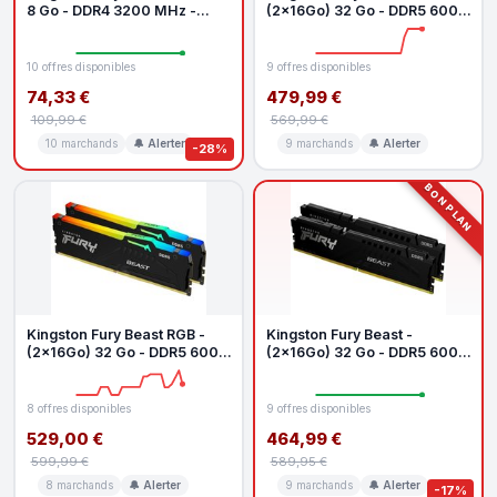
8 Go - DDR4 3200 MHz -
(2x16Go) 32 Go - DDR5 6000
CL16
MHz - CL36
10 offres disponibles
9 offres disponibles
74,33 €
479,99 €
109,99 €
569,99 €
10 marchands
🔔 Alerter
9 marchands
🔔 Alerter
-28%
BON PLAN
Kingston Fury Beast RGB -
Kingston Fury Beast -
(2x16Go) 32 Go - DDR5 6000
(2x16Go) 32 Go - DDR5 6000
MHz - CL30
MHz - CL30
8 offres disponibles
9 offres disponibles
529,00 €
464,99 €
599,99 €
589,95 €
8 marchands
🔔 Alerter
9 marchands
🔔 Alerter
-17%