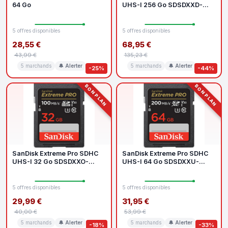
64 Go
UHS-I 256 Go SDSDXXD-
256G-GN4IN
5 offres disponibles
5 offres disponibles
28,55 €
68,95 €
43,99 €
135,23 €
5 marchands
🔔 Alerter
5 marchands
🔔 Alerter
-25%
-44%
BON PLAN
BON PLAN
SanDisk Extreme Pro SDHC
SanDisk Extreme Pro SDHC
UHS-I 32 Go SDSDXXO-
UHS-I 64 Go SDSDXXU-
032G-GN4IN
064G-GN4IN
5 offres disponibles
5 offres disponibles
29,99 €
31,95 €
40,00 €
53,99 €
5 marchands
🔔 Alerter
5 marchands
🔔 Alerter
-18%
-33%