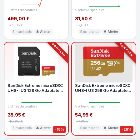
5 offres disponibles
5 offres disponibles
499,00 €
31,50 €
571,95 €
37,00 €
5 marchands
🔔 Alerter
5 marchands
🔔 Alerter
BON PLAN
BON PLAN
SanDisk Extreme microSDXC
SanDisk Extreme microSDXC
UHS-I U3 128 Go Adaptateur
UHS-I U3 256 Go Adaptateur
SD
SD
5 offres disponibles
5 offres disponibles
35,95 €
54,95 €
46,99 €
77,95 €
5 marchands
🔔 Alerter
5 marchands
🔔 Alerter
-18%
-26%