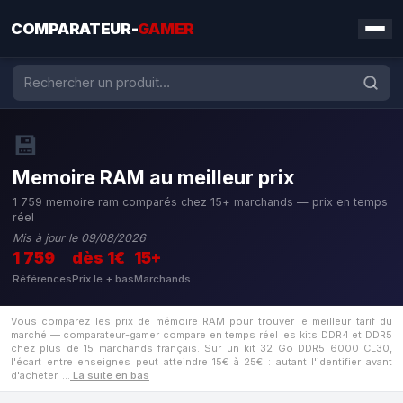
COMPARATEUR-
GAMER
💾
Memoire RAM au meilleur prix
1 759 memoire ram comparés chez 15+ marchands — prix en temps
réel
Mis à jour le 09/08/2026
1 759
dès 1€
15+
Références
Prix le + bas
Marchands
Vous comparez les prix de mémoire RAM pour trouver le meilleur tarif du
marché — comparateur-gamer compare en temps réel les kits DDR4 et DDR5
chez plus de 15 marchands français. Sur un kit 32 Go DDR5 6000 CL30,
l'écart entre enseignes peut atteindre 15€ à 25€ : autant l'identifier avant
d'acheter.
…
La suite en bas