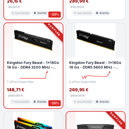
26,15 €
289,99 €
39,57 €
319,99 €
6 marchands
🔔 Alerter
6 marchands
🔔 Alerter
-23%
BON PLAN
Kingston Fury Beast - 1x16Go
Kingston Fury Beast - 1x16Go
16 Go - DDR4 3200 MHz -
16 Go - DDR5 5600 MHz -
CL16
CL36
7 offres disponibles
6 offres disponibles
148,71 €
269,95 €
209,99 €
299,95 €
7 marchands
🔔 Alerter
6 marchands
🔔 Alerter
-25%
BON PLAN