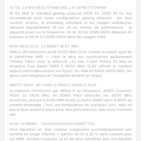
32 GO : LE NOUVEAU STANDARD, LA CAPACITÉ PRIME
16 Go était le standard gaming jusqu'en 2022. En 2025, 32 Go est
recommandé pour toute configuration gaming sérieuse : les jeux
ouverts récents, le streaming simultané et les usages multitâches
saturent régulièrement 16 Go. Et en termes de performance : la
capacité prime sur la fréquence. Un kit 32 Go DDR5 5600 dépasse en
pratique un kit 16 Go DDR5 6400 dans les usages réels.
6000 MHZ CL30 : LE SWEET SPOT AM5
AMD a officiellement validé 6000 MHz CL30 comme le sweet spot de
la plateforme AM5 — c'est le ratio qui synchronise parfaitement
l'Infinity Fabric avec la mémoire. Les kits G.Skill Trident Z5 Neo et
Kingston Fury Beast DDR5 à 6000 MHz CL30 offrent le meilleur
rapport performances/prix sur Ryzen. Au-delà de 6400-6800 MHz, les
gains sont marginaux et l'instabilité devient un risque.
XMP ET EXPO : ACTIVER LE PROFIL DANS LE BIOS
La mémoire fonctionne par défaut à sa fréquence JEDEC (souvent
4800 ou 5600 MHz en DDR5). Pour atteindre les 6000 MHz
annoncés, activez le profil XMP (Intel) ou EXPO (AMD) dans le BIOS au
premier démarrage. C'est une manipulation de quelques clics, mais ne
pas le faire revient à payer pour des performances que vous n'utilisez
pas.
DUAL CHANNEL : TOUJOURS DEUX BARRETTES
Deux barrettes en dual channel surpassent systématiquement une
barrette en single channel — parfois de 20 à 30 % dans certains jeux
sur AMD. Achetez toujours un kit de deux barrettes, pas une barrette