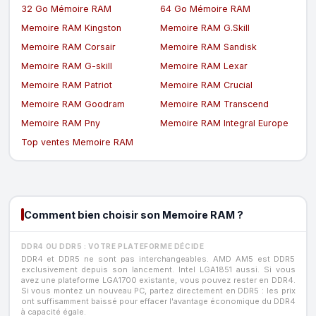
32 Go Mémoire RAM
64 Go Mémoire RAM
Memoire RAM Kingston
Memoire RAM G.Skill
Memoire RAM Corsair
Memoire RAM Sandisk
Memoire RAM G-skill
Memoire RAM Lexar
Memoire RAM Patriot
Memoire RAM Crucial
Memoire RAM Goodram
Memoire RAM Transcend
Memoire RAM Pny
Memoire RAM Integral Europe
Top ventes Memoire RAM
Comment bien choisir son Memoire RAM ?
DDR4 OU DDR5 : VOTRE PLATEFORME DÉCIDE
DDR4 et DDR5 ne sont pas interchangeables. AMD AM5 est DDR5
exclusivement depuis son lancement. Intel LGA1851 aussi. Si vous
avez une plateforme LGA1700 existante, vous pouvez rester en DDR4.
Si vous montez un nouveau PC, partez directement en DDR5 : les prix
ont suffisamment baissé pour effacer l'avantage économique du DDR4
à capacité égale.