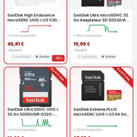
SanDisk High Endurance
SanDisk Ultra microSDHC 32
microSDXC UHS-I U3 V30
Go Adaptateur SD SDSQUA4-
128 Go Adaptateur SD
032G-GN6MA
5 offres disponibles
5 offres disponibles
46,81 €
19,99 €
59,95 €
21,95 €
5 marchands
🔔 Alerter
5 marchands
🔔 Alerter
-15%
BON PLAN
BON PLAN
SanDisk Ultra SDHC UHS-I
SanDisk Extreme PLUS
32 Go SDSDUNR-032G-
microSDXC UHS-I U3 64 Go
GN3IN
Adaptateur SD
5 offres disponibles
5 offres disponibles