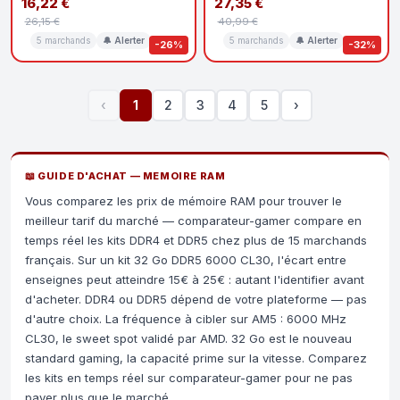
16,22 €
27,35 €
26,15 €
40,99 €
5 marchands
🔔 Alerter
5 marchands
🔔 Alerter
-26%
-32%
‹
1
2
3
4
5
›
📖 GUIDE D'ACHAT — MEMOIRE RAM
Vous comparez les prix de mémoire RAM pour trouver le
meilleur tarif du marché — comparateur-gamer compare en
temps réel les kits DDR4 et DDR5 chez plus de 15 marchands
français. Sur un kit 32 Go DDR5 6000 CL30, l'écart entre
enseignes peut atteindre 15€ à 25€ : autant l'identifier avant
d'acheter. DDR4 ou DDR5 dépend de votre plateforme — pas
d'autre choix. La fréquence à cibler sur AM5 : 6000 MHz
CL30, le sweet spot validé par AMD. 32 Go est le nouveau
standard gaming, la capacité prime sur la vitesse. Comparez
les kits en temps réel sur comparateur-gamer pour ne pas
payer plus que le marché.