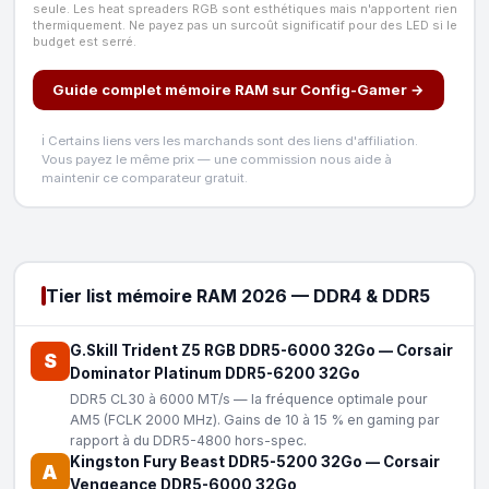
seule. Les heat spreaders RGB sont esthétiques mais n'apportent rien
thermiquement. Ne payez pas un surcoût significatif pour des LED si le
budget est serré.
Guide complet mémoire RAM sur Config-Gamer →
ℹ️ Certains liens vers les marchands sont des liens d'affiliation.
Vous payez le même prix — une commission nous aide à
maintenir ce comparateur gratuit.
Tier list mémoire RAM 2026 — DDR4 & DDR5
G.Skill Trident Z5 RGB DDR5-6000 32Go
—
Corsair
S
Dominator Platinum DDR5-6200 32Go
DDR5 CL30 à 6000 MT/s — la fréquence optimale pour
AM5 (FCLK 2000 MHz). Gains de 10 à 15 % en gaming par
rapport à du DDR5-4800 hors-spec.
Kingston Fury Beast DDR5-5200 32Go
—
Corsair
A
Vengeance DDR5-6000 32Go