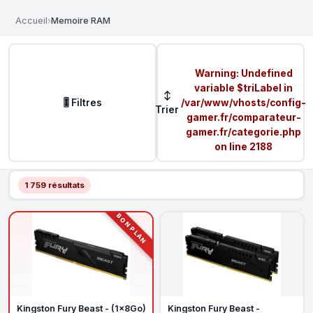
Accueil
›
Memoire RAM
Warning
: Undefined
variable $triLabel in
↕
🎚️ Filtres
/var/www/vhosts/config-
Trier
gamer.fr/comparateur-
gamer.fr/categorie.php
on line
2188
1 759 résultats
BON PLAN
Kingston Fury Beast - (1x8Go)
Kingston Fury Beast -