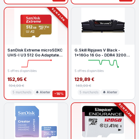
BON PLAN
SanDisk Extreme microSDXC
G.Skill Ripjaws V Black -
UHS-I U3 512 Go Adaptateur
1x16Go 16 Go - DDR4 3200
SD
MHz - CL16
5 offres disponibles
5 offres disponibles
152,95 €
129,89 €
194,99 €
149,99 €
5 marchands
🔔 Alerter
5 marchands
🔔 Alerter
-16%
BON PLAN