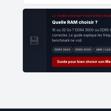
LE GUIDE D'ACHAT POUR BIEN CHOIS
Quelle RAM choisir ?
16 ou 32 Go ? DDR4 3600 ou DDR5 60
correctes. Le guide explique les fré
💾
benchmark ne voit.
DDR4 3600
DDR5 6000
AM5 / LGA
Guide pour bien choisir son M