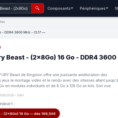
🔍
Composants
Périphériques
S
▼
▼
ées
Go - DDR4 3600 MHz - CL17 —
M
ry Beast - (2x8Go) 16 Go - DDR4 3600
URY Beast de Kingston offre une puissante amélioration des
 jeux le montage vidéo et le rendu avec des vitesses allant jusqu'
o en modules individuels et de 8 Go à 128 Go en kits. Son ove
6/08/2026 – 06H
RODUIT :
t - (2x8Go) 16 Go — dès 168,54€