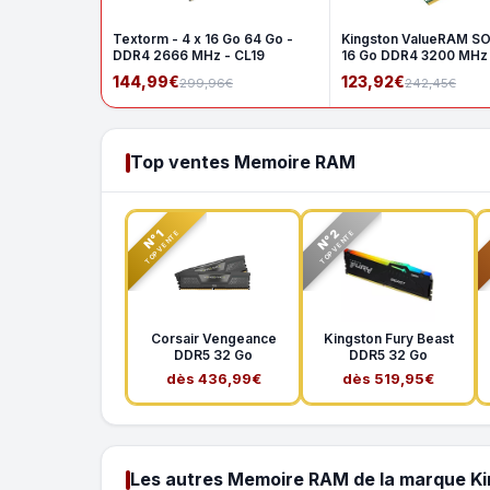
Textorm - 4 x 16 Go 64 Go -
Kingston ValueRAM S
DDR4 2666 MHz - CL19
16 Go DDR4 3200 MHz
1Rx8
144,99€
123,92€
299,96€
242,45€
Top ventes Memoire RAM
N°2
N°1
TOP VENTE
TOP VENTE
Corsair Vengeance
Kingston Fury Beast
DDR5 32 Go
DDR5 32 Go
dès 436,99€
dès 519,95€
Les autres Memoire RAM de la marque K