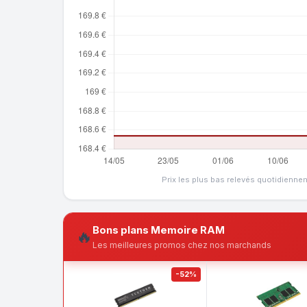
Prix les plus bas relevés quotidienne
Bons plans Memoire RAM
🔥
Les meilleures promos chez nos marchands
-52%