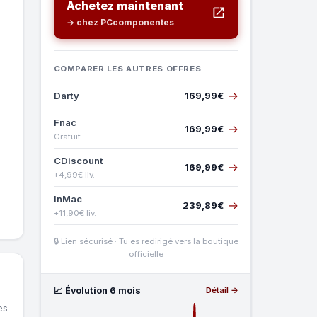
Achetez maintenant
→ chez PCcomponentes
COMPARER LES AUTRES OFFRES
→
Darty
169,99€
Fnac
→
169,99€
Gratuit
CDiscount
→
169,99€
+4,99€ liv.
InMac
→
239,89€
+11,90€ liv.
🔒 Lien sécurisé · Tu es redirigé vers la boutique
officielle
📈 Évolution 6 mois
Détail →
es