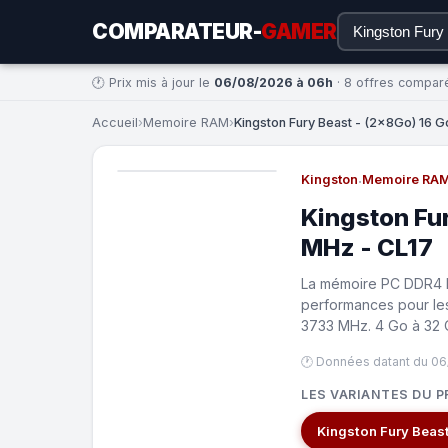
COMPARATEUR-
GAMER
🕐 Prix mis à jour le
06/08/2026 à 06h
· 8 offres compar
Accueil
›
Memoire RAM
›
Kingston Fury Beast - (2x8Go) 16 
Kingston
·
Memoire RA
Kingston Fu
MHz - CL17
La mémoire PC DDR4 F
performances pour les
3733 MHz. 4 Go à 32 G
🕐 Données datant du 0
LES VARIANTES DU P
Kingston Fury Beas