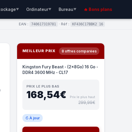
tockage
Ordinateur
Bureau
🔥 Bons plans
▼
▼
▼
EAN :
· Réf :
740617319781
KF436C17BBK2 16
MEILLEUR PRIX
8 offres comparées
Kingston Fury Beast - (2x8Go) 16 Go -
DDR4 3600 MHz - CL17
PRIX LE PLUS BAS
à
168,54€
Prix le plus haut
299,99€
↻ À jour