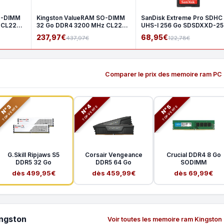
O-DIMM
Kingston ValueRAM SO-DIMM
SanDisk Extreme Pro SDHC
 CL22
32 Go DDR4 3200 MHz CL22
UHS-I 256 Go SDSDXXD-2
2Rx8
GN4I
237,97€
68,95€
437,97€
122,78€
Comparer le prix des memoire ram PC
N°3
N°5
N°4
TOP VENTE
TOP VENTE
TOP VENTE
G.Skill Ripjaws S5
Corsair Vengeance
Crucial DDR4 8 Go
DDR5 32 Go
DDR5 64 Go
SODIMM
dès 499,95€
dès 459,99€
dès 69,99€
ingston
Voir toutes les memoire ram Kingston