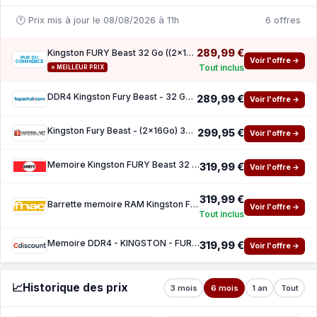
🕐 Prix mis à jour le 08/08/2026 à 11h
6 offres
289,99 €
Kingston FURY Beast 32 Go ((2x16Go)) DDR4 3200 MHz CL16
Voir l'offre →
Tout inclus
⭐ MEILLEUR PRIX
DDR4 Kingston Fury Beast - 32 Go ((2x16Go)) 3200 MHz - CAS 16
289,99 €
Voir l'offre →
Kingston Fury Beast - (2x16Go) 32 Go - DDR4 3200 MHz - CL16
299,95 €
Voir l'offre →
Memoire Kingston FURY Beast 32 Go (Kit de 2 x 16 Go) DDR4 3200 MHz CL16
319,99 €
Voir l'offre →
319,99 €
Barrette memoire RAM Kingston FURY Beast 32 Go (Kit de 2 x 16 Go) DDR4 3200 MHz CL16
Voir l'offre →
Tout inclus
Memoire DDR4 - KINGSTON - FURY Beast - 32 Go (2x16Go) - 3200 Mhz - CL16
319,99 €
Voir l'offre →
📈
Historique des prix
3 mois
6 mois
1 an
Tout