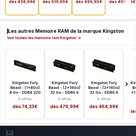
dès 436,99€
dès 519,95€
dès 499,95€
dès 459,99€
Les autres Memoire RAM de la marque Kingston
Voir toutes les memoire ram Kingston →
Kingston Fury
Kingston Fury
Kingston Fury
Ki
Beast - (1x8Go)
Beast - (2x16Go)
Beast - (2x16Go)
B
8 Go - DDR4 320
32 Go - DDR5 6
32 Go - DDR5 6
(2x1
9 offres
9 offres
8 offres
dès 74,33€
dès 479,99€
dès 464,99€
dè
💾