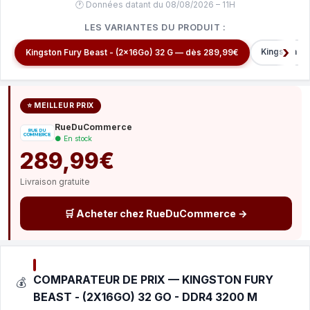
🕐 Données datant du 08/08/2026 – 11H
LES VARIANTES DU PRODUIT :
Kingston Fu
Kingston Fury Beast - (2x16Go) 32 G — dès 289,99€
⭐ MEILLEUR PRIX
RueDuCommerce
● En stock
289,99€
Livraison gratuite
🛒 Acheter chez RueDuCommerce →
COMPARATEUR DE PRIX — KINGSTON FURY
💰
BEAST - (2X16GO) 32 GO - DDR4 3200 M