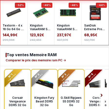
-52%
-49%
-46%
-44%
Textorm - 4 x
Kingston
Kingston
SanDisk
16 Go 64 Go -
ValueRAM SO-
ValueRAM SO-
Extreme Pro
DDR4 2666
DIMM 16 Go
DIMM 32 Go
SDHC UHS-I
144,99€
123,92€
237,97€
68,95€
MHz - CL19
DDR4 3200
DDR4 3200
256 Go
299,96€
242,45€
437,97€
122,78€
MHz CL22
MHz CL22
SDSDXXD-
1Rx8
2Rx8
256G-GN4I
Top ventes Memoire RAM
Comparer le prix des memoire ram PC →
N°2
N°3
N°4
N°1
TOP VENTE
TOP VENTE
TOP VENTE
TOP VENTE
Corsair
Kingston Fury
G.Skill Ripjaws
Corsair
Vengeance
Beast DDR5
S5 DDR5 32
Vengeance
DDR5 32 Go
32 Go
Go
DDR5 64 Go