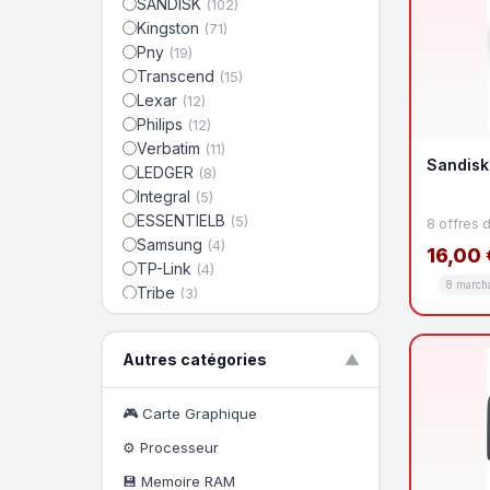
SANDISK
(102)
Kingston
(71)
Pny
(19)
Transcend
(15)
Lexar
(12)
Philips
(12)
Verbatim
(11)
Sandisk
LEDGER
(8)
Integral
(5)
ESSENTIELB
(5)
8 offres 
Samsung
(4)
16,00 
TP-Link
(4)
8 march
Tribe
(3)
Asus
(2)
Intenso
(2)
Autres catégories
▼
Elgato
(1)
LISTO
(1)
STARTECH.COM.com
🎮 Carte Graphique
(1)
D-Link
(1)
⚙️ Processeur
STARTECH.COM
(1)
💾 Memoire RAM