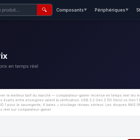
🔍
Composants
Périphériques
S
▼
▼
ix
rix en temps réel
ver le meilleur tarif du marché — comparateur-gamer recense en temps réel le
 écarts entre enseignes valent la vérification.
USB 3.2 Gen 2 (10 Gb/s) vs Gen 1
D 1 pour la sauvegarde, 4 baies = stockage réseau sérieux. Les disques NAS (
 réel sur comparateur-gamer.