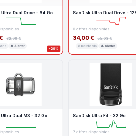
Ultra Dual Drive - 64 Go
SanDisk Ultra Dual Drive - 12
disponibles
8 offres disponibles
€
34,00 €
32,99 €
55,03 €
ands
🔔 Alerter
8 marchands
🔔 Alerter
-20%
 Ultra Dual M3 - 32 Go
SanDisk Ultra Fit - 32 Go
disponibles
7 offres disponibles