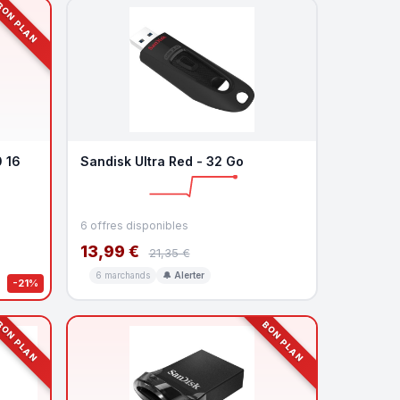
ON PLAN
 16
Sandisk Ultra Red - 32 Go
6 offres disponibles
13,99 €
21,35 €
6 marchands
🔔 Alerter
-21%
ON PLAN
BON PLAN