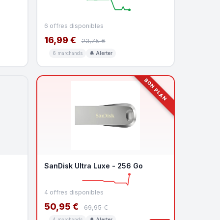
6 offres disponibles
16,99 €
23,75 €
6 marchands
🔔 Alerter
BON PLAN
SanDisk Ultra Luxe - 256 Go
4 offres disponibles
50,95 €
69,95 €
4 marchands
🔔 Alerter