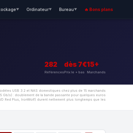
tockage
Ordinateur
Bureau
🔥 Bons plans
▼
▼
▼
282
dès 7€
15+
Références
Prix le + bas
Marchands
s modèles USB 3.2 et NAS domestiques chez plus de 15 marchands
 (5 Gb/s) : doublement de la bande passante pour quelques euros
WD Red Plus, IronWolf) durent nettement plus longtemps que les