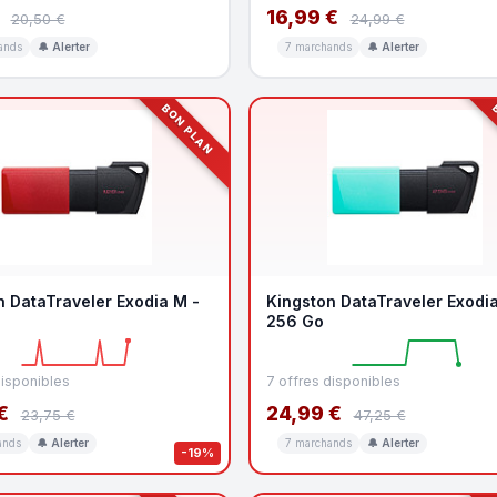
16,99 €
20,50 €
24,99 €
ands
🔔 Alerter
7 marchands
🔔 Alerter
BON PLAN
B
n DataTraveler Exodia M -
Kingston DataTraveler Exodia
256 Go
disponibles
7 offres disponibles
€
24,99 €
23,75 €
47,25 €
ands
🔔 Alerter
7 marchands
🔔 Alerter
-19%