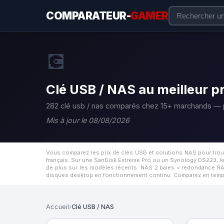
COMPARATEUR-
GAMER
💽
Clé USB / NAS au meilleur pr
282 clé usb / nas comparés chez 15+ marchands — p
Mis à jour le 08/08/2026
Vous comparez les prix de clés USB et solutions NAS pour trou
français. Sur une SanDisk Extreme Pro ou un Synology DS223, les
de plus sur les modèles récents. NAS 2 baies = redondance RAI
disques desktop en fonctionnement continu. Comparez en temps
Accueil
›
Clé USB / NAS