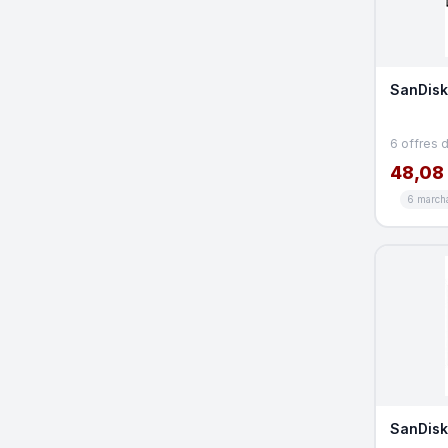
SanDisk 
6 offres 
48,08
6 march
SanDisk 