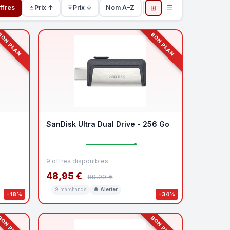
⊞
☰
ffres
Prix ↑
Prix ↓
Nom A–Z
ON PLAN
BON PLAN
SanDisk Ultra Dual Drive - 256 Go
9 offres disponibles
48,95 €
89,99 €
9 marchands
🔔 Alerter
-18%
-34%
ON PLAN
BON PLAN