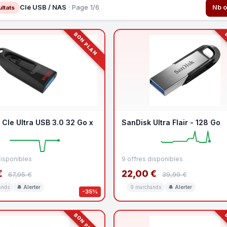
Clé USB / NAS
· Page 1/6
Nb o
ltats
BON PLAN
B
 Cle Ultra USB 3.0 32 Go x
SanDisk Ultra Flair - 128 Go
disponibles
9 offres disponibles
€
22,00 €
67,95 €
39,99 €
ands
🔔 Alerter
9 marchands
🔔 Alerter
-35%
BON PLAN
B