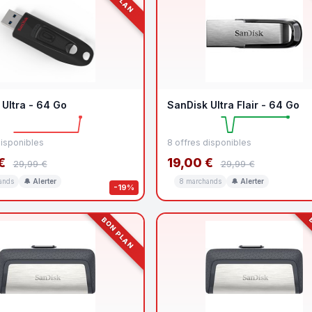
 Ultra - 64 Go
SanDisk Ultra Flair - 64 Go
disponibles
8 offres disponibles
€
19,00 €
29,99 €
29,99 €
ands
🔔 Alerter
8 marchands
🔔 Alerter
-19%
BON PLAN
B