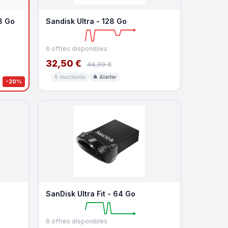
8 Go
Sandisk Ultra - 128 Go
6 offres disponibles
32,50 €
44,99 €
6 marchands
🔔 Alerter
-20%
SanDisk Ultra Fit - 64 Go
6 offres disponibles