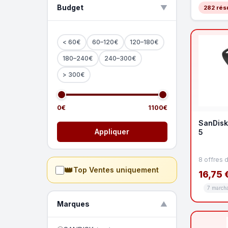
Budget
▲
282 résu
< 60€
60–120€
120–180€
180–240€
240–300€
> 300€
0€
1100€
SanDisk
Appliquer
5
8 offres 
👑
Top Ventes uniquement
16,75 
7 march
Marques
▼