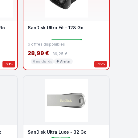
 Go
SanDisk Ultra Fit - 128 Go
6 offres disponibles
28,99 €
39,25 €
6 marchands
🔔 Alerter
-21%
-15%
o
SanDisk Ultra Luxe - 32 Go