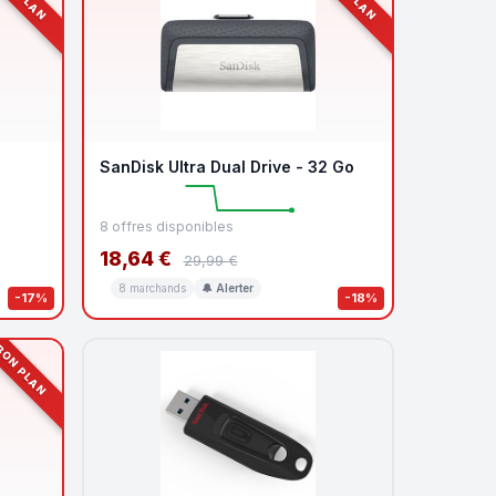
SanDisk Ultra Dual Drive - 32 Go
8 offres disponibles
18,64 €
29,99 €
8 marchands
🔔 Alerter
-17%
-18%
ON PLAN