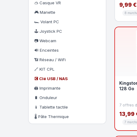
🥽 Casque VR
9,99 €
🎮 Manette
8 march
🏎️ Volant PC
🕹️ Joystick PC
📷 Webcam
🔊 Enceintes
📶 Réseau / WiFi
🔗 KIT CPL
💽 Clé USB / NAS
Kingsto
🖨️ Imprimante
128 Go
🔋 Onduleur
7 offres 
📱 Tablette tactile
13,99 
🌡️ Pâte Thermique
7 march