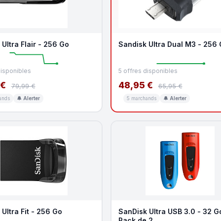
Ultra Flair - 256 Go
Sandisk Ultra Dual M3 - 256
disponibles
5 offres disponibles
 €
48,95 €
79,99 €
65,95 €
ands
🔔 Alerter
5 marchands
🔔 Alerter
Ultra Fit - 256 Go
SanDisk Ultra USB 3.0 - 32 G
Pack de 2