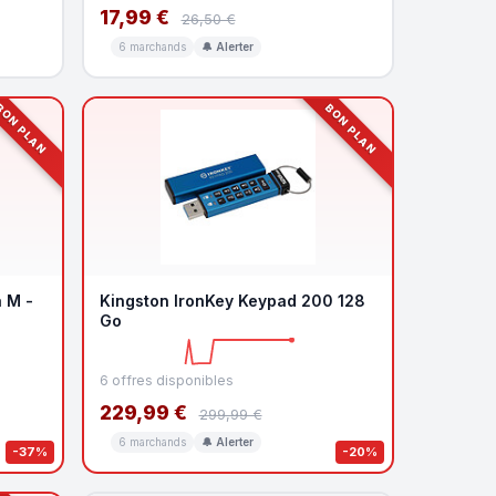
17,99 €
26,50 €
6 marchands
🔔 Alerter
ON PLAN
BON PLAN
 M -
Kingston IronKey Keypad 200 128
Go
6 offres disponibles
229,99 €
299,99 €
6 marchands
🔔 Alerter
-37%
-20%