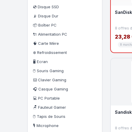
💿 Disque SSD
SanDisk 
📡 Disque Dur
📦 Boîtier PC
8 offres 
🔌 Alimentation PC
23,28 
🧠 Carte Mère
8 march
❄️ Refroidissement
🖥️ Ecran
🖱️ Souris Gaming
⌨️ Clavier Gaming
🎧 Casque Gaming
💻 PC Portable
🪑 Fauteuil Gamer
Sandisk
🖱️ Tapis de Souris
🎙️ Microphone
8 offres 