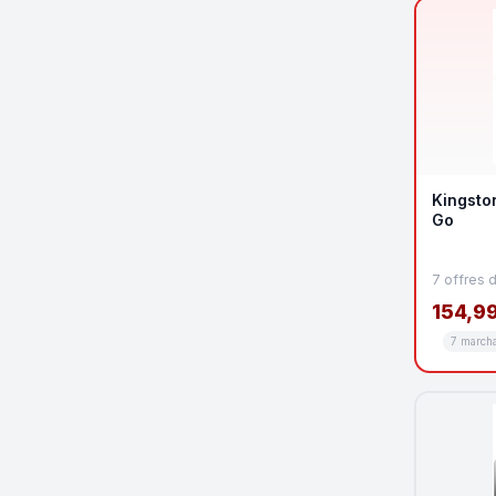
Kingsto
Go
7 offres 
154,99
7 march