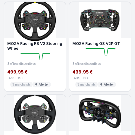
MOZA Racing RS V2 Steering
MOZA Racing GS V2P GT
Wheel
3 offres disponibles
3 offres disponibles
499,95 €
439,95 €
499,99 €
439,99 €
3 marchands
🔔 Alerter
3 marchands
🔔 Alerter