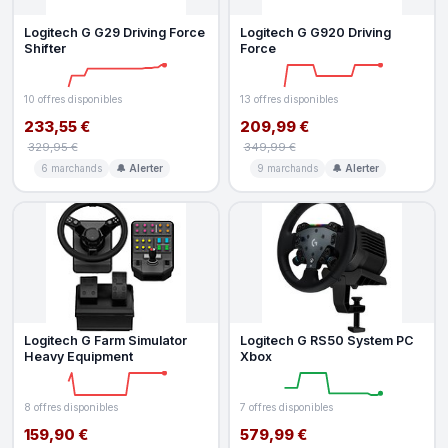
Logitech G G29 Driving Force
Logitech G G920 Driving
Shifter
Force
10 offres disponibles
13 offres disponibles
233,55 €
209,99 €
329,95 €
349,99 €
6 marchands
🔔 Alerter
9 marchands
🔔 Alerter
Logitech G Farm Simulator
Logitech G RS50 System PC
Heavy Equipment
Xbox
8 offres disponibles
7 offres disponibles
159,90 €
579,99 €