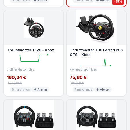
-15%
Thrustmaster T128 - Xbox
Thrustmaster T98 Ferrari 296
GTS - Xbox
7 offres disponibles
7 offres disponibles
160,64 €
75,80 €
179,99 €
99,99 €
6 marchands
🔔 Alerter
7 marchands
🔔 Alerter