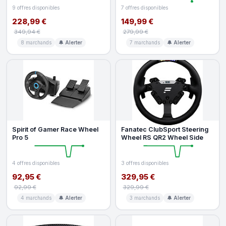
9 offres disponibles
7 offres disponibles
228,99 €
149,99 €
349,94 €
279,99 €
8 marchands
🔔 Alerter
7 marchands
🔔 Alerter
Spirit of Gamer Race Wheel
Fanatec ClubSport Steering
Pro 5
Wheel RS QR2 Wheel Side
4 offres disponibles
3 offres disponibles
92,95 €
329,95 €
92,99 €
329,99 €
4 marchands
🔔 Alerter
3 marchands
🔔 Alerter