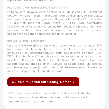
implémentation FFB multi-marques.
PÉDALIER : L'UPGRADE LE PLUS IMPACTANT
Le pédalier fourni avec les kits entrée/milieu de gamme (T150, G29) est
souvent le maillon faible — plastique, course d'embrayage imprecise,
frein sans résistance progressive. Upgrader le pédalier (Thrustmaster
T-LCM à frein load cell ~180€, Moza SR-P Lite ~150€) transforme
l'expérience de freinage — la pédale frein réagit à la pression (comme
une vraie voiture) plutôt qu'à la course. C'est souvent le premier
upgrade recommandé après l'achat d'un kit complet.
INSTALLATION ET COCKPIT
Un volant mal fixé gâche tout — les forces de retour haptique (5-15
Nm) peuvent déplacer un bureau ou desceller une pince faible. La
pince de bureau standard convient pour les belt-drive modérés (G29,
T150). Pour les Direct Drive : vissez sur un cockpit dédié. Les cockpits
Next Level Racing GT Lite (150€) et GT Ultimate (250€) offrent un bon
rapport stabilité/encombrement. L'investissement dans un cockpit
transforme la posture (position de conduite naturelle) et l'immersion
plus que n'importe quel upgrade hardware.
Guide simulation sur Config-Gamer →
ℹ️ Certains liens vers les marchands sont des liens d'affiliation.
Vous payez le même prix — une commission nous aide à
maintenir ce comparateur gratuit.