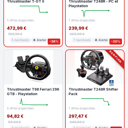
Thrustmaster T-GT II
Thrustmaster T248R - PC et
Playstation
5 offres disponibles
7 offres disponibles
472,99 €
239,99 €
799,95 €
299,99 €
5 marchands
🔔 Alerter
7 marchands
🔔 Alerter
-38%
-20%
BON PLAN
Thrustmaster T98 Ferrari 296
Thrustmaster T248R Shifter
GTB - Playstation
Pack
6 offres disponibles
7 offres disponibles
94,82 €
297,47 €
99,99 €
349,99 €
6 marchands
🔔 Alerter
7 marchands
🔔 Alerter