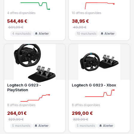
4 offres disponibles
10 offres disponibles
544,46 €
38,95 €
601,99 €
49,99 €
4 marchands
🔔 Alerter
10 marchands
🔔 Alerter
Logitech G G923 -
Logitech G G923 - Xbox
PlayStation
8 offres disponibles
8 offres disponibles
264,01 €
299,00 €
329,99 €
329,99 €
5 marchands
🔔 Alerter
5 marchands
🔔 Alerter