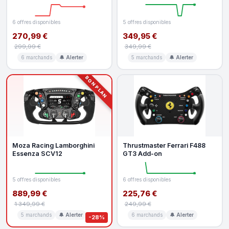
6 offres disponibles
5 offres disponibles
270,99 €
349,95 €
299,99 €
349,99 €
6 marchands
🔔 Alerter
5 marchands
🔔 Alerter
BON PLAN
Moza Racing Lamborghini
Thrustmaster Ferrari F488
Essenza SCV12
GT3 Add-on
5 offres disponibles
6 offres disponibles
889,99 €
225,76 €
1 349,99 €
249,99 €
5 marchands
🔔 Alerter
6 marchands
🔔 Alerter
-28%