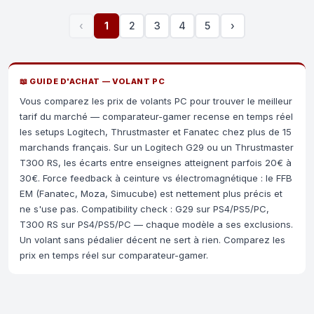
‹
1
2
3
4
5
›
📖 GUIDE D'ACHAT — VOLANT PC
Vous comparez les prix de volants PC pour trouver le meilleur
tarif du marché — comparateur-gamer recense en temps réel
les setups Logitech, Thrustmaster et Fanatec chez plus de 15
marchands français. Sur un Logitech G29 ou un Thrustmaster
T300 RS, les écarts entre enseignes atteignent parfois 20€ à
30€. Force feedback à ceinture vs électromagnétique : le FFB
EM (Fanatec, Moza, Simucube) est nettement plus précis et
ne s'use pas. Compatibility check : G29 sur PS4/PS5/PC,
T300 RS sur PS4/PS5/PC — chaque modèle a ses exclusions.
Un volant sans pédalier décent ne sert à rien. Comparez les
prix en temps réel sur comparateur-gamer.