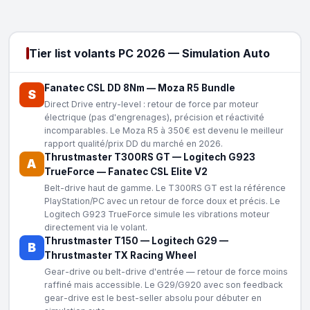
Tier list volants PC 2026 — Simulation Auto
Fanatec CSL DD 8Nm
—
Moza R5 Bundle
S
Direct Drive entry-level : retour de force par moteur
électrique (pas d'engrenages), précision et réactivité
incomparables. Le Moza R5 à 350€ est devenu le meilleur
rapport qualité/prix DD du marché en 2026.
Thrustmaster T300RS GT
—
Logitech G923
A
TrueForce
—
Fanatec CSL Elite V2
Belt-drive haut de gamme. Le T300RS GT est la référence
PlayStation/PC avec un retour de force doux et précis. Le
Logitech G923 TrueForce simule les vibrations moteur
directement via le volant.
Thrustmaster T150
—
Logitech G29
—
B
Thrustmaster TX Racing Wheel
Gear-drive ou belt-drive d'entrée — retour de force moins
raffiné mais accessible. Le G29/G920 avec son feedback
gear-drive est le best-seller absolu pour débuter en