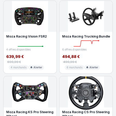
Moza Racing Vision FSR2
Moza Racing Trucking Bundle
4 offres disponibles
6 offres disponibles
639,99 €
494,88 €
699,99 €
499,99 €
4 marchands
🔔 Alerter
6 marchands
🔔 Alerter
Moza Racing KS Pro Steering
Moza Racing CS Pro Steering