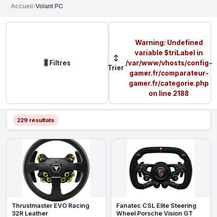
Accueil
›
Volant PC
Warning
: Undefined
variable $triLabel in
↕
🎚️ Filtres
/var/www/vhosts/config-
Trier
gamer.fr/comparateur-
gamer.fr/categorie.php
on line
2188
229 résultats
Thrustmaster EVO Racing
Fanatec CSL Elite Steering
32R Leather
Wheel Porsche Vision GT