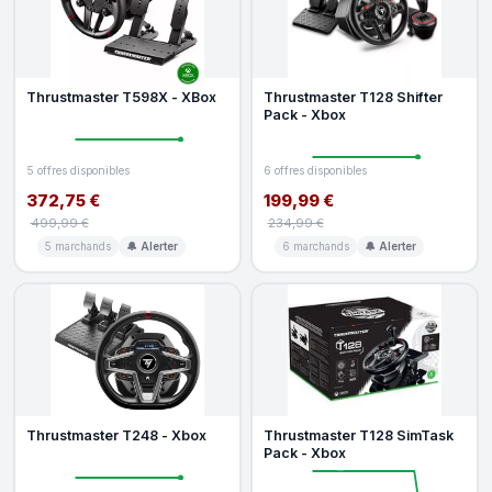
Thrustmaster T598X - XBox
Thrustmaster T128 Shifter
Pack - Xbox
5 offres disponibles
6 offres disponibles
372,75 €
199,99 €
499,99 €
234,99 €
5 marchands
🔔 Alerter
6 marchands
🔔 Alerter
Thrustmaster T248 - Xbox
Thrustmaster T128 SimTask
Pack - Xbox