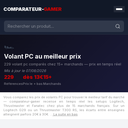
COMPARATEUR-
GAMER
🏎️
Volant PC au meilleur prix
229 volant pc comparés chez 15+ marchands — prix en temps réel
Mis à jour le 07/08/2026
229
dès 13€
15+
Références
Prix le + bas
Marchands
Vous comparez les prix de volants PC pour trouver le meilleur tarif du marché
— comparateur-gamer recense en temps réel les setups Logitech,
Thrustmaster et Fanatec chez plus de 15 marchands français. Sur un
Logitech G29 ou un Thrustmaster T300 RS, les écarts entre enseignes
atteignent parfois 20€ à 30€.
…
La suite en bas