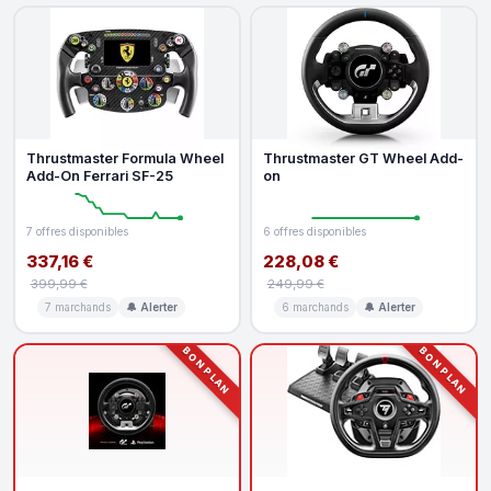
Thrustmaster Formula Wheel
Thrustmaster GT Wheel Add-
Add-On Ferrari SF-25
on
7 offres disponibles
6 offres disponibles
337,16 €
228,08 €
399,99 €
249,99 €
7 marchands
🔔 Alerter
6 marchands
🔔 Alerter
BON PLAN
BON PLAN