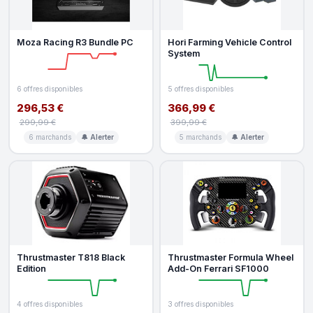
Moza Racing R3 Bundle PC
Hori Farming Vehicle Control
System
6 offres disponibles
5 offres disponibles
296,53 €
366,99 €
299,99 €
399,99 €
6 marchands
🔔 Alerter
5 marchands
🔔 Alerter
Thrustmaster T818 Black
Thrustmaster Formula Wheel
Edition
Add-On Ferrari SF1000
4 offres disponibles
3 offres disponibles