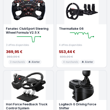
Fanatec ClubSport Steering
Thermaltake G6
Wheel Formula V2.5 X
3 offres disponibles
4 offres disponibles
369,95 €
553,44 €
369,99 €
699,99 €
3 marchands
🔔 Alerter
4 marchands
🔔 Alerter
Hori Force Feedback Truck
Logitech G Driving Force
Control System
Shifter