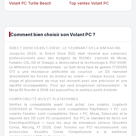
Volant PC Turtle Beach
Top ventes Volant PC
Comment bien choisir son Volant PC ?
DIRECT DRIVE VS BELT-DRIVE : LE TOURNANT DE LA SIM RACING
Jusqu'en 2020, le Direct Drive (DD) était réservé aux simracers
professionnels avec des budgets de 1500€+. L'arrivée de Moza,
Fanatec CSL DD et Simagic a démocratisé la technologie à 350-500€.
La différence est fondamentale : un belt-drive haut de gamme (T300RS
GT) a une résistance artificielle via courroie ; un DD transmet
directement les forces du moteur au volant — chaque bosse, sous-
virage et glissement de roue est ressenti avec une précision et une
rapidité incomparables. Pour qui veut progresser sérieusement : le
Moza R5 Bundle à 350€ est aujourd'hui le meilleur point d'entrée.
COMPATIBILITÉ JEUX ET PLATEFORMES
Vérifiez la compatibilité avant tout achat. Les volants Logitech
G29/G920 et Thrustmaster sont compatibles PlayStation + PC. Les
volants Fanatec sont compatibles Xbox + PC. Moza, Simucube et la
majorité des DD sont PC uniquement. Sur PC, le standard de facto est
DirectInput/XInput — tous les jeux de simulation sérieux (Assetto
Corsa, iRacing, F1 2025, Gran Turismo sur PC) reconnaissent ces
protocoles. Assetto Corsa Competizione a la meilleure