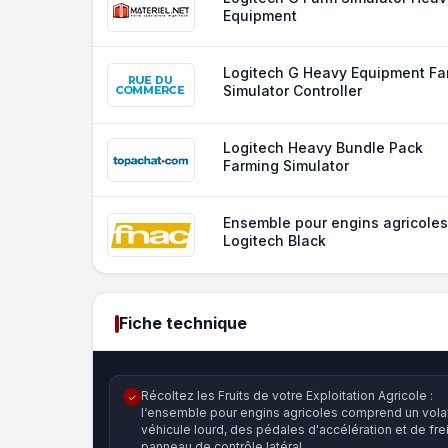
Equipment
Logitech G Heavy Equipment Fa
Simulator Controller
Logitech Heavy Bundle Pack
Farming Simulator
Ensemble pour engins agricoles
Logitech Black
Fiche technique
Récoltez les Fruits de votre Exploitation Agricole :
✓
l‘ensemble pour engins agricoles comprend un vola
véhicule lourd, des pédales d'accélération et de frei
panneau de contrôle latéral