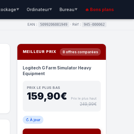
tockage
Ordinateur
Bureau
🔥 Bons plans
▼
▼
▼
EAN :
· Réf :
5099206081949
945-000062
MEILLEUR PRIX
8 offres comparées
Logitech G Farm Simulator Heavy
Equipment
PRIX LE PLUS BAS
159,90€
Prix le plus haut
249,99€
↻ À jour