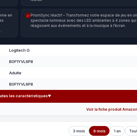
dôme en
PrismSync réactif – Transformez votre espace de jeu en un
✓
es
spectacle lumineux avec des LED ambiantes à 4 zones qui
réagissent aux événements et à la musique à l’écran.
.
Logitech G
B0F1YVL6P8
Adulte
B0F1YVL6P8
outes les caractéristiques
▼
Voir la fiche produit Amazo
3 mois
6 mois
1 an
Tou