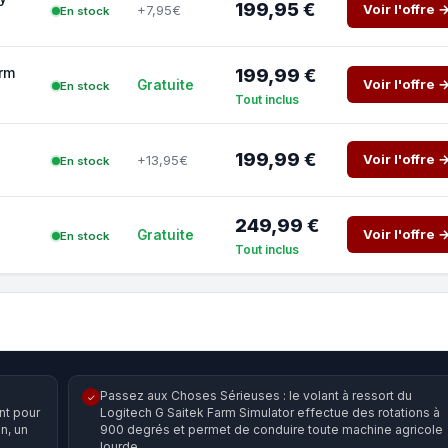
199,95 €
Voir l'offre 
+7,95€
En stock
rm
199,99 €
Voir l'offre 
Gratuite
En stock
Tout inclus
199,99 €
Voir l'offre 
+13,95€
En stock
249,99 €
Voir l'offre 
Gratuite
En stock
Tout inclus
Passez aux Choses Sérieuses : le volant à ressort du
✓
nt pour
Logitech G Saitek Farm Simulator effectue des rotations à
n, un
900 degrés et permet de conduire toute machine agricole
lourde