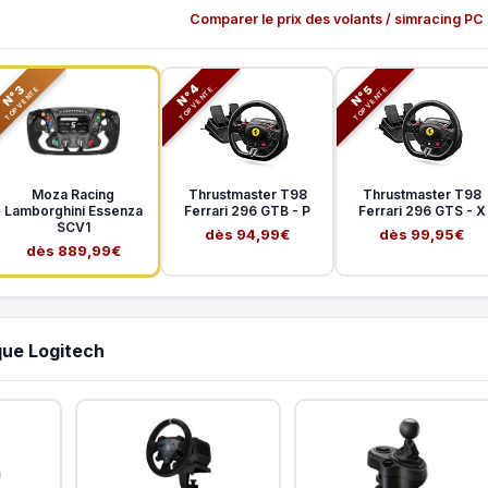
Comparer le prix des volants / simracing PC
N°3
N°5
N°4
TOP VENTE
TOP VENTE
TOP VENTE
Moza Racing
Thrustmaster T98
Thrustmaster T98
Lamborghini Essenza
Ferrari 296 GTB - P
Ferrari 296 GTS - X
SCV1
dès 94,99€
dès 99,95€
dès 889,99€
que Logitech