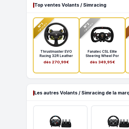
Top ventes Volants / Simracing
N°2
N°1
TOP VENTE
TOP VENTE
Thrustmaster EVO
Fanatec CSL Elite
Racing 32R Leather
Steering Wheel Por
dès 270,99€
dès 349,95€
Les autres Volants / Simracing de la mar