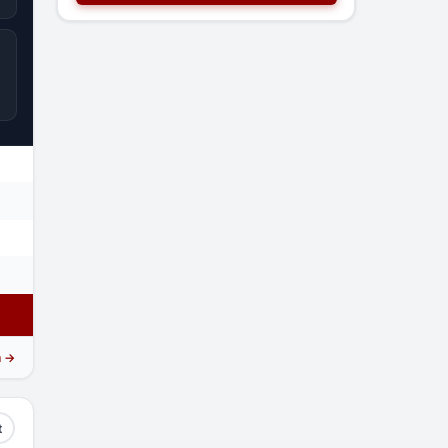
n →
t