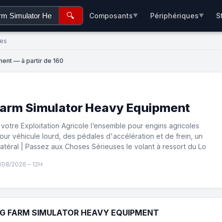
🔍
Composants
Périphériques
S
▼
▼
ées
ent — à partir de 160
Farm Simulator Heavy Equipment
 votre Exploitation Agricole l‘ensemble pour engins agricoles
ur véhicule lourd, des pédales d'accélération et de frein, un
atéral | Passez aux Choses Sérieuses le volant à ressort du Lo
/08/2026 – 12H
 G FARM SIMULATOR HEAVY EQUIPMENT