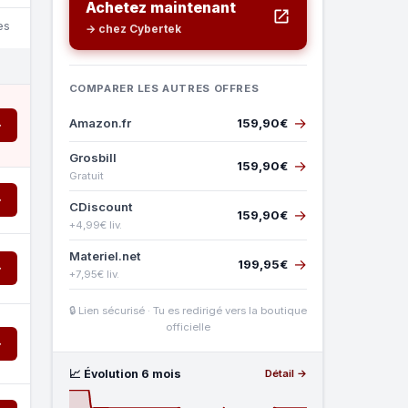
Achetez maintenant
es
→ chez Cybertek
COMPARER LES AUTRES OFFRES
→
Amazon.fr
159,90€
→
Grosbill
→
159,90€
Gratuit
→
CDiscount
→
159,90€
+4,99€ liv.
Materiel.net
→
199,95€
→
+7,95€ liv.
🔒 Lien sécurisé · Tu es redirigé vers la boutique
officielle
→
📈 Évolution 6 mois
Détail →