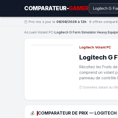
COMPARATEUR-
GAMER
🕐 Prix mis à jour le
08/08/2026 à 12h
· 8 offres compar
Accueil
›
Volant PC
›
Logitech G Farm Simulator Heavy Equipm
Logitech
·
Volant PC
Logitech G 
Récoltez les Fruits de
comprend un volant po
panneau de contrôle l
🕐 Données datant du 08
💰
COMPARATEUR DE PRIX — LOGITECH