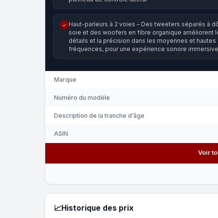
Haut-parleurs à 2 voies – Des tweeters séparés à 
✓
soie et des woofers en fibre organique améliorent l
détails et la précision dans les moyennes et hautes
fréquences, pour une expérience sonore immersive
Marque
Numéro du modèle
Description de la tranche d’âge
ASIN
Voir t
📈
Historique des prix