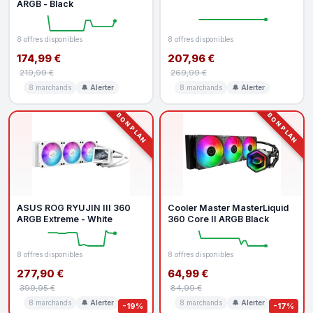
ARGB - Black
8 offres disponibles
8 offres disponibles
174,99 €
207,96 €
219,99 €
269,99 €
8 marchands
🔔 Alerter
8 marchands
🔔 Alerter
BON PLAN
BON PLAN
ASUS ROG RYUJIN III 360
Cooler Master MasterLiquid
ARGB Extreme - White
360 Core II ARGB Black
8 offres disponibles
8 offres disponibles
277,90 €
64,99 €
399,95 €
84,99 €
8 marchands
🔔 Alerter
8 marchands
🔔 Alerter
-19%
-17%