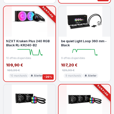
BON PLAN
NZXT Kraken Plus 240 RGB
be quiet Light Loop 360 mm -
Black RL-KR240-B2
Black
10 offres disponibles
9 offres disponibles
109,90 €
107,20 €
169,99 €
129,99 €
10 marchands
🔔 Alerter
9 marchands
🔔 Alerter
-26%
BON PLAN