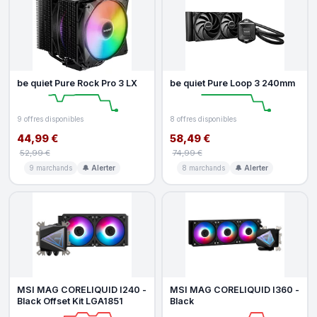
be quiet Pure Rock Pro 3 LX
be quiet Pure Loop 3 240mm
9 offres disponibles
8 offres disponibles
44,99 €
58,49 €
52,99 €
74,99 €
9 marchands
🔔 Alerter
8 marchands
🔔 Alerter
MSI MAG CORELIQUID I240 -
MSI MAG CORELIQUID I360 -
Black Offset Kit LGA1851
Black