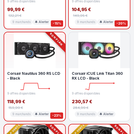
9 offres disponibles
9 offres disponibles
99,99 €
104,95 €
132,21 €
149,95 €
9 marchands
🔔 Alerter
9 marchands
🔔 Alerter
-15%
-20%
BON PLAN
Corsair Nautilus 360 RS LCD
Corsair iCUE Link Titan 360
- Black
RX LCD - Black
9 offres disponibles
9 offres disponibles
118,99 €
230,57 €
159,99 €
284,99 €
9 marchands
🔔 Alerter
9 marchands
🔔 Alerter
-23%
TOP VENTE
TOP VENTE
BON PLAN
BON PLAN