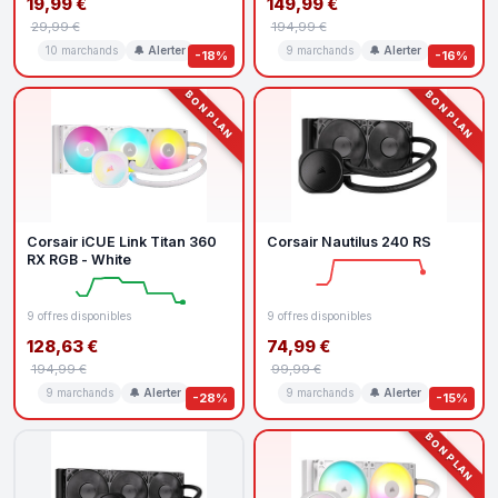
19,99 €
149,99 €
29,99 €
194,99 €
10 marchands
🔔 Alerter
9 marchands
🔔 Alerter
-18%
-16%
BON PLAN
BON PLAN
Corsair iCUE Link Titan 360
Corsair Nautilus 240 RS
RX RGB - White
9 offres disponibles
9 offres disponibles
128,63 €
74,99 €
194,99 €
99,99 €
9 marchands
🔔 Alerter
9 marchands
🔔 Alerter
-28%
-15%
BON PLAN