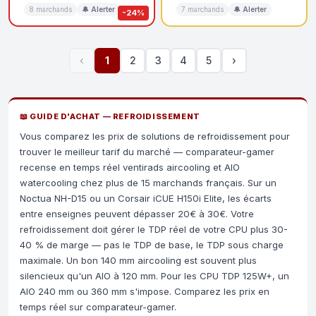
8 marchands
🔔 Alerter
7 marchands
🔔 Alerter
-24%
‹
1
2
3
4
5
›
📖 GUIDE D'ACHAT — REFROIDISSEMENT
Vous comparez les prix de solutions de refroidissement pour
trouver le meilleur tarif du marché — comparateur-gamer
recense en temps réel ventirads aircooling et AIO
watercooling chez plus de 15 marchands français. Sur un
Noctua NH-D15 ou un Corsair iCUE H150i Elite, les écarts
entre enseignes peuvent dépasser 20€ à 30€. Votre
refroidissement doit gérer le TDP réel de votre CPU plus 30-
40 % de marge — pas le TDP de base, le TDP sous charge
maximale. Un bon 140 mm aircooling est souvent plus
silencieux qu'un AIO à 120 mm. Pour les CPU TDP 125W+, un
AIO 240 mm ou 360 mm s'impose. Comparez les prix en
temps réel sur comparateur-gamer.