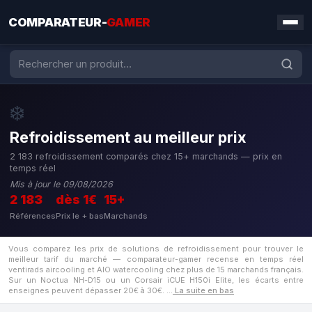
COMPARATEUR-
GAMER
❄️
Refroidissement au meilleur prix
2 183 refroidissement comparés chez 15+ marchands — prix en
temps réel
Mis à jour le 09/08/2026
2 183
dès 1€
15+
Références
Prix le + bas
Marchands
Vous comparez les prix de solutions de refroidissement pour trouver le
meilleur tarif du marché — comparateur-gamer recense en temps réel
ventirads aircooling et AIO watercooling chez plus de 15 marchands français.
Sur un Noctua NH-D15 ou un Corsair iCUE H150i Elite, les écarts entre
enseignes peuvent dépasser 20€ à 30€.
…
La suite en bas