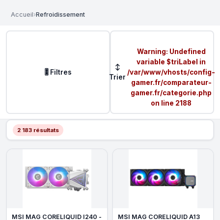
Accueil
›
Refroidissement
Warning
: Undefined
variable $triLabel in
↕
🎚️ Filtres
/var/www/vhosts/config-
Trier
gamer.fr/comparateur-
gamer.fr/categorie.php
on line
2188
2 183 résultats
MSI MAG CORELIQUID I240 -
MSI MAG CORELIQUID A13