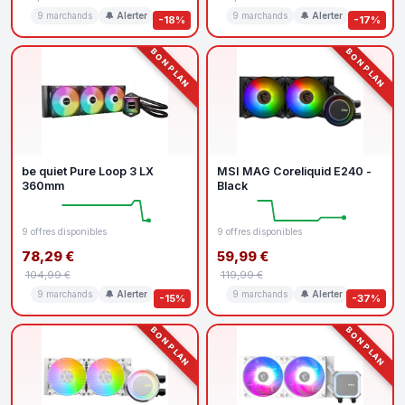
9 marchands
🔔 Alerter
9 marchands
🔔 Alerter
-18%
-17%
BON PLAN
BON PLAN
be quiet Pure Loop 3 LX
MSI MAG Coreliquid E240 -
360mm
Black
9 offres disponibles
9 offres disponibles
78,29 €
59,99 €
104,99 €
119,99 €
9 marchands
🔔 Alerter
9 marchands
🔔 Alerter
-15%
-37%
BON PLAN
BON PLAN