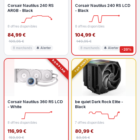
Corsair Nautilus 240 RS
Corsair Nautilus 240 RS LCD
ARGB - Black
- Black
8 offres disponibles
8 offres disponibles
84,99 €
104,99 €
109,95 €
149,95 €
8 marchands
🔔 Alerter
8 marchands
🔔 Alerter
-20%
TOP VENTE
BON PLAN
Corsair Nautilus 360 RS LCD
be quiet Dark Rock Elite -
- White
Black
8 offres disponibles
7 offres disponibles
116,99 €
80,99 €
159,99 €
89,95 €