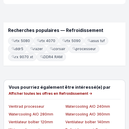
Recherches populaires — Refroidissement
🔍
rtx 5080
🔍
rtx 4070
🔍
rtx 5090
🔍
asus tuf
🔍
ddr5
🔍
razer
🔍
corsair
🔍
processeur
🔍
rx 9070 xt
🔍
DDR4 RAM
Vous pourriez également être intéressé(e) par
Afficher toutes les offres en Refroidissement →
Ventirad processeur
Watercooling AIO 240mm
Watercooling AIO 280mm
Watercooling AIO 360mm
Ventilateur boîtier 120mm
Ventilateur boîtier 140mm