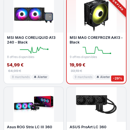
BON PLAN
MSI MAG CORELIQUID A13
MSI MAG COREFROZR AA13 -
240 - Black
Black
8 offres disponibles
9 offres disponibles
54,99 €
19,99 €
64,99 €
33,19 €
8 marchands
🔔 Alerter
9 marchands
🔔 Alerter
-29%
Asus ROG Strix LC III 360
ASUS ProArt LC 360