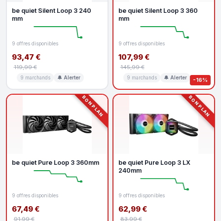
be quiet Silent Loop 3 240
be quiet Silent Loop 3 360
mm
mm
9 offres disponibles
9 offres disponibles
93,47 €
107,99 €
119,99 €
145,99 €
9 marchands
🔔 Alerter
9 marchands
🔔 Alerter
-16%
BON PLAN
BON PLAN
be quiet Pure Loop 3 360mm
be quiet Pure Loop 3 LX
240mm
9 offres disponibles
9 offres disponibles
67,49 €
62,99 €
91,99 €
83,99 €