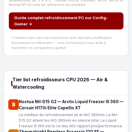
températures de 3 à 8°C. Thermal Grizzly Kryonaut, Arctic MX-6 et
Noctua NT-H2 sont les références accessibles.
Guide complet refroidissement PC sur Config-
Gamer →
ℹ️ Certains liens vers les marchands sont des liens d'affiliation.
Vous payez le même prix — une commission nous aide à
maintenir ce comparateur gratuit.
Tier list refroidisseurs CPU 2026 — Air &
Watercooling
Noctua NH-D15 G2
—
Arctic Liquid Freezer III 360
—
S
Corsair H170i Elite Capellix XT
Le meilleur du refroidissement air et AIO 360mm. Le NH-
D15 G2 atteint les AIO 280mm en silence total. Le Liquid
Freezer III 360 est le roi des AIO rapport prix/performance.
Thermalright Peerless Assassin 120 SE
—