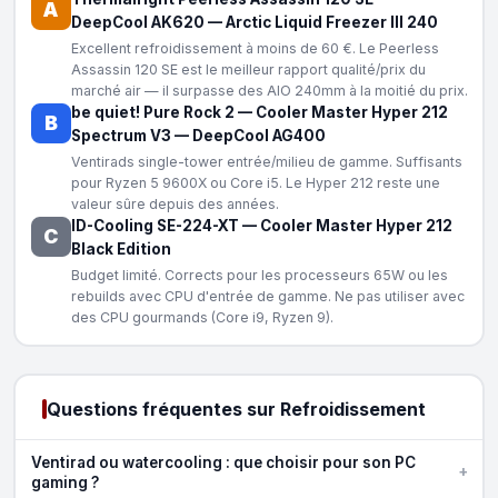
A
DeepCool AK620
—
Arctic Liquid Freezer III 240
Excellent refroidissement à moins de 60 €. Le Peerless
Assassin 120 SE est le meilleur rapport qualité/prix du
marché air — il surpasse des AIO 240mm à la moitié du prix.
be quiet! Pure Rock 2
—
Cooler Master Hyper 212
B
Spectrum V3
—
DeepCool AG400
Ventirads single-tower entrée/milieu de gamme. Suffisants
pour Ryzen 5 9600X ou Core i5. Le Hyper 212 reste une
valeur sûre depuis des années.
ID-Cooling SE-224-XT
—
Cooler Master Hyper 212
C
Black Edition
Budget limité. Corrects pour les processeurs 65W ou les
rebuilds avec CPU d'entrée de gamme. Ne pas utiliser avec
des CPU gourmands (Core i9, Ryzen 9).
Questions fréquentes sur Refroidissement
Ventirad ou watercooling : que choisir pour son PC
+
gaming ?