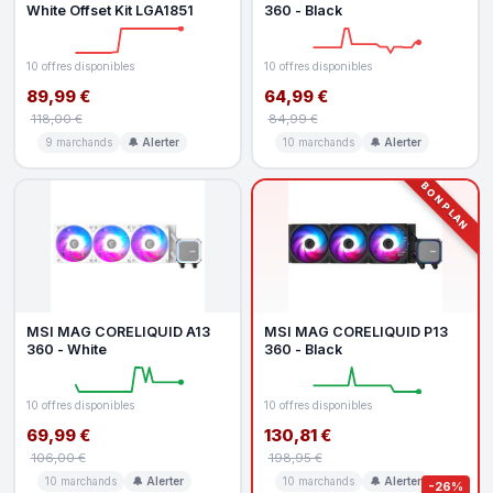
White Offset Kit LGA1851
360 - Black
10 offres disponibles
10 offres disponibles
89,99 €
64,99 €
118,00 €
84,99 €
9 marchands
🔔 Alerter
10 marchands
🔔 Alerter
BON PLAN
MSI MAG CORELIQUID A13
MSI MAG CORELIQUID P13
360 - White
360 - Black
10 offres disponibles
10 offres disponibles
69,99 €
130,81 €
106,00 €
198,95 €
10 marchands
🔔 Alerter
10 marchands
🔔 Alerter
-26%