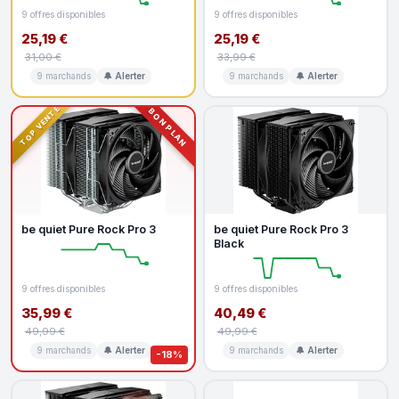
9 offres disponibles
9 offres disponibles
25,19 €
25,19 €
31,00 €
33,99 €
9 marchands
🔔 Alerter
9 marchands
🔔 Alerter
TOP VENTE
BON PLAN
be quiet Pure Rock Pro 3
be quiet Pure Rock Pro 3
Black
9 offres disponibles
9 offres disponibles
35,99 €
40,49 €
49,99 €
49,99 €
9 marchands
🔔 Alerter
9 marchands
🔔 Alerter
-18%