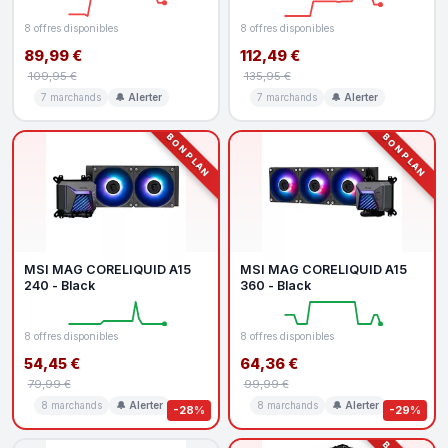
8 offres disponibles
8 offres disponibles
89,99 €
112,49 €
109,95 €
135,95 €
7 marchands
🔔 Alerter
7 marchands
🔔 Alerter
BON PLAN
BON PLAN
MSI MAG CORELIQUID A15
MSI MAG CORELIQUID A15
240 - Black
360 - Black
8 offres disponibles
8 offres disponibles
54,45 €
64,36 €
79,99 €
99,99 €
8 marchands
🔔 Alerter
8 marchands
🔔 Alerter
-28%
-29%