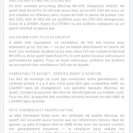
AIRCOOLING VS WATERCOOLING AIO
Un bon ventirad aircooling (Noctua NH-D15, DeepCool AK620, be
quiet! Dark Rock Pro 5) refroidit aussi bien qu'un AIO 240 mm pour un
prix similaire ou inférieur, sans risque de fuite ni panne de pompe. Les
AIO 240, 280 et 360 mm se justifient pour les CPU très énergivores
(Core i9 à 200W+, Ryzen 9 à 170W+) ou les boîtiers compacts où un
grand ventirad ne passe pas.
LES 140 MM SONT PLUS SILENCIEUX
À débit d'air équivalent, un ventilateur de 140 mm tourne plus
lentement qu'un 120 mm — ce qui se traduit directement en moins de
bruit. Les ventirads doubles tours avec deux 140 mm comme le Noctua
NH-D15 ou le be quiet! Dark Rock Pro 5 sont parmi les plus silencieux à
performances égales. Pour un build silencieux, préférez les boîtiers
qui acceptent des ventilateurs 140 mm en façade.
COMPATIBILITÉ SOCKET : VÉRIFIEZ AVANT D'ACHETER
Les kits de montage ne sont pas universels entre générations. Un
ventirad acheté il y a 5 ans n'est peut-être pas compatible AM5 ou
LGA1851 sans kit d'adaptation. Les grandes marques (Noctua, be
quiet!, Corsair) proposent des kits de rétrofit gratuits ou à faible coût.
Pour les AIO, la majorité des modèles récents incluent les kits AM5 et
LGA1851 dans la boîte.
PÂTE THERMIQUE ET RÉAPPLICATION
La pâte thermique livrée avec les ventirads de qualité (Noctua, be
quiet!) est souvent aussi bonne que les références tierces haut de
gamme. La pâte d'origine Intel et AMD livrée avec les boxed coolers
est généralement moyenne — la remplacer peut réduire les