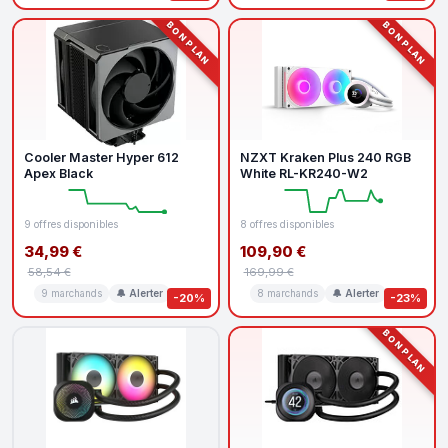
BON PLAN
BON PLAN
Cooler Master Hyper 612
NZXT Kraken Plus 240 RGB
Apex Black
White RL-KR240-W2
9 offres disponibles
8 offres disponibles
34,99 €
109,90 €
58,54 €
169,99 €
9 marchands
🔔 Alerter
8 marchands
🔔 Alerter
-20%
-23%
BON PLAN