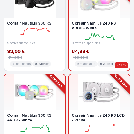
Corsair Nautilus 360 RS
Corsair Nautilus 240 RS
ARGB - White
9 offres disponibles
9 offres disponibles
93,99 €
84,99 €
114,95 €
109,99 €
9 marchands
🔔 Alerter
9 marchands
🔔 Alerter
-16%
BON PLAN
BON PLAN
Corsair Nautilus 360 RS
Corsair Nautilus 240 RS LCD
ARGB - White
- White