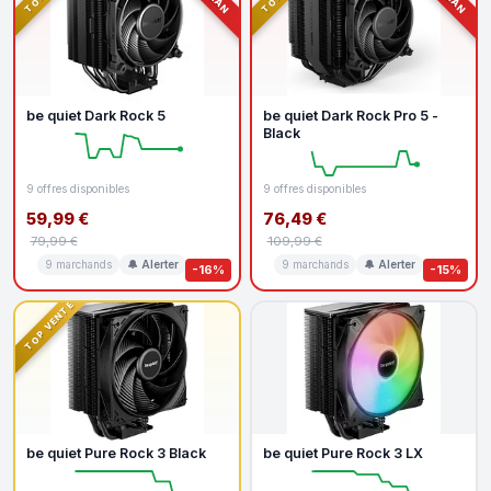
be quiet Dark Rock 5
be quiet Dark Rock Pro 5 -
Black
9 offres disponibles
9 offres disponibles
59,99 €
76,49 €
79,99 €
109,99 €
9 marchands
🔔 Alerter
9 marchands
🔔 Alerter
-16%
-15%
TOP VENTE
be quiet Pure Rock 3 Black
be quiet Pure Rock 3 LX