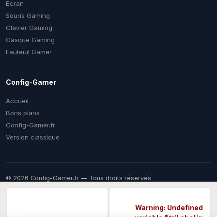
Ecran
Souris Gaming
Clavier Gaming
Casque Gaming
Fauteuil Gamer
Config-Gamer
Accueil
Bons plans
Config-Gamer.fr
Version classique
© 2026 Config-Gamer.fr — Tous droits réservés
Prix mis à jour régulièrement. Certains liens sont des liens
d'affiliation — vous payez le même prix chez le marchand, une
commission nous aide à financer ce comparateur gratuit.
Warning
: Undefined