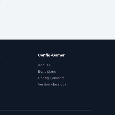
s
Config-Gamer
Accueil
Bons plans
Config-Gamer.fr
g
Version classique