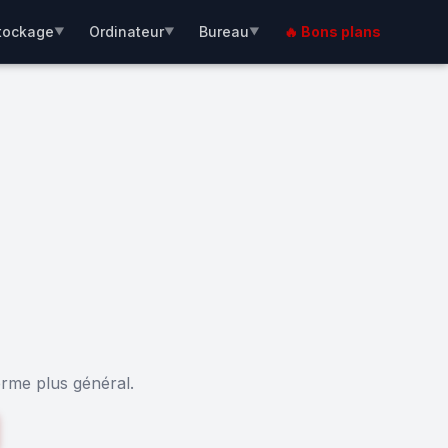
tockage
Ordinateur
Bureau
🔥 Bons plans
▼
▼
▼
erme plus général.