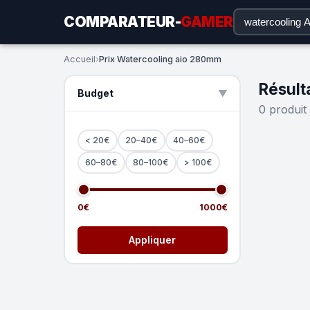
COMPARATEUR-
GAMER
Accueil
›
Prix Watercooling aio 280mm
Résult
Budget
▲
0 produit
< 20€
20–40€
40–60€
60–80€
80–100€
> 100€
0€
1000€
Appliquer