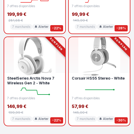
7 offres disponibles
7 offres disponibles
199,99 €
99,99 €
281,68 €
149,99 €
7 marchands
🔔 Alerter
7 marchands
🔔 Alerter
-22%
-28%
BON PLAN
BON PLAN
SteelSeries Arctis Nova 7
Corsair HS55 Stereo - White
Wireless Gen 2 - White
7 offres disponibles
7 offres disponibles
146,99 €
57,99 €
199,99 €
145,00 €
7 marchands
🔔 Alerter
7 marchands
🔔 Alerter
-22%
-30%