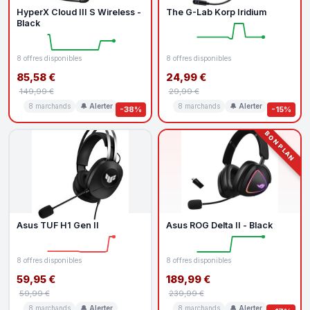
HyperX Cloud III S Wireless -
The G-Lab Korp Iridium
Black
8 offres disponibles
8 offres disponibles
85,58 €
24,99 €
149,99 €
29,99 €
8 marchands
🔔 Alerter
8 marchands
🔔 Alerter
-38%
-15%
BON PLAN
Asus TUF H1 Gen II
Asus ROG Delta II - Black
8 offres disponibles
8 offres disponibles
59,95 €
189,99 €
59,99 €
239,99 €
8 marchands
🔔 Alerter
8 marchands
🔔 Alerter