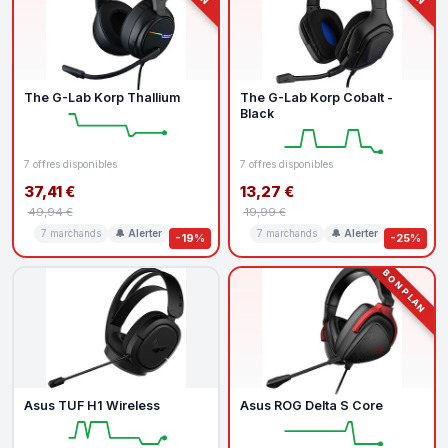
The G-Lab Korp Thallium
The G-Lab Korp Cobalt -
Black
7 offres disponibles
7 offres disponibles
37,41 €
13,27 €
49,94 €
19,99 €
7 marchands
🔔 Alerter
7 marchands
🔔 Alerter
-19%
-25%
BON PLAN
Asus TUF H1 Wireless
Asus ROG Delta S Core