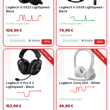
Logitech G G522 Lightspeed -
Logitech G G535 Lightspeed -
Black
Black
8 offres disponibles
8 offres disponibles
108,99 €
79,99 €
159,99 €
129,99 €
8 marchands
🔔 Alerter
8 marchands
🔔 Alerter
-17%
-25%
BON PLAN
BON PLAN
Logitech G Pro X 2
Logitech Zone 300 - White
Lightspeed - Black
8 offres disponibles
8 offres disponibles
153,99 €
49,99 €