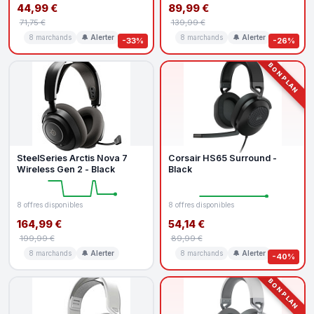
44,99 €
89,99 €
71,75 €
139,99 €
8 marchands
🔔 Alerter
8 marchands
🔔 Alerter
-33%
-26%
BON PLAN
SteelSeries Arctis Nova 7
Corsair HS65 Surround -
Wireless Gen 2 - Black
Black
8 offres disponibles
8 offres disponibles
164,99 €
54,14 €
199,99 €
89,99 €
8 marchands
🔔 Alerter
8 marchands
🔔 Alerter
-40%
BON PLAN