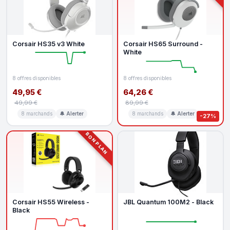
Corsair HS35 v3 White
Corsair HS65 Surround -
White
8 offres disponibles
8 offres disponibles
49,95 €
64,26 €
49,99 €
89,99 €
8 marchands
🔔 Alerter
8 marchands
🔔 Alerter
-27%
BON PLAN
Corsair HS55 Wireless -
JBL Quantum 100M2 - Black
Black