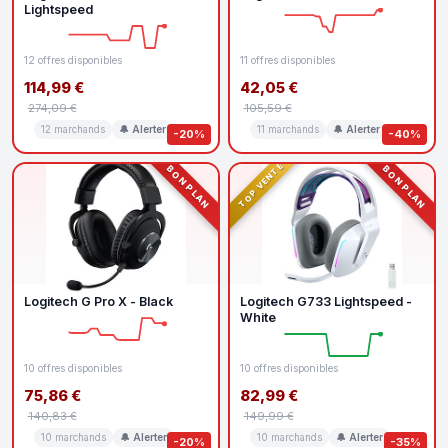
Lightspeed
12 offres disponibles
11 offres disponibles
114,99 €
42,05 €
274,09 €
105,59 €
12 marchands
🔔 Alerter
11 marchands
🔔 Alerter
-20%
-40%
TOP VENTE
BON PLAN
BON PLAN
Logitech G Pro X - Black
Logitech G733 Lightspeed -
White
10 offres disponibles
10 offres disponibles
75,86 €
82,99 €
140,83 €
149,99 €
10 marchands
🔔 Alerter
10 marchands
🔔 Alerter
-20%
-35%