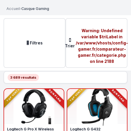
Accueil
›
Casque Gaming
Warning
: Undefined
variable $triLabel in
↕
🎚️ Filtres
/var/www/vhosts/config-
Trier
gamer.fr/comparateur-
gamer.fr/categorie.php
on line
2188
3 689 résultats
TOP VENTE
TOP VENTE
BON PLAN
BON PLAN
Logitech G Pro X Wireless
Logitech G G432