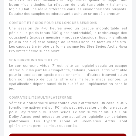
boom mics articulés. La réjection de bruit (cardioïde + traitement
logiciel) fait une réelle différence dans les environnements bruyants.
Écoutez des samples de micro avant d'acheter un modèle premium.
CONFORT ET POIDS POUR LES LONGUES SESSIONS
Une session de 4-6 heures avec un casque inconfortable est
pénible. Le poids (sous 300 g est confortable), le rembourrage des
coussinets (mousse mémoire > mousse classique, tissu > similicuir
pour la chaleur) et le serrage de l'arceau sont les facteurs décisifs.
Les casques à mémoire de forme comme les SteelSeries Arctis Nova
Pro ont fait école sur ce point.
SON SURROUND VIRTUEL 7.1
Le son surround virtuel 7.1 est traité par logiciel depuis un casque
stéréo. Sur les jeux FPS compétitifs, certains joueurs le trouvent utile
pour la localisation spatiale des ennemis — d'autres trouvent qu'un
bon son stéréo de qualité offre une meilleure image sonore. La
spatialisation dépend aussi de la qualité de l'implémentation dans le
jeu.
COMPATIBILITÉ MULTIPLATEFORME
Vérifiez la compatibilité avec toutes vos plateformes. Un casque USB
fonctionne nativement sur PC mais peut nécessiter un dongle adapté
pour PlayStation 5 ou Xbox Series. Le son surround via DTS:X ou
Dolby Atmos peut nécessiter une activation logicielle sur certaines
plateformes. Les HyperX Cloud et SteelSeries Arctis sont
généralement parmi les mieux supportés.