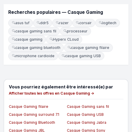
Recherches populaires — Casque Gaming
🔍
asus tuf
🔍
ddr5
🔍
razer
🔍
corsair
🔍
logitech
🔍
casque gaming sans fil
🔍
processeur
🔍
casque gaming
🔍
Hyperx CLoud
🔍
casque gaming bluetooth
🔍
casque gaming filaire
🔍
microphone cardioide
🔍
casque gaming USB
Vous pourriez également être intéressé(e) par
Afficher toutes les offres en Casque Gaming →
Casque Gaming filaire
Casque Gaming sans fil
Casque Gaming surround 7.1
Casque Gaming USB
Casque Gaming Bluetooth
Casque Gaming Jabra
Casque Gaming JBL
Casque Gaming Sony