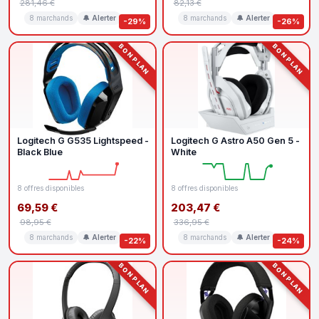
281,46 €
82,13 €
8 marchands
🔔 Alerter
8 marchands
🔔 Alerter
-29%
-26%
BON PLAN
BON PLAN
Logitech G G535 Lightspeed -
Logitech G Astro A50 Gen 5 -
Black Blue
White
8 offres disponibles
8 offres disponibles
69,59 €
203,47 €
98,95 €
336,95 €
8 marchands
🔔 Alerter
8 marchands
🔔 Alerter
-22%
-24%
BON PLAN
BON PLAN