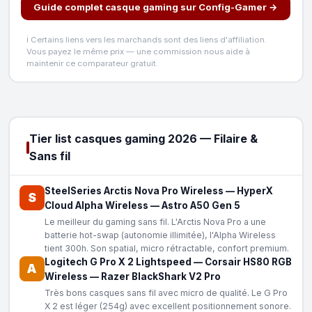
Guide complet casque gaming sur Config-Gamer →
ℹ️ Certains liens vers les marchands sont des liens d'affiliation.
Vous payez le même prix — une commission nous aide à
maintenir ce comparateur gratuit.
Tier list casques gaming 2026 — Filaire &
Sans fil
SteelSeries Arctis Nova Pro Wireless
—
HyperX
S
Cloud Alpha Wireless
—
Astro A50 Gen 5
Le meilleur du gaming sans fil. L'Arctis Nova Pro a une
batterie hot-swap (autonomie illimitée), l'Alpha Wireless
tient 300h. Son spatial, micro rétractable, confort premium.
Logitech G Pro X 2 Lightspeed
—
Corsair HS80 RGB
A
Wireless
—
Razer BlackShark V2 Pro
Très bons casques sans fil avec micro de qualité. Le G Pro
X 2 est léger (254g) avec excellent positionnement sonore.