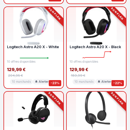
BON PLAN
BON PLAN
Logitech Astro A20 X - White
Logitech Astro A20 X - Black
10 offres disponibles
10 offres disponibles
129,99 €
129,99 €
204,95 €
189,99 €
10 marchands
🔔 Alerter
10 marchands
🔔 Alerter
-23%
-22%
BON PLAN
BON PLAN