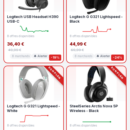
Logitech USB Headset H390
Logitech G G321 Lightspeed -
USB-C
Black
8 offres disponibles
8 offres disponibles
36,40 €
44,99 €
49,99 €
69,99 €
8 marchands
🔔 Alerter
8 marchands
🔔 Alerter
-19%
-24%
BON PLAN
BON PLAN
Logitech G G321 Lightspeed -
SteelSeries Arctis Nova 5P
White
Wireless - Black
8 offres disponibles
8 offres disponibles