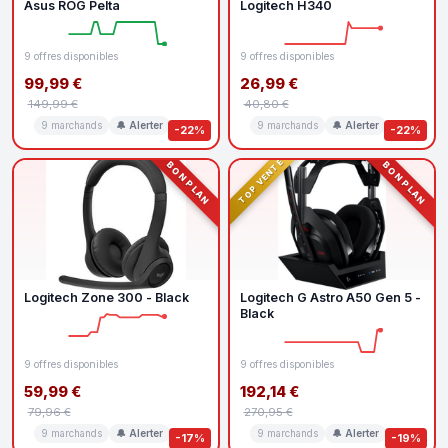
Asus ROG Pelta
Logitech H340
9 offres disponibles
9 offres disponibles
99,99 €
26,99 €
149,99 €
40,80 €
9 marchands
🔔 Alerter
9 marchands
🔔 Alerter
-22%
-22%
TOP VENTE
BON PLAN
BON PLAN
Logitech Zone 300 - Black
Logitech G Astro A50 Gen 5 -
Black
9 offres disponibles
9 offres disponibles
59,99 €
192,14 €
79,96 €
270,95 €
9 marchands
🔔 Alerter
9 marchands
🔔 Alerter
-17%
-19%