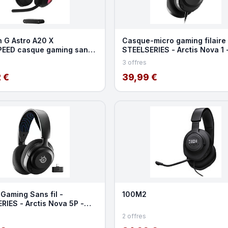
h G Astro A20 X
Casque-micro gaming filaire 
EED casque gaming sans
STEELSERIES - Arctis Nova 1 
Multiplateforme - Bl
3 offres
 €
39,99 €
Gaming Sans fil -
100M2
RIES - Arctis Nova 5P -
ClearCast 2.0 -
2 offres