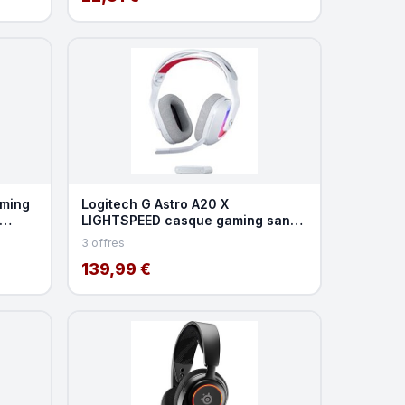
aming
Logitech G Astro A20 X
LIGHTSPEED casque gaming sans
fil
3 offres
139,99 €