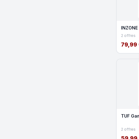
INZONE
2 offres
79,99 
TUF Gam
2 offres
59,99