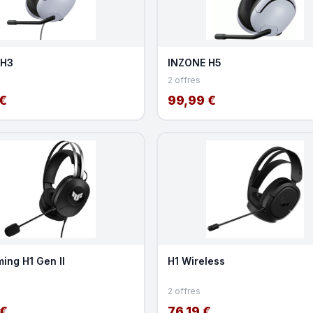
 H3
INZONE H5
2 offres
€
99,99 €
ing H1 Gen II
H1 Wireless
2 offres
 €
76,19 €