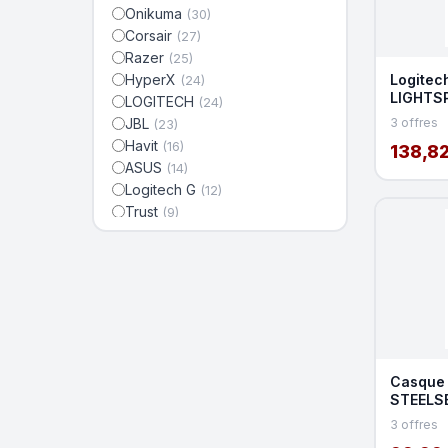
Onikuma
(30)
Corsair
(27)
Razer
(25)
HyperX
Logitec
(24)
LIGHTSP
LOGITECH
(24)
fil
JBL
3 offres
(23)
Havit
(16)
138,82
ASUS
(14)
Logitech G
(12)
Trust
(9)
THE G-LAB
(8)
Beyerdynamic
(7)
Casque 
STEELSE
Black - 
3 offres