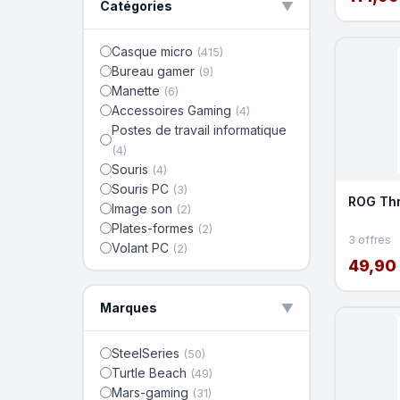
Catégories
▲
Casque micro
(415)
Bureau gamer
(9)
Manette
(6)
Accessoires Gaming
(4)
Postes de travail informatique
(4)
Souris
(4)
Souris PC
(3)
ROG Thr
Image son
(2)
Plates-formes
(2)
3 offres
Volant PC
(2)
49,90
Marques
▲
SteelSeries
(50)
Turtle Beach
(49)
Mars-gaming
(31)