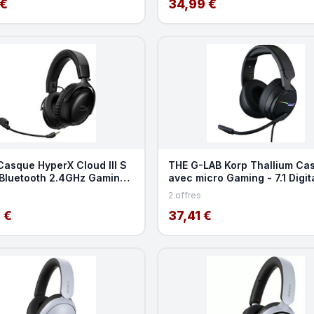
 €
34,99 €
Casque HyperX Cloud III S
THE G-LAB Korp Thallium Ca
l Bluetooth 2.4GHz Gaming
avec micro Gaming - 7.1 Digit
adphone
Sound - Compatibl
2 offres
 €
37,41 €