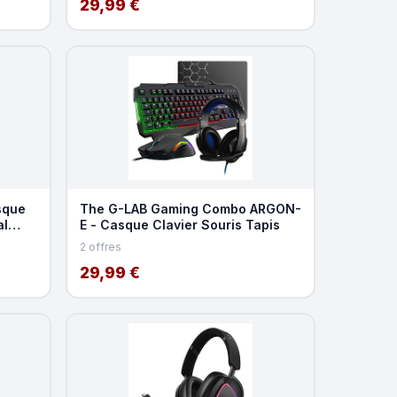
29,99 €
sque
The G-LAB Gaming Combo ARGON-
al
E - Casque Clavier Souris Tapis
2 offres
29,99 €