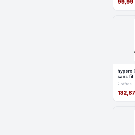
99,99
hyperx 
sans fi
DTS He
2 offres
132,87