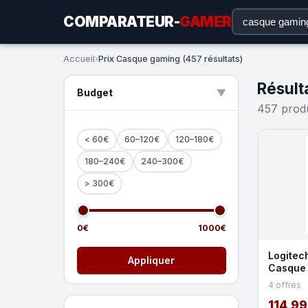
COMPARATEUR-
GAMER
Accueil
›
Prix Casque gaming (457 résultats)
Résult
Budget
▲
457 produ
< 60€
60–120€
120–180€
180–240€
240–300€
> 300€
0€
1000€
Logitec
Appliquer
Casque 
4 offres
114,99