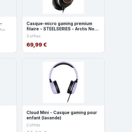
-
Casque-micro gaming premium
-
filaire - STEELSERIES - Arctis Nova
3 - RGB - Multip
3 offres
69,99 €
Cloud Mini - Casque gaming pour
enfant (lavande)
2 offres