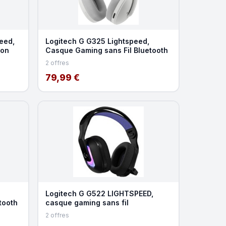
eed,
Logitech G G325 Lightspeed,
ion
Casque Gaming sans Fil Bluetooth
2 offres
79,99 €
Logitech G G522 LIGHTSPEED,
tooth
casque gaming sans fil
2 offres