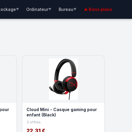
tockage
Ordinateur
Bureau
🔥 Bons plans
▼
▼
▼
pour
Cloud Mini - Casque gaming pour
enfant (Black)
3 offres
22,31 €