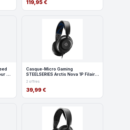
119,95 €
peed
Casque-Micro Gaming
our PC
STEELSERIES Arctis Nova 1P Filaire
Multiplateforme Black
2 offres
39,99 €