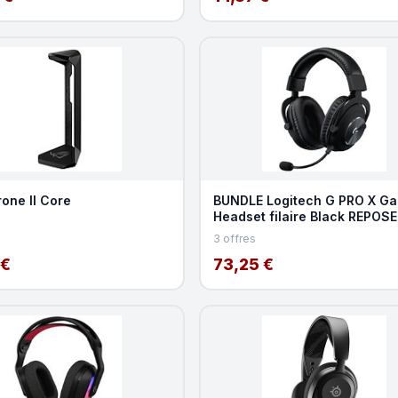
one II Core
BUNDLE Logitech G PRO X G
Headset filaire Black REPOSE
CASQUE
3 offres
 €
73,25 €