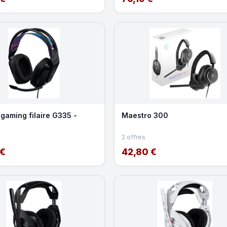
gaming filaire G335 -
Maestro 300
2 offres
 €
42,80 €