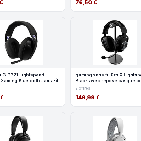
€
76,50 €
h G G321 Lightspeed,
gaming sans fil Pro X Lights
Gaming Bluetooth sans Fil
Black avec repose casque p
PS5 et PS4
2 offres
 €
149,99 €