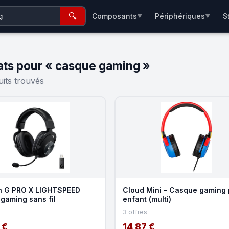
🔍
Composants
Périphériques
S
▼
▼
ats pour « casque gaming »
its trouvés
h G PRO X LIGHTSPEED
Cloud Mini - Casque gaming 
gaming sans fil
enfant (multi)
3 offres
 €
14,87 €