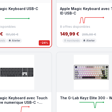
agic Keyboard USB-C
Apple Magic Keyboard avec 
ID USB-C
disponibles
8 offres disponibles
 €
149,99 €
151,00 €
205,00 €
ands
🔔 Alerter
8 marchands
🔔 Alerter
-24%
agic Keyboard avec Touch
The G-Lab Keyz Elite 300 - W
ave numerique USB-C -