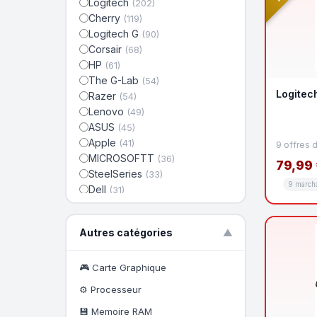
Logitech
(202)
Cherry
(119)
Logitech G
(90)
Corsair
(68)
HP
(61)
The G-Lab
(54)
Logitec
Razer
(54)
Lenovo
(49)
ASUS
(45)
Apple
(41)
9 offres 
MICROSOFTT
(36)
79,99 
SteelSeries
(33)
9 march
Dell
(31)
Hyperx
(31)
Trust
(24)
Autres catégories
▼
DUCKY CHANNEL
(24)
Microsoft
(23)
Designed by GG
🎮 Carte Graphique
(22)
Mobility Lab
(21)
⚙️ Processeur
Kensington
(21)
💾 Memoire RAM