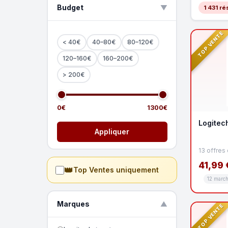
Budget
▲
1 431 ré
TOP VENTE
< 40€
40–80€
80–120€
120–160€
160–200€
> 200€
0€
1300€
Logitec
Appliquer
13 offres
41,99 
👑
Top Ventes uniquement
12 marc
Marques
▼
TOP VENTE