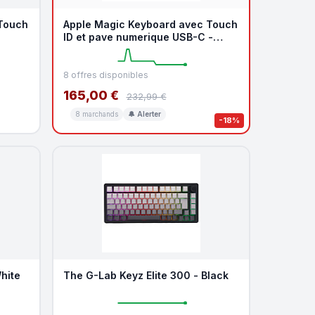
Touch
Apple Magic Keyboard avec Touch
ID et pave numerique USB-C -
White
8 offres disponibles
165,00 €
232,99 €
8 marchands
🔔 Alerter
-18%
hite
The G-Lab Keyz Elite 300 - Black