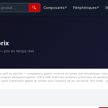
🔍
Composants
Périphériques
S
▼
▼
rix
— prix en temps réel
leur tarif du marché — comparateur-gamer recense en temps réel mécaniques, low-p
nseignes atteignent parfois 20€ à 40€.
Switches linéaires (silencieux et rapides)
s pavé numérique) gagne du terrain pour l'espace de jeu récupéré. Hot-swap : p