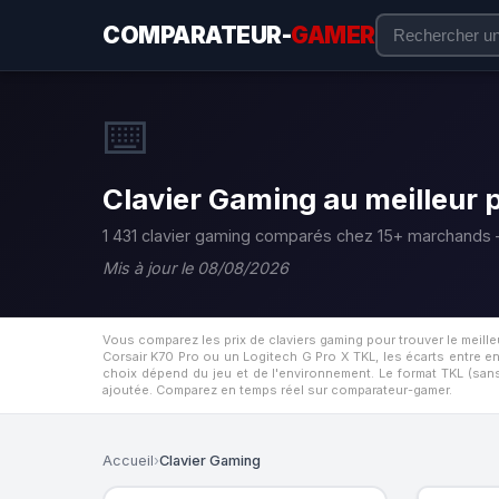
COMPARATEUR-
GAMER
⌨️
Clavier Gaming au meilleur p
1 431 clavier gaming comparés chez 15+ marchands 
Mis à jour le 08/08/2026
Vous comparez les prix de claviers gaming pour trouver le meil
Corsair K70 Pro ou un Logitech G Pro X TKL, les écarts entre e
choix dépend du jeu et de l'environnement. Le format TKL (san
ajoutée. Comparez en temps réel sur comparateur-gamer.
Accueil
›
Clavier Gaming