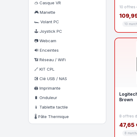
🥽 Casque VR
10 offres
🎮 Manette
109,99
🏎️ Volant PC
10 marc
🕹️ Joystick PC
📷 Webcam
🔊 Enceintes
📶 Réseau / WiFi
🔗 KIT CPL
💽 Clé USB / NAS
🖨️ Imprimante
Logitec
🔋 Onduleur
Brown
📱 Tablette tactile
8 offres 
🌡️ Pâte Thermique
47,65 
8 march