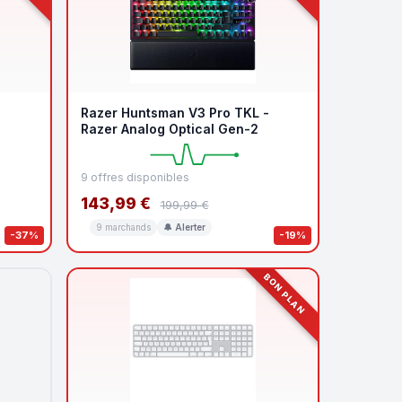
O
Razer Huntsman V3 Pro TKL -
Razer Analog Optical Gen-2
9 offres disponibles
143,99 €
199,99 €
9 marchands
🔔 Alerter
-37%
-19%
BON PLAN