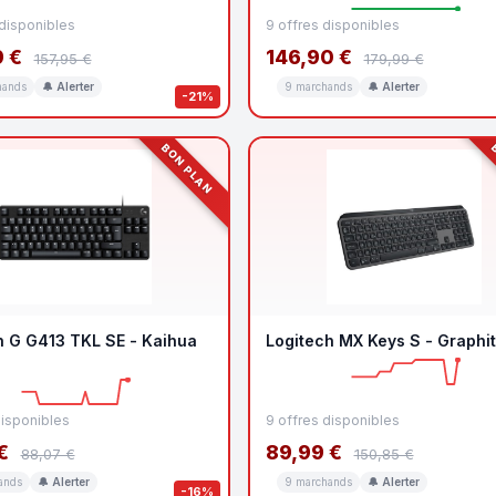
 disponibles
9 offres disponibles
 €
146,90 €
157,95 €
179,99 €
hands
🔔 Alerter
9 marchands
🔔 Alerter
-21%
BON PLAN
B
h G G413 TKL SE - Kaihua
Logitech MX Keys S - Graphi
disponibles
9 offres disponibles
€
89,99 €
88,07 €
150,85 €
ands
🔔 Alerter
9 marchands
🔔 Alerter
-16%