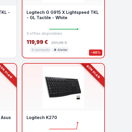
TKL -
Logitech G G915 X Lightspeed TKL
- GL Tactile - White
9 offres disponibles
119,99 €
251,48 €
9 marchands
🔔 Alerter
-40%
ON PLAN
BON PLAN
 Asus
Logitech K270