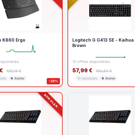
h K860 Ergo
Logitech G G413 SE - Kaihua
Brown
disponibles
10 offres disponibles
€
57,99 €
129,13 €
100,63 €
ands
🔔 Alerter
10 marchands
🔔 Alerter
-29%
BON PLAN