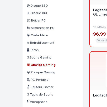
💿 Disque SSD
Logitec
📡 Disque Dur
GL Linea
📦 Boîtier PC
10 offres
🔌 Alimentation PC
96,99
🧠 Carte Mère
10 marc
❄️ Refroidissement
🖥️ Ecran
🖱️ Souris Gaming
⌨️ Clavier Gaming
🎧 Casque Gaming
💻 PC Portable
🪑 Fauteuil Gamer
🖱️ Tapis de Souris
Logitec
🎙️ Microphone