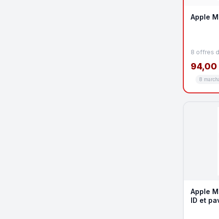
Apple M
8 offres 
94,00
8 march
Apple M
ID et p
Black