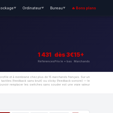
tockage
Ordinateur
Bureau
🔥 Bons plans
▼
▼
▼
1 431
dès 3€
15+
Références
Prix le + bas
Marchands
rofile et à membrane chez plus de 15 marchands français. Sur un
, tactiles (feedback sans bruit) ou clicky (feedback sonore) — le
ouvoir remplacer les switches sans souder est une vraie valeur