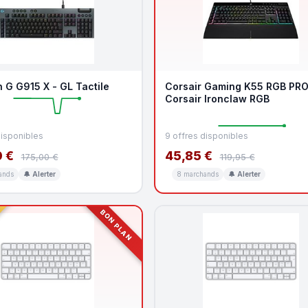
 G G915 X - GL Tactile
Corsair Gaming K55 RGB PR
Corsair Ironclaw RGB
disponibles
9 offres disponibles
 €
45,85 €
175,00 €
119,95 €
ands
🔔 Alerter
8 marchands
🔔 Alerter
BON PLAN