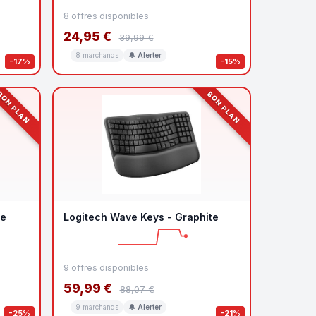
8 offres disponibles
24,95 €
39,99 €
8 marchands
🔔 Alerter
-17%
-15%
ON PLAN
BON PLAN
te
Logitech Wave Keys - Graphite
9 offres disponibles
59,99 €
88,07 €
9 marchands
🔔 Alerter
-25%
-21%