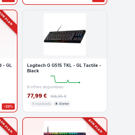
ON PLAN
d - GL
Logitech G G515 TKL - GL Tactile -
Black
8 offres disponibles
77,99 €
108,95 €
8 marchands
🔔 Alerter
-22%
ON PLAN
BON PLAN