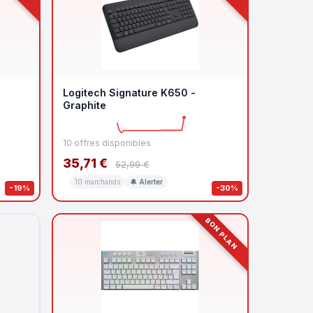
Logitech Signature K650 -
Graphite
10 offres disponibles
35,71 €
52,99 €
10 marchands
🔔 Alerter
-19%
-30%
BON PLAN