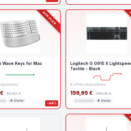
BON PLAN
B
h Wave Keys for Mac
Logitech G G915 X Lightspee
Tactile - Black
disponibles
9 offres disponibles
 €
159,95 €
82,87 €
289,16 €
ands
🔔 Alerter
9 marchands
🔔 Alerter
-44%
B