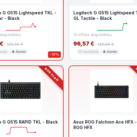
h G G515 Lightspeed TKL -
Logitech G G515 Lightspeed 
r - Black
GL Tactile - Black
 disponibles
10 offres disponibles
 €
96,57 €
129,90 €
129,99 €
hands
🔔 Alerter
10 marchands
🔔 Alerter
-17%
BON PLAN
B
h G G515 RAPID TKL - Black
Asus ROG Falchion Ace HFX -
ROG HFX