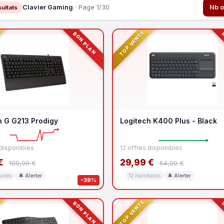
Clavier Gaming
· Page 1/30
Nb o
sultats
TOP VENTE
BON PLAN
B
h G G213 Prodigy
Logitech K400 Plus - Black
 disponibles
12 offres disponibles
€
29,99 €
109,99 €
54,00 €
hands
🔔 Alerter
12 marchands
🔔 Alerter
-39%
TOP VENTE
BON PLAN
B