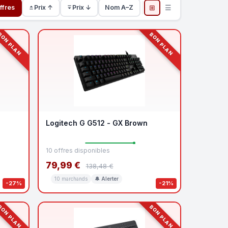
⊞
☰
ffres
Prix ↑
Prix ↓
Nom A–Z
ON PLAN
BON PLAN
Logitech G G512 - GX Brown
10 offres disponibles
79,99 €
138,48 €
10 marchands
🔔 Alerter
-27%
-21%
ON PLAN
BON PLAN