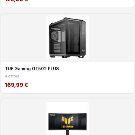
TUF Gaming GT502 PLUS
4 offres
169,99 €