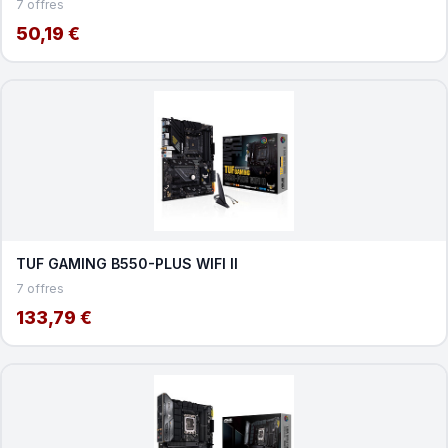
7 offres
50,19 €
TUF GAMING B550-PLUS WIFI II
7 offres
133,79 €