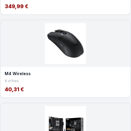
349,99 €
M4 Wireless
6 offres
40,31 €