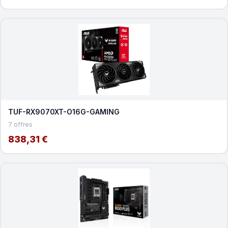
TUF-RX9070XT-O16G-GAMING
7 offres
838,31 €