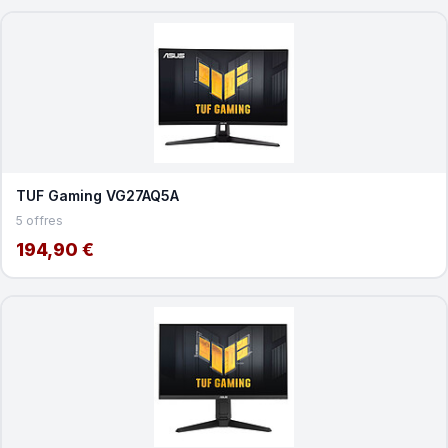
TUF Gaming VG27AQ5A
5 offres
194,90 €