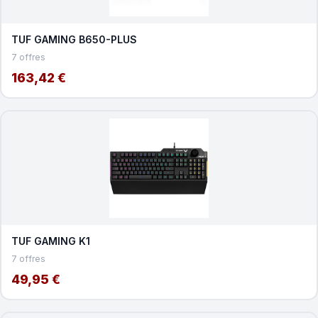
TUF GAMING B650-PLUS
7 offres
163,42 €
TUF GAMING K1
7 offres
49,95 €