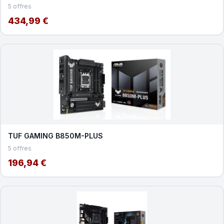
5 offres
434,99 €
TUF GAMING B850M-PLUS
5 offres
196,94 €