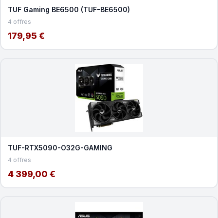
TUF Gaming BE6500 (TUF-BE6500)
4 offres
179,95 €
TUF-RTX5090-O32G-GAMING
4 offres
4 399,00 €