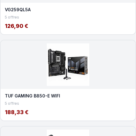
VG259QL5A
5 offres
126,90 €
TUF GAMING B850-E WIFI
5 offres
188,33 €