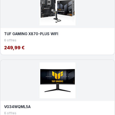
TUF GAMING X870-PLUS WIFI
6 offres
249,99 €
VG34WQML5A
6 offres