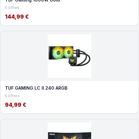
5 offres
144,99 €
TUF GAMING LC II 240 ARGB
5 offres
94,99 €