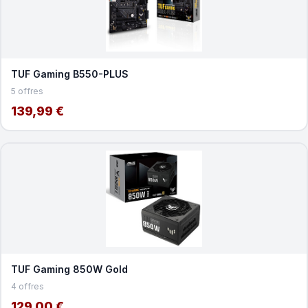
TUF Gaming B550-PLUS
5 offres
139,99 €
TUF Gaming 850W Gold
4 offres
129,00 €