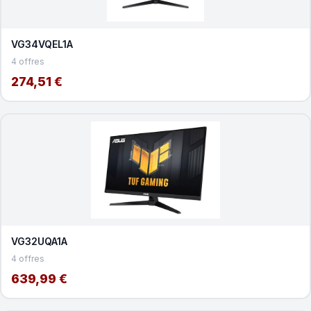
VG34VQEL1A
4 offres
274,51 €
VG32UQA1A
4 offres
639,99 €