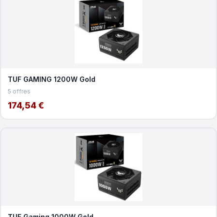
TUF GAMING 1200W Gold
5 offres
174,54 €
TUF Gaming 1000W Gold