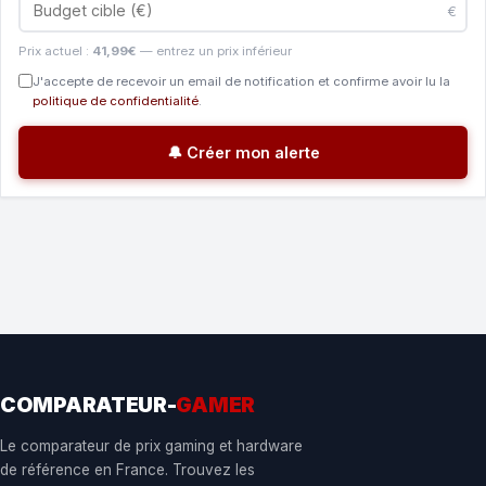
€
Prix actuel :
41,99€
— entrez un prix inférieur
J'accepte de recevoir un email de notification et confirme avoir lu la
politique de confidentialité
.
🔔 Créer mon alerte
COMPARATEUR-
GAMER
Le comparateur de prix gaming et hardware
de référence en France. Trouvez les