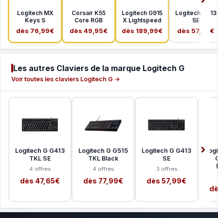
Logitech MX
Corsair K55
Logitech G915
Logitech G413
Keys S
Core RGB
X Lightspeed
SE
dès 76,99€
dès 49,95€
dès 189,99€
dès 57,99€
Les autres Claviers de la marque Logitech G
Voir toutes les claviers Logitech G →
Logitech G G413
Logitech G G515
Logitech G G413
Log
TKL SE
TKL Black
SE
4 offres
4 offres
3 offres
dès 47,65€
dès 77,99€
dès 57,99€
dè