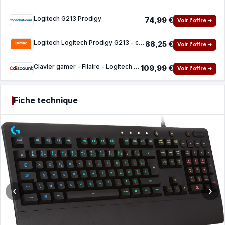
Logitech G213 Prodigy
74,99 €
Voir l'offre →
Logitech Logitech Prodigy G213 - clavier - Francais Peripherique d'entree
88,25 €
Voir l'offre →
Clavier gamer - Filaire - Logitech G - G213 Prodigy Souris gamer - Logitech G - G203
109,99 €
Voir l'offre →
Fiche technique
‹
›