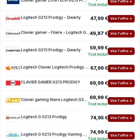
Clavier gamer LOGITECH G213 Prodigy
Voir l'offre →
Tout inclus
Logitech G213 Prodigy - Qwerty
47,99 €
Voir l'offre →
Clavier gamer - Filaire - Logitech G - G213 Prodigy - AZERTY - USB - Black
49,87 €
Voir l'offre →
59,99 €
Logitech G213 Prodigy - Qwerty
Voir l'offre →
Tout inclus
Logitech Clavier Logitech Prodigy G213 AZERTY Français RGB rétroéclairé complet
67,99 €
Voir l'offre →
CLAVIER GAMER G213 PRODIGY
69,99 €
Voir l'offre →
69,99 €
Clavier gaming filaire Logitech G213 Prodigy RGB Black
Voir l'offre →
Tout inclus
Logitech G G213 Prodigy
74,95 €
Voir l'offre →
74,99 €
Logitech G G213 Prodigy Gaming Keyboard
Voir l'offre →
Tout inclus