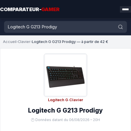
COMPARATEUR-
GAMER
Accueil
›
Clavier
›
Logitech G G213 Prodigy — à partir de 42 €
Logitech G
·
Clavier
Logitech G G213 Prodigy
🕐 Données datant du 06/08/2026 – 20H