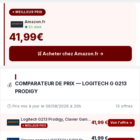
⭐ MEILLEUR PRIX
Amazon.fr
● En stock
41,99€
🛒 Acheter chez Amazon.fr →
COMPARATEUR DE PRIX — LOGITECH G G213
💰
PRODIGY
🕐 Prix mis à jour le 06/08/2026 à 20h
13 offres
Logitech G213 Prodigy, Clavier Gamer, Eclairage RGB LIGHTSYNC
41,99 €
Voir l'offre →
⭐ MEILLEUR PRIX
41,99 €