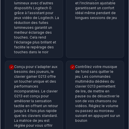
lumineux avec d'autres
et l'inclinaison ajustable
dispositifs Logitech G
garantissent un confort
grâce à l'assistant pour
idéal même pendant de
jeux vidéo de Logitech. La
longues sessions de jeu
réduction des fuites
lumineuses garantit un
meilleur éclairage des
touches. Cela rend
l'éclairage plus brillant et
facilite le repérage des
touches dans le noir
Conçu pour s'adapter aux
Contrôlez votre musique
✓
✓
besoins des joueurs, le
de fond sans quitter le
clavier gamer G213 offre
jeu. Les commandes
un toucher unique et des
multimédia dédiées du
performances
clavier G213 permettent
incomparables. Le clavier
de lire, de mettre en
G213 est conçu pour
pause ou de désactiver le
améliorer la sensation
son de vos chansons ou
tactile en offrant un retour
vidéos. Réglez le volume
jusqu'à 4 fois plus rapide
ou passez au morceau
que les claviers standard.
suivant en appuyant sur un
La matrice de jeu est
bouton
réglée pour vous offrir