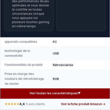
des performances de jeu
optimales et vous donner
le contrôle en toutes
circonstances lorsque
vous appuyez sur
plusieurs touches gaming
en même temps
appareils compatibles
PC
technologie de la
USB
connectivité
Fonctionnalités du produit
Rétroéclairée
Prise en charge des
couleurs de rétroéclairage
RVB
du clavier
Voir toutes les caractéristiques
▼
4,4
★★★★★
· 5 avis clients
Voir la fiche produit Amazon →