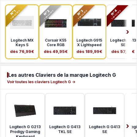
N°2
N°3
N°4
N°1
TOP VENTE
TOP VENTE
TOP VENTE
TOP VENTE
Logitech MX
Corsair K55
Logitech G915
Logitech G413
Keys S
Core RGB
X Lightspeed
SE
dès 76,99€
dès 49,95€
dès 189,99€
dès 57,99€
Les autres Claviers de la marque Logitech G
Voir toutes les claviers Logitech G →
Logitech G G213
Logitech G G413
Logitech G G413
Log
Prodigy Gaming
TKL SE
SE
T
Keyboard