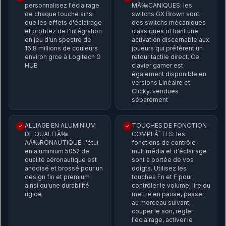
personnalisez l'éclairage
MÃ‰CANIQUES: les
de chaque touche ainsi
switchs GX Brown sont
que les effets d'éclairage
des switchs mécaniques
et profitez de l'intégration
classiques offrant une
en jeu d'un spectre de
activation discernable aux
16,8 millions de couleurs
joueurs qui préfèrent un
environ grce à Logitech G
retour tactile direct. Ce
HUB
clavier gamer est
également disponible en
versions Linéaire et
Clicky, vendues
séparément
ALLIAGE EN ALUMINIUM
TOUCHES DE FONCTION
✓
✓
DE QUALITÃ‰
COMPLÃˆTES: les
AÃ‰RONAUTIQUE: l'étui
fonctions de contrôle
en aluminium 5052 de
multimédia et d'éclairage
qualité aéronautique est
sont à portée de vos
anodisé et brossé pour un
doigts. Utilisez les
design fin et premium
touches Fn et F pour
ainsi qu'une durabilité
contrôler le volume, lire ou
rigide
mettre en pause, passer
au morceau suivant,
couper le son, régler
l'éclairage, activer le