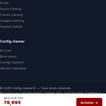
Ecran
Souris Gaming
Clavier Gaming
Casque Gaming
Fauteuil Gamer
Config-Gamer
Accueil
Bons plans
Config-Gamer.fr
Version classique
© 2026 Config-Gamer.fr — Tous droits réservés
Prix mis à jour régulièrement. Certains liens sont des liens d'affiliation —
vous payez le même prix chez le marchand, une commission nous aide
MEILLEUR PRIX
79,99€
à financer ce comparateur gratuit.
Acheter →