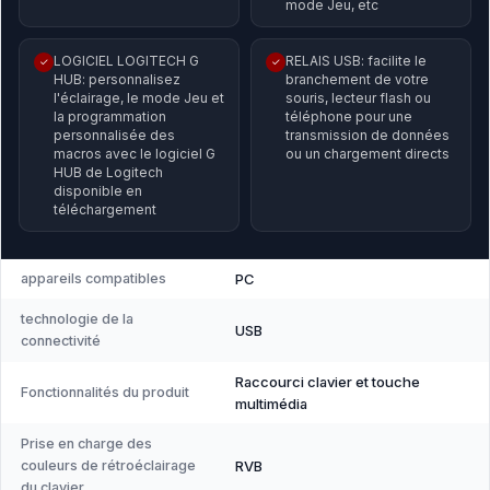
mode Jeu, etc
LOGICIEL LOGITECH G
RELAIS USB: facilite le
✓
✓
HUB: personnalisez
branchement de votre
l'éclairage, le mode Jeu et
souris, lecteur flash ou
la programmation
téléphone pour une
personnalisée des
transmission de données
macros avec le logiciel G
ou un chargement directs
HUB de Logitech
disponible en
téléchargement
appareils compatibles
PC
technologie de la
USB
connectivité
Raccourci clavier et touche
Fonctionnalités du produit
multimédia
Prise en charge des
couleurs de rétroéclairage
RVB
du clavier