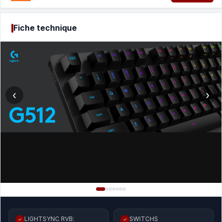
Fiche technique
‹
›
LIGHTSYNC RVB:
SWITCHS
✓
✓