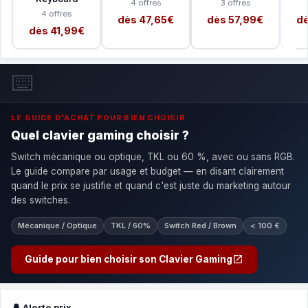
4 offres
3 offres
4 offres
dès 47,65€
dès 57,99€
dè
dès 41,99€
⌨️
LE GUIDE D'ACHAT POUR BIEN CHOISIR
Quel clavier gaming choisir ?
Switch mécanique ou optique, TKL ou 60 %, avec ou sans RGB.
Le guide compare par usage et budget — en disant clairement
quand le prix se justifie et quand c'est juste du marketing autour
des switches.
Mécanique / Optique
TKL / 60%
Switch Red / Brown
< 100 €
Guide pour bien choisir son Clavier Gaming
🔔 Alerte prix