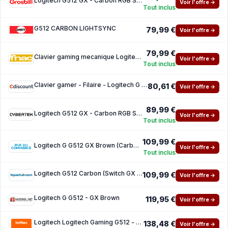
Logitech G512 GX - Carbon RGB Switch Marron Filaire
Voir l'offre →
Tout inclus
G512 CARBON LIGHTSYNC
79,99 €
Voir l'offre →
79,99 €
Clavier gaming mecanique Logitech G512 Carbon Lightsync RVB GX Brown Tactile
Voir l'offre →
Tout inclus
Clavier gamer - Filaire - Logitech G - G512 - GX Brown - AZERTY - Mecanique - Retroeclaire
80,61 €
Voir l'offre →
89,99 €
Logitech G512 GX - Carbon RGB Switch Marron Filaire
Voir l'offre →
Tout inclus
109,99 €
Logitech G G512 GX Brown (Carbon)
Voir l'offre →
Tout inclus
Logitech G512 Carbon (Switch GX Brown)
109,99 €
Voir l'offre →
Logitech G G512 - GX Brown
119,95 €
Voir l'offre →
Logitech Logitech Gaming G512 - clavier - AZERTY - Francais - carbone Peripherique d'entre
138,48 €
Voir l'offre →