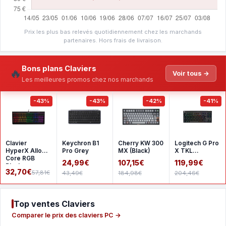
Prix les plus bas relevés quotidiennement chez les marchands
partenaires. Hors frais de livraison.
Bons plans Claviers
🔥
Voir tous →
Les meilleures promos chez nos marchands
-43%
-43%
-42%
-41%
Clavier
Keychron B1
Cherry KW 300
Logitech G Pro
HyperX Alloy
Pro Grey
MX (Black)
X TKL
Core RGB
Lightspeed -
24,99€
107,15€
119,99€
Black
GX Brown -
32,70€
57,81€
43,49€
184,98€
204,46€
Black
Top ventes Claviers
Comparer le prix des claviers PC →