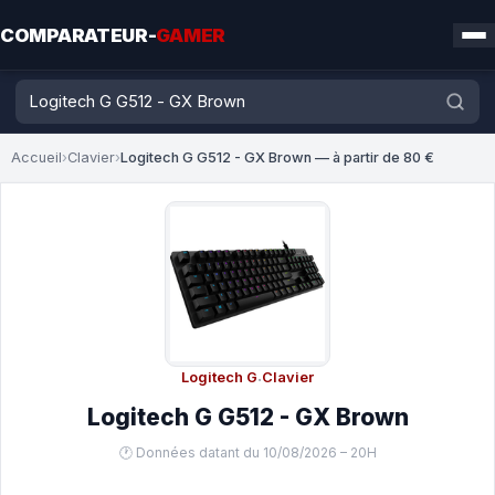
COMPARATEUR-
GAMER
Accueil
›
Clavier
›
Logitech G G512 - GX Brown — à partir de 80 €
Logitech G
·
Clavier
Logitech G G512 - GX Brown
🕐 Données datant du 10/08/2026 – 20H