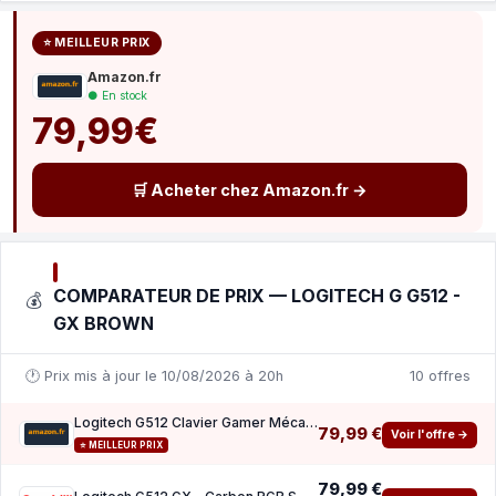
⭐ MEILLEUR PRIX
Amazon.fr
● En stock
79,99€
🛒 Acheter chez Amazon.fr →
COMPARATEUR DE PRIX — LOGITECH G G512 -
💰
GX BROWN
🕐 Prix mis à jour le 10/08/2026 à 20h
10 offres
Logitech G512 Clavier Gamer Mécanique
79,99 €
Voir l'offre →
⭐ MEILLEUR PRIX
79,99 €