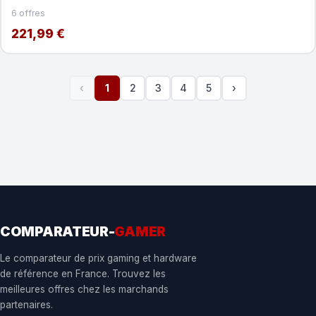
6 offres
221,99 €
‹
1
2
3
4
5
›
COMPARATEUR-
GAMER
Le comparateur de prix gaming et hardware
de référence en France. Trouvez les
meilleures offres chez les marchands
partenaires.