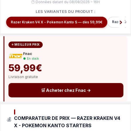
🕐 Données datant du 08/08/2026 – 16H
LES VARIANTES DU PRODUIT :
Razer Kra
Razer Kraken V4 X - Pokemon Kanto S — dès 59,99€
⭐ MEILLEUR PRIX
Fnac
● En stock
59,99€
Livraison gratuite
🛒 Acheter chez Fnac →
COMPARATEUR DE PRIX — RAZER KRAKEN V4
💰
X - POKEMON KANTO STARTERS