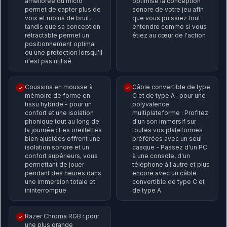
améliorée du micro
optimise la conception
permet de capter plus de
sonore de votre jeu afin
voix et moins de bruit,
que vous puissiez tout
tandis que sa conception
entendre comme si vous
rétractable permet un
étiez au cœur de l'action
positionnement optimal
ou une protection lorsqu'il
n'est pas utilisé
Coussins en mousse à
Câble convertible de type
✓
✓
mémoire de forme en
C et de type A : pour une
tissu hybride - pour un
polyvalence
confort et une isolation
multiplateforme : Profitez
phonique tout au long de
d'un son immersif sur
la journée : Les oreillettes
toutes vos plateformes
bien ajustées offrent une
préférées avec un seul
isolation sonore et un
casque - Passez d'un PC
confort supérieurs, vous
à une console, d'un
permettant de jouer
téléphone à l'autre et plus
pendant des heures dans
encore avec un câble
une immersion totale et
convertible de type C et
ininterrompue
de type A
Razer Chroma RGB : pour
✓
une plus grande