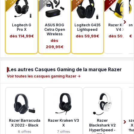
Logitech G
ASUS ROG
Logitech G435
Razer Kraken
Pro X
Cetra Open
Lightspeed
V4 X
Wireless
dès 114,99€
dès 59,99€
dès 59,99€
dès
209,95€
Les autres Casques Gaming de la marque Razer
Voir toutes les casques gaming Razer →
Razer Barracuda
Razer Kraken V3
Razer
Raze
X 2022 - Black
X
Blackshark V2
X
HyperSpeed -
Pha
8 offres
7 offres