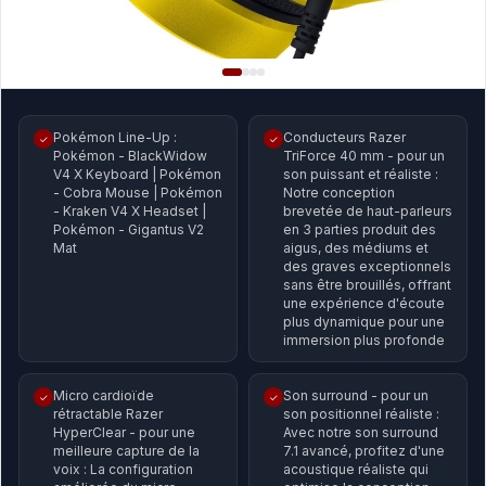
Pokémon Line-Up :
Conducteurs Razer
✓
✓
Pokémon - BlackWidow
TriForce 40 mm - pour un
V4 X Keyboard | Pokémon
son puissant et réaliste :
- Cobra Mouse | Pokémon
Notre conception
- Kraken V4 X Headset |
brevetée de haut-parleurs
Pokémon - Gigantus V2
en 3 parties produit des
Mat
aigus, des médiums et
des graves exceptionnels
sans être brouillés, offrant
une expérience d'écoute
plus dynamique pour une
immersion plus profonde
Micro cardioïde
Son surround - pour un
✓
✓
rétractable Razer
son positionnel réaliste :
HyperClear - pour une
Avec notre son surround
meilleure capture de la
7.1 avancé, profitez d'une
voix : La configuration
acoustique réaliste qui