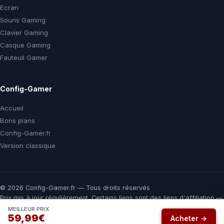
Ecran
Souris Gaming
Clavier Gaming
Casque Gaming
Fauteuil Gamer
Config-Gamer
Accueil
Bons plans
Config-Gamer.fr
Version classique
© 2026 Config-Gamer.fr — Tous droits réservés
Prix mis à jour régulièrement. Certains liens sont des liens d'affiliation —
vous payez le même prix chez le marchand, une commission nous aide
MEILLEUR PRIX
59,99€
à financer ce comparateur gratuit.
Acheter →