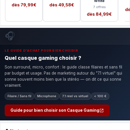
White
dès 79,99€
dès 49,58€
7 offres
dè
dès 84,99€
🎧
LE GUIDE D'ACHAT POUR BIEN CHOISIR
Quel casque gaming choisir ?
Son surround, micro, confort : le guide classe filaires et sans fil
par budget et usage. Pas de marketing autour du "7.1 virtuel" qui
sonne souvent moins bien que la stéréo — on dit ce qui sonne
vraiment.
Filaire / Sans fil
Microphone
7.1 réel vs virtuel
< 100 €
Guide pour bien choisir son Casque Gaming