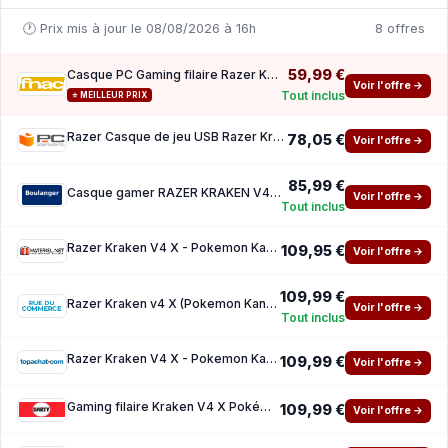
🕐 Prix mis à jour le 08/08/2026 à 16h
8 offres
59,99 €
Casque PC Gaming filaire Razer Kraken V4 X Pokemon Kanto Starters Edition
Voir l'offre →
Tout inclus
⭐ MEILLEUR PRIX
Razer Casque de jeu USB Razer Kraken V4 X Pokémon Kanto Starters Yellow
78,05 €
Voir l'offre →
85,99 €
Casque gamer RAZER KRAKEN V4 X POKEMON KANTO STARTERS ED
Voir l'offre →
Tout inclus
Razer Kraken V4 X - Pokemon Kanto Starters
109,95 €
Voir l'offre →
109,99 €
Razer Kraken v4 X (Pokemon Kanto Starters Edition)
Voir l'offre →
Tout inclus
Razer Kraken V4 X - Pokemon Kanto Starters
109,99 €
Voir l'offre →
Gaming filaire Kraken V4 X Pokémon Kanto Starters Edition
109,99 €
Voir l'offre →