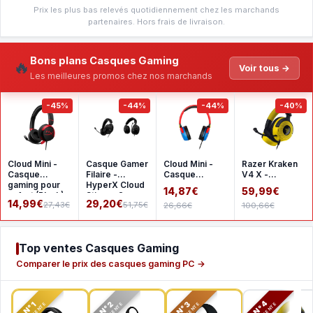
Prix les plus bas relevés quotidiennement chez les marchands
partenaires. Hors frais de livraison.
Bons plans Casques Gaming
🔥
Voir tous →
Les meilleures promos chez nos marchands
-45%
-44%
-44%
-40%
Cloud Mini -
Casque Gamer
Cloud Mini -
Razer Kraken
Casque
Filaire -
Casque
V4 X -
gaming pour
HyperX Cloud
gaming pour
Pokemon
14,87€
59,99€
enfant (Black)
Stinger 2 -
enfant (multi)
Kanto Starters
14,99€
29,20€
27,43€
51,75€
26,66€
100,66€
pour PC
Top ventes Casques Gaming
Comparer le prix des casques gaming PC →
N°2
N°3
N°4
N°1
TOP VENTE
TOP VENTE
TOP VENTE
TOP VENTE