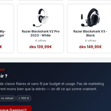
tty-
Razer Blackshark V2 Pro
Razer Blackshark V3 -
gar
2023 - White
Black
6 offres
6 offres
€
dès 139,99€
dès 149,95€
SIR
ir ?
de classe filaires et sans fil par budget et usage. Pas de marketing
uvent moins bien que la stéréo — on dit ce qui sonne vraiment.
l vs virtuel
< 100 €
Casque Gaming