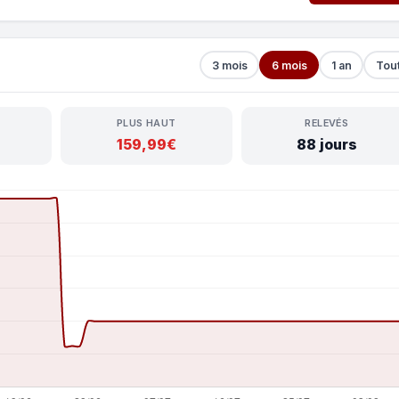
3 mois
6 mois
1 an
Tou
PLUS HAUT
RELEVÉS
159,99€
88 jours