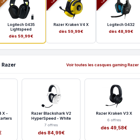
Logitech G435
Razer Kraken V4 X
Logitech G432
Lightspeed
dès 59,99€
dès 48,99€
dès 59,99€
 Razer
Voir toutes les casques gaming Razer
 X -
Razer Blackshark V2
Razer Kraken V3 X
arters
HyperSpeed - White
6 offres
7 offres
dès 49,58€
€
dès 84,99€