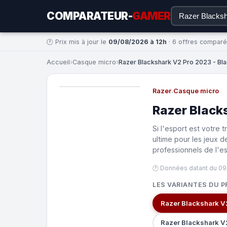
COMPARATEUR-
GAMER
🕐 Prix mis à jour le
09/08/2026 à 12h
· 6 offres compar
Accueil
›
Casque micro
›
Razer Blackshark V2 Pro 2023 - Bla
Razer
·
Casque micro
Razer Black
Si l'esport est votre 
ultime pour les jeux d
professionnels de l'es
🕐 Données datant du 09
LES VARIANTES DU P
Razer Blackshark V
Razer Blackshark V