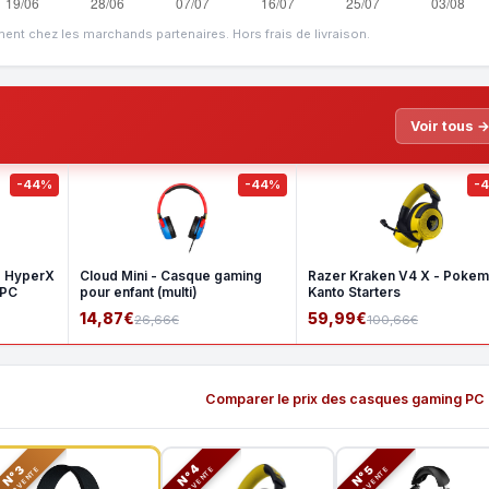
ment chez les marchands partenaires. Hors frais de livraison.
Voir tous 
-44%
-44%
-
- HyperX
Cloud Mini - Casque gaming
Razer Kraken V4 X - Poke
 PC
pour enfant (multi)
Kanto Starters
14,87€
59,99€
26,66€
100,66€
Comparer le prix des casques gaming PC
N°3
N°5
N°4
TOP VENTE
TOP VENTE
TOP VENTE