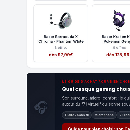
Razer Barracuda X
Razer Kraken Ki
Chroma - Phantom White
Pokemon Gen
6 offres
6 offres
dès 97,99€
dès 125,99
LE GUIDE D'ACHAT POUR BIEN CHOI
Quel casque gaming chois
Son surround, micro, confort : le gui
🎧
autour du "7.1 virtuel" qui sonne so
Filaire / Sans fil
Microphone
7.1 rée
Guide pour bien choisir son 