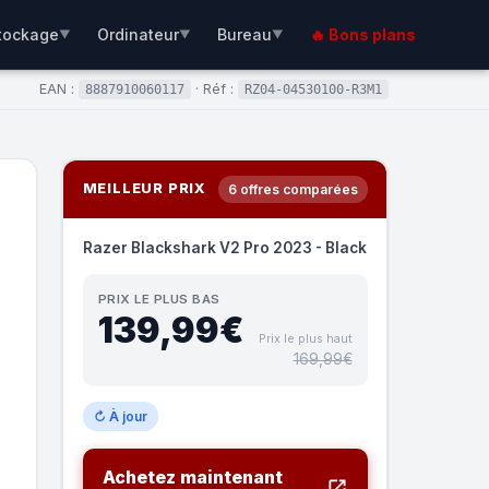
tockage
Ordinateur
Bureau
🔥 Bons plans
▼
▼
▼
EAN :
· Réf :
8887910060117
RZ04-04530100-R3M1
MEILLEUR PRIX
6 offres comparées
Razer Blackshark V2 Pro 2023 - Black
PRIX LE PLUS BAS
139,99€
Prix le plus haut
169,99€
↻ À jour
Achetez maintenant