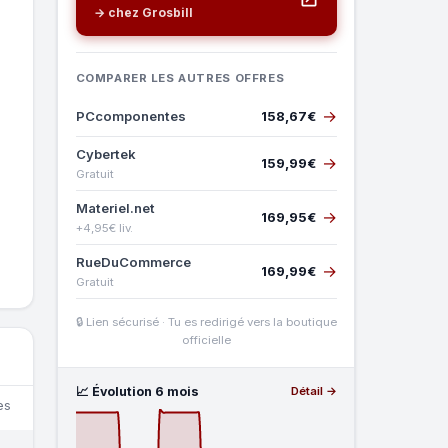
→ chez Grosbill
COMPARER LES AUTRES OFFRES
→
PCcomponentes
158,67€
Cybertek
→
159,99€
Gratuit
Materiel.net
→
169,95€
+4,95€ liv.
RueDuCommerce
→
169,99€
Gratuit
🔒 Lien sécurisé · Tu es redirigé vers la boutique
officielle
📈 Évolution 6 mois
Détail →
es