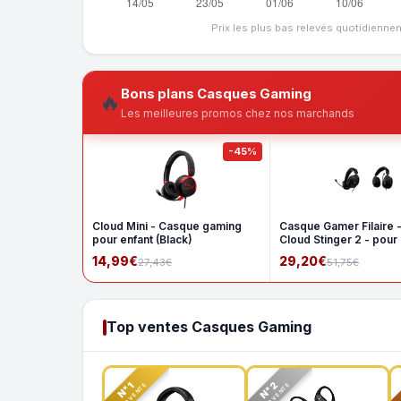
Prix les plus bas relevés quotidienne
Bons plans Casques Gaming
🔥
Les meilleures promos chez nos marchands
-45%
Cloud Mini - Casque gaming
Casque Gamer Filaire 
pour enfant (Black)
Cloud Stinger 2 - pour
14,99€
29,20€
27,43€
51,75€
Top ventes Casques Gaming
N°2
N°1
TOP VENTE
TOP VENTE