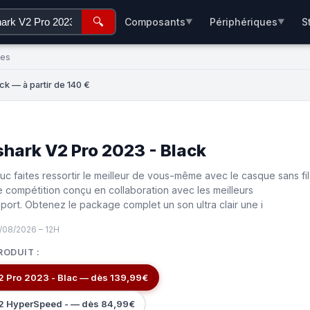
🔍
Composants
Périphériques
S
▼
▼
ées
ck — à partir de 140 €
shark V2 Pro 2023 - Black
truc faites ressortir le meilleur de vous-même avec le casque sans fil
e compétition conçu en collaboration avec les meilleurs
port. Obtenez le package complet un son ultra clair une i
/08/2026 – 12H
RODUIT :
2 Pro 2023 - Blac — dès 139,99€
2 HyperSpeed - — dès 84,99€