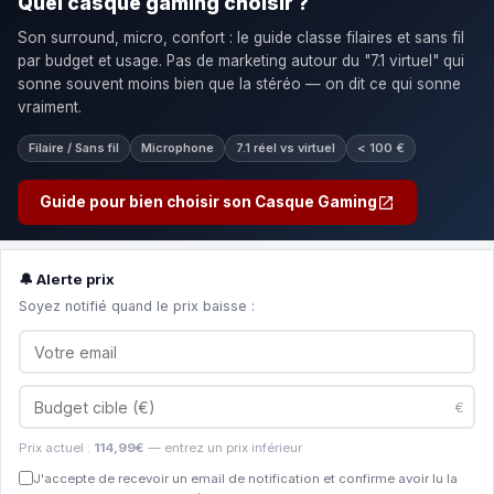
Quel casque gaming choisir ?
Son surround, micro, confort : le guide classe filaires et sans fil
par budget et usage. Pas de marketing autour du "7.1 virtuel" qui
sonne souvent moins bien que la stéréo — on dit ce qui sonne
vraiment.
Filaire / Sans fil
Microphone
7.1 réel vs virtuel
< 100 €
Guide pour bien choisir son Casque Gaming
🔔 Alerte prix
Soyez notifié quand le prix baisse :
€
Prix actuel :
114,99€
— entrez un prix inférieur
J'accepte de recevoir un email de notification et confirme avoir lu la