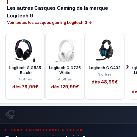
Les autres Casques Gaming de la marque
Logitech G
Voir toutes les casques gaming Logitech G →
Logitech G G535
Logitech G G735
Logitech G G432
Log
(Black)
White
L
3 offres
4 offres
4 offres
dès 48,99€
dès 79,99€
dès 129,99€
dè
🎧
LE GUIDE D'ACHAT POUR BIEN CHOISIR