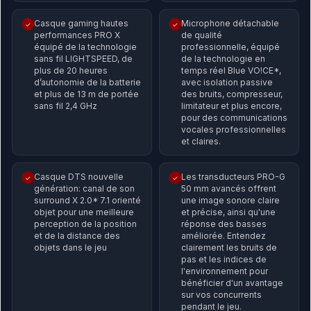
Casque gaming hautes
Microphone détachable
✓
✓
performances PRO X
de qualité
équipé de la technologie
professionnelle, équipé
sans fil LIGHTSPEED, de
de la technologie en
plus de 20 heures
temps réel Blue VO!CE*,
d’autonomie de la batterie
avec isolation passive
et plus de 13 m de portée
des bruits, compresseur,
sans fil 2,4 GHz
limitateur et plus encore,
pour des communications
vocales professionnelles
et claires.
Casque DTS nouvelle
Les transducteurs PRO-G
✓
✓
génération: canal de son
50 mm avancés offrent
surround X 2.0* 7.1 orienté
une image sonore claire
objet pour une meilleure
et précise, ainsi qu'une
perception de la position
réponse des basses
et de la distance des
améliorée. Entendez
objets dans le jeu
clairement les bruits de
pas et les indices de
l'environnement pour
bénéficier d'un avantage
sur vos concurrents
pendant le jeu.