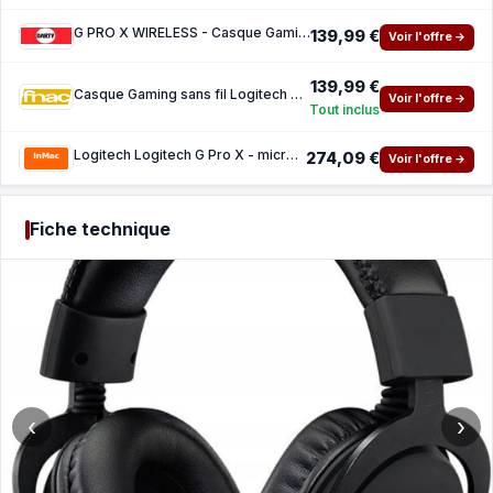
G PRO X WIRELESS - Casque Gaming Sans Fil Logitech G PRO X Avec Blue VO!CE
139,99 €
Voir l'offre →
139,99 €
Casque Gaming sans fil Logitech Pro X Lightspeed Black
Voir l'offre →
Tout inclus
Logitech Logitech G Pro X - micro-casque
274,09 €
Voir l'offre →
Fiche technique
‹
›