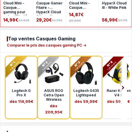
Cloud Mini -
Casque Gamer
Cloud Mini -
HyperX Cloud
Casque
Filaire -
Casque
III - White Pink
gaming pour
HyperX Cloud
gaming pour
14,87€
enfant (Black)
Stinger 2 -
enfant (multi)
14,99€
29,20€
56,99€
27,43€
51,75€
97,11€
26,66€
pour PC
Top ventes Casques Gaming
Comparer le prix des casques gaming PC →
N°2
N°3
N°4
N°1
TOP VENTE
TOP VENTE
TOP VENTE
TOP VENTE
Logitech G
ASUS ROG
Logitech G435
Razer Kraken
Pro X
Cetra Open
Lightspeed
V4 X
Wireless
dès 114,99€
dès 59,99€
dès 59,99€
dès
209,95€