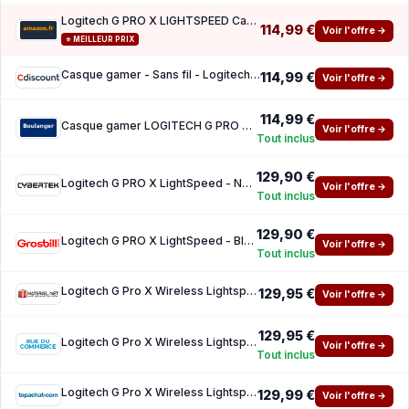
Logitech G PRO X LIGHTSPEED Casque gaming sans fil
114,99 €
Voir l'offre →
⭐ MEILLEUR PRIX
Casque gamer - Sans fil - Logitech G - Pro X - Bluetooth - PC - Black
114,99 €
Voir l'offre →
114,99 €
Casque gamer LOGITECH G PRO X WIRELESS Lighspeed
Voir l'offre →
Tout inclus
129,90 €
Logitech G PRO X LightSpeed - Noir Sans fil
Voir l'offre →
Tout inclus
129,90 €
Logitech G PRO X LightSpeed - Black Sans fil
Voir l'offre →
Tout inclus
Logitech G Pro X Wireless Lightspeed
129,95 €
Voir l'offre →
129,95 €
Logitech G Pro X Wireless Lightspeed Gaming Headset (Black)
Voir l'offre →
Tout inclus
Logitech G Pro X Wireless Lightspeed
129,99 €
Voir l'offre →