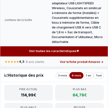
adaptateur USB LIGHTSPEED
Wireless, Coussinets en similicuir
à mémoire de forme (installés) +
Coussinets supplémentaires en
contenu de la boîte
tissu à mémoire de forme, Câble
de chargement USB A vers USB C
de 1,8 m + Sac de transport,
Documentation d'utilisateur, Micro
détachable
Voir toutes les caractéristiques
▼
4,3
★★★★★
· 8 avis clients
Voir la fiche produit Amazon →
📈
Historique des prix
3 mois
6 mois
1 an
Tout
PRIX ACTUEL
PLUS BAS
114,99€
84,78€
PLUS HAUT
RELEVÉS