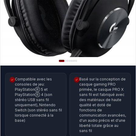
Compatible avec les
Basé sur la conception de
✓
✓
consoles de jeu:
casque gaming PRO
PlayStationⓇ 5 et
primée, le casque PRO X
PlayStationⓇ 4 (son
sans fil est fabriqué avec
stéréo USB sans fil
des matériaux de haute
uniquement), Nintendo
qualité et doté de
Switch (son stéréo sans fil
fonctions de
lorsque connecté à la
communication avancées,
base)
d'un audio précis et d'une
liberté totale grâce au
sans fil