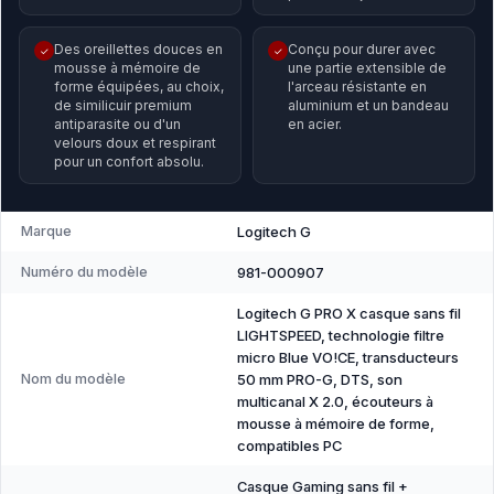
Des oreillettes douces en
Conçu pour durer avec
✓
✓
mousse à mémoire de
une partie extensible de
forme équipées, au choix,
l'arceau résistante en
de similicuir premium
aluminium et un bandeau
antiparasite ou d'un
en acier.
velours doux et respirant
pour un confort absolu.
Marque
Logitech G
Numéro du modèle
981-000907
Logitech G PRO X casque sans fil
LIGHTSPEED, technologie filtre
micro Blue VO!CE, transducteurs
Nom du modèle
50 mm PRO-G, DTS, son
multicanal X 2.0, écouteurs à
mousse à mémoire de forme,
compatibles PC
Casque Gaming sans fil +