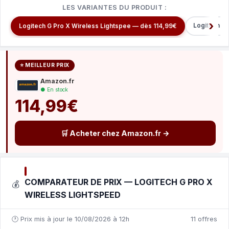
LES VARIANTES DU PRODUIT :
Logitech P
Logitech G Pro X Wireless Lightspee — dès 114,99€
⭐ MEILLEUR PRIX
Amazon.fr
● En stock
114,99€
🛒 Acheter chez Amazon.fr →
COMPARATEUR DE PRIX — LOGITECH G PRO X
💰
WIRELESS LIGHTSPEED
🕐 Prix mis à jour le 10/08/2026 à 12h
11 offres