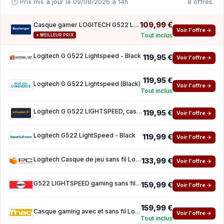
🕐 Prix mis à jour le 09/08/2026 à 14h
8 offres
109,99 €
Casque gamer LOGITECH G522 LIGHTSPEED Black
Voir l'offre →
Tout inclus
⭐ MEILLEUR PRIX
Logitech G G522 Lightspeed - Black
119,95 €
Voir l'offre →
119,95 €
Logitech G G522 Lightspeed (Black)
Voir l'offre →
Tout inclus
Logitech G G522 LIGHTSPEED, casque gaming sans fil
119,95 €
Voir l'offre →
Logitech G522 LightSpeed - Black
119,99 €
Voir l'offre →
Logitech Casque de jeu sans fil Logitech G522 LIGHTSPEED RGB, Black
133,99 €
Voir l'offre →
G522 LIGHTSPEED gaming sans fil - Black
159,99 €
Voir l'offre →
159,99 €
Casque gaming avec et sans fil Logitech G522 LIGHTSPEED Bluetooth Black
Voir l'offre →
Tout inclus