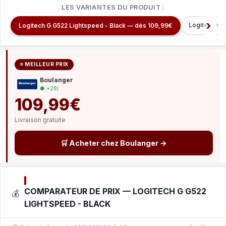
LES VARIANTES DU PRODUIT :
Logitech G5
Logitech G G522 Lightspeed - Black — dès 109,99€
⭐ MEILLEUR PRIX
Boulanger
● +28j
109,99€
Livraison gratuite
🛒 Acheter chez Boulanger →
COMPARATEUR DE PRIX — LOGITECH G G522
💰
LIGHTSPEED - BLACK