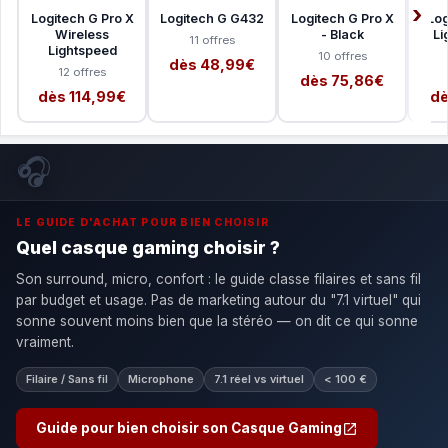
Logitech G Pro X
Logitech G G432
Logitech G Pro X
Log
Wireless
- Black
Li
11 offres
Lightspeed
10 offres
dès 48,99€
12 offres
dès 75,86€
dès 114,99€
dè
🎧
LE GUIDE D'ACHAT POUR BIEN CHOISIR
Quel casque gaming choisir ?
Son surround, micro, confort : le guide classe filaires et sans fil
par budget et usage. Pas de marketing autour du "7.1 virtuel" qui
sonne souvent moins bien que la stéréo — on dit ce qui sonne
vraiment.
Filaire / Sans fil
Microphone
7.1 réel vs virtuel
< 100 €
Guide pour bien choisir son Casque Gaming