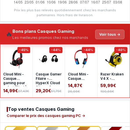
Prix les plus bas relevés quotidiennement chez les marchands
partenaires. Hors frais de livraison.
Bons plans Casques Gaming
🔥
Voir tous →
Les meilleures promos chez nos marchands
-45%
-44%
-44%
-40%
Cloud Mini -
Casque Gamer
Cloud Mini -
Razer Kraken
Casque
Filaire -
Casque
V4 X -
gaming pour
HyperX Cloud
gaming pour
Pokemon
14,87€
59,99€
enfant (Black)
Stinger 2 -
enfant (multi)
Kanto Starters
14,99€
29,20€
27,43€
51,75€
26,66€
100,66€
pour PC
Top ventes Casques Gaming
Comparer le prix des casques gaming PC →