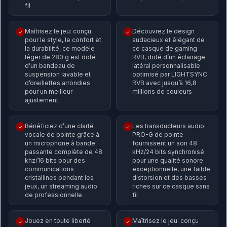
fil
Maîtrisez le jeu: conçu
Découvrez le design
✓
✓
pour le style, le confort et
audacieux et élégant de
la durabilité, ce modèle
ce casque de gaming
léger de 280 g est doté
RVB, doté d’un éclairage
d’un bandeau de
latéral personnalisable
suspension lavable et
optimisé par LIGHTSYNC
d’oreillettes arrondies
RVB avec jusqu’à 16,8
pour un meilleur
millions de couleurs
ajustement
Bénéficiez d’une clarté
Les transducteurs audio
✓
✓
vocale de pointe grâce à
PRO-G de pointe
un microphone à bande
fournissent un son 48
passante complète de 48
kHz/24 bits synchronisé
khz/16 bits pour des
pour une qualité sonore
communications
exceptionnelle, une faible
cristallines pendant les
distorsion et des basses
jeux, un streaming audio
riches sur ce casque sans
de professionnelle
fil
Jouez en toute liberté
Maîtrisez le jeu: conçu
✓
✓