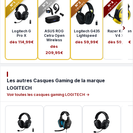
N°2
N°3
N°4
N°1
TOP VENTE
TOP VENTE
TOP VENTE
TOP VENTE
Logitech G
ASUS ROG
Logitech G435
Razer Kraken
Pro X
Cetra Open
Lightspeed
V4 X
Wireless
dès 114,99€
dès 59,99€
dès 59,99€
dès
209,95€
Les autres Casques Gaming de la marque
LOGITECH
Voir toutes les casques gaming LOGITECH →