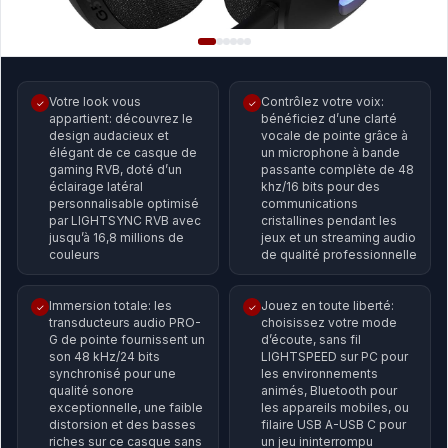
Votre look vous
Contrôlez votre voix:
✓
✓
appartient: découvrez le
bénéficiez d’une clarté
design audacieux et
vocale de pointe grâce à
élégant de ce casque de
un microphone à bande
gaming RVB, doté d’un
passante complète de 48
éclairage latéral
khz/16 bits pour des
personnalisable optimisé
communications
par LIGHTSYNC RVB avec
cristallines pendant les
jusqu’à 16,8 millions de
jeux et un streaming audio
couleurs
de qualité professionnelle
Immersion totale: les
Jouez en toute liberté:
✓
✓
transducteurs audio PRO-
choisissez votre mode
G de pointe fournissent un
d’écoute, sans fil
son 48 kHz/24 bits
LIGHTSPEED sur PC pour
synchronisé pour une
les environnements
qualité sonore
animés, Bluetooth pour
exceptionnelle, une faible
les appareils mobiles, ou
distorsion et des basses
filaire USB A-USB C pour
riches sur ce casque sans
un jeu ininterrompu