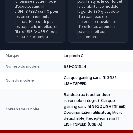
:choisissez votre mode
pour le style, le confort et
d’écoute, sans fil
la durabilité, ce modèle
LIGHTSPEED sur PC pour
léger de 280 g est doté
les environnements
d’un bandeau de
animés, Bluetooth pour
suspension lavable et
les appareils mobiles, ou
d’oreillettes arrondies
filaire USB A-USB C pour
pour un meilleur
un jeu ininterrompu
ajustement
Marque
Logitech G
Numéro du modèle
981-001544
Casque gaming sans fil G522
Nom du modèle
LIGHTSPEED
Bandeau au toucher doux
réversible (intégré), Casque
gaming sans fil G522 LIGHTSPEED,
contenu de la boîte
Documentation utilisateur, Micro
détachable, Récepteur sans fil
LIGHTSPEED (USB-A)