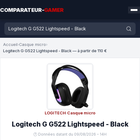
COMPARATEUR-
GAMER
Accueil
›
Casque micro
›
Logitech G G522 Lightspeed - Black — à partir de 110 €
LOGITECH
·
Casque micro
Logitech G G522 Lightspeed - Black
🕐 Données datant du 09/08/2026 – 14H