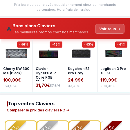
Prix les plus bas relevés quotidiennement chez les marchands
partenaires. Hors frais de livraison.
Bons plans Claviers
🔥
Voir tous →
Les meilleures promos chez nos marchands
-46%
-45%
-43%
-41%
Cherry KW 300
Clavier
Keychron B1
Logitech G Pro
MX (Black)
HyperX Alloy
Pro Grey
X TKL
Core RGB
Lightspeed -
100,00€
24,99€
119,99€
Black
GX Brown -
31,70€
57,81€
184,98€
43,49€
204,46€
Black
Top ventes Claviers
Comparer le prix des claviers PC →
N°2
N°3
N°4
N°1