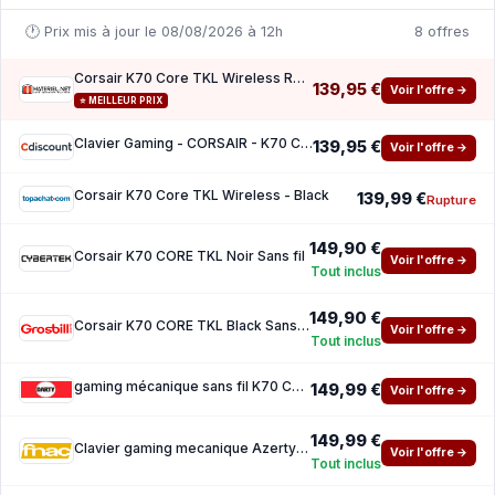
🕐 Prix mis à jour le 08/08/2026 à 12h
8 offres
Corsair K70 Core TKL Wireless RGB - Corsair MLX Red v2
139,95 €
Voir l'offre →
⭐ MEILLEUR PRIX
Clavier Gaming - CORSAIR - K70 Core TKL Wireless - RGB Switchs MLX Red v2
139,95 €
Voir l'offre →
Corsair K70 Core TKL Wireless - Black
139,99 €
Rupture
149,90 €
Corsair K70 CORE TKL Noir Sans fil
Voir l'offre →
Tout inclus
149,90 €
Corsair K70 CORE TKL Black Sans fil
Voir l'offre →
Tout inclus
gaming mécanique sans fil K70 CORE TKL WIRELESS RGB
149,99 €
Voir l'offre →
149,99 €
Clavier gaming mecanique Azerty sans fil Corsair K70 Core TKL Wireless Black
Voir l'offre →
Tout inclus