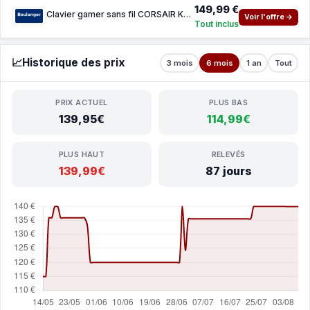
149,99 €
Clavier gamer sans fil CORSAIR K70 CORE TKL Wireless
Voir l'offre →
Tout inclus
📈
Historique des prix
3 mois
6 mois
1 an
Tout
PRIX ACTUEL
PLUS BAS
139,95€
114,99€
PLUS HAUT
RELEVÉS
139,99€
87 jours