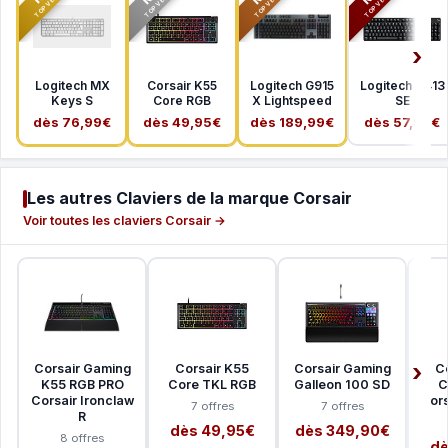
TOP VENTE
TOP VENTE
TOP VENTE
TOP VENTE
Logitech MX
Corsair K55
Logitech G915
Logitech G413
Keys S
Core RGB
X Lightspeed
SE
dès 76,99€
dès 49,95€
dès 189,99€
dès 57,99€
Les autres Claviers de la marque Corsair
Voir toutes les claviers Corsair →
Corsair Gaming
Corsair K55
Corsair Gaming
C
K55 RGB PRO
Core TKL RGB
Galleon 100 SD
C
Corsair Ironclaw
Cors
7 offres
7 offres
R
dès 49,95€
dès 349,90€
8 offres
dè