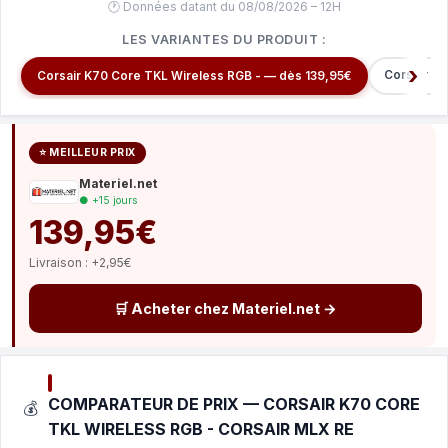
🕐 Données datant du 08/08/2026 – 12H
LES VARIANTES DU PRODUIT :
Corsair K
Corsair K70 Core TKL Wireless RGB - — dès 139,95€
⭐ MEILLEUR PRIX
Materiel.net
● +15 jours
139,95€
Livraison : +2,95€
🛒 Acheter chez Materiel.net →
COMPARATEUR DE PRIX — CORSAIR K70 CORE
💰
TKL WIRELESS RGB - CORSAIR MLX RE