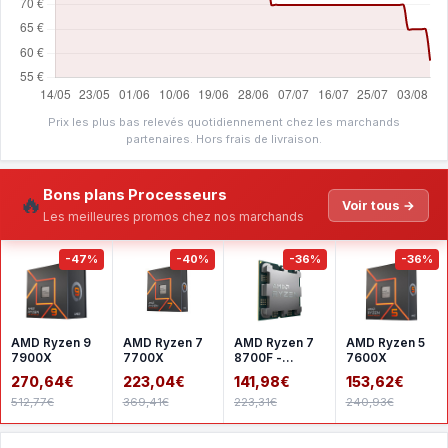
Prix les plus bas relevés quotidiennement chez les marchands
partenaires. Hors frais de livraison.
Bons plans Processeurs
🔥
Voir tous →
Les meilleures promos chez nos marchands
-47%
-40%
-36%
-36%
AMD Ryzen 9
AMD Ryzen 7
AMD Ryzen 7
AMD Ryzen 5
7900X
7700X
8700F -
7600X
Version tray
270,64€
223,04€
141,98€
153,62€
512,77€
369,41€
223,31€
240,93€