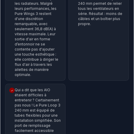
les radiateurs. Malgré
240 mm permet de relier
leurs performances, les
tous les ventilateurs en
Pure Wings 3 restent
série. Résultat : moins de
d'une discrétion
câbles et un boîtier plus
remarquable, avec
propre.
seulement 36,8 dB(A) à
vitesse maximale. Leur
sortie d'air en forme
d’entonnoir ne se
contente pas d'ajouter
une touche esthétique :
elle contribue à diriger le
flux d'air à travers les
ailettes de manière
optimale.
Qui a dit que les AIO
✓
étaient difficiles à
entretenir ? Certainement
pas nous ! Le Pure Loop 3
240 mm est équipé de
tubes flexibles pour une
installation simplifiée. Son
port de remplissage
facilement accessible