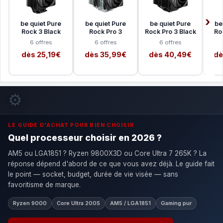
be quiet Pure
be quiet Pure
be quiet Pure
be
Rock 3 Black
Rock Pro 3
Rock Pro 3 Black
Ro
6 offres
6 offres
6 offres
dès 25,19€
dès 35,99€
dès 40,49€
dè
⚙️
LE GUIDE D'ACHAT POUR BIEN CHOISIR
Quel processeur choisir en 2026 ?
AM5 ou LGA1851 ? Ryzen 9800X3D ou Core Ultra 7 265K ? La
réponse dépend d'abord de ce que vous avez déjà. Le guide fait
le point — socket, budget, durée de vie visée — sans
favoritisme de marque.
Ryzen 9000
Core Ultra 200S
AM5 / LGA1851
Gaming pur