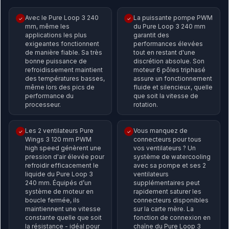
Avec le Pure Loop 3 240
La puissante pompe PWM
✓
✓
mm, même les
du Pure Loop 3 240 mm
applications les plus
garantit des
exigeantes fonctionnent
performances élevées
de manière fiable. Sa très
tout en restant d'une
bonne puissance de
discrétion absolue. Son
refroidissement maintient
moteur 6 pôles triphasé
des températures basses,
assure un fonctionnement
même lors des pics de
fluide et silencieux, quelle
performance du
que soit la vitesse de
processeur.
rotation.
Les 2 ventilateurs Pure
Vous manquez de
✓
✓
Wings 3 120 mm PWM
connecteurs pour tous
high speed génèrent une
vos ventilateurs ? Un
pression d'air élevée pour
système de watercooling
refroidir efficacement le
avec sa pompe et ses 2
liquide du Pure Loop 3
ventilateurs
240 mm. Équipés d’un
supplémentaires peut
système de moteur en
rapidement saturer les
boucle fermée, ils
connecteurs disponibles
maintiennent une vitesse
sur la carte mère. La
constante quelle que soit
fonction de connexion en
la résistance - idéal pour
chaîne du Pure Loop 3