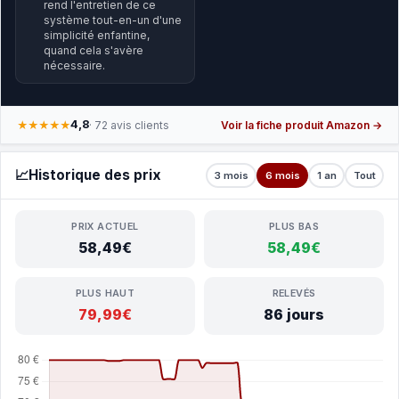
rend l'entretien de ce
système tout-en-un d'une
simplicité enfantine,
quand cela s'avère
nécessaire.
4,8
★★★★★
· 72 avis clients
Voir la fiche produit Amazon →
📈
Historique des prix
3 mois
6 mois
1 an
Tout
PRIX ACTUEL
PLUS BAS
58,49€
58,49€
PLUS HAUT
RELEVÉS
79,99€
86 jours