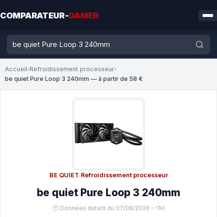
COMPARATEUR-
GAMER
Accueil
›
Refroidissement processeur
›
be quiet Pure Loop 3 240mm — à partir de 58 €
BE QUIET
·
Refroidissement processeur
be quiet Pure Loop 3 240mm
🕐 Données datant du 07/08/2026 – 11H