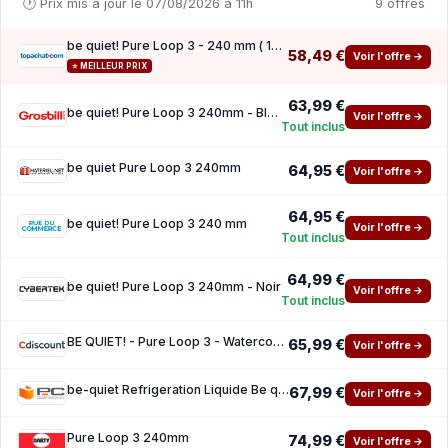
🕐 Prix mis à jour le 07/08/2026 à 11h
9 offres
be quiet! Pure Loop 3 - 240 mm ( 10 de reduction avec le code promo KOO )
58,49 €
Voir l'offre →
⭐ MEILLEUR PRIX
63,99 €
be quiet! Pure Loop 3 240mm - Black
Voir l'offre →
Tout inclus
be quiet Pure Loop 3 240mm
64,95 €
Voir l'offre →
64,95 €
be quiet! Pure Loop 3 240 mm
Voir l'offre →
Tout inclus
64,99 €
be quiet! Pure Loop 3 240mm - Noir
Voir l'offre →
Tout inclus
BE QUIET! - Pure Loop 3 - Watercooling - BW027EU - 240 mm
65,99 €
Voir l'offre →
be-quiet Refrigeration Liquide Be quiet! PURE LOOP 3 240mm 2 Ventilateurs Sans LED
67,99 €
Voir l'offre →
Pure Loop 3 240mm
74,99 €
Voir l'offre →