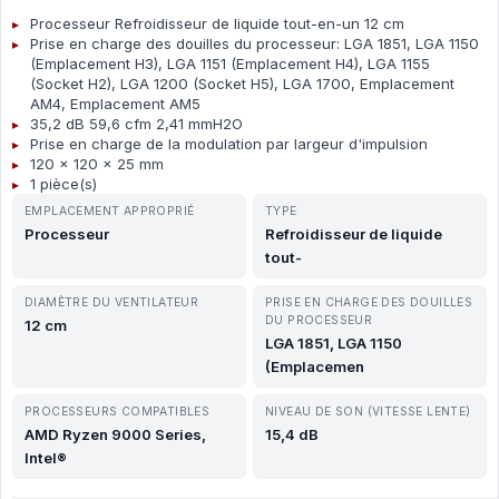
Processeur Refroidisseur de liquide tout-en-un 12 cm
Prise en charge des douilles du processeur: LGA 1851, LGA 1150
(Emplacement H3), LGA 1151 (Emplacement H4), LGA 1155
(Socket H2), LGA 1200 (Socket H5), LGA 1700, Emplacement
AM4, Emplacement AM5
35,2 dB 59,6 cfm 2,41 mmH2O
Prise en charge de la modulation par largeur d'impulsion
120 x 120 x 25 mm
1 pièce(s)
EMPLACEMENT APPROPRIÉ
TYPE
Processeur
Refroidisseur de liquide
tout-
DIAMÈTRE DU VENTILATEUR
PRISE EN CHARGE DES DOUILLES
DU PROCESSEUR
12 cm
LGA 1851, LGA 1150
(Emplacemen
PROCESSEURS COMPATIBLES
NIVEAU DE SON (VITESSE LENTE)
AMD Ryzen 9000 Series,
15,4 dB
Intel®