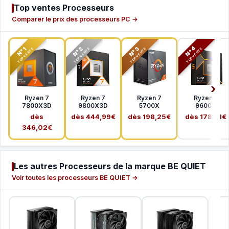
Top ventes Processeurs
Comparer le prix des processeurs PC →
N°2
N°3
N°4
N°1
TOP VENTE
TOP VENTE
TOP VENTE
TOP VENTE
Ryzen 7
Ryzen 7
Ryzen 7
Ryzen 5
7800X3D
9800X3D
5700X
9600X
dès
dès 444,99€
dès 198,25€
dès 178,41€
346,02€
Les autres Processeurs de la marque BE QUIET
Voir toutes les processeurs BE QUIET →