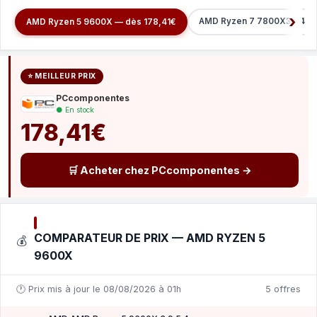
AMD Ryzen 7 7800X3D 4.2 
AMD Ryzen 5 9600X — dès 178,41€
⭐ MEILLEUR PRIX
PCcomponentes
● En stock
178,41€
🛒 Acheter chez PCcomponentes →
COMPARATEUR DE PRIX — AMD RYZEN 5
💰
9600X
🕐 Prix mis à jour le 08/08/2026 à 01h
5 offres