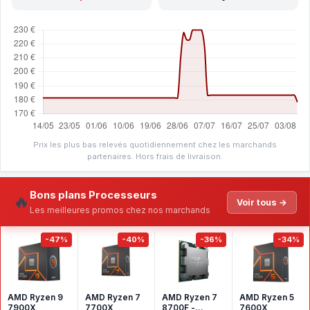
Prix les plus bas relevés quotidiennement chez les marchands
partenaires. Hors frais de livraison.
Bons plans Processeurs
🔥
Voir tous →
Les meilleures promos chez nos marchands
-47%
-40%
-36%
-34%
AMD Ryzen 9
AMD Ryzen 7
AMD Ryzen 7
AMD Ryzen 5
7900X
7700X
8700F -
7600X