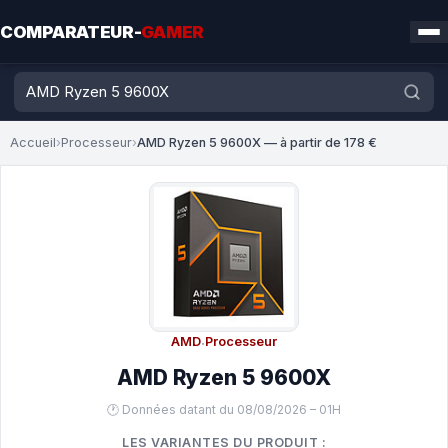
COMPARATEUR-
GAMER
Accueil
›
Processeur
›
AMD Ryzen 5 9600X — à partir de 178 €
AMD
·
Processeur
AMD Ryzen 5 9600X
🕐 Données datant du 08/08/2026 – 01H
LES VARIANTES DU PRODUIT :