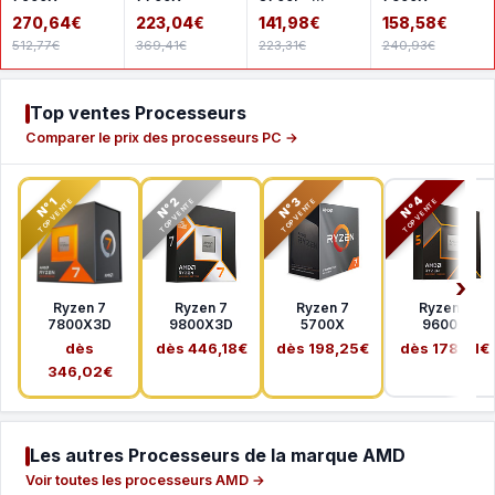
Version tray
270,64€
223,04€
141,98€
158,58€
512,77€
369,41€
223,31€
240,93€
Top ventes Processeurs
Comparer le prix des processeurs PC →
N°2
N°3
N°4
N°1
TOP VENTE
TOP VENTE
TOP VENTE
TOP VENTE
Ryzen 7
Ryzen 7
Ryzen 7
Ryzen 5
7800X3D
9800X3D
5700X
9600X
dès
dès 446,18€
dès 198,25€
dès 178,41€
346,02€
Les autres Processeurs de la marque AMD
Voir toutes les processeurs AMD →