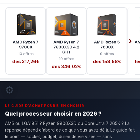
AMD Ryzen 7
AMD Ryzen 7
AMD Ryzen 5
AM
9700X
7800X3D 4.2
7600X
GHz
10 offres
9 offres
10 offres
dès 317,26€
dès 158,58€
dè
dès 346,02€
⚙️
LE GUIDE D'ACHAT POUR BIEN CHOISIR
Quel processeur choisir en 2026 ?
AM5 ou LGA1851 ? Ryzen 9800X3D ou Core Ultra 7 265K ? La
réponse dépend d'abord de ce que vous avez déjà. Le guide fait
le point — socket, budget, durée de vie visée — sans