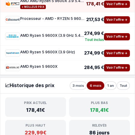
AMD AMD Ryzen 5 9600X 3.9 5.4GHz
178,41 €
Voir l'offre →
⭐ MEILLEUR PRIX
Processeur - AMD - RYZEN 5 9600X 540GHZ 6 CORE
217,53 €
Voir l'offre →
274,99 €
AMD Ryzen 5 9600X (3.9 GHz 5.4 GHz)
Voir l'offre →
Tout inclus
AMD Ryzen 5 9600X (3.9 GHz)
274,99 €
Voir l'offre →
AMD Ryzen 5 9600X
284,95 €
Voir l'offre →
📈
Historique des prix
3 mois
6 mois
1 an
Tout
PRIX ACTUEL
PLUS BAS
178,41€
178,41€
PLUS HAUT
RELEVÉS
229,99€
86 jours