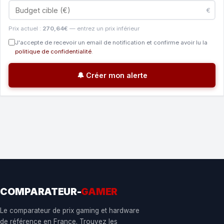
€
Prix actuel :
270,64€
— entrez un prix inférieur
J'accepte de recevoir un email de notification et confirme avoir lu la
politique de confidentialité
.
🔔 Créer mon alerte
COMPARATEUR-
GAMER
Le comparateur de prix gaming et hardware
de référence en France. Trouvez les