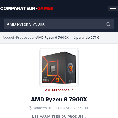
COMPARATEUR-
GAMER
Accueil
›
Processeur
›
AMD Ryzen 9 7900X — à partir de 271 €
AMD
·
Processeur
AMD Ryzen 9 7900X
🕐 Données datant du 07/08/2026 – 11H
LES VARIANTES DU PRODUIT :