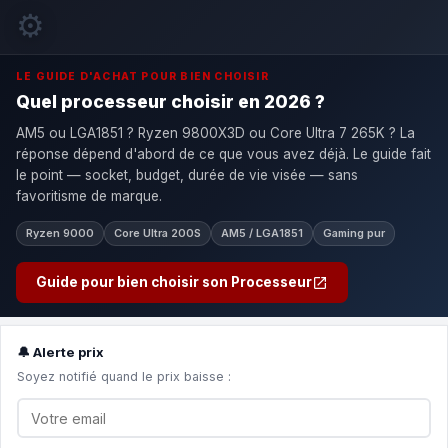
⚙️
LE GUIDE D'ACHAT POUR BIEN CHOISIR
Quel processeur choisir en 2026 ?
AM5 ou LGA1851 ? Ryzen 9800X3D ou Core Ultra 7 265K ? La
réponse dépend d'abord de ce que vous avez déjà. Le guide fait
le point — socket, budget, durée de vie visée — sans
favoritisme de marque.
Ryzen 9000
Core Ultra 200S
AM5 / LGA1851
Gaming pur
Guide pour bien choisir son Processeur
🔔 Alerte prix
Soyez notifié quand le prix baisse :