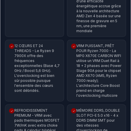
d'une efficacité
énergétique accrue grâce
à la nouvelle architecture
AMD Zen 4 basée sur une
finesse de gravure en 5
nm, une première
mondiale
12 CŒURS ET 24
VRM PUISSANT, PRÊT
✓
✓
THREADS - Le Ryzen 9
POUR Ryzen 7000 - La
7900X offre des
MPG X670E CARBON WIFI
fréquences
utilise un VRM Duet Rail à
exceptionnelles (Base 4,7
18 + 2 phases avec Power
GHz / Boost 5,6 GHz).
Stage 90A pour le chipset
L'overclocking est bien
AMD X670 (AM5, Ryzen
sûr possible puisque
7000 ready);
l'ensemble des cœurs
L'architecture Core Boost
sont débridés.
prend en charge
l'overclocking multicore
REFROIDISSEMENT
MÉMOIRE DDR5, DOUBLE
✓
✓
PREMIUM - VRM avec
SLOT PCI-E 5.0 x16 - 4 x
pads thermiques MOSFET
DDR5 DIMM SMT pour
7W/mK avec extra choke
des vitesses
pads & caloduc bilatéral
d'overclocking de