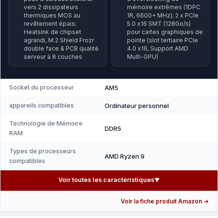
vers 2 dissipateurs
mémoire extrêmes (1DPC
thermiques MOS au
1R, 6600+ MHz); 2 x PCIe
revêtement épais;
5.0 x16 SMT (128Go/s)
Heatsink de chipset
pour cartes graphiques de
agrandi, M.2 Shield Frozr
pointe (slot tertiaire PCIe
double face & PCB qualité
4.0 x16, Support AMD
serveur à 8 couches
Multi-GPU)
Socket du processeur
AM5
appareils compatibles
Ordinateur personnel
Technologie de Mémoire
DDR5
RAM
Types de processeurs
AMD Ryzen 9
compatibles
Voir toutes les caractéristiques
▼
Voir la fiche produit Amazon →