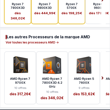
Ryzen 7
Ryzen 7
Ryzen 7
Ryzen 5
7800X3D
9800X3D
5700X
9600X
dès
dès 444,99€
dès 198,25€
dès 178,41€
346,02€
Les autres Processeurs de la marque AMD
Voir toutes les processeurs AMD →
AMD Ryzen 7
AMD Ryzen 7
AMD Ryzen 5
AM
9700X
7800X3D 4.2
7600X
GHz
10 offres
9 offres
10 offres
dès 317,26€
dès 153,62€
dè
dès 346,02€