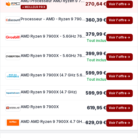
AMD Processeur AMD Ryzen 9 7900X 12 Cœurs 4,7 GHz Base 5,6 GHz Turbo Box Sans Ventilateur
270,64 €
Voir l'offre →
⭐ MEILLEUR PRIX
Processeur - AMD - Ryzen 9 7900X - Socket AM5 - 56Ghz
360,39 €
Voir l'offre →
379,99 €
AMD Ryzen 9 7900X - 5.6GHz 76Mo AM5 BOX
Voir l'offre →
Tout inclus
399,99 €
AMD Ryzen 9 7900X - 5.6GHz 76Mo AM5 BOX
Voir l'offre →
Tout inclus
599,99 €
AMD Ryzen 9 7900X (4.7 GHz 5.6 GHz)
Voir l'offre →
Tout inclus
AMD Ryzen 9 7900X (4.7 GHz)
599,99 €
Voir l'offre →
AMD Ryzen 9 7900X
619,95 €
Voir l'offre →
AMD AMD Ryzen 9 7900X 4.7 GHz processeur - PIB WOF
629,09 €
Voir l'offre →