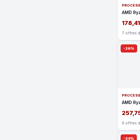
PROCES
AMD Ry
178,4
7 offres 
-26%
PROCES
AMD Ry
257,7
6 offres 
-24%