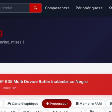
🔍
Composants
Périphériques
S
▼
▼
g
aming, mises à
HP 635 Multi Device Ratón Inalámbrico Negro
 · chez HP
🎮 Carte Graphique
⚙️ Processeur
💾 Memoire RAM
