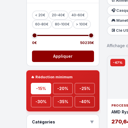
🔌 Alime
🎧 Casq
< 20€
20–40€
40–60€
🎮 Manet
60–80€
80–100€
> 100€
💽 Clé U
0€
50235€
Affichage
Appliquer
-47%
🔥 Réduction minimum
-15%
-20%
-25%
-30%
-35%
-40%
PROCES
AMD Ry
270,6
Catégories
▲