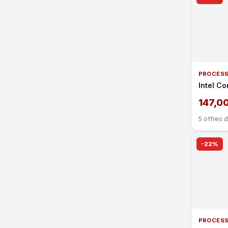
PROCES
Intel Co
147,0
5 offres 
-22%
PROCES