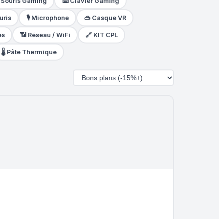
️ Souris Gaming
⌨️ Clavier Gaming
uris
🎙️ Microphone
🥽 Casque VR
es
📶 Réseau / WiFi
🔗 KIT CPL
🌡️ Pâte Thermique