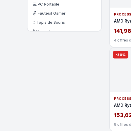
💻 PC Portable
🪑 Fauteuil Gamer
PROCES
AMD Ryz
🖱️ Tapis de Souris
141,9
🎙️ Microphone
🎮 Manette
4 offres 
🏎️ Volant PC
-36%
📷 Webcam
🔊 Enceintes
🔗 KIT CPL
🖨️ Imprimante
🔋 Onduleur
PROCES
📱 Tablette tactile
AMD Ry
153,6
9 offres 