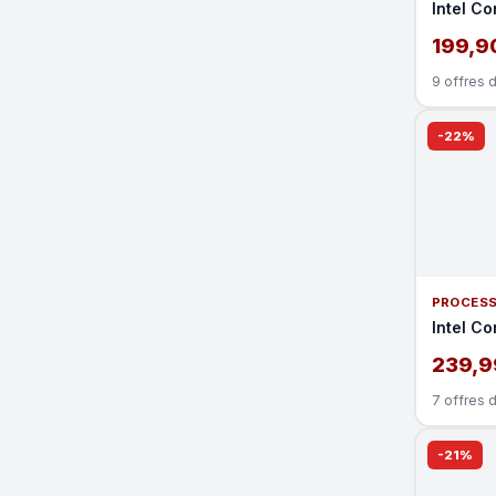
Intel Co
199,9
9 offres 
-22%
PROCES
Intel Co
239,9
7 offres 
-21%