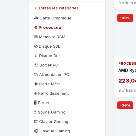
8 offres 
✕ Toutes les catégories
🎮 Carte Graphique
-40%
⚙️ Processeur
💾 Memoire RAM
💿 Disque SSD
📡 Disque Dur
PROCES
📦 Boîtier PC
AMD Ryz
🔌 Alimentation PC
223,0
🧠 Carte Mère
9 offres 
❄️ Refroidissement
🖥️ Ecran
-36%
🖱️ Souris Gaming
⌨️ Clavier Gaming
🎧 Casque Gaming