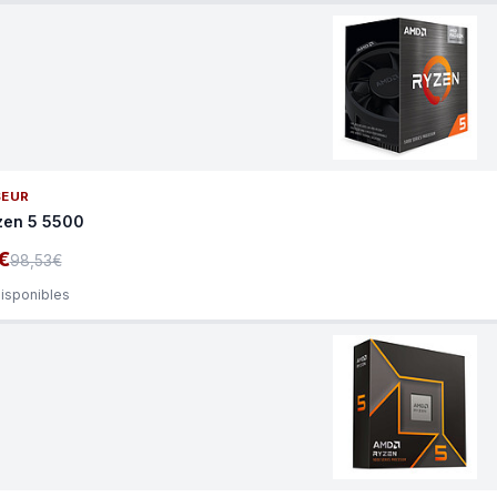
SEUR
zen 5 5500
€
98,53€
disponibles