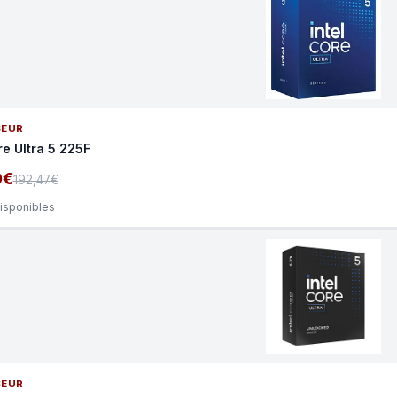
SEUR
re Ultra 5 225F
0€
192,47€
disponibles
SEUR