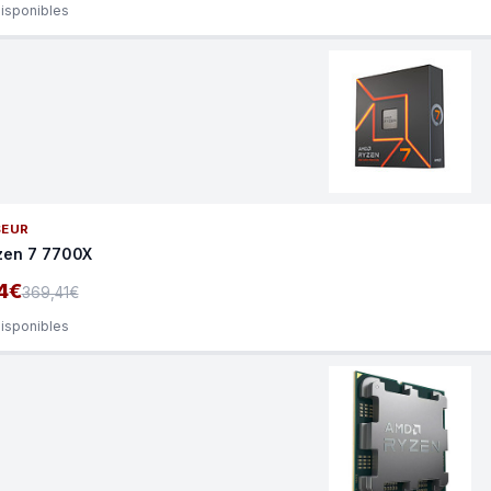
disponibles
SEUR
en 7 7700X
4€
369,41€
disponibles