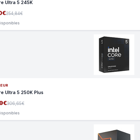
re Ultra 5 245K
0€
254,84€
disponibles
SEUR
re Ultra 5 250K Plus
9€
306,65€
disponibles