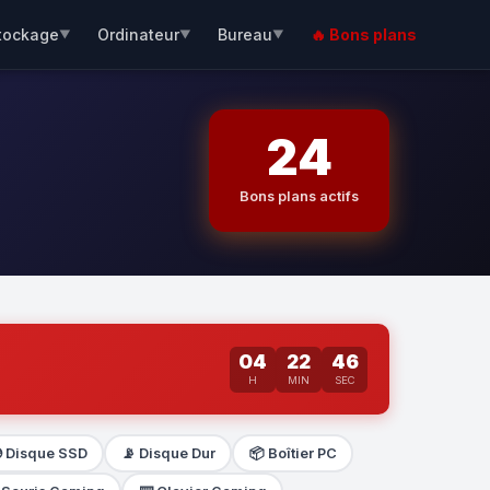
tockage
Ordinateur
Bureau
🔥 Bons plans
▼
▼
▼
24
Bons plans actifs
04
22
45
H
MIN
SEC
 Disque SSD
📡 Disque Dur
📦 Boîtier PC