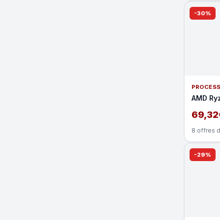
-30%
PROCES
AMD Ry
69,32
8 offres 
-29%