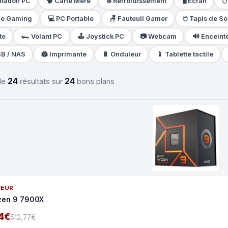
ntation PC
🧠 Carte Mère
❄️ Refroidissement
🖥️ Ecran

ue Gaming
💻 PC Portable
🪑 Fauteuil Gamer
🖱️ Tapis de So
te
🏎️ Volant PC
🕹️ Joystick PC
📷 Webcam
🔊 Enceint
SB / NAS
🖨️ Imprimante
🔋 Onduleur
📱 Tablette tactile
24
24
 de
résultats sur
bons plans
SEUR
zen 9 7900X
4€
512,77€