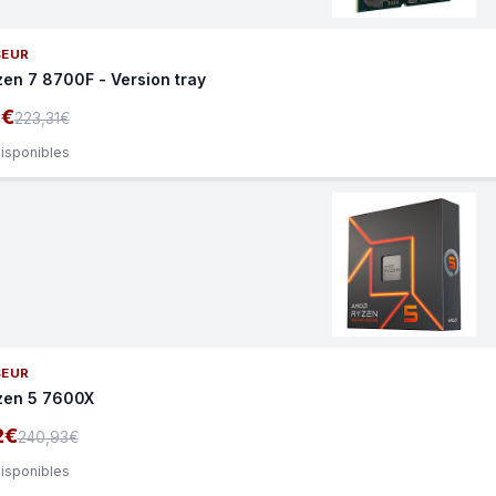
SEUR
en 7 8700F - Version tray
8€
223,31€
disponibles
SEUR
zen 5 7600X
2€
240,93€
disponibles