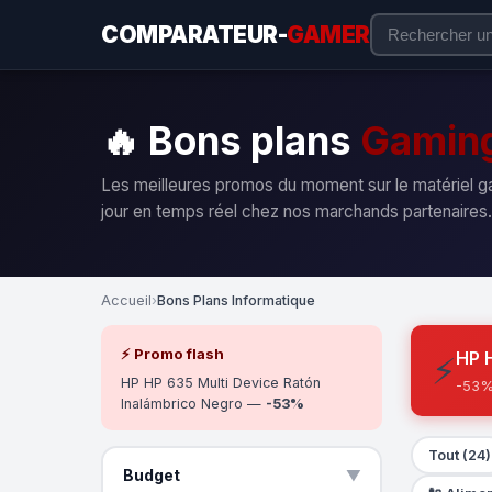
COMPARATEUR-
GAMER
Bons plans
Gamin
Les meilleures promos du moment sur le matériel g
jour en temps réel chez nos marchands partenaires.
Accueil
›
Bons Plans Informatique
⚡ Promo flash
HP 
⚡
HP HP 635 Multi Device Ratón
-53%
Inalámbrico Negro —
-53%
Tout (24)
Budget
▲