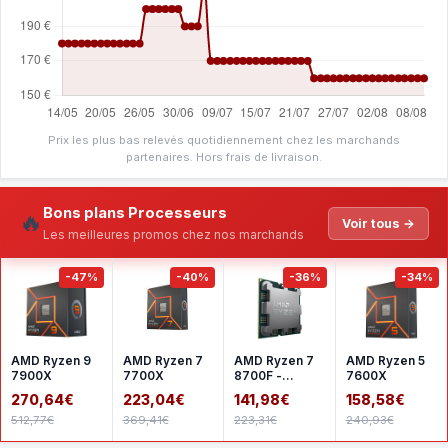
Prix les plus bas relevés quotidiennement chez les marchands
partenaires. Hors frais de livraison.
Bons plans Processeurs
🔥
Voir tous →
Les meilleures promos chez nos marchands
-47%
-40%
-36%
-34%
AMD Ryzen 9
AMD Ryzen 7
AMD Ryzen 7
AMD Ryzen 5
7900X
7700X
8700F -
7600X
Version tray
270,64€
223,04€
141,98€
158,58€
512,77€
369,41€
223,31€
240,93€