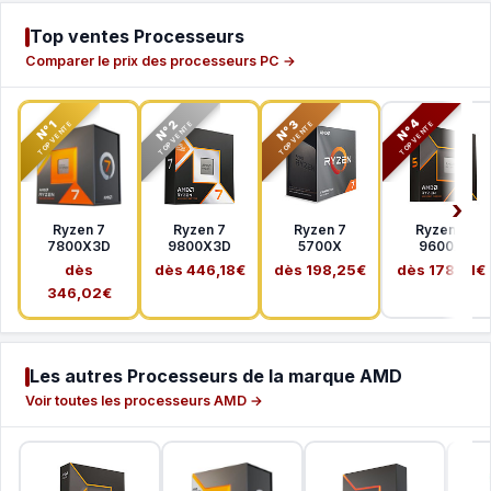
Top ventes Processeurs
Comparer le prix des processeurs PC →
N°2
N°3
N°4
N°1
TOP VENTE
TOP VENTE
TOP VENTE
TOP VENTE
Ryzen 7
Ryzen 7
Ryzen 7
Ryzen 5
7800X3D
9800X3D
5700X
9600X
dès
dès 446,18€
dès 198,25€
dès 178,41€
346,02€
Les autres Processeurs de la marque AMD
Voir toutes les processeurs AMD →