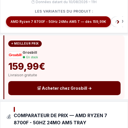
🕐 Données datant du 10/08/2026 – 11H
LES VARIANTES DU PRODUIT :
AMD Ry
AMD Ryzen 7 8700F - 5GHz 24Mo AM5 T — dès 159,99€
⭐ MEILLEUR PRIX
Grosbill
● En stock
159,99€
Livraison gratuite
🛒 Acheter chez Grosbill →
COMPARATEUR DE PRIX — AMD RYZEN 7
💰
8700F - 5GHZ 24MO AM5 TRAY