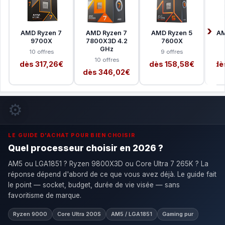
AMD Ryzen 7
AMD Ryzen 7
AMD Ryzen 5
AM
9700X
7800X3D 4.2
7600X
GHz
10 offres
9 offres
10 offres
dès 317,26€
dès 158,58€
dè
dès 346,02€
⚙️
LE GUIDE D'ACHAT POUR BIEN CHOISIR
Quel processeur choisir en 2026 ?
AM5 ou LGA1851 ? Ryzen 9800X3D ou Core Ultra 7 265K ? La
réponse dépend d'abord de ce que vous avez déjà. Le guide fait
le point — socket, budget, durée de vie visée — sans
favoritisme de marque.
Ryzen 9000
Core Ultra 200S
AM5 / LGA1851
Gaming pur