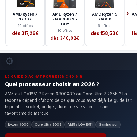
AMD Ryzen 7
AMD Ryzen 7
AMD Ryzen 5
AM
9700X
7800X3D 4.2
7600X
GHz
10 offres
9 offres
10 offres
dès 317,26€
dès 158,58€
dè
dès 346,02€
⚙️
LE GUIDE D'ACHAT POUR BIEN CHOISIR
Quel processeur choisir en 2026 ?
AM5 ou LGA1851 ? Ryzen 9800X3D ou Core Ultra 7 265K ? La
réponse dépend d'abord de ce que vous avez déjà. Le guide fait
le point — socket, budget, durée de vie visée — sans
favoritisme de marque.
Ryzen 9000
Core Ultra 200S
AM5 / LGA1851
Gaming pur