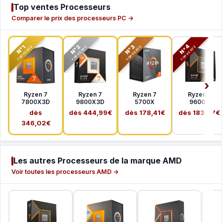
Top ventes Processeurs
Comparer le prix des processeurs PC →
N°2
N°3
N°4
N°1
TOP VENTE
TOP VENTE
TOP VENTE
TOP VENTE
Ryzen 7
Ryzen 7
Ryzen 7
Ryzen 5
7800X3D
9800X3D
5700X
9600X
dès
dès 444,99€
dès 178,41€
dès 183,37€
346,02€
Les autres Processeurs de la marque AMD
Voir toutes les processeurs AMD →