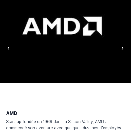
‹
›
AMD
Start-up fondée en 1969 dans la Silicon Valley, AMD a
commencé son aventure avec quelques dizaines d'employés