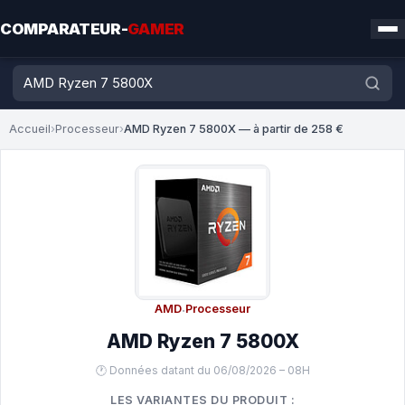
COMPARATEUR-
GAMER
Accueil
›
Processeur
›
AMD Ryzen 7 5800X — à partir de 258 €
AMD
·
Processeur
AMD Ryzen 7 5800X
🕐 Données datant du 06/08/2026 – 08H
LES VARIANTES DU PRODUIT :