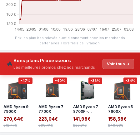
Prix les plus bas relevés quotidiennement chez les marchands
partenaires. Hors frais de livraison.
Bons plans Processeurs
🔥
Voir tous →
Les meilleures promos chez nos marchands
-47%
-40%
-36%
-34%
AMD Ryzen 9
AMD Ryzen 7
AMD Ryzen 7
AMD Ryzen 5
7900X
7700X
8700F -
7600X
Version tray
270,64€
223,04€
141,98€
158,58€
512,77€
369,41€
223,31€
240,93€