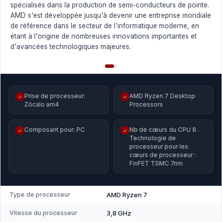
spécialisés dans la production de semi-conducteurs de pointe.
AMD s'est développée jusqu'à devenir une entreprise mondiale
de référence dans le secteur de l'informatique moderne, en
étant à l'origine de nombreuses innovations importantes et
d'avancées technologiques majeures.
Prise de processeur:
AMD Ryzen 7 Desktop
✓
✓
Zócalo am4
Processors
Composant pour: PC
Nb de cœurs du CPU 8 .
✓
✓
Technologie de
processeur pour les
cœurs de processeur :
FinFET TSMC 7nm
Type de processeur
AMD Ryzen 7
Vitesse du processeur
3,8 GHz