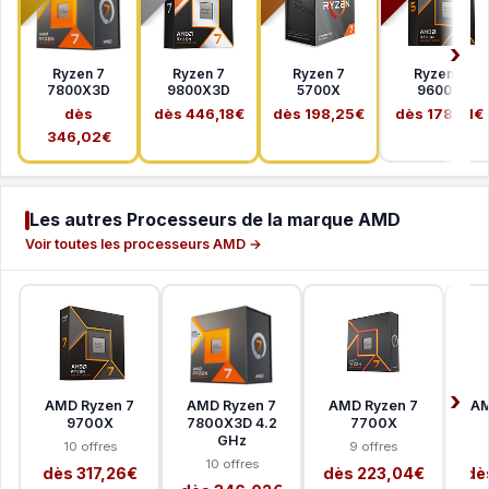
Ryzen 7
Ryzen 7
Ryzen 7
Ryzen 5
7800X3D
9800X3D
5700X
9600X
dès
dès 446,18€
dès 198,25€
dès 178,41€
346,02€
Les autres Processeurs de la marque AMD
Voir toutes les processeurs AMD →
AMD Ryzen 7
AMD Ryzen 7
AMD Ryzen 7
AM
9700X
7800X3D 4.2
7700X
GHz
10 offres
9 offres
10 offres
dès 317,26€
dès 223,04€
dè