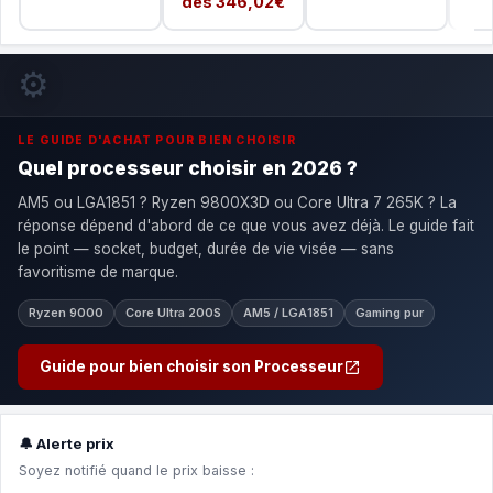
dès 346,02€
⚙️
LE GUIDE D'ACHAT POUR BIEN CHOISIR
Quel processeur choisir en 2026 ?
AM5 ou LGA1851 ? Ryzen 9800X3D ou Core Ultra 7 265K ? La
réponse dépend d'abord de ce que vous avez déjà. Le guide fait
le point — socket, budget, durée de vie visée — sans
favoritisme de marque.
Ryzen 9000
Core Ultra 200S
AM5 / LGA1851
Gaming pur
Guide pour bien choisir son Processeur
🔔 Alerte prix
Soyez notifié quand le prix baisse :