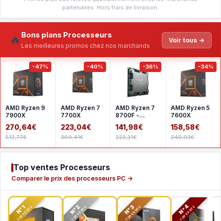
partenaires. Hors frais de livraison.
Bons plans Processeurs
🔥
Voir tous →
Les meilleures promos chez nos marchands
-47%
-40%
-36%
-34%
AMD Ryzen 9
AMD Ryzen 7
AMD Ryzen 7
AMD Ryzen 5
7900X
7700X
8700F -
7600X
Version tray
270,64€
223,04€
141,98€
158,58€
512,77€
369,41€
223,31€
240,93€
Top ventes Processeurs
Comparer le prix des processeurs PC →
N°2
N°3
N°4
N°1
TOP VENTE
TOP VENTE
TOP VENTE
TOP VENTE