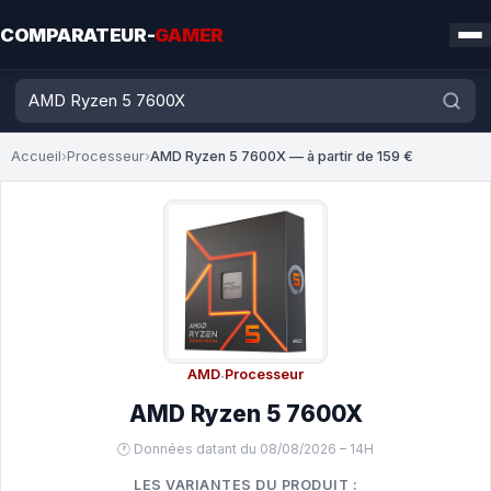
COMPARATEUR-
GAMER
Accueil
›
Processeur
›
AMD Ryzen 5 7600X — à partir de 159 €
AMD
·
Processeur
AMD Ryzen 5 7600X
🕐 Données datant du 08/08/2026 – 14H
LES VARIANTES DU PRODUIT :