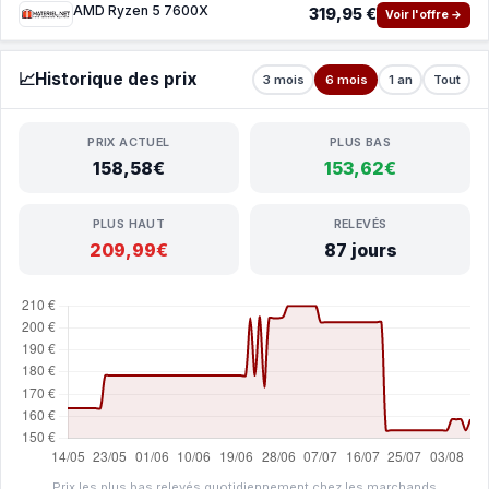
AMD Ryzen 5 7600X
319,95 €
Voir l'offre →
📈
Historique des prix
3 mois
6 mois
1 an
Tout
PRIX ACTUEL
PLUS BAS
158,58€
153,62€
PLUS HAUT
RELEVÉS
209,99€
87 jours
Prix les plus bas relevés quotidiennement chez les marchands