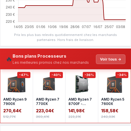
Prix les plus bas relevés quotidiennement chez les marchands
partenaires. Hors frais de livraison.
Bons plans Processeurs
🔥
Voir tous →
Les meilleures promos chez nos marchands
-47%
-40%
-36%
-34%
AMD Ryzen 9
AMD Ryzen 7
AMD Ryzen 7
AMD Ryzen 5
7900X
7700X
8700F -
7600X
Version tray
270,64€
223,04€
141,98€
158,58€
512,77€
369,41€
223,31€
240,93€