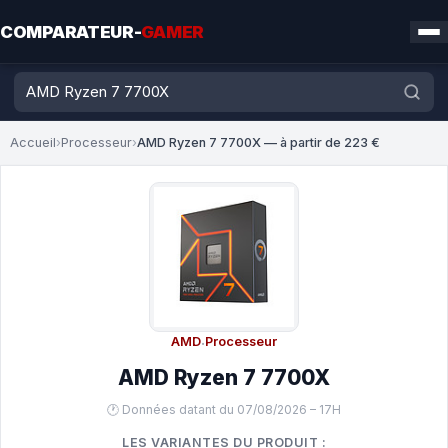
COMPARATEUR-
GAMER
Accueil
›
Processeur
›
AMD Ryzen 7 7700X — à partir de 223 €
AMD
·
Processeur
AMD Ryzen 7 7700X
🕐 Données datant du 07/08/2026 – 17H
LES VARIANTES DU PRODUIT :