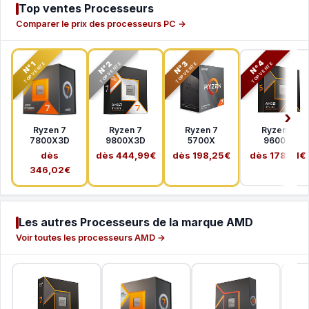
Top ventes Processeurs
Comparer le prix des processeurs PC →
N°2
N°3
N°4
N°1
TOP VENTE
TOP VENTE
TOP VENTE
TOP VENTE
Ryzen 7
Ryzen 7
Ryzen 7
Ryzen 5
7800X3D
9800X3D
5700X
9600X
dès
dès 444,99€
dès 198,25€
dès 178,41€
346,02€
Les autres Processeurs de la marque AMD
Voir toutes les processeurs AMD →