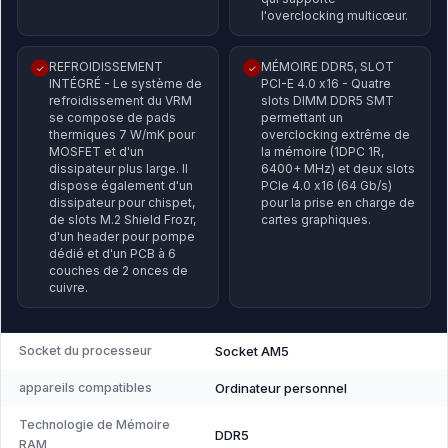
l'overclocking multicœur.
REFROIDISSEMENT
MÉMOIRE DDR5, SLOT
✓
✓
INTÉGRÉ - Le système de
PCI-E 4.0 x16 - Quatre
refroidissement du VRM
slots DIMM DDR5 SMT
se compose de pads
permettant un
thermiques 7 W/mK pour
overclocking extrême de
MOSFET et d'un
la mémoire (1DPC 1R,
dissipateur plus large. Il
6400+ MHz) et deux slots
dispose également d'un
PCIe 4.0 x16 (64 Gb/s)
dissipateur pour chispet,
pour la prise en charge de
de slots M.2 Shield Frozr,
cartes graphiques.
d'un header pour pompe
dédié et d'un PCB à 6
couches de 2 onces de
cuivre.
Socket du processeur
Socket AM5
appareils compatibles
Ordinateur personnel
Technologie de Mémoire
DDR5
RAM