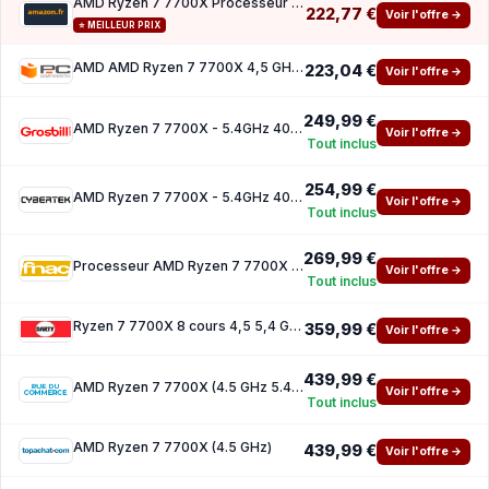
AMD Ryzen 7 7700X Processeur (Radeon Graphique Intégré, 8 Coeurs 16 Threads, 105W DTP, Soc
222,77 €
Voir l'offre →
⭐ MEILLEUR PRIX
AMD AMD Ryzen 7 7700X 4,5 GHz (sans ventilateur)
223,04 €
Voir l'offre →
249,99 €
AMD Ryzen 7 7700X - 5.4GHz 40Mo AM5 BOX
Voir l'offre →
Tout inclus
254,99 €
AMD Ryzen 7 7700X - 5.4GHz 40Mo AM5 BOX
Voir l'offre →
Tout inclus
269,99 €
Processeur AMD Ryzen 7 7700X 8 cœurs 45 54 GHz
Voir l'offre →
Tout inclus
Ryzen 7 7700X 8 cours 4,5 5,4 GHz
359,99 €
Voir l'offre →
439,99 €
AMD Ryzen 7 7700X (4.5 GHz 5.4 GHz)
Voir l'offre →
Tout inclus
AMD Ryzen 7 7700X (4.5 GHz)
439,99 €
Voir l'offre →