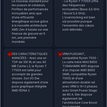
Le nouveau standard pour
- Le Ryzen 7 7700X offre
les joueurs et créateurs.
des fréquences
Profitez de performances
incroyables (Base 4,5 GHz
incroyables ainsi que
/ Boost 5,4 GHz).
d'une efficacité
L'overclocking est bien
énergétique accrue grâce
sûr possible puisque
à la nouvelle architecture
l'ensemble des cœurs
AMD Zen 4 basée sur une
sont débridés.
finesse de gravure en 5
nm, une première
mondiale
DES CARACTÉRISTIQUES
VRM PUISSANT,
✓
✓
AVANCÉES - Avec une un
compatible Ryzen 7000 -
TDP de 105 W, et ses 40
La carte mère MAG B650
MB Cache L3, le Ryzen 7
TOMAHAWK WIFI dispose
7700X est taillé pour
d'un chipset AMD B650
accomplir de grandes
(AM5, compatible Ryzen
choses. Son I/O Die
7000) et d'une
dispose également d'une
alimentation double rail
puce graphique intégrée
avec VRM à 14+2 phases
AMD RDNA 2.
avec Smart Power Stage
de 80 A. Elle dispose
également de
l'architecture Core Boost
qui supporte