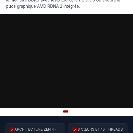
la mémoire DDR5 avec AMD EXPO, le PCIe 5.0 ou encore la
puce graphique AMD RDNA 2 intégrée.
ARCHITECTURE ZEN 4 -
8 CŒURS ET 16 THREADS
✓
✓