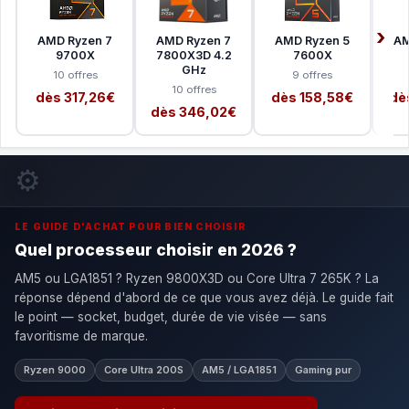
AMD Ryzen 7
AMD Ryzen 7
AMD Ryzen 5
AM
9700X
7800X3D 4.2
7600X
GHz
10 offres
9 offres
10 offres
dès 317,26€
dès 158,58€
dè
dès 346,02€
⚙️
LE GUIDE D'ACHAT POUR BIEN CHOISIR
Quel processeur choisir en 2026 ?
AM5 ou LGA1851 ? Ryzen 9800X3D ou Core Ultra 7 265K ? La
réponse dépend d'abord de ce que vous avez déjà. Le guide fait
le point — socket, budget, durée de vie visée — sans
favoritisme de marque.
Ryzen 9000
Core Ultra 200S
AM5 / LGA1851
Gaming pur