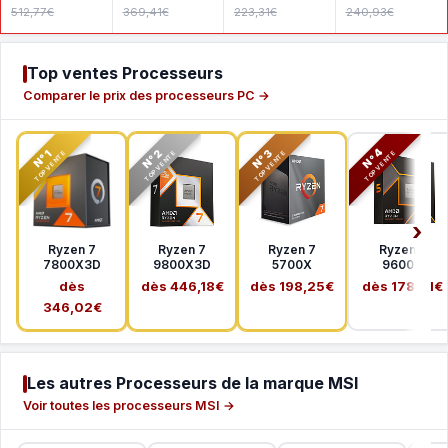
512,77€
369,41€
223,31€
240,93€
Top ventes Processeurs
Comparer le prix des processeurs PC →
N°2
N°3
N°4
N°1
TOP VENTE
TOP VENTE
TOP VENTE
TOP VENTE
Ryzen 7
Ryzen 7
Ryzen 7
Ryzen 5
7800X3D
9800X3D
5700X
9600X
dès
dès 446,18€
dès 198,25€
dès 178,41€
346,02€
Les autres Processeurs de la marque MSI
Voir toutes les processeurs MSI →