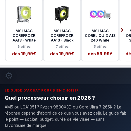
MSI MAG
MSI MAG
MSI MAG
COREFROZR
COREFROZR
CORELIQUID A13
COR
AA13 - White
AA13 - Black
240 White
3
8 offres
7 offres
5 offres
dès 19,99€
dès 19,99€
dès 59,99€
dè
⚙️
LE GUIDE D'ACHAT POUR BIEN CHOISIR
Quel processeur choisir en 2026 ?
AM5 ou LGA1851 ? Ryzen 9800X3D ou Core Ultra 7 265K ? La
réponse dépend d'abord de ce que vous avez déjà. Le guide fait
le point — socket, budget, durée de vie visée — sans
favoritisme de marque.