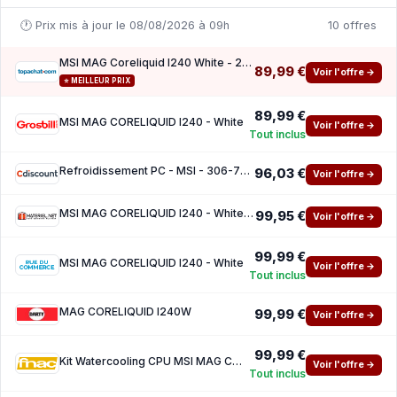
🕐 Prix mis à jour le 08/08/2026 à 09h
10 offres
MSI MAG Coreliquid I240 White - 240 mm ( 10 de reduction avec le code promo KOO )
89,99 €
Voir l'offre →
⭐ MEILLEUR PRIX
89,99 €
MSI MAG CORELIQUID I240 - White
Voir l'offre →
Tout inclus
Refroidissement PC - MSI - 306-7ZW7A21-C24 - MAG CORELIQUID I240 WHITE
96,03 €
Voir l'offre →
MSI MAG CORELIQUID I240 - White Offset Kit LGA1851
99,95 €
Voir l'offre →
99,99 €
MSI MAG CORELIQUID I240 - White
Voir l'offre →
Tout inclus
MAG CORELIQUID I240W
99,99 €
Voir l'offre →
99,99 €
Kit Watercooling CPU MSI MAG CORELIQUID I240 White
Voir l'offre →
Tout inclus