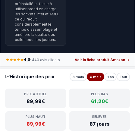
préinstallé et facile à
utiliser prend en charge
les sockets Intel et AMD,
ce qui réduit
considérablement le
temps d'assemblage et
améliore la qualité des
builds pour les joueurs.
4,8
★★★★★
· 440 avis clients
Voir la fiche produit Amazon →
📈
Historique des prix
3 mois
6 mois
1 an
Tout
PRIX ACTUEL
PLUS BAS
89,99€
61,20€
PLUS HAUT
RELEVÉS
89,99€
87 jours