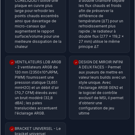
CORELIQUID I utilise une
à double chambre sépare
plaque en cuivre plus
les flux chauds et froids
large pour refroidir les
afin de préserver la
points chauds excentrés
différence de
ainsi que davantage de
température (ΔT) pour un
micro-canaux qui
refroidissement plus
augmentent le rapport
rapide ; le radiateur à
surface/volume pour une
double flux (277 x 119,2 x
meilleure dissipation de la
27 mm) utilise le même
chaleur
principe ΔT
VENTILATEURS LDB ARGB
DESIGN DE MIROIR INFINI
✓
✓
- 2 ventilateurs ARGB de
À DEUX FACES - Permet
120 mm (2350±10%RPM,
aux joueurs de mettre en
PWM) fournissent une
valeur leurs builds avec un
pression statique (3,651
style unique. Avec
mmH2O) et un débit d'air
l'éclairage ARGB GEN2 et
(70,7 CFM) élevés avec
le logiciel de contrôle
un bruit modéré (32,8
exclusif de MSI, il permet
dBA) ; les pales
d'obtenir une
translucides accentuent
configuration de jeu
l'éclairage ARGB.
ultime
BRACKET UNIVERSEL - Le
✓
bracket universel