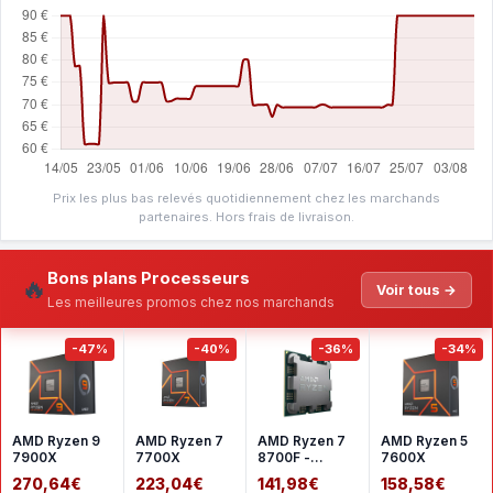
Prix les plus bas relevés quotidiennement chez les marchands
partenaires. Hors frais de livraison.
Bons plans Processeurs
🔥
Voir tous →
Les meilleures promos chez nos marchands
-47%
-40%
-36%
-34%
AMD Ryzen 9
AMD Ryzen 7
AMD Ryzen 7
AMD Ryzen 5
7900X
7700X
8700F -
7600X
Version tray
270,64€
223,04€
141,98€
158,58€