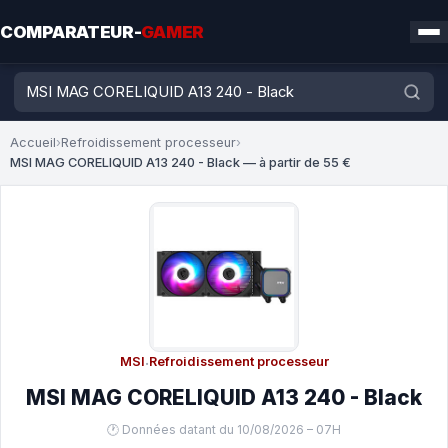
COMPARATEUR-
GAMER
Accueil
›
Refroidissement processeur
›
MSI MAG CORELIQUID A13 240 - Black — à partir de 55 €
MSI
·
Refroidissement processeur
MSI MAG CORELIQUID A13 240 - Black
🕐 Données datant du 10/08/2026 – 07H