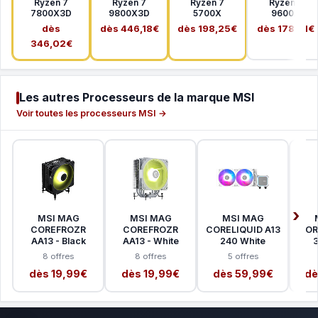
Ryzen 7
Ryzen 7
Ryzen 7
Ryzen 5
7800X3D
9800X3D
5700X
9600X
dès
dès 446,18€
dès 198,25€
dès 178,41€
346,02€
Les autres Processeurs de la marque MSI
Voir toutes les processeurs MSI →
MSI MAG
MSI MAG
MSI MAG
COREFROZR
COREFROZR
CORELIQUID A13
COR
AA13 - Black
AA13 - White
240 White
3
8 offres
8 offres
5 offres
dès 19,99€
dès 19,99€
dès 59,99€
dè