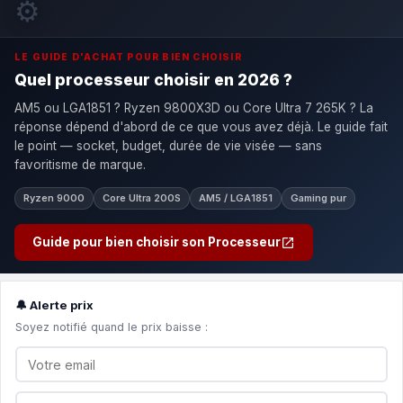
⚙️
LE GUIDE D'ACHAT POUR BIEN CHOISIR
Quel processeur choisir en 2026 ?
AM5 ou LGA1851 ? Ryzen 9800X3D ou Core Ultra 7 265K ? La
réponse dépend d'abord de ce que vous avez déjà. Le guide fait
le point — socket, budget, durée de vie visée — sans
favoritisme de marque.
Ryzen 9000
Core Ultra 200S
AM5 / LGA1851
Gaming pur
Guide pour bien choisir son Processeur
🔔 Alerte prix
Soyez notifié quand le prix baisse :