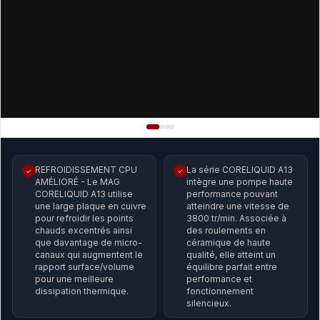
REFROIDISSEMENT CPU
La série CORELIQUID A13
✓
✓
AMÉLIORÉ - Le MAG
intègre une pompe haute
CORELIQUID A13 utilise
performance pouvant
une large plaque en cuivre
atteindre une vitesse de
pour refroidir les points
3800 tr/min. Associée à
chauds excentrés ainsi
des roulements en
que davantage de micro-
céramique de haute
canaux qui augmentent le
qualité, elle atteint un
rapport surface/volume
équilibre parfait entre
pour une meilleure
performance et
dissipation thermique.
fonctionnement
silencieux.