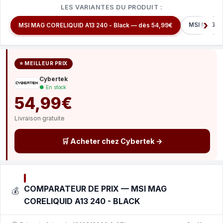
LES VARIANTES DU PRODUIT :
MSI MAG CO
MSI MAG CORELIQUID A13 240 - Black — dès 54,99€
⭐ MEILLEUR PRIX
Cybertek
● En stock
54,99€
Livraison gratuite
🛒 Acheter chez Cybertek →
COMPARATEUR DE PRIX — MSI MAG
💰
CORELIQUID A13 240 - BLACK