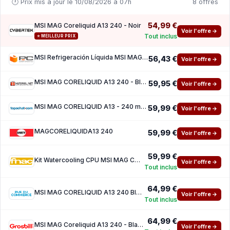
🕐 Prix mis à jour le 10/08/2026 à 07h
8 offres
54,99 €
MSI MAG Coreliquid A13 240 - Noir
Voir l'offre →
Tout inclus
⭐ MEILLEUR PRIX
MSI Refrigeración Líquida MSI MAG CORELIQUID A13 240mm 2 Ventiladores ARGB
56,43 €
Voir l'offre →
MSI MAG CORELIQUID A13 240 - Black
59,95 €
Voir l'offre →
MSI MAG CORELIQUID A13 - 240 mm ( 5 euros de reduction avec le code promo SPORTS )
59,99 €
Voir l'offre →
MAGCORELIQUIDA13 240
59,99 €
Voir l'offre →
59,99 €
Kit Watercooling CPU MSI MAG CORELIQUID A13 240 Black
Voir l'offre →
Tout inclus
64,99 €
MSI MAG CORELIQUID A13 240 Black
Voir l'offre →
Tout inclus
64,99 €
MSI MAG Coreliquid A13 240 - Black
Voir l'offre →