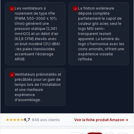
Les ventilateurs à
La finition extérieure
✓
✓
roulement de type rifle
dépolie complète
(PWM, 500~2000 ± 10%
parfaitement le capot de
t/min) génèrent une
couleur gris acier, seul le
pression statique (2,361
logo MSI semi-
mmH2O) et un débit d'air
transparent restant
(62,6 CFM) élevés avec
apparent. La lumière du
un bruit modéré (31,1 dBA)
logo s'harmonise avec les
; les pales translucides
coins arrondis, offrant une
accentuent l'éclairage
expérience visuelle
ARGB.
raffinée.
Ventilateurs préinstallés et
✓
précâblés pour un gain de
temps lors de l'installation
et une meilleure
expérience
d'assemblage.
4,7
★★★★★
· 849 avis clients
Voir la fiche produit Amazon →