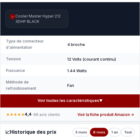
Cooler Master Hyper 212
✓
3DHP BLACK
Type de connecteur
4 broche
d'alimentation
Tension
12 Volts (courant continu)
Puissance
1.44 Watts
Méthode de
Fan
refroidissement
Voir toutes les caractéristiques
▼
4,4
★★★★★
· 66 avis clients
Voir la fiche produit Amazon →
📈
Historique des prix
3 mois
6 mois
1 an
Tout