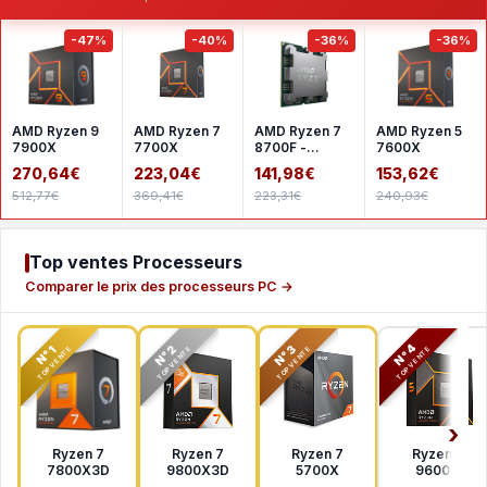
-47%
-40%
-36%
-36%
AMD Ryzen 9
AMD Ryzen 7
AMD Ryzen 7
AMD Ryzen 5
7900X
7700X
8700F -
7600X
Version tray
270,64€
223,04€
141,98€
153,62€
512,77€
369,41€
223,31€
240,93€
Top ventes Processeurs
Comparer le prix des processeurs PC →
N°2
N°3
N°4
N°1
TOP VENTE
TOP VENTE
TOP VENTE
TOP VENTE
Ryzen 7
Ryzen 7
Ryzen 7
Ryzen 5
7800X3D
9800X3D
5700X
9600X