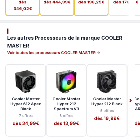
dès
dès 444,99€
dès 198,25€
dès 178,41€
346,02€
Les autres Processeurs de la marque COOLER
MASTER
Voir toutes les processeurs COOLER MASTER →
Cooler Master
Cooler Master
Cooler Master
Co
Hyper 612 Apex
Hyper 212
Hyper 212 Black
Hyp
Black
Spectrum V3
AR
5 offres
7 offres
6 offres
dès 19,99€
dès 34,99€
dès 13,99€
dè