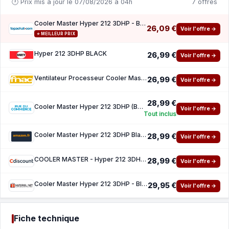
🕐 Prix mis à jour le 07/08/2026 à 04h
7 offres
Cooler Master Hyper 212 3DHP - Black ( 10 de reduction avec le code promo KOO )
26,09 €
Voir l'offre →
⭐ MEILLEUR PRIX
Hyper 212 3DHP BLACK
26,99 €
Voir l'offre →
Ventilateur Processeur Cooler Master Hyper 212 3DHP 120 mm Black
26,99 €
Voir l'offre →
28,99 €
Cooler Master Hyper 212 3DHP (Black)
Voir l'offre →
Tout inclus
Cooler Master Hyper 212 3DHP Black
28,99 €
Voir l'offre →
COOLER MASTER - Hyper 212 3DHP Black - Ventirad CPU - Ventilateur 120mm
28,99 €
Voir l'offre →
Cooler Master Hyper 212 3DHP - Black
29,95 €
Voir l'offre →
Fiche technique