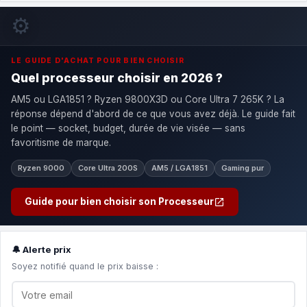
⚙️
LE GUIDE D'ACHAT POUR BIEN CHOISIR
Quel processeur choisir en 2026 ?
AM5 ou LGA1851 ? Ryzen 9800X3D ou Core Ultra 7 265K ? La
réponse dépend d'abord de ce que vous avez déjà. Le guide fait
le point — socket, budget, durée de vie visée — sans
favoritisme de marque.
Ryzen 9000
Core Ultra 200S
AM5 / LGA1851
Gaming pur
Guide pour bien choisir son Processeur
🔔 Alerte prix
Soyez notifié quand le prix baisse :