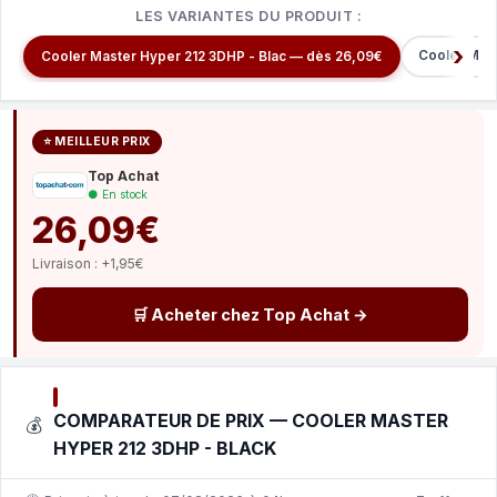
LES VARIANTES DU PRODUIT :
Cooler Mas
Cooler Master Hyper 212 3DHP - Blac — dès 26,09€
⭐ MEILLEUR PRIX
Top Achat
● En stock
26,09€
Livraison : +1,95€
🛒 Acheter chez Top Achat →
COMPARATEUR DE PRIX — COOLER MASTER
💰
HYPER 212 3DHP - BLACK