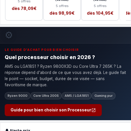
5 offres
5 offres
5 offres
dès 78,09€
dès 98,99€
dès 104,95€
dè
⚙️
LE GUIDE D'ACHAT POUR BIEN CHOISIR
Quel processeur choisir en 2026 ?
AM5 ou LGA1851 ? Ryzen 9800X3D ou Core Ultra 7 265K ? La
réponse dépend d'abord de ce que vous avez déjà. Le guide fait
le point — socket, budget, durée de vie visée — sans
favoritisme de marque.
Ryzen 9000
Core Ultra 200S
AM5 / LGA1851
Gaming pur
Guide pour bien choisir son Processeur
🔔 Alerte prix