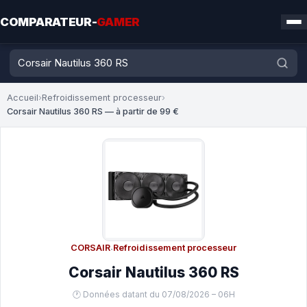
COMPARATEUR-
GAMER
Accueil
›
Refroidissement processeur
›
Corsair Nautilus 360 RS — à partir de 99 €
CORSAIR
·
Refroidissement processeur
Corsair Nautilus 360 RS
🕐 Données datant du 07/08/2026 – 06H