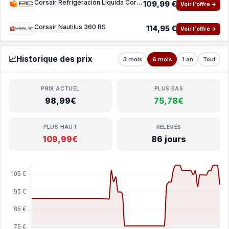
Corsair Refrigeración Líquida Corsair NAUTILUS 360 RS 360mm 3 Ventilateurs Black
109,99 €
Voir l'offre →
Corsair Nautilus 360 RS
114,95 €
Voir l'offre →
📈
Historique des prix
3 mois
6 mois
1 an
Tout
PRIX ACTUEL
PLUS BAS
98,99€
75,78€
PLUS HAUT
RELEVÉS
109,99€
86 jours