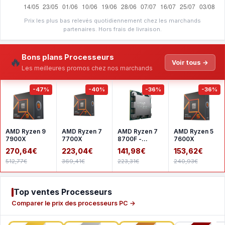
Prix les plus bas relevés quotidiennement chez les marchands
partenaires. Hors frais de livraison.
Bons plans Processeurs
🔥
Voir tous →
Les meilleures promos chez nos marchands
-47%
-40%
-36%
-36%
AMD Ryzen 9
AMD Ryzen 7
AMD Ryzen 7
AMD Ryzen 5
7900X
7700X
8700F -
7600X
Version tray
270,64€
223,04€
141,98€
153,62€
512,77€
369,41€
223,31€
240,93€
Top ventes Processeurs
Comparer le prix des processeurs PC →