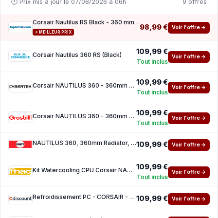
🕐 Prix mis à jour le 07/08/2026 à 06h
9 offres
Corsair Nautilus RS Black - 360 mm ( 10 de reduction avec le code promo KOO )
98,99 €
Voir l'offre →
⭐ MEILLEUR PRIX
109,99 €
Corsair Nautilus 360 RS (Black)
Voir l'offre →
Tout inclus
109,99 €
Corsair NAUTILUS 360 - 360mm - Noir
Voir l'offre →
Tout inclus
109,99 €
Corsair NAUTILUS 360 - 360mm - Black
Voir l'offre →
Tout inclus
NAUTILUS 360, 360mm Radiator, Liquid CPU Cooler
109,99 €
Voir l'offre →
109,99 €
Kit Watercooling CPU Corsair NAUTILUS 360 Black
Voir l'offre →
Tout inclus
Refroidissement PC - CORSAIR - CW-9060089-WW - NAUTILUS 360 Liquid CPU Cooler
109,99 €
Voir l'offre →