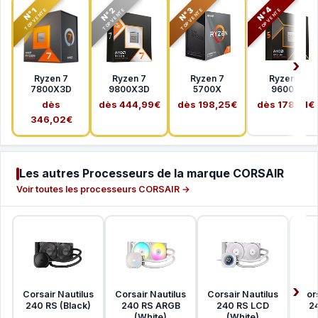
N°2
N°3
N°4
N°1
TOP VENTE
TOP VENTE
TOP VENTE
TOP VENTE
Ryzen 7
Ryzen 7
Ryzen 7
Ryzen 5
7800X3D
9800X3D
5700X
9600X
dès
dès 444,99€
dès 198,25€
dès 178,41€
346,02€
Les autres Processeurs de la marque CORSAIR
Voir toutes les processeurs CORSAIR →
Corsair Nautilus
Corsair Nautilus
Corsair Nautilus
Cors
240 RS (Black)
240 RS ARGB
240 RS LCD
2
(White)
(White)