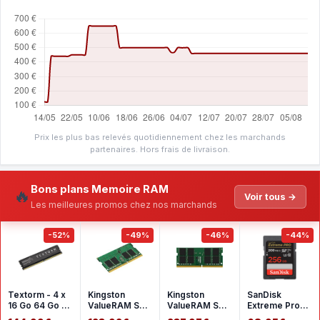
Prix les plus bas relevés quotidiennement chez les marchands
partenaires. Hors frais de livraison.
Bons plans Memoire RAM
🔥
Voir tous →
Les meilleures promos chez nos marchands
-52%
-49%
-46%
-44%
Textorm - 4 x
Kingston
Kingston
SanDisk
16 Go 64 Go -
ValueRAM SO-
ValueRAM SO-
Extreme Pro
DDR4 2666
DIMM 16 Go
DIMM 32 Go
SDHC UHS-I