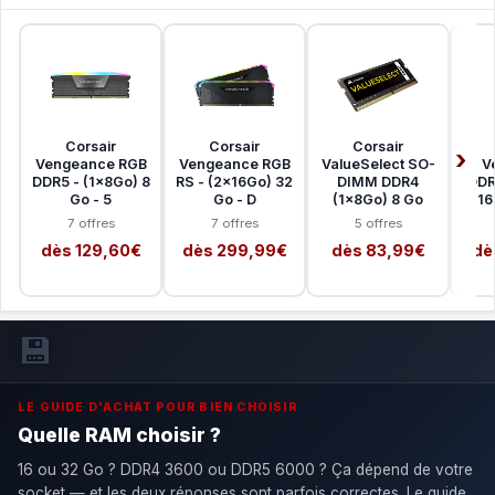
Corsair
Corsair
Corsair
Vengeance RGB
Vengeance RGB
ValueSelect SO-
V
DDR5 - (1x8Go) 8
RS - (2x16Go) 32
DIMM DDR4
DDR
Go - 5
Go - D
(1x8Go) 8 Go
16
7 offres
7 offres
5 offres
dès 129,60€
dès 299,99€
dès 83,99€
dè
💾
LE GUIDE D'ACHAT POUR BIEN CHOISIR
Quelle RAM choisir ?
16 ou 32 Go ? DDR4 3600 ou DDR5 6000 ? Ça dépend de votre
socket — et les deux réponses sont parfois correctes. Le guide