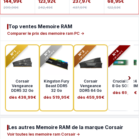
144,99€
123,92€
237,97€
68,95€
MHz - CL19
DDR4 3200
DDR4 3200
256 Go
299,96€
242,45€
437,97€
122,53€
MHz CL22
MHz CL22
SDSDXXD-
1Rx8
2Rx8
256G-GN4I
Top ventes Memoire RAM
Comparer le prix des memoire ram PC →
N°2
N°3
N°4
N°1
TOP VENTE
TOP VENTE
TOP VENTE
TOP VENTE
Corsair
Kingston Fury
Corsair
Crucial DDR4
Vengeance
Beast DDR5
Vengeance
8 Go SODIMM
DDR5 32 Go
32 Go
DDR5 64 Go
dès 69,99€
dès 436,99€
dès 519,95€
dès 459,99€
Les autres Memoire RAM de la marque Corsair
Voir toutes les memoire ram Corsair →