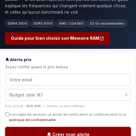
explique les fréquences qui changent vraiment quelque chose,
et celles qu'aucun benchmark ne voit.
DDR4 3600
DDR5 6000
AM5 / LGA1851
32 Go recommandés
Guide pour bien choisir son Memoire RAM
🔔 Alerte prix
Soyez notifié quand le prix baisse :
€
Prix actuel :
459,99€
— entrez un prix inférieur
J'accepte de recevoir un email de notification et confirme avoir lu la
politique de confidentialité
.
🔔 Créer mon alerte