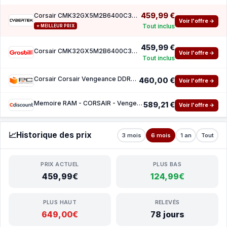
459,99 €
Corsair CMK32GX5M2B6400C32 (2x16Go DDR5 6400 PC51200)
Voir l'offre →
Tout inclus
⭐ MEILLEUR PRIX
459,99 €
Corsair CMK32GX5M2B6400C32 (2x16Go DDR5 6400 PC51200)
Voir l'offre →
Tout inclus
Corsair Corsair Vengeance DDR5 6400MHz PC5-51200 32Go 2x16Go CL32 Black
460,00 €
Voir l'offre →
Memoire RAM - CORSAIR - Vengeance DDR5 - 32GB 2x16GB DIMM - 6400 MHz - 140V - Black (CMK32
589,21 €
Voir l'offre →
📈
Historique des prix
3 mois
6 mois
1 an
Tout
PRIX ACTUEL
PLUS BAS
459,99€
124,99€
PLUS HAUT
RELEVÉS
649,00€
78 jours