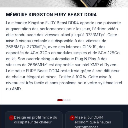
MÉMOIRE KINGSTON FURY BEAST DDR4
La mémoire Kingston FURY Beast DDR4 apporte une puissante
augmentation des performances pour les jeux, l'édition vidéo
et le rendu avec des vitesses allant jusqu'à 3733MT/s¹. Cette
mise à niveau rentable est disponible à des vitesses de
2666MT/s-3733MT/s, avec des latences CL15-19, des
capacités de 4Go-32Go en modules simples et de 8Go-128Go
en kit. Son overclocking automatique Plug N Play à des
vitesses de 2666MHz¹ est disponible sur Intel XMP et Ryzen.
Le module FURY Beast DDR4 reste froid grâce à son diffuseur
de chaleur élégant et mince. Testée à 100%. Cette mise à
niveau est très facile et sans problème pour votre système Intel
ou AMD.
Design en profil mince du
Mise à jour DDR4
✓
✓
dissipateur de chaleur
économique à hautes
performances