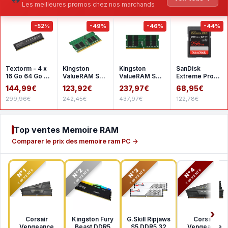
Les meilleures promos chez nos marchands
-52%
-49%
-46%
-44%
Textorm - 4 x
Kingston
Kingston
SanDisk
16 Go 64 Go -
ValueRAM SO-
ValueRAM SO-
Extreme Pro
DDR4 2666
DIMM 16 Go
DIMM 32 Go
SDHC UHS-I
144,99€
123,92€
237,97€
68,95€
MHz - CL19
DDR4 3200
DDR4 3200
256 Go
299,96€
242,45€
437,97€
122,78€
MHz CL22
MHz CL22
SDSDXXD-
1Rx8
2Rx8
256G-GN4I
Top ventes Memoire RAM
Comparer le prix des memoire ram PC →
N°2
N°3
N°4
N°1
TOP VENTE
TOP VENTE
TOP VENTE
TOP VENTE
Corsair
Kingston Fury
G.Skill Ripjaws
Corsair
Vengeance
Beast DDR5
S5 DDR5 32
Vengeance