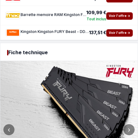
109,99 €
Barrette memoire RAM Kingston FURY Beast 8 Go (1 x 8 Go) DDR4 3200 MHz CL16
Voir l'offre →
Tout inclus
Kingston Kingston FURY Beast - DDR4 - module - 8 Go - DIMM 288 broches - 3200 MHz PC4-2560
137,51 €
Voir l'offre →
Fiche technique
‹
›