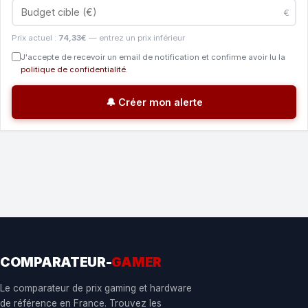
€
Prix actuel :
74,33€
— entrez un prix inférieur
J'accepte de recevoir un email de notification et confirme avoir lu la
politique de confidentialité
.
🔔 Créer mon alerte
COMPARATEUR-
GAMER
Le comparateur de prix gaming et hardware
de référence en France. Trouvez les