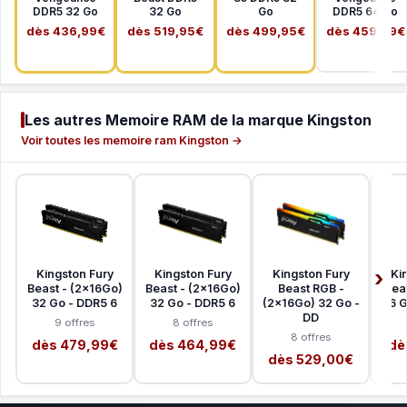
DDR5 32 Go
32 Go
Go
DDR5 64 Go
dès 436,99€
dès 519,95€
dès 499,95€
dès 459,99€
Les autres Memoire RAM de la marque Kingston
Voir toutes les memoire ram Kingston →
Kingston Fury
Kingston Fury
Kingston Fury
Ki
Beast - (2x16Go)
Beast - (2x16Go)
Beast RGB -
Bea
32 Go - DDR5 6
32 Go - DDR5 6
(2x16Go) 32 Go -
16 
DD
9 offres
8 offres
8 offres
dès 479,99€
dès 464,99€
dè
dès 529,00€