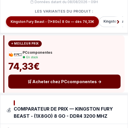
🕐 Données datant du 08/08/2026 – 09H
LES VARIANTES DU PRODUIT :
Kingston Fury
Kingston Fury Beast - (1x8Go) 8 Go — dès 74,33€
⭐ MEILLEUR PRIX
PCcomponentes
● En stock
74,33€
🛒 Acheter chez PCcomponentes →
COMPARATEUR DE PRIX — KINGSTON FURY
💰
BEAST - (1X8GO) 8 GO - DDR4 3200 MHZ