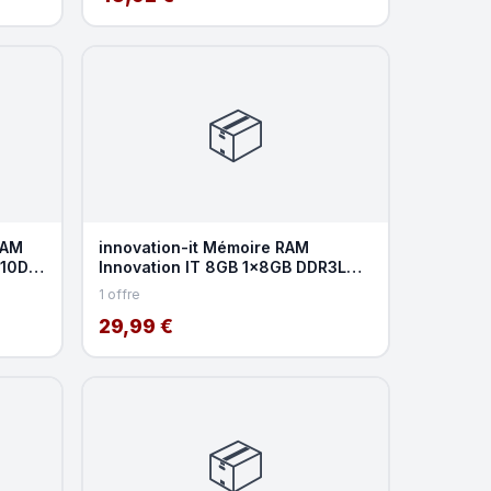
📦
RAM
innovation-it Mémoire RAM
710D3-
Innovation IT 8GB 1x8GB DDR3L
1600MHz CL11 204-pin SO-
1 offre
29,99 €
📦