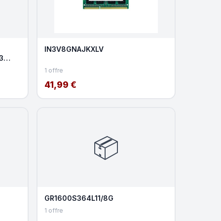
IN3V8GNAJKXLV
3
Black
1 offre
41,99 €
📦
GR1600S364L11/8G
1 offre