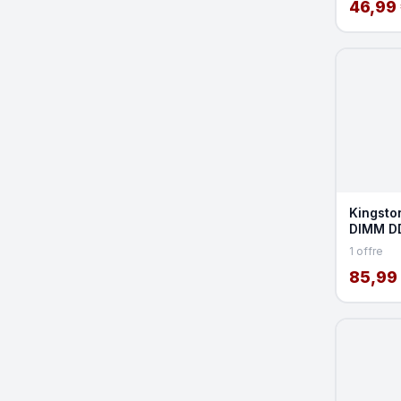
46,99
Kingsto
DIMM D
CL11
1 offre
85,99