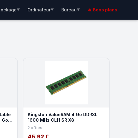
tockage
Ordinateur
Bureau
🔥 Bons plans
▼
▼
▼
table
Kingston ValueRAM 4 Go DDR3L
4 Go
1600 MHz CL11 SR X8
2 offres
45,92 €