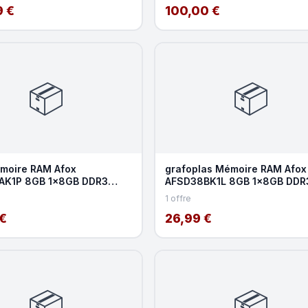
9 €
100,00 €
📦
📦
moire RAM Afox
grafoplas Mémoire RAM Afox
AK1P 8GB 1x8GB DDR3
AFSD38BK1L 8GB 1x8GB DDR
z SO-DIMM 204-pin
1600MHz SO-DIMM 204-pin 1
1 offre
€
26,99 €
📦
📦