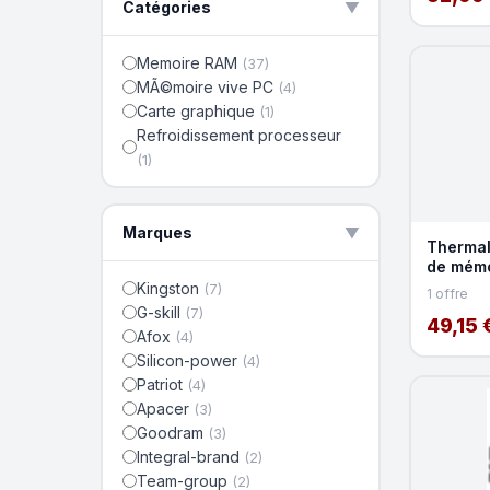
Catégories
▲
Memoire RAM
(37)
MÃ©moire vive PC
(4)
Carte graphique
(1)
Refroidissement processeur
(1)
Marques
▲
Thermal
de mémo
ventila
Kingston
(7)
1 offre
G-skill
(7)
49,15 
Afox
(4)
Silicon-power
(4)
Patriot
(4)
Apacer
(3)
Goodram
(3)
Integral-brand
(2)
Team-group
(2)