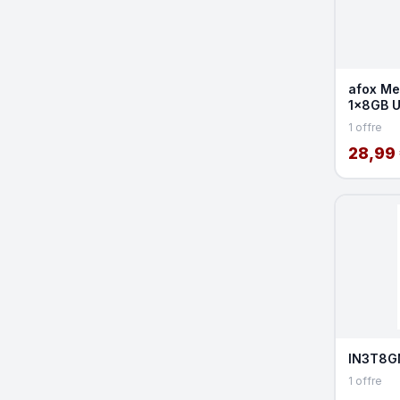
afox Me
1x8GB 
Green
1 offre
28,99
IN3T8G
1 offre