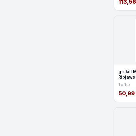
113,56
g-skill 
Ripjaws
1x8GB 
1 offre
50,99