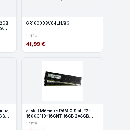
32GB
GR1600D3V64L11/8G
L9
1 offre
41,99 €
Value
g-skill Mémoire RAM G.Skill F3-
GB
1600C11D-16GNT 16GB 2x8GB
DDR3 1600MHz CL11 Kit D
1 offre