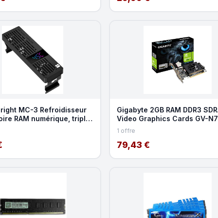
right MC-3 Refroidisseur
Gigabyte 2GB RAM DDR3 SD
ire RAM numérique, triple
Video Graphics Cards GV-N
teur PWM
2GL REV2.0
1 offre
€
79,43 €