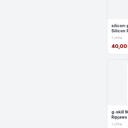
silicon
Silicon
SP008G
1 offre
DDR3 1
40,00
g-skill 
Ripjaw
2x8GB 
1 offre