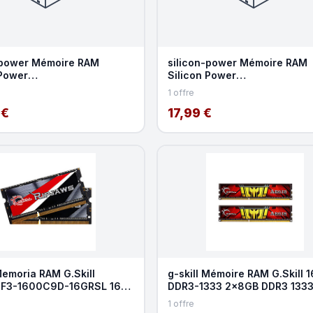
-power Mémoire RAM
silicon-power Mémoire RAM
 Power
Silicon Power
BLTU160N02 8GB 1x8GB
SP004GLSTU160N02 4GB 1
1 offre
600MHz
DDR3L 1600MHz
 €
17,99 €
Memoria RAM G.Skill
g-skill Mémoire RAM G.Skill 
s F3-1600C9D-16GRSL 16GB
DDR3-1333 2x8GB DDR3 133
DDR3L 1600MHz C
CL9 Dual Channel
1 offre