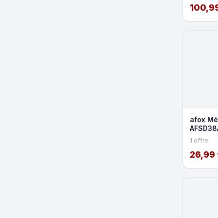
100,9
afox Mé
AFSD38
1600MH
1 offre
26,99 