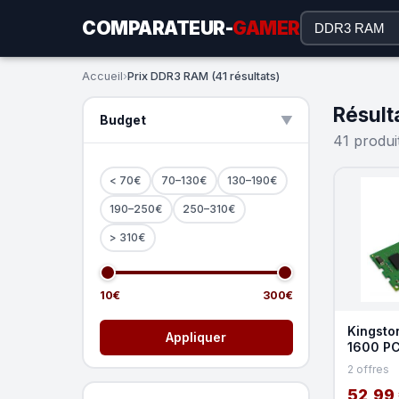
COMPARATEUR-
GAMER
Accueil
›
Prix DDR3 RAM (41 résultats)
Résult
Budget
▲
41 produi
< 70€
70–130€
130–190€
190–250€
250–310€
> 310€
10€
300€
Kingsto
Appliquer
1600 PC
2 offres
52,99