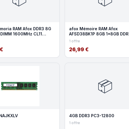
moria RAM Afox DDR3 8G
afox Mémoire RAM Afox
UDIMM 1600MHz CL11
AFSD38BK1P 8GB 1x8GB DDR
1600MHz SO-DIMM 204-pin 
1 offre
 €
26,99 €
📦
NAJKXLV
4GB DDR3 PC3-12800
1 offre