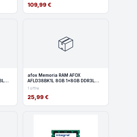
109,99 €
📦
afox Memoria RAM AFOX
3L
AFLD38BK1L 8GB 1x8GB DDR3L
,
1600MHz CL11 DIMM Unbuffered Bl
1 offre
25,99 €