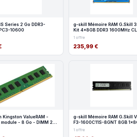
 NS Series 2 Go DDR3-
g-skill Mémoire RAM G.Skill 
PC3-10600
Kit 4x8GB DDR3 1600MHz C
240-pin DIMM Heatsin
1 offre
€
235,99 €
n Kingston ValueRAM -
g-skill Mémoire RAM G.Skill 
 module - 8 Go - DIMM 240
F3-1600C11S-8GNT 8GB 1x8
 - 1600 MHz
DDR3 1600MHz CL11 D
1 offre