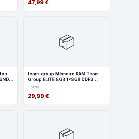
47,99 €
📦
ton
team-group Mémoire RAM Team
16ND8
Group ELITE 8GB 1x8GB DDR3
1600MHz CL11 Heatsink
1 offre
29,99 €
📦