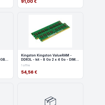
91,00 €
Kingston Kingston ValueRAM -
4GB
DDR3L - kit - 8 Go 2 x 4 Go - DIMM
 SO
240 broches - 16
1 offre
54,56 €
📦