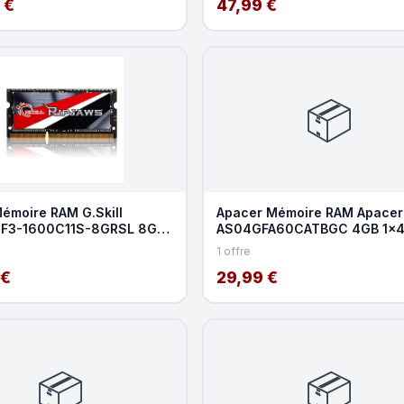
 €
47,99 €
📦
Mémoire RAM G.Skill
Apacer Mémoire RAM Apacer
 F3-1600C11S-8GRSL 8GB
AS04GFA60CATBGC 4GB 1x
DDR3 1600MHz CL1
DDR3 1600MHz CL11 204-pin
1 offre
 €
29,99 €
📦
📦