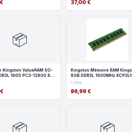
 €
37,00 €
📦
n Kingston ValueRAM SO-
Kingston Mémoire RAM Kings
DR3L 1600 PC3-12800 8GB
8GB DDR3L 1600MHz KCP3L
8
1 offre
 €
86,99 €
📦
📦