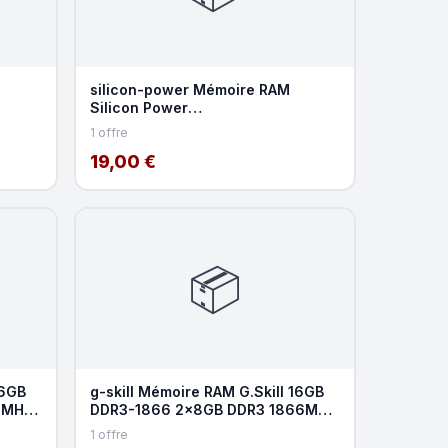
silicon-power Mémoire RAM
Silicon Power
x4GB
SP004GLLTU160N02 4GB 1x4GB
1 offre
DDR3L 1600MHz
19,00 €
📦
16GB
g-skill Mémoire RAM G.Skill 16GB
3MHz
DDR3-1866 2x8GB DDR3 1866MHz
CL11 Dual-channel
1 offre