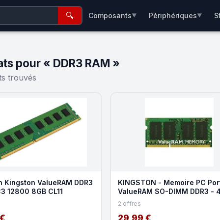
🔍
Composants
Périphériques
S
▼
▼
ats pour « DDR3 RAM »
ts trouvés
n Kingston ValueRAM DDR3
KINGSTON - Memoire PC Por
3 12800 8GB CL11
ValueRAM SO-DIMM DDR3 - 
(1x4Go) - 1600MHz -
2 offres
 €
29,99 €