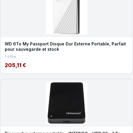
WD 6To My Passport Disque Dur Externe Portable, Parfait
pour sauvegarde et stock
1 offre
205,11 €