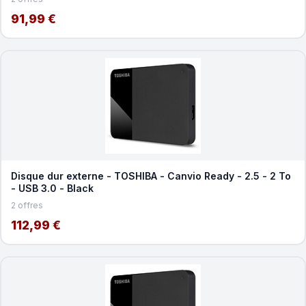
91,99 €
Disque dur externe - TOSHIBA - Canvio Ready - 2.5 - 2 To
- USB 3.0 - Black
2 offres
112,99 €