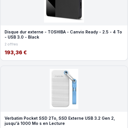
Disque dur externe - TOSHIBA - Canvio Ready - 2.5 - 4 To
- USB 3.0 - Black
2 offres
193,36 €
Verbatim Pocket SSD 2To, SSD Externe USB 3.2 Gen 2,
jusqu'à 1000 Mo s en Lecture