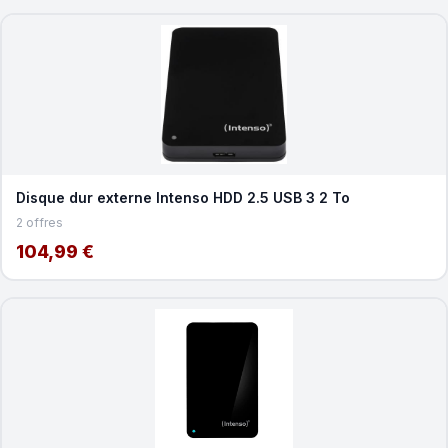
Disque dur externe Intenso HDD 2.5 USB 3 2 To
2 offres
104,99 €