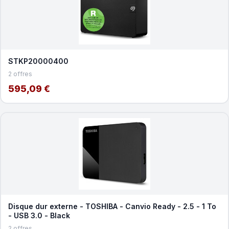
STKP20000400
2 offres
595,09 €
Disque dur externe - TOSHIBA - Canvio Ready - 2.5 - 1 To
- USB 3.0 - Black
2 offres