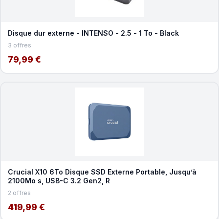
Disque dur externe - INTENSO - 2.5 - 1 To - Black
3 offres
79,99 €
Crucial X10 6To Disque SSD Externe Portable, Jusqu’à
2100Mo s, USB-C 3.2 Gen2, R
2 offres
419,99 €