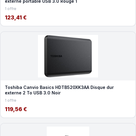
externe portable USB 3.0 Rouge 1
1 offre
123,41 €
Toshiba Canvio Basics HDTB520XK3AA Disque dur
externe 2 To USB 3.0 Noir
1 offre
119,56 €