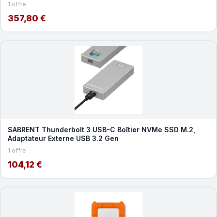
1 offre
357,80 €
SABRENT Thunderbolt 3 USB-C Boîtier NVMe SSD M.2,
Adaptateur Externe USB 3.2 Gen
1 offre
104,12 €