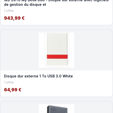
de gestion du disque et
1 offre
943,99 €
Disque dur externe 1 To USB 3.0 White
1 offre
64,99 €