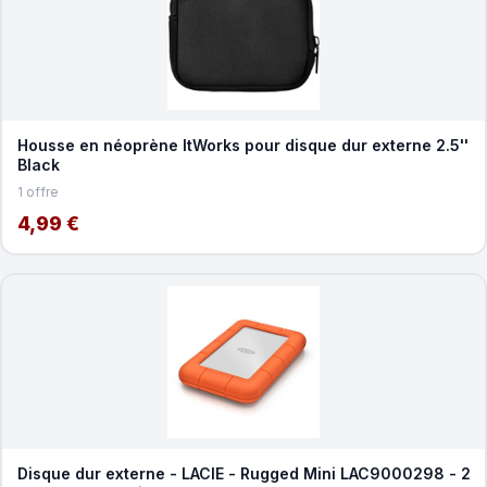
Housse en néoprène ItWorks pour disque dur externe 2.5''
Black
1 offre
4,99 €
Disque dur externe - LACIE - Rugged Mini LAC9000298 - 2