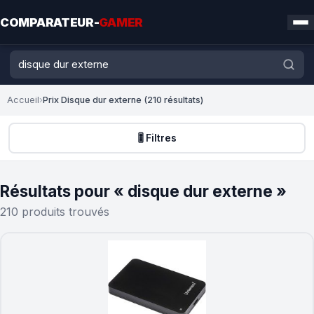
COMPARATEUR-
GAMER
Accueil
›
Prix Disque dur externe (210 résultats)
🎚️ Filtres
Résultats pour « disque dur externe »
210 produits trouvés