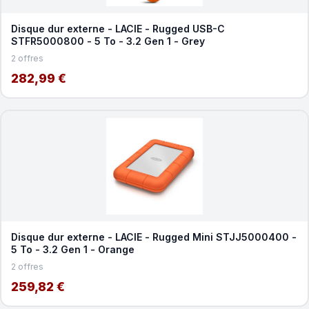
Disque dur externe - LACIE - Rugged USB-C
STFR5000800 - 5 To - 3.2 Gen 1 - Grey
2 offres
282,99 €
Disque dur externe - LACIE - Rugged Mini STJJ5000400 -
5 To - 3.2 Gen 1 - Orange
2 offres
259,82 €