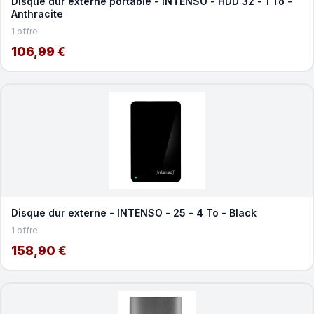
Disque dur externe portable - INTENSO - HDD 32 - 1 To -
Anthracite
1 offre
106,99 €
Disque dur externe - INTENSO - 25 - 4 To - Black
1 offre
158,90 €