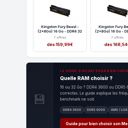
Kingston Fury Beast -
Kingston Fury Be
(2x8Go) 16 Go - DDR4 32
(2x8Go) 16 Go - D
7 offres
7 offres
dès 159,99€
dès 168,54
LE GUIDE D'ACHAT POUR BIEN CHOIS
Quelle RAM choisir ?
16 ou 32 Go ? DDR4 3600 ou DDR5 60
correctes. Le guide explique les fré
💾
benchmark ne voit.
DDR4 3600
DDR5 6000
AM5 / LGA
Guide pour bien choisir son M