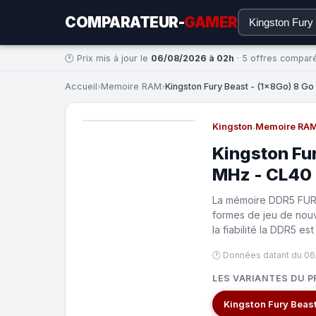
COMPARATEUR-
GAMER
🕐 Prix mis à jour le
06/08/2026 à 02h
· 5 offres compar
Accueil
›
Memoire RAM
›
Kingston Fury Beast - (1x8Go) 8 G
Kingston
·
Memoire RA
Kingston Fu
MHz - CL40
La mémoire DDR5 FURY
formes de jeu de nouve
la fiabilité la DDR5 es
🕐 Données datant du 06
LES VARIANTES DU P