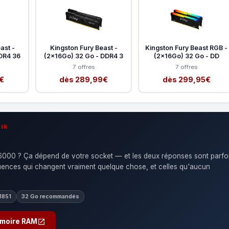
ast -
Kingston Fury Beast -
Kingston Fury Beast RGB -
DR4 36
(2x16Go) 32 Go - DDR4 3
(2x16Go) 32 Go - DD
7 offres
7 offres
€
dès 289,99€
dès 299,95€
IR
00 ? Ça dépend de votre socket — et les deux réponses sont parfo
quences qui changent vraiment quelque chose, et celles qu'aucun
1851
32 Go recommandés
emoire RAM