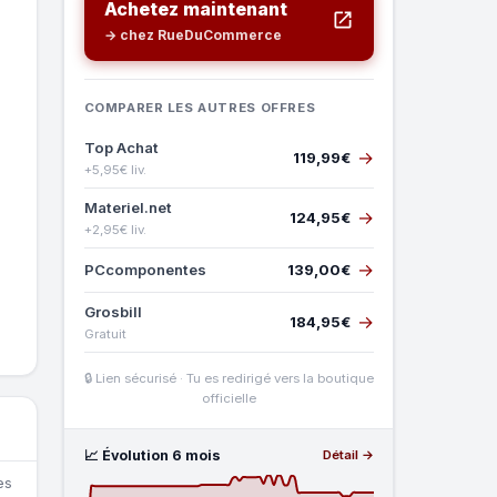
Achetez maintenant
→ chez RueDuCommerce
COMPARER LES AUTRES OFFRES
Top Achat
→
119,99€
+5,95€ liv.
Materiel.net
→
124,95€
+2,95€ liv.
→
PCcomponentes
139,00€
Grosbill
→
184,95€
Gratuit
🔒 Lien sécurisé · Tu es redirigé vers la boutique
officielle
📈 Évolution 6 mois
Détail →
es