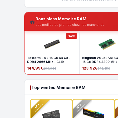
Bons plans Memoire RAM
🔥
Les meilleures promos chez nos marchands
-52%
Textorm - 4 x 16 Go 64 Go -
Kingston ValueRAM S
DDR4 2666 MHz - CL19
16 Go DDR4 3200 MHz
1Rx8
144,99€
123,92€
299,96€
242,45€
Top ventes Memoire RAM
N°2
N°1
TOP VENTE
TOP VENTE