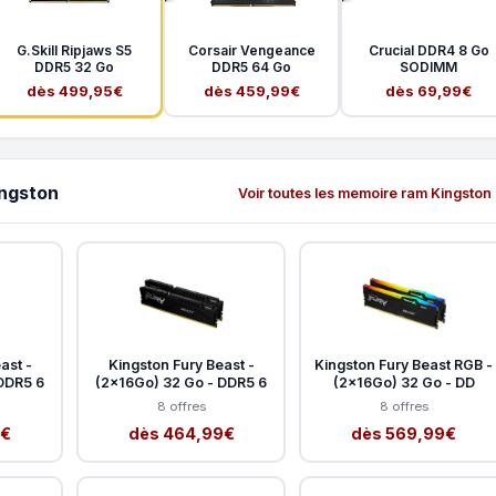
G.Skill Ripjaws S5
Corsair Vengeance
Crucial DDR4 8 Go
DDR5 32 Go
DDR5 64 Go
SODIMM
dès 499,95€
dès 459,99€
dès 69,99€
ingston
Voir toutes les memoire ram Kingston
ast -
Kingston Fury Beast -
Kingston Fury Beast RGB -
DDR5 6
(2x16Go) 32 Go - DDR5 6
(2x16Go) 32 Go - DD
8 offres
8 offres
9€
dès 464,99€
dès 569,99€