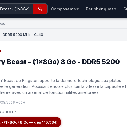
🔍
Composants
Périphériques
S
▼
▼
ées
o - DDR5 5200 MHz - CL40 —
M
ry Beast - (1x8Go) 8 Go - DDR5 5200
 Beast de Kingston apporte la dernière technologie aux plates-
lle génération. Poussant encore plus loin la vitesse la capacité et
t livrée avec un arsenal de fonctionnalités améliorées.
/08/2026 – 02H
RODUIT :
Kingston Fury Beast - (1x8Go) 8 Go — dès 119,99€