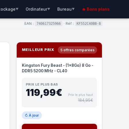
tockage
Ordinateur
Bureau
🔥 Bons plans
▼
▼
▼
EAN :
· Réf :
740617325966
KF552C40BB-8
MEILLEUR PRIX
5 offres comparées
Kingston Fury Beast - (1x8Go) 8 Go -
DDR5 5200 MHz - CL40
PRIX LE PLUS BAS
119,99€
Prix le plus haut
184,95€
↻ À jour