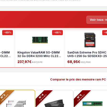
Voir tous 
-49%
-46%
-
O-DIMM
Kingston ValueRAM SO-DIMM
SanDisk Extreme Pro SDHC
 CL22
32 Go DDR4 3200 MHz CL22
UHS-I 256 Go SDSDXXD-2
2Rx8
GN4I
237,97€
68,95€
437,97€
122,78€
Comparer le prix des memoire ram PC
N°3
N°5
N°4
TOP VENTE
TOP VENTE
TOP VENTE