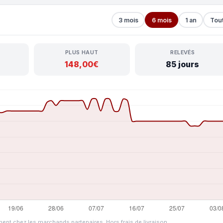
3 mois
6 mois
1 an
Tou
PLUS HAUT
RELEVÉS
148,00€
85 jours
ment chez les marchands partenaires. Hors frais de livraison.