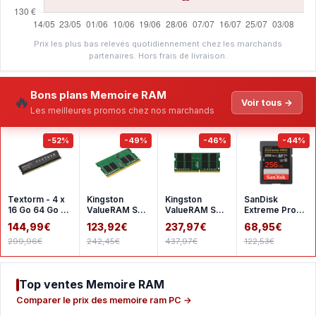
Prix les plus bas relevés quotidiennement chez les marchands
partenaires. Hors frais de livraison.
Bons plans Memoire RAM
🔥
Voir tous →
Les meilleures promos chez nos marchands
-52%
-49%
-46%
-44%
Textorm - 4 x
Kingston
Kingston
SanDisk
16 Go 64 Go -
ValueRAM SO-
ValueRAM SO-
Extreme Pro
DDR4 2666
DIMM 16 Go
DIMM 32 Go
SDHC UHS-I
144,99€
123,92€
237,97€
68,95€
MHz - CL19
DDR4 3200
DDR4 3200
256 Go
299,96€
242,45€
437,97€
122,53€
MHz CL22
MHz CL22
SDSDXXD-
1Rx8
2Rx8
256G-GN4I
Top ventes Memoire RAM
Comparer le prix des memoire ram PC →