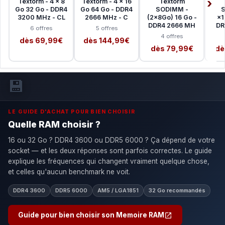
Textorm - 4 x 8
Textorm - 4 x 16
Textorm
Go 32 Go - DDR4
Go 64 Go - DDR4
SODIMM -
S
3200 MHz - CL
2666 MHz - C
(2x8Go) 16 Go -
1x1
DDR4 2666 MH
DDR
6 offres
5 offres
4 offres
dès 69,99€
dès 144,99€
dès 79,99€
dè
💾
LE GUIDE D'ACHAT POUR BIEN CHOISIR
Quelle RAM choisir ?
16 ou 32 Go ? DDR4 3600 ou DDR5 6000 ? Ça dépend de votre
socket — et les deux réponses sont parfois correctes. Le guide
explique les fréquences qui changent vraiment quelque chose,
et celles qu'aucun benchmark ne voit.
DDR4 3600
DDR5 6000
AM5 / LGA1851
32 Go recommandés
Guide pour bien choisir son Memoire RAM