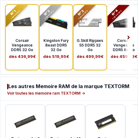
N°2
N°3
N°4
N°1
TOP VENTE
TOP VENTE
TOP VENTE
TOP VENTE
Corsair
Kingston Fury
G.Skill Ripjaws
Corsair
Vengeance
Beast DDR5
S5 DDR5 32
Vengeance
DDR5 32 Go
32 Go
Go
DDR5 64 Go
dès 436,99€
dès 519,95€
dès 499,99€
dès 459,99€
Les autres Memoire RAM de la marque TEXTORM
Voir toutes les memoire ram TEXTORM →