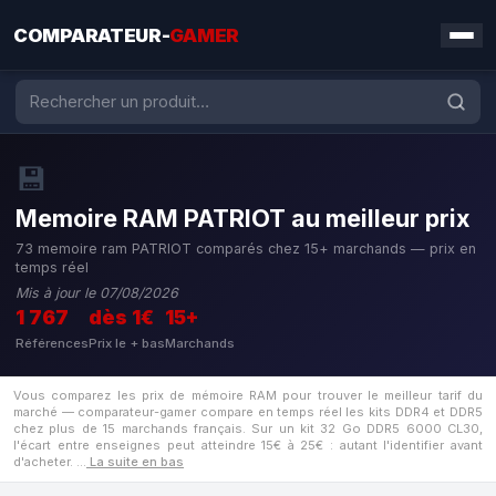
COMPARATEUR-
GAMER
💾
Memoire RAM PATRIOT au meilleur prix
73 memoire ram PATRIOT comparés chez 15+ marchands — prix en
temps réel
Mis à jour le 07/08/2026
1 767
dès 1€
15+
Références
Prix le + bas
Marchands
Vous comparez les prix de mémoire RAM pour trouver le meilleur tarif du
marché — comparateur-gamer compare en temps réel les kits DDR4 et DDR5
chez plus de 15 marchands français. Sur un kit 32 Go DDR5 6000 CL30,
l'écart entre enseignes peut atteindre 15€ à 25€ : autant l'identifier avant
d'acheter.
…
La suite en bas