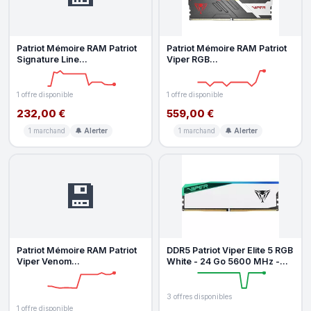
Patriot Mémoire RAM Patriot
Patriot Mémoire RAM Patriot
Signature Line
Viper RGB
PSD516G560081S 16GB
PVVR532G640C32K 32GB
1x16GB DDR5 5600M
2x16GB DDR5 6400MHz K
1 offre disponible
1 offre disponible
232,00 €
559,00 €
1 marchand
🔔 Alerter
1 marchand
🔔 Alerter
💾
Patriot Mémoire RAM Patriot
DDR5 Patriot Viper Elite 5 RGB
Viper Venom
White - 24 Go 5600 MHz -
PVV532G700C32K 32GB
CAS 38
2x16GB DDR5 7000MHz
3 offres disponibles
1 offre disponible