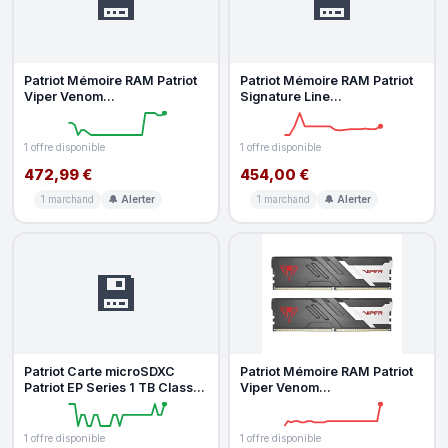
💾
💾
Patriot Mémoire RAM Patriot
Patriot Mémoire RAM Patriot
Viper Venom
Signature Line
PVV532G640C32K 32Go
PSD532G56002 32GB
2x16Go DDR5 6400MHz
1x32GB DDR5 5600MHz
1 offre disponible
1 offre disponible
472,99 €
454,00 €
1 marchand
🔔 Alerter
1 marchand
🔔 Alerter
💾
Patriot Carte microSDXC
Patriot Mémoire RAM Patriot
Patriot EP Series 1 TB Classe
Viper Venom
10 U3 V30 90 Mo s
PVV564G640C32K 64GB
2x32GB DDR5 6400MHz
1 offre disponible
1 offre disponible