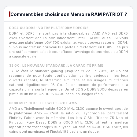
Comment bien choisir son Memoire RAM PATRIOT ?
DDR4 OU DDR5 : VOTRE PLATEFORME DÉCIDE
DDR4 et DDR5 ne sont pas interchangeables. AMD AM5 est DDR5
exclusivement depuis son lancement. Intel LGA1851 aussi. Si vous
avez une plateforme LGA1700 existante, vous pouvez rester en DDR4.
Si vous montez un nouveau PC, partez directement en DDR5 : les prix
ont suffisamment baissé pour effacer l'avantage économique du DDR4
à capacité égale.
32 GO : LE NOUVEAU STANDARD, LA CAPACITÉ PRIME
16 Go était le standard gaming jusqu'en 2022. En 2025, 32 Go est
recommandé pour toute configuration gaming sérieuse : les jeux
ouverts récents, le streaming simultané et les usages multitâches
saturent régulièrement 16 Go. Et en termes de performance : la
capacité prime sur la fréquence. Un kit 32 Go DDR5 5600 dépasse en
pratique un kit 16 Go DDR5 6400 dans les usages réels.
6000 MHZ CL30 : LE SWEET SPOT AM5
AMD a officiellement validé 6000 MHz CL30 comme le sweet spot de
la plateforme AM5 — c'est le ratio qui synchronise parfaitement
l'Infinity Fabric avec la mémoire. Les kits G.Skill Trident Z5 Neo et
Kingston Fury Beast DDR5 à 6000 MHz CL30 offrent le meilleur
rapport performances/prix sur Ryzen. Au-delà de 6400-6800 MHz, les
gains sont marginaux et l'instabilité devient un risque.