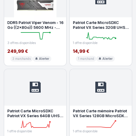
DDR5 Patriot Viper Venom - 16
Patriot Carte MicroSDXC
Go ((2x8Go)) 5600 MHz -
Patriot VX Series 32GB UHS-I
CAS 40
Classe 10 U3 V30 90MB s
3 offres disponibles
1 offre disponible
249,99 €
14,99 €
3 marchands
🔔 Alerter
1 marchand
🔔 Alerter
💾
💾
Patriot Carte MicroSDXC
Patriot Carte mémoire Patriot
Patriot VX Series 64GB UHS-I
VX Series 128GB MicroSDXC
Classe 10 90MB s 80MB s
UHS-I U3 V30 90Mo s 80Mo
1 offre disponible
1 offre disponible