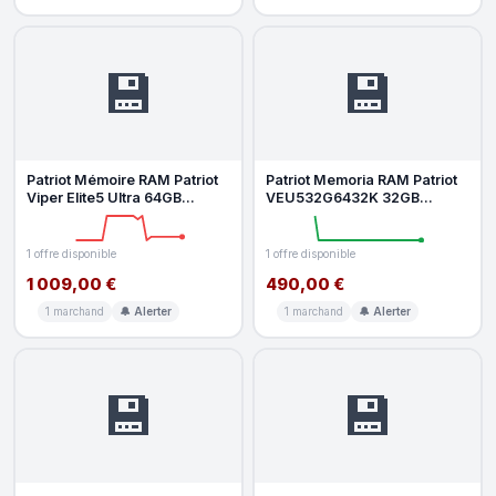
💾
💾
Patriot Mémoire RAM Patriot
Patriot Memoria RAM Patriot
Viper Elite5 Ultra 64GB
VEU532G6432K 32GB
2x32GB DDR5 6400MHz
2x16GB DDR5 6400MHz
CL32 Kit
CL32 Kit XMP D
1 offre disponible
1 offre disponible
1 009,00 €
490,00 €
1 marchand
🔔 Alerter
1 marchand
🔔 Alerter
💾
💾