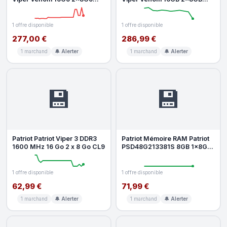
DDR5 6000MHz CL36 AMD
DDR5 6000MHz CL30 AMD
EXPO Bl
EXPO
1 offre disponible
1 offre disponible
277,00 €
286,99 €
1 marchand
🔔 Alerter
1 marchand
🔔 Alerter
💾
💾
Patriot Patriot Viper 3 DDR3
Patriot Mémoire RAM Patriot
1600 MHz 16 Go 2 x 8 Go CL9
PSD48G213381S 8GB 1x8GB
DDR4 2133MHz CL15 SO-
DIMM Un
1 offre disponible
1 offre disponible
62,99 €
71,99 €
1 marchand
🔔 Alerter
1 marchand
🔔 Alerter