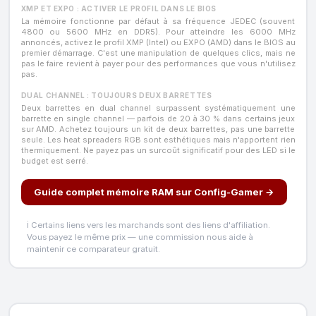
XMP ET EXPO : ACTIVER LE PROFIL DANS LE BIOS
La mémoire fonctionne par défaut à sa fréquence JEDEC (souvent
4800 ou 5600 MHz en DDR5). Pour atteindre les 6000 MHz
annoncés, activez le profil XMP (Intel) ou EXPO (AMD) dans le BIOS au
premier démarrage. C'est une manipulation de quelques clics, mais ne
pas le faire revient à payer pour des performances que vous n'utilisez
pas.
DUAL CHANNEL : TOUJOURS DEUX BARRETTES
Deux barrettes en dual channel surpassent systématiquement une
barrette en single channel — parfois de 20 à 30 % dans certains jeux
sur AMD. Achetez toujours un kit de deux barrettes, pas une barrette
seule. Les heat spreaders RGB sont esthétiques mais n'apportent rien
thermiquement. Ne payez pas un surcoût significatif pour des LED si le
budget est serré.
Guide complet mémoire RAM sur Config-Gamer →
ℹ️ Certains liens vers les marchands sont des liens d'affiliation.
Vous payez le même prix — une commission nous aide à
maintenir ce comparateur gratuit.