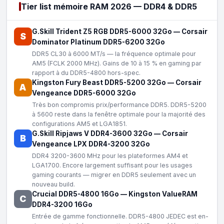
Tier list mémoire RAM 2026 — DDR4 & DDR5
G.Skill Trident Z5 RGB DDR5-6000 32Go
—
Corsair
S
Dominator Platinum DDR5-6200 32Go
DDR5 CL30 à 6000 MT/s — la fréquence optimale pour
AM5 (FCLK 2000 MHz). Gains de 10 à 15 % en gaming par
rapport à du DDR5-4800 hors-spec.
Kingston Fury Beast DDR5-5200 32Go
—
Corsair
A
Vengeance DDR5-6000 32Go
Très bon compromis prix/performance DDR5. DDR5-5200
à 5600 reste dans la fenêtre optimale pour la majorité des
configurations AM5 et LGA1851.
G.Skill Ripjaws V DDR4-3600 32Go
—
Corsair
B
Vengeance LPX DDR4-3200 32Go
DDR4 3200-3600 MHz pour les plateformes AM4 et
LGA1700. Encore largement suffisant pour les usages
gaming courants — migrer en DDR5 seulement avec un
nouveau build.
Crucial DDR5-4800 16Go
—
Kingston ValueRAM
C
DDR4-3200 16Go
Entrée de gamme fonctionnelle. DDR5-4800 JEDEC est en-