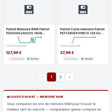
💾
💾
Patriot Mémoire RAM Patriot
Patriot Carte mémoire Patriot
PSD416G24002S 16GB
PEF128GEP31MCX 128 Go
1x16GB DDR4 2400MHz CL17
MicroSDXC UHS U3 V30
SO-DIMM
Class 1
1 offre disponible
1 offre disponible
127,99 €
37,99 €
1 marchand
🔔 Alerter
1 marchand
🔔 Alerter
‹
1
2
›
📖 GUIDE D'ACHAT — MEMOIRE RAM
Vous comparez les prix de mémoire RAM pour trouver le
meilleur tarif du marché — comparateur-gamer compare en