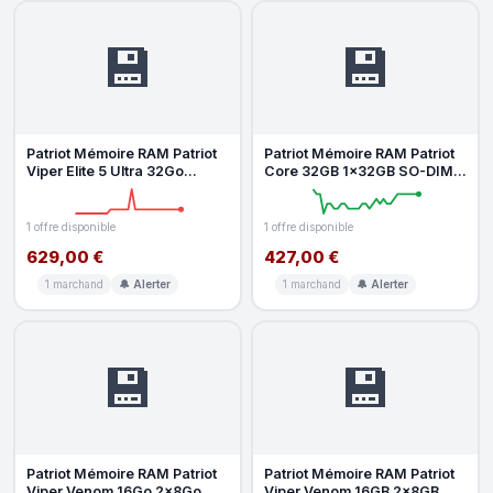
💾
💾
Patriot Mémoire RAM Patriot
Patriot Mémoire RAM Patriot
Viper Elite 5 Ultra 32Go
Core 32GB 1x32GB SO-DIMM
2x16Go DDR5 6000MHz
DDR5 5600MHz CL46
CL28 RG
Dissipate
1 offre disponible
1 offre disponible
629,00 €
427,00 €
1 marchand
🔔 Alerter
1 marchand
🔔 Alerter
💾
💾
Patriot Mémoire RAM Patriot
Patriot Mémoire RAM Patriot
Viper Venom 16Go 2x8Go
Viper Venom 16GB 2x8GB