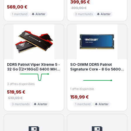
399,95 €
569,00 €
399,99 €
1 marchand
🔔 Alerter
3 marchands
🔔 Alerter
DDR5 Patriot Viper Xtreme 5 -
SO-DIMM DDR5 Patriot
32 Go ((2x16Go)) 6400 MHz
Signature Core - 8 Go 5600
- CAS 32
MHz - CAS 46
3 offres disponibles
1 offre disponible
519,95 €
159,99 €
519,99 €
3 marchands
🔔 Alerter
1 marchand
🔔 Alerter