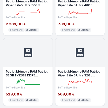
Patriot Mémoire RAM Patriot
Patriot Mémoire RAM Patriot
Viper Elite5 Ultra 96GB
Viper Elite 5 Ultra 48Go
2x48GB DDR5 6000MHz
2x24Go DDR5 6000MHz
CL28 Int
CL32 XM
1 offre disponible
1 offre disponible
2 289,00 €
739,00 €
1 marchand
🔔 Alerter
1 marchand
🔔 Alerter
💾
💾
Patriot Mémoire RAM Patriot
Patriot Mémoire RAM Patriot
32GB 1x32GB DDR5
Viper Elite 5 Ultra 32Go
6000MHz CL28 Dissipateur
2x16Go DDR5 6400MHz
XMP ECC
CL32 RG
1 offre disponible
1 offre disponible
529,00 €
569,00 €
1 marchand
🔔 Alerter
1 marchand
🔔 Alerter