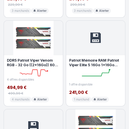
229,99 €
299,99 €
3 marchands
🔔 Alerter
3 marchands
🔔 Alerter
💾
DDR5 Patriot Viper Venom
Patriot Mémoire RAM Patriot
RGB - 32 Go ((2x16Go)) 6000
Viper Elite 5 16Go 1x16Go
MHz - CAS 36
DDR5 6000MHz CL30 Intel
XM
4 offres disponibles
1 offre disponible
494,99 €
241,00 €
499,99 €
4 marchands
🔔 Alerter
1 marchand
🔔 Alerter
💾