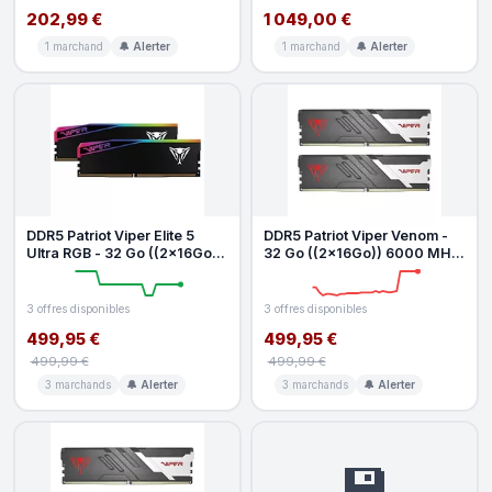
202,99 €
1 049,00 €
1 marchand
🔔 Alerter
1 marchand
🔔 Alerter
DDR5 Patriot Viper Elite 5
DDR5 Patriot Viper Venom -
Ultra RGB - 32 Go ((2x16Go))
32 Go ((2x16Go)) 6000 MHz
6000 MHz - CAS 36
- CAS 36
3 offres disponibles
3 offres disponibles
499,95 €
499,95 €
499,99 €
499,99 €
3 marchands
🔔 Alerter
3 marchands
🔔 Alerter
💾