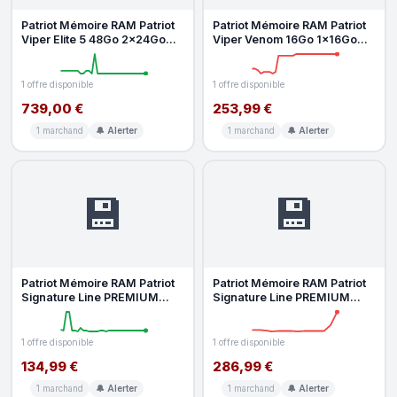
Patriot Mémoire RAM Patriot
Patriot Mémoire RAM Patriot
Viper Elite 5 48Go 2x24Go
Viper Venom 16Go 1x16Go
DDR5 7000MHz CL32 RGB
DDR5 6000MHz CL30 AMD
Mult
EXPO M
1 offre disponible
1 offre disponible
739,00 €
253,99 €
1 marchand
🔔 Alerter
1 marchand
🔔 Alerter
💾
💾
Patriot Mémoire RAM Patriot
Patriot Mémoire RAM Patriot
Signature Line PREMIUM
Signature Line PREMIUM
16Go 1x16Go DDR4 3200MHz
32Go 1x32Go DDR4
CL22
3200MHz CL22
1 offre disponible
1 offre disponible
134,99 €
286,99 €
1 marchand
🔔 Alerter
1 marchand
🔔 Alerter