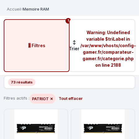
Accueil
›
Memoire RAM
1
Warning
: Undefined
variable $triLabel in
↕
🎚️ Filtres
/var/www/vhosts/config-
Trier
gamer.fr/comparateur-
gamer.fr/categorie.php
on line
2188
73 résultats
Filtres actifs :
Tout effacer
PATRIOT
✕