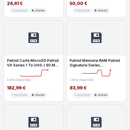
24,61 €
50,00 €
1 marchand
🔔 Alerter
1 marchand
🔔 Alerter
💾
💾
Patriot Carte MicroSD Patriot
Patriot Mémoire RAM Patriot
VX Series 1 To UHS-I 90 Mo s
Signature Series
80 Mo s Black
PSD48G32002 8GB 1x8GB
DDR4 3200MHz
1 offre disponible
1 offre disponible
182,99 €
83,99 €
1 marchand
🔔 Alerter
1 marchand
🔔 Alerter
💾
💾