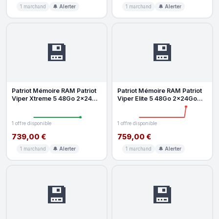
1 marchand
🔔 Alerter
1 marchand
🔔 Alerter
💾
💾
Patriot Mémoire RAM Patriot
Patriot Mémoire RAM Patriot
Viper Xtreme 5 48Go 2x24Go
Viper Elite 5 48Go 2x24Go
DDR5 7000MHz CL32 Kit DIM
DDR5 6000MHz CL32 RGB
Mult
1 offre disponible
1 offre disponible
739,00 €
759,00 €
1 marchand
🔔 Alerter
1 marchand
🔔 Alerter
💾
💾