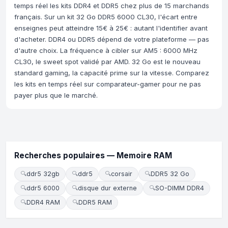
temps réel les kits DDR4 et DDR5 chez plus de 15 marchands
français. Sur un kit 32 Go DDR5 6000 CL30, l'écart entre
enseignes peut atteindre 15€ à 25€ : autant l'identifier avant
d'acheter. DDR4 ou DDR5 dépend de votre plateforme — pas
d'autre choix. La fréquence à cibler sur AM5 : 6000 MHz
CL30, le sweet spot validé par AMD. 32 Go est le nouveau
standard gaming, la capacité prime sur la vitesse. Comparez
les kits en temps réel sur comparateur-gamer pour ne pas
payer plus que le marché.
Recherches populaires — Memoire RAM
🔍
ddr5 32gb
🔍
ddr5
🔍
corsair
🔍
DDR5 32 Go
🔍
ddr5 6000
🔍
disque dur externe
🔍
SO-DIMM DDR4
🔍
DDR4 RAM
🔍
DDR5 RAM