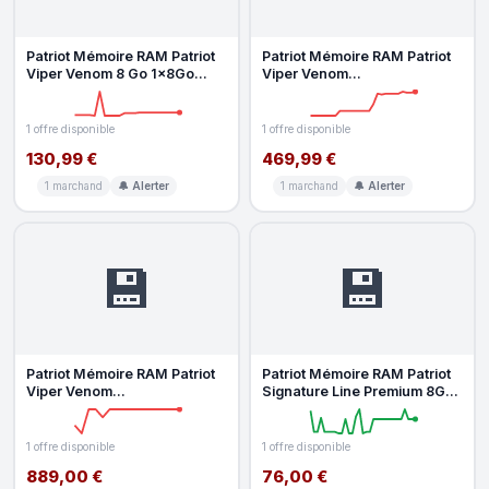
Patriot Mémoire RAM Patriot
Patriot Mémoire RAM Patriot
Viper Venom 8 Go 1x8Go
Viper Venom
DDR5 6000MHz CL40 Intel
PVV532G600C30K 32GB
XMP B
2x16GB DDR5 4800MHz
1 offre disponible
1 offre disponible
130,99 €
469,99 €
1 marchand
🔔 Alerter
1 marchand
🔔 Alerter
💾
💾
Patriot Mémoire RAM Patriot
Patriot Mémoire RAM Patriot
Viper Venom
Signature Line Premium 8GB
PVV564G600C30K 64GB
1x8GB DDR4 3200MHz CL22
2x32GB DDR5 4800MHz
S
1 offre disponible
1 offre disponible
889,00 €
76,00 €