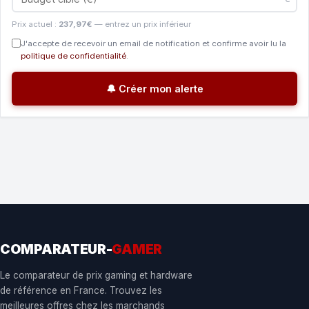
Prix actuel :
237,97€
— entrez un prix inférieur
J'accepte de recevoir un email de notification et confirme avoir lu la
politique de confidentialité
.
🔔 Créer mon alerte
COMPARATEUR-
GAMER
Le comparateur de prix gaming et hardware
de référence en France. Trouvez les
meilleures offres chez les marchands