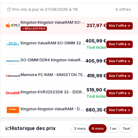
🕐 Prix mis à jour le 07/08/2026 à 11h
6 offres
Kingston Kingston ValueRAM SO-DIMM DDR4 3200 MHz 32 Go CL22
237,97 €
Voir l'offre →
⭐ MEILLEUR PRIX
405,99 €
Kingston ValueRAM SO-DIMM 32 Go DDR4 3200 MHz CL22 2Rx8
Voir l'offre →
Tout inclus
SO-DIMM DDR4 Kingston ValueRAM - 32 Go 3200 MHz - CAS 22
405,99 €
Voir l'offre →
Memoire PC RAM - KINGSTON TECHNOLOGY - Value - 32 Go - SoDIMM DDR4 - 3200 Mhz
419,99 €
Voir l'offre →
519,90 €
Kingston KVR32S22D8 32 - (DDR4 1X32GB 3200 CL22)
Voir l'offre →
Tout inclus
Kingston Kingston ValueRAM - DDR4 - module - 32 Go - SO DIMM 260 broches - 3200 MHz PC4-25
680,35 €
Voir l'offre →
📈
Historique des prix
3 mois
6 mois
1 an
Tout