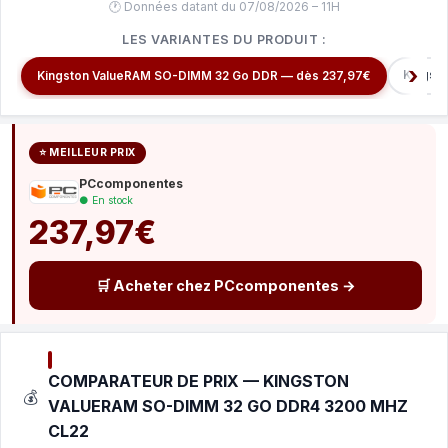
🕐 Données datant du 07/08/2026 – 11H
LES VARIANTES DU PRODUIT :
Kingst
Kingston ValueRAM SO-DIMM 32 Go DDR — dès 237,97€
⭐ MEILLEUR PRIX
PCcomponentes
● En stock
237,97€
🛒 Acheter chez PCcomponentes →
COMPARATEUR DE PRIX — KINGSTON
💰
VALUERAM SO-DIMM 32 GO DDR4 3200 MHZ
CL22