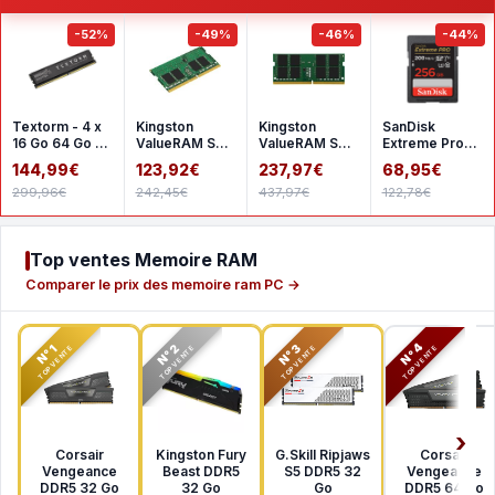
-52%
-49%
-46%
-44%
Textorm - 4 x
Kingston
Kingston
SanDisk
16 Go 64 Go -
ValueRAM SO-
ValueRAM SO-
Extreme Pro
DDR4 2666
DIMM 16 Go
DIMM 32 Go
SDHC UHS-I
144,99€
123,92€
237,97€
68,95€
MHz - CL19
DDR4 3200
DDR4 3200
256 Go
299,96€
242,45€
437,97€
122,78€
MHz CL22
MHz CL22
SDSDXXD-
1Rx8
2Rx8
256G-GN4I
Top ventes Memoire RAM
Comparer le prix des memoire ram PC →
N°2
N°3
N°4
N°1
TOP VENTE
TOP VENTE
TOP VENTE
TOP VENTE
Corsair
Kingston Fury
G.Skill Ripjaws
Corsair
Vengeance
Beast DDR5
S5 DDR5 32
Vengeance
DDR5 32 Go
32 Go
Go
DDR5 64 Go