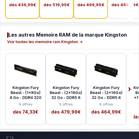
dès 436,99€
dès 519,95€
dès 499,95€
dès 459,99€
Les autres Memoire RAM de la marque Kingston
Voir toutes les memoire ram Kingston →
Kingston Fury
Kingston Fury
Kingston Fury
Ki
Beast - (1x8Go)
Beast - (2x16Go)
Beast - (2x16Go)
B
8 Go - DDR4 320
32 Go - DDR5 6
32 Go - DDR5 6
(2x1
9 offres
9 offres
8 offres
dès 74,33€
dès 479,99€
dès 464,99€
dè