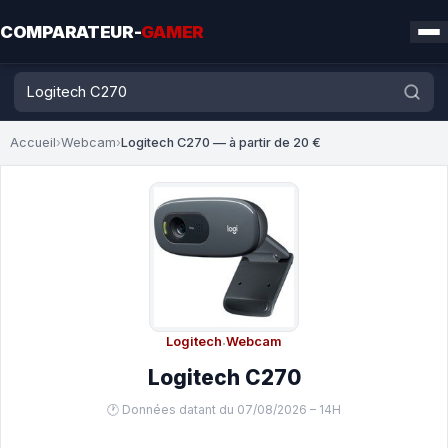
COMPARATEUR-
GAMER
Accueil
›
Webcam
›
Logitech C270 — à partir de 20 €
Logitech
·
Webcam
Logitech C270
🕐 Données datant du 07/08/2026 – 14H