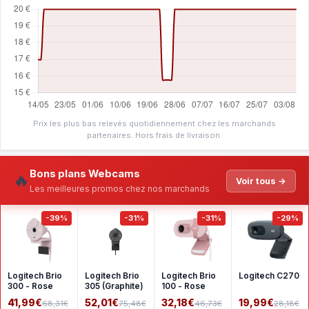
Prix les plus bas relevés quotidiennement chez les marchands
partenaires. Hors frais de livraison.
Bons plans Webcams
🔥
Voir tous →
Les meilleures promos chez nos marchands
-39%
-31%
-31%
-29%
Logitech Brio
Logitech Brio
Logitech Brio
Logitech C270
300 - Rose
305 (Graphite)
100 - Rose
41,99€
52,01€
32,18€
19,99€
68,31€
75,48€
46,73€
28,18€