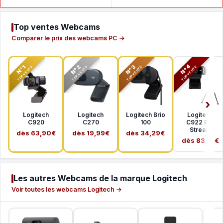
Top ventes Webcams
Comparer le prix des webcams PC →
N°2
N°3
N°4
N°1
TOP VENTE
TOP VENTE
TOP VENTE
TOP VENTE
Logitech
Logitech
Logitech Brio
Logitech
C920
C270
100
C922 Pro
Stream
dès 63,90€
dès 19,99€
dès 34,29€
dès 83,51€
Les autres Webcams de la marque Logitech
Voir toutes les webcams Logitech →