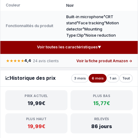
Couleur
Noir
Built-in microphone^CRT
stand^Face tracking^Motion
Fonctionnalités du produit
detector^Mounting
Type:Clip^Noise reduction
Voir toutes les caractéristiques
▼
4,4
★★★★★
· 24 avis clients
Voir la fiche produit Amazon →
📈
Historique des prix
3 mois
6 mois
1 an
Tout
PRIX ACTUEL
PLUS BAS
19,99€
15,77€
PLUS HAUT
RELEVÉS
19,99€
86 jours