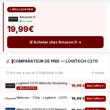
⭐ MEILLEUR PRIX
Amazon.fr
● En stock
19,99€
🛒 Acheter chez Amazon.fr →
💰
COMPARATEUR DE PRIX — LOGITECH C270
🕐 Prix mis à jour le 07/08/2026 à 14h
11 offres
Logitech C270 Webcam Streaming HD
19,99 €
Voir l'offre →
⭐ MEILLEUR PRIX
Webcam - 720p - Logitech - C270 - Microphone integre
19,99 €
Voir l'offre →
Webcam LOGITECH C270 Refresh