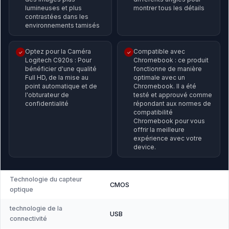
lumineuses et plus
montrer tous les détails
contrastées dans les
environnements tamisés
Optez pour la Caméra
Compatible avec
✓
✓
Logitech C920s : Pour
Chromebook : ce produit
bénéficier d'une qualité
fonctionne de manière
Full HD, de la mise au
optimale avec un
point automatique et de
Chromebook. Il a été
l'obturateur de
testé et approuvé comme
confidentialité
répondant aux normes de
compatibilité
Chromebook pour vous
offrir la meilleure
expérience avec votre
device.
Technologie du capteur
CMOS
optique
technologie de la
USB
connectivité