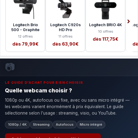
Logitech Brio
Logitech C920s
Logitech BRIO 4K
Log
500 - Graphite
HD Pro
10 offres
12 offres
11 offres
dès 117,75€
dès 79,99€
dès 63,90€
dè
📷
LE GUIDE D'ACHAT POUR BIEN CHOISIR
Quelle webcam choisir ?
1080p ou 4K, autofocus ou fixe, avec ou sans micro intégré —
les webcams varient énormément à prix équivalent. Le guide
sélectionne selon l'usage : streaming, visio, ou YouTube.
1080p / 4K
Streaming
Autofocus
Micro intégré