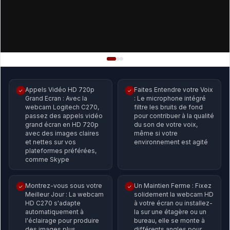
Appels Vidéo HD 720p
Faites Entendre votre Voix
✓
✓
Grand Ecran : Avec la
: Le microphone intégré
webcam Logitech C270,
filtre les bruits de fond
passez des appels vidéo
pour contribuer à la qualité
grand écran en HD 720p
du son de votre voix,
avec des images claires
même si votre
et nettes sur vos
environnement est agité
plateformes préférées,
comme Skype
Montrez-vous sous votre
Un Maintien Ferme : Fixez
✓
✓
Meilleur Jour : La webcam
solidement la webcam HD
HD C270 s'adapte
à votre écran ou installez-
automatiquement à
la sur une étagère ou un
l'éclairage pour produire
bureau, elle se monte à
des images plus
différents angles pour