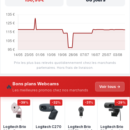
Prix les plus bas relevés quotidiennement chez les marchands
partenaires. Hors frais de livraison.
Bons plans Webcams
🔥
Voir tous →
Les meilleures promos chez nos marchands
-39%
-32%
-31%
-29%
Logitech Brio
Logitech C270
Logitech Brio
Logitech Brio