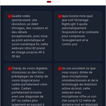
Qualité vidéo
Ayez bonne mine quel
✓
✓
spectaculaire: une
que soit l'éclairage:
résolution, un débit
RightLight 3 ajuste
d’images, des couleurs et
automatiquement
des détails
l’exposition et le contraste
exceptionnels, avec mise
pour compenser
au point automatique et
l’aveuglement et le
zoom numérique 5x; cette
contre-jour
webcam Ultra HD prend
en charge jusqu’au 4K à
30 ips
Champ de vision réglable:
Un son excellent où que
✓
✓
choisissez un des trois
vous soyez: dotée de
préréglages de champ de
deux microphones
vision diagonal pour
omnidirectionnels et de la
cadrer parfaitement votre
technologie de réduction
vidéo. Cadrez
active du bruit, cette
parfaitement le buste
webcam avec
avec une diagonale de
microphone offre un son
65° ou cadrez plus
clair jusqu’à 1,2 mètre de
largement en passant à
distance tout en réduisant