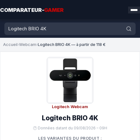
COMPARATEUR-
GAMER
Accueil
›
Webcam
›
Logitech BRIO 4K — à partir de 118 €
Logitech
·
Webcam
Logitech BRIO 4K
🕐 Données datant du 09/08/2026 – 09H
LES VARIANTES DU PRODUIT :