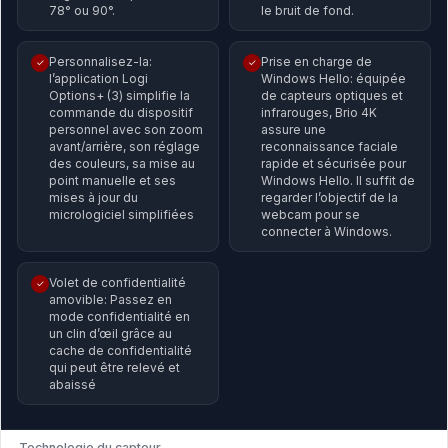
78° ou 90°.
le bruit de fond.
Personnalisez-la:
Prise en charge de
✓
✓
l’application Logi
Windows Hello: équipée
Options+ (3) simplifie la
de capteurs optiques et
commande du dispositif
infrarouges, Brio 4K
personnel avec son zoom
assure une
avant/arrière, son réglage
reconnaissance faciale
des couleurs, sa mise au
rapide et sécurisée pour
point manuelle et ses
Windows Hello. Il suffit de
mises à jour du
regarder l’objectif de la
micrologiciel simplifiées
webcam pour se
connecter à Windows.
Volet de confidentialité
✓
amovible: Passez en
mode confidentialité en
un clin d’œil grâce au
cache de confidentialité
qui peut être relevé et
abaissé
Technologie du capteur