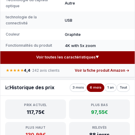
Autre
optique
technologie de la
USB
connectivité
Couleur
Graphite
Fonctionnalités du produit
4K with 5x zoom
Voir toutes les caractéristiques
▼
4,4
★★★★★
· 242 avis clients
Voir la fiche produit Amazon →
📈
Historique des prix
3 mois
6 mois
1 an
Tout
PRIX ACTUEL
PLUS BAS
117,75€
97,55€
PLUS HAUT
RELEVÉS
130,99€
88 jours