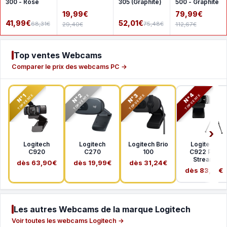
300 - Rose
305 (Graphite)
500 - Graphite
19,99€
79,99€
41,99€
52,01€
68,31€
75,48€
29,40€
112,67€
Top ventes Webcams
Comparer le prix des webcams PC →
N°2
N°3
N°4
N°1
TOP VENTE
TOP VENTE
TOP VENTE
TOP VENTE
Logitech
Logitech
Logitech Brio
Logitech
C920
C270
100
C922 Pro
Stream
dès 63,90€
dès 19,99€
dès 31,24€
dès 83,51€
Les autres Webcams de la marque Logitech
Voir toutes les webcams Logitech →