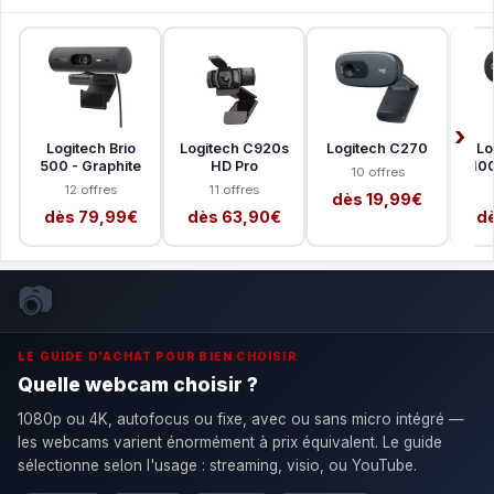
Logitech Brio
Logitech C920s
Logitech C270
Lo
500 - Graphite
HD Pro
100
10 offres
12 offres
11 offres
dès 19,99€
dès 79,99€
dès 63,90€
dè
📷
LE GUIDE D'ACHAT POUR BIEN CHOISIR
Quelle webcam choisir ?
1080p ou 4K, autofocus ou fixe, avec ou sans micro intégré —
les webcams varient énormément à prix équivalent. Le guide
sélectionne selon l'usage : streaming, visio, ou YouTube.