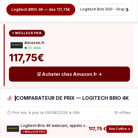
Logitech Brio 500 - Graphite —
Logitech BRIO 4K — dès 117,75€
⭐ MEILLEUR PRIX
Amazon.fr
● En stock
117,75€
🛒 Acheter chez Amazon.fr →
💰
COMPARATEUR DE PRIX — LOGITECH BRIO 4K
🕐 Prix mis à jour le 09/08/2026 à 09h
10 offres
Logitech Brio 4K webcam, appels vidéo, micro anti-parasite
117,75 €
Voir l'offre →
⭐ MEILLEUR PRIX