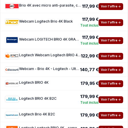
Brio 4K avec micro anti-parasite, correction automatique de l'éclairage HD pour PC Mac ord
117,99 €
Voir l'offre →
117,99 €
Webcam Logitech Brio 4K Black
Voir l'offre →
Tout inclus
117,99 €
Webcam LOGITECH BRIO 4K GRAPHITE
Voir l'offre →
Tout inclus
Logitech Webcam Logitech BRIO 4K 13MP Graphite Autofocus Zoom digital 5x Double Micro
122,99 €
Voir l'offre →
Webcam - Brio 4K - Logitech - Ultra HD
140,77 €
Voir l'offre →
Logitech BRIO 4K
179,95 €
Voir l'offre →
179,99 €
Logitech BRIO 4K B2C
Voir l'offre →
Tout inclus
Logitech Brio 4K B2C
179,99 €
Voir l'offre →
Logitech Logitech BRIO 4K - camera de diffusion en direct