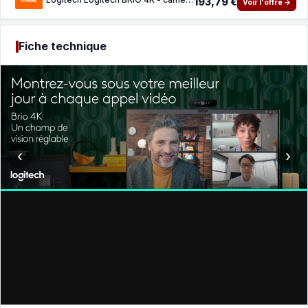
193,79 €
Voir l'offre →
Fiche technique
‹
›