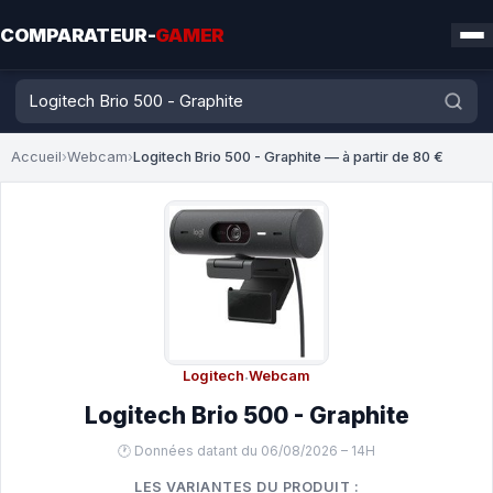
COMPARATEUR-
GAMER
Accueil
›
Webcam
›
Logitech Brio 500 - Graphite — à partir de 80 €
Logitech
·
Webcam
Logitech Brio 500 - Graphite
🕐 Données datant du 06/08/2026 – 14H
LES VARIANTES DU PRODUIT :