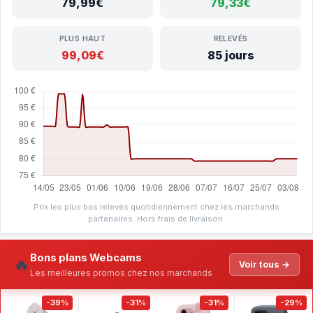
79,99€
79,33€
PLUS HAUT
RELEVÉS
99,09€
85 jours
Prix les plus bas relevés quotidiennement chez les marchands
partenaires. Hors frais de livraison.
Bons plans Webcams
🔥
Voir tous →
Les meilleures promos chez nos marchands
-39%
-31%
-31%
-29%