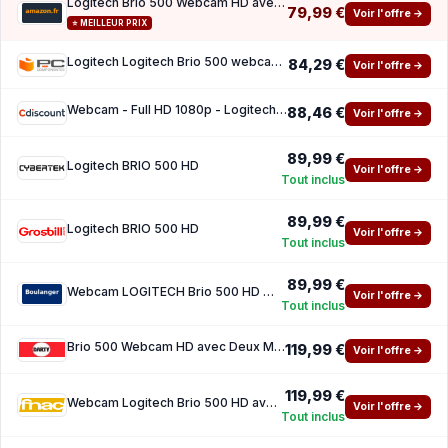
Logitech Brio 500 Webcam HD avec Expo Auto (Graphite)
79,99 €
Voir l'offre →
⭐ MEILLEUR PRIX
Logitech Logitech Brio 500 webcam 4 MP 1920 x 1080 pixels USB-C Graphite
84,29 €
Voir l'offre →
Webcam - Full HD 1080p - Logitech - Brio 500 - Microphone integre - Graphite
88,46 €
Voir l'offre →
89,99 €
Logitech BRIO 500 HD
Voir l'offre →
Tout inclus
89,99 €
Logitech BRIO 500 HD
Voir l'offre →
Tout inclus
89,99 €
Webcam LOGITECH Brio 500 HD Graphite
Voir l'offre →
Tout inclus
Brio 500 Webcam HD avec Deux Micros a Reduction de Bruit - Graphite
119,99 €
Voir l'offre →
119,99 €
Webcam Logitech Brio 500 HD avec Deux Micros a Reduction de Bruit Graphite
Voir l'offre →
Tout inclus