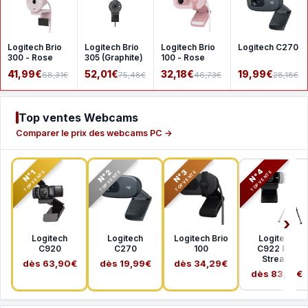
Logitech Brio
Logitech Brio
Logitech Brio
Logitech C270
300 - Rose
305 (Graphite)
100 - Rose
41,99€
52,01€
32,18€
19,99€
68,31€
75,48€
46,73€
28,18€
Top ventes Webcams
Comparer le prix des webcams PC →
N°2
N°3
N°4
N°1
TOP VENTE
TOP VENTE
TOP VENTE
TOP VENTE
Logitech
Logitech
Logitech Brio
Logitech
C920
C270
100
C922 Pro
Stream
dès 63,90€
dès 19,99€
dès 34,29€
dès 83,51€