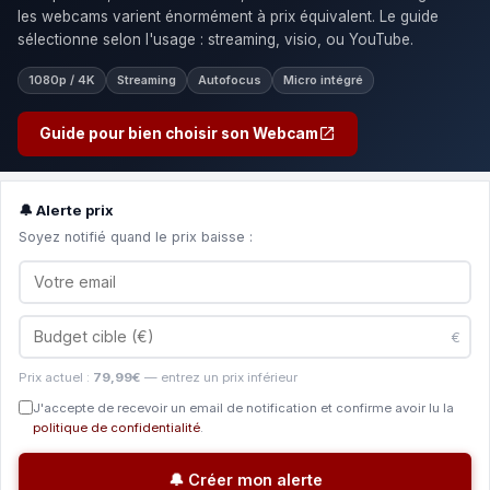
les webcams varient énormément à prix équivalent. Le guide
sélectionne selon l'usage : streaming, visio, ou YouTube.
1080p / 4K
Streaming
Autofocus
Micro intégré
Guide pour bien choisir son Webcam
🔔 Alerte prix
Soyez notifié quand le prix baisse :
€
Prix actuel :
79,99€
— entrez un prix inférieur
J'accepte de recevoir un email de notification et confirme avoir lu la
politique de confidentialité
.
🔔 Créer mon alerte