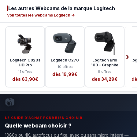
Les autres Webcams de la marque Logitech
Voir toutes les webcams Logitech →
Logitech C920s
Logitech C270
Logitech Brio
Log
HD Pro
100 - Graphite
10 offres
11 offres
9 offres
dès 19,99€
dès 63,90€
dès 34,29€
dè
📷
LE GUIDE D'ACHAT POUR BIEN CHOISIR
Quelle webcam choisir ?
1080p ou 4K, autofocus ou fixe, avec ou sans micro intégré —