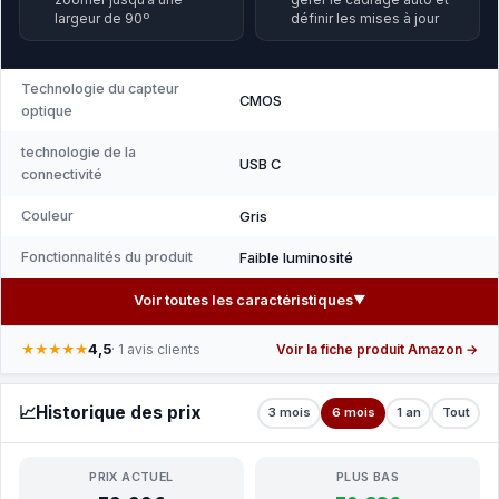
largeur de 90º
définir les mises à jour
Technologie du capteur
CMOS
optique
technologie de la
USB C
connectivité
Couleur
Gris
Fonctionnalités du produit
Faible luminosité
Voir toutes les caractéristiques
▼
4,5
★★★★★
· 1 avis clients
Voir la fiche produit Amazon →
📈
Historique des prix
3 mois
6 mois
1 an
Tout
PRIX ACTUEL
PLUS BAS