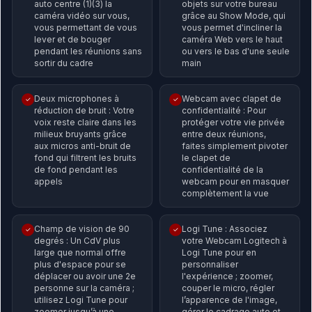
auto centre (1)(3) la
objets sur votre bureau
caméra vidéo sur vous,
grâce au Show Mode, qui
vous permettant de vous
vous permet d'incliner la
lever et de bouger
caméra Web vers le haut
pendant les réunions sans
ou vers le bas d'une seule
sortir du cadre
main
Deux microphones à
Webcam avec clapet de
✓
✓
réduction de bruit : Votre
confidentialité : Pour
voix reste claire dans les
protéger votre vie privée
milieux bruyants grâce
entre deux réunions,
aux micros anti-bruit de
faites simplement pivoter
fond qui filtrent les bruits
le clapet de
de fond pendant les
confidentialité de la
appels
webcam pour en masquer
complètement la vue
Champ de vision de 90
Logi Tune : Associez
✓
✓
degrés : Un CdV plus
votre Webcam Logitech à
large que normal offre
Logi Tune pour en
plus d'espace pour se
personnaliser
déplacer ou avoir une 2e
l'expérience ; zoomer,
personne sur la caméra ;
couper le micro, régler
utilisez Logi Tune pour
l’apparence de l'image,
zoomer jusqu’à une
gérer le cadrage auto et